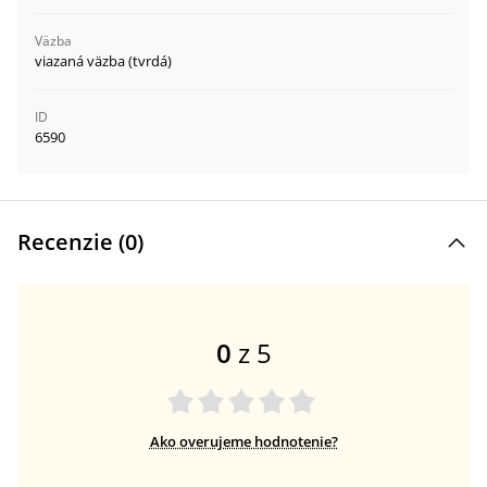
Väzba
viazaná väzba (tvrdá)
ID
6590
Recenzie (
0
)
0
z 5
Ako overujeme hodnotenie?