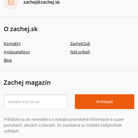
zachej@zachej.sk
O zachej.sk
Kontakty
ZachejClub
Vydavateľstvo
Náš príbeh
Blog
Zachej magazín
Prihlásiť
Prihláste sa do newslettra a získajte pravidelné informácie o super
ponukách, akciách a zľavách. Zo zasielania sa môžete kedykoľvek
odhlásiť.