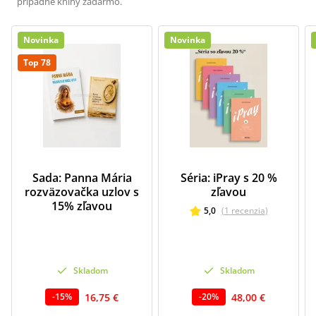
prípadne knihy zadarmo.
Novinka
Novinka
Top 78
Sada: Panna Mária
Séria: iPray s 20 %
rozväzovačka uzlov s
zľavou
15% zľavou
5,0
(
1
recenzia
)
Skladom
Skladom
16,75 €
48,00 €
-
15
%
-
20
%