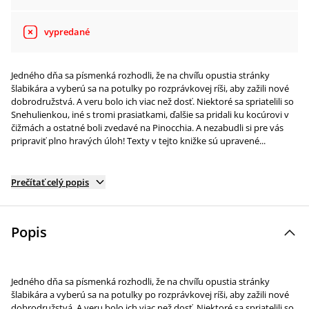
vypredané
Jedného dňa sa písmenká rozhodli, že na chvíľu opustia stránky
šlabikára a vyberú sa na potulky po rozprávkovej ríši, aby zažili nové
dobrodružstvá. A veru bolo ich viac než dosť. Niektoré sa spriatelili so
Snehulienkou, iné s tromi prasiatkami, ďalšie sa pridali ku kocúrovi v
čižmách a ostatné boli zvedavé na Pinocchia. A nezabudli si pre vás
pripraviť plno hravých úloh! Texty v tejto knižke sú upravené...
Prečítať celý popis
Popis
Jedného dňa sa písmenká rozhodli, že na chvíľu opustia stránky
šlabikára a vyberú sa na potulky po rozprávkovej ríši, aby zažili nové
dobrodružstvá. A veru bolo ich viac než dosť. Niektoré sa spriatelili so