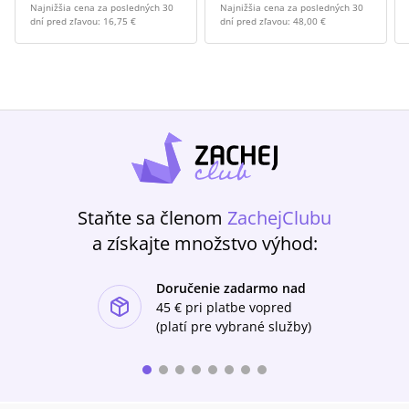
Najnižšia cena za posledných 30
Najnižšia cena za posledných 30
dní pred zľavou:
16,75 €
dní pred zľavou:
48,00 €
Staňte sa členom
ZachejClubu
a získajte množstvo výhod:
Doručenie zadarmo nad
ishlist-u
45 €
pri platbe vopred
(platí pre vybrané služby)