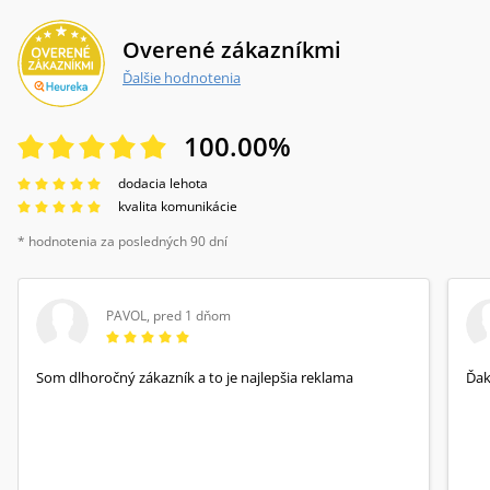
Overené zákazníkmi
Ďalšie hodnotenia
100.00
%
dodacia lehota
kvalita komunikácie
* hodnotenia za posledných 90 dní
PAVOL
,
pred 1 dňom
Som dlhoročný zákazník a to je najlepšia reklama
Ďa