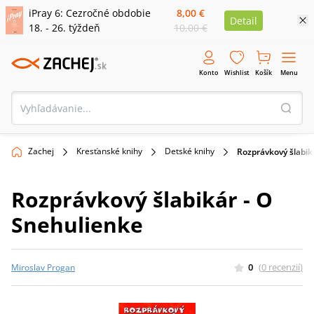
iPray 6: Cezročné obdobie
8,00 €
Detail
18. - 26. týždeň
10,00 €
Konto
Wishlist
Košík
Menu
Zachej
Kresťanské knihy
Detské knihy
Rozprávkový šlabik
Rozprávkový šlabikár - O
Snehulienke
0
(
0
recenzií
)
Miroslav Progan