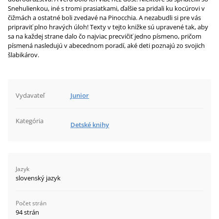
Snehulienkou, iné s tromi prasiatkami, ďalšie sa pridali ku kocúrovi v
čižmách a ostatné boli zvedavé na Pinocchia. A nezabudli si pre vás
pripraviť plno hravých úloh! Texty v tejto knižke sú upravené tak, aby
sa na každej strane dalo čo najviac precvičiť jedno písmeno, pričom
písmená nasledujú v abecednom poradí, aké deti poznajú zo svojich
šlabikárov.
Vydavateľ
Junior
Kategória
Detské knihy
Jazyk
slovenský jazyk
Počet strán
94 strán