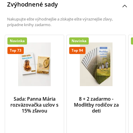
Zvýhodnené sady
Nakupujte ešte výhodnejšie a získajte ešte výraznejšie zľavy,
prípadne knihy zadarmo.
Novinka
Novinka
Top 73
Top 94
Sada: Panna Mária
8 + 2 zadarmo -
rozväzovačka uzlov s
Modlitby rodičov za
15% zľavou
deti