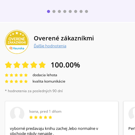
Overené zákazníkmi
Ďalšie hodnotenia
100.00
%
dodacia lehota
kvalita komunikácie
* hodnotenia za posledných 90 dní
Ivana
,
pred 1 dňom
vyborné predavaju knihu zachej ,lebo normalne v
Per
obchode nikdy nenajde .