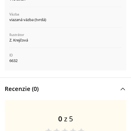
Väzba
viazaná väzba (tvrdá)
Ilustrátor
Z. Krejčová
ID
6632
Recenzie (
0
)
0
z 5