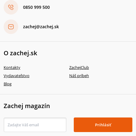
0850 999 500
zachej@zachej.sk
O zachej.sk
Kontakty
ZachejClub
Vydavateľstvo
Náš príbeh
Blog
Zachej magazín
Prihlásiť