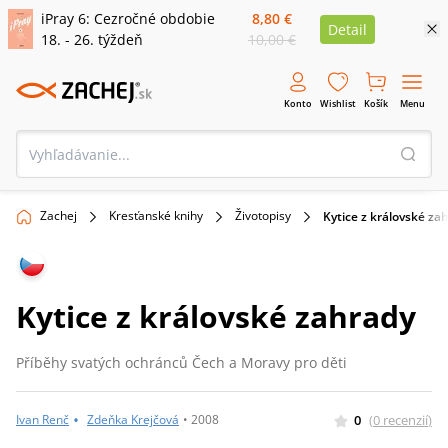
iPray 6: Cezročné obdobie
8,80 €
Detail
18. - 26. týždeň
10,00 €
Konto
Wishlist
Košík
Menu
Zachej
Kresťanské knihy
Životopisy
Kytice z královské za
Kytice z královské zahrady
Příběhy svatých ochránců Čech a Moravy pro děti
•
0
(
0
recenzií
)
Ivan Renč
Zdeňka Krejčová
•
2008