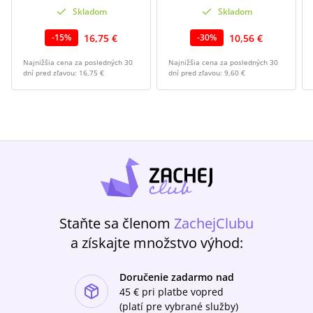
Skladom
Skladom
16,75 €
10,56 €
-
15
%
-
30
%
Najnižšia cena za posledných 30
Najnižšia cena za posledných 30
dní pred zľavou:
16,75 €
dní pred zľavou:
9,60 €
Staňte sa členom
ZachejClubu
a získajte množstvo výhod:
Doručenie zadarmo nad
ishlist-u
45 €
pri platbe vopred
(platí pre vybrané služby)