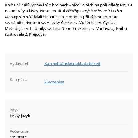
Kniha přináší vyprávění o hrdinech - nikoli o těch na poli válečném, ale
na poli víry a lásky. Nese podtitul
Příběhy svatých ochránců Čech a
Moravy pro děti.
Malí čtenáři se zde mohou přitažlivou formou
seznámit s životem sv. Anežky České, sv. Vojtěcha, sv. Cyrila a
Metoděje, sv. Ludmily, sv. Jana Nepomuckého, sv. Václava aj. Knihu
ilustrovala Z. Krejčová.
Vydavateľ
Karmelitánské nakladatelství
Kategória
Životopisy
Jazyk
český jazyk
Počet strán
115 strán