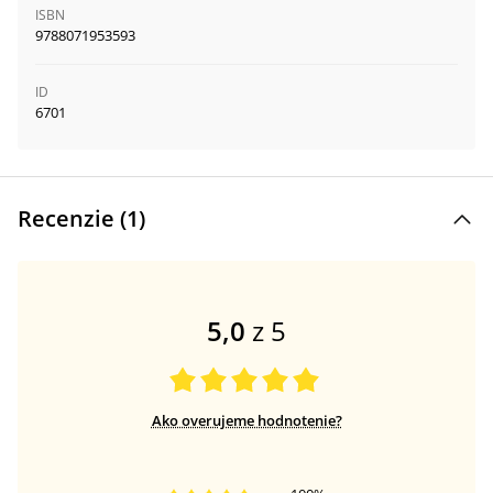
ISBN
9788071953593
ID
6701
Recenzie (
1
)
5,0
z 5
Ako overujeme hodnotenie?