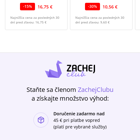
16,75 €
10,56 €
-
15
%
-
30
%
Najnižšia cena za posledných 30
Najnižšia cena za posledných 30
dní pred zľavou:
16,75 €
dní pred zľavou:
9,60 €
Staňte sa členom
ZachejClubu
a získajte množstvo výhod:
Doručenie zadarmo nad
ishlist-u
45 €
pri platbe vopred
(platí pre vybrané služby)