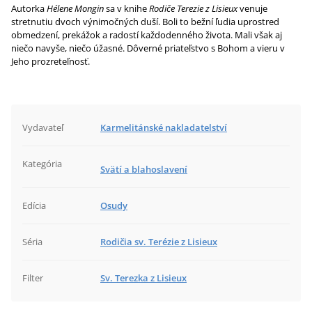
Autorka
Hélene Mongin
sa v knihe
Rodiče Terezie z Lisieux
venuje
stretnutiu dvoch výnimočných duší. Boli to bežní ľudia uprostred
obmedzení, prekážok a radostí každodenného života. Mali však aj
niečo navyše, niečo úžasné. Dôverné priateľstvo s Bohom a vieru v
Jeho prozreteľnosť.
Vydavateľ
Karmelitánské nakladatelství
Kategória
Svätí a blahoslavení
Edícia
Osudy
Séria
Rodičia sv. Terézie z Lisieux
Filter
Sv. Terezka z Lisieux