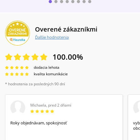
Overené zákazníkmi
Ďalšie hodnotenia
100.00
%
dodacia lehota
kvalita komunikácie
* hodnotenia za posledných 90 dní
Michaela
,
pred 2 dňami
Roky objednávam, spokojnosť
vyb
obc