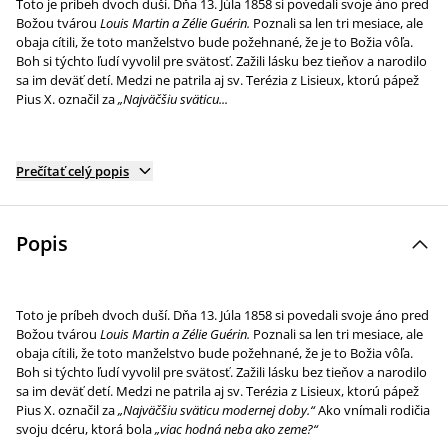
Toto je príbeh dvoch duší. Dňa 13. Júla 1858 si povedali svoje áno pred
Božou tvárou
Louis Martin a Zélie Guérin.
Poznali sa len tri mesiace, ale
obaja cítili, že toto manželstvo bude požehnané, že je to Božia vôľa.
Boh si týchto ľudí vyvolil pre svätosť. Zažili lásku bez tieňov a narodilo
sa im deväť detí. Medzi ne patrila aj sv. Terézia z Lisieux, ktorú pápež
Pius X. označil za
„Najväčšiu sväticu...
Prečítať celý popis
Popis
Toto je príbeh dvoch duší. Dňa 13. Júla 1858 si povedali svoje áno pred
Božou tvárou
Louis Martin a Zélie Guérin.
Poznali sa len tri mesiace, ale
obaja cítili, že toto manželstvo bude požehnané, že je to Božia vôľa.
Boh si týchto ľudí vyvolil pre svätosť. Zažili lásku bez tieňov a narodilo
sa im deväť detí. Medzi ne patrila aj sv. Terézia z Lisieux, ktorú pápež
Pius X. označil za
„Najväčšiu sväticu modernej doby.“
Ako vnímali rodičia
svoju dcéru, ktorá bola
„viac hodná neba ako zeme?“