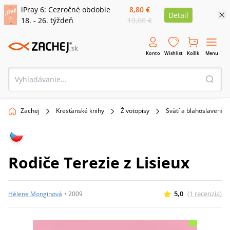
iPray 6: Cezročné obdobie
8,80 €
Detail
18. - 26. týždeň
10,00 €
Konto
Wishlist
Košík
Menu
Zachej
Kresťanské knihy
Životopisy
Svätí a blahoslavení
Rodiče Terezie z Lisieux
5,0
(
1
recenzia
)
Hélene Monginová
•
2009