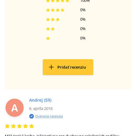
100
%
0
%
0
%
0
%
0
%
Pridať recenziu
Andrej
(59)
A
6. apríla 2016
Overená recenzia