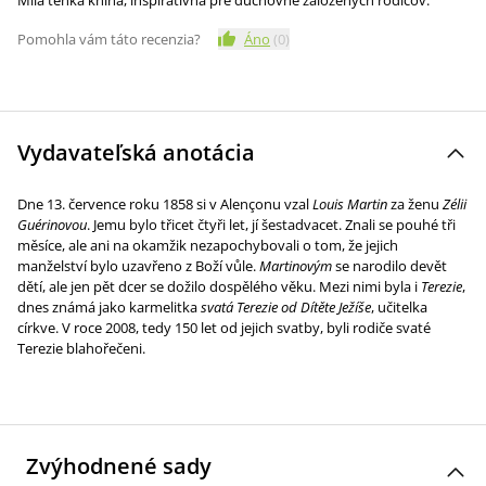
Milá tenká kniha, inšpiratívna pre duchovne založených rodičov.
Pomohla vám táto recenzia?
Áno
(
0
)
Vydavateľská anotácia
Dne 13. července roku 1858 si v Alençonu vzal
Louis Martin
za ženu
Zélii
Guérinovou
. Jemu bylo třicet čtyři let, jí šestadvacet. Znali se pouhé tři
měsíce, ale ani na okamžik nezapochybovali o tom, že jejich
manželství bylo uzavřeno z Boží vůle.
Martinovým
se narodilo devět
dětí, ale jen pět dcer se dožilo dospělého věku. Mezi nimi byla i
Terezie
,
dnes známá jako karmelitka
svatá Terezie od Dítěte Ježíše
, učitelka
církve. V roce 2008, tedy 150 let od jejich svatby, byli rodiče svaté
Terezie blahořečeni.
Zvýhodnené sady