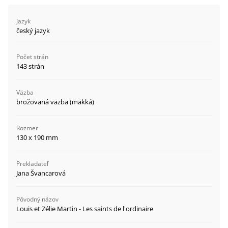
Jazyk
český jazyk
Počet strán
143 strán
Väzba
brožovaná väzba (mäkká)
Rozmer
130 x 190 mm
Prekladateľ
Jana Švancarová
Pôvodný názov
Louis et Zélie Martin - Les saints de l'ordinaire