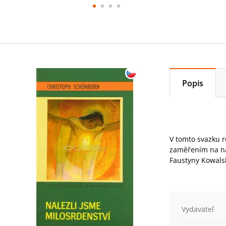
Popis
V tomto svazku r
zaměřením na naš
Faustyny Kowalsk
Vydavateľ