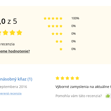
,0
z 5
100
%
0
%
0
%
0
%
recenzia
0
%
jeme hodnotenie?
jnásobný kňaz
(1)
septembera 2016
Výborné zamyslenia na aktuálne 
verená recenzia
Pomohla vám táto recenzia?