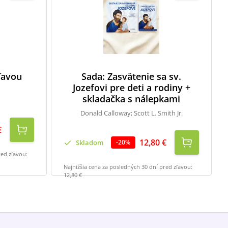
zľavou
Sada: Zasvätenie sa sv.
Jozefovi pre deti a rodiny +
skladačka s nálepkami
Donald Calloway; Scott L. Smith Jr.
€
12,80 €
Skladom
-
20
%
red zľavou:
Najnižšia cena za posledných 30 dní pred zľavou:
12,80 €