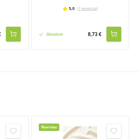
5,0
(
1
recenzia
)
€
8,73 €
Skladom
Novinka