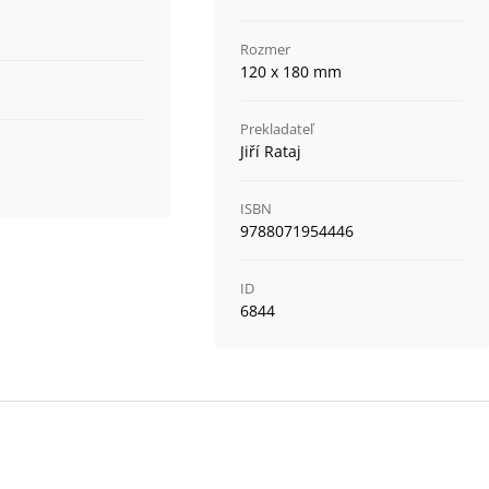
Rozmer
120 x 180 mm
Prekladateľ
Jiří Rataj
ISBN
9788071954446
ID
6844