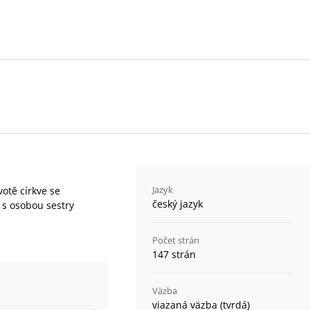
Jazyk
votě církve se
český jazyk
 s osobou sestry
Počet strán
147 strán
Väzba
viazaná väzba (tvrdá)