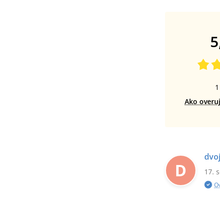
5
1
Ako overu
dvo
D
17. 
O