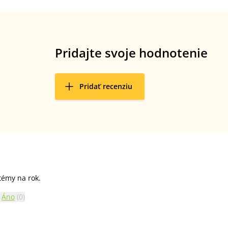
Pridajte svoje hodnotenie
Pridať recenziu
témy na rok.
Áno
(
0
)