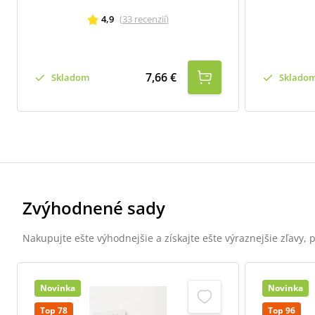
4,9
(
33
recenzií
)
7,66 €
Skladom
Sklado
Zvýhodnené sady
Nakupujte ešte výhodnejšie a získajte ešte výraznejšie zľavy,
Novinka
Novinka
Top 78
Top 96