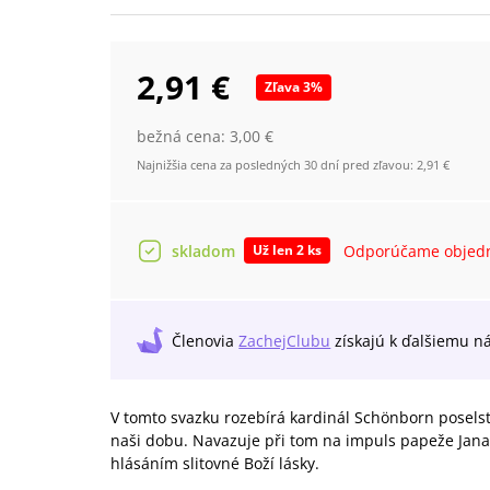
2,91 €
Zľava
3
%
bežná cena:
3,00 €
Najnižšia cena za posledných 30 dní pred zľavou:
2,91 €
skladom
Odporúčame objedn
Už len 2 ks
Členovia
ZachejClubu
získajú
k ďalšiemu n
V tomto svazku rozebírá kardinál Schönborn poselstv
naši dobu. Navazuje při tom na impuls papeže Jana 
hlásáním slitovné Boží lásky.