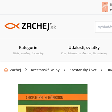
i
Kategórie
Udalosti, sviatky
Biblie, romány, životopisy
Krst, Sviatosť manželstva, Narodeniny
Zachej
Kresťanské knihy
Kresťanský život
Du