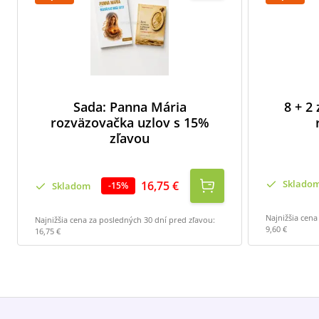
Sada: Panna Mária
8 + 2
rozväzovačka uzlov s 15%
zľavou
Sklado
16,75 €
Skladom
-
15
%
Najnižšia cena
Najnižšia cena za posledných 30 dní pred zľavou:
9,60 €
16,75 €