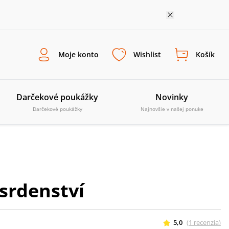
Moje konto
Wishlist
Košík
Darčekové poukážky
Novinky
Darčekové poukážky
Najnovšie v našej ponuke
osrdenství
5,0
(
1
recenzia
)