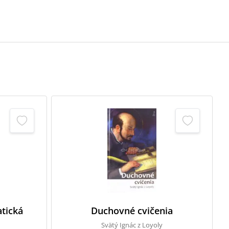
tická
Duchovné cvičenia
Svätý Ignác z Loyoly