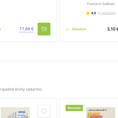
Francis A. Sullivan
4,0
(
1
recenzia
)
11,64 €
3,10 
m
Skladom
 prípadne knihy zadarmo.
Novinka