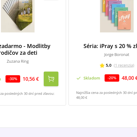
 zadarmo - Modlitby
Séria: iPray s 20 % 
rodičov za deti
Jorge Boronat
Zuzana Ring
5,0
(
1
recenzia
)
48,00 
Skladom
-
20
%
10,56 €
m
-
30
%
Najnižšia cena za posledných 30 dní p
 za posledných 30 dní pred zľavou:
48,00 €