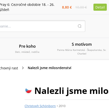
Pray 6: Cezročné obdobie 18. - 26.
8,80 €
10,00 €
Detail
týždeň
S motívom
Pre koho
Panna Mária Karmelská - Škapuliarska, Sv.
Deti, mládež, rodičia
Charbel
Nalezli jsme milosrdenství
chovný rast
Nalezli jsme mil
Christoph Schönborn
•
2010