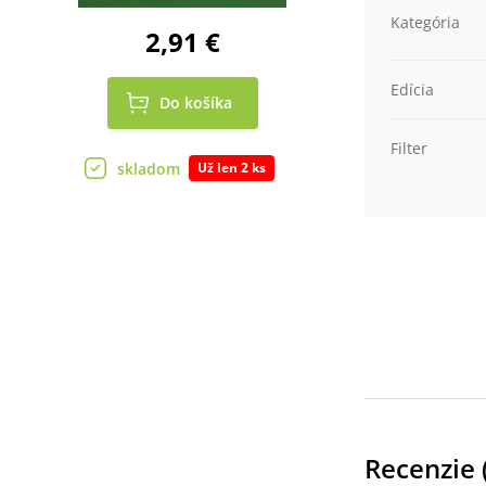
Kategória
2,91 €
Edícia
Do košíka
Filter
skladom
Už len 2 ks
Recenzie 