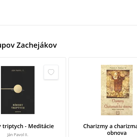
kupov Zachejákov
 triptych - Meditácie
Charizmy a charizma
obnova
Ján Pavol II.