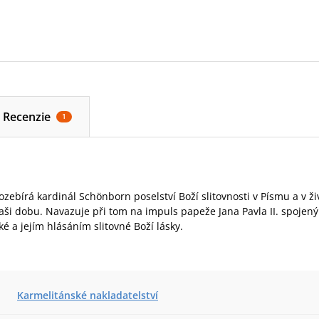
Recenzie
1
ozebírá kardinál Schönborn poselství Boží slitovnosti v Písmu a v ži
i dobu. Navazuje při tom na impuls papeže Jana Pavla II. spojený
é a jejím hlásáním slitovné Boží lásky.
Karmelitánské nakladatelství