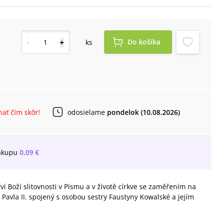
-
+
Do košíka
ks
ať čím skôr!
odosielame
pondelok (10.08.2026)
ákupu
0,09 €
í Boží slitovnosti v Písmu a v životě církve se zaměřením na
Pavla II. spojený s osobou sestry Faustyny Kowalské a jejím