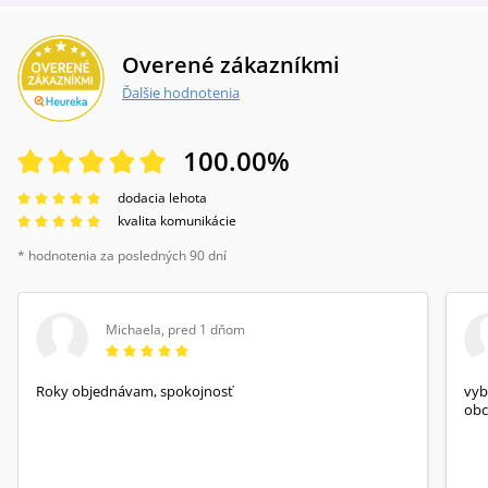
Overené zákazníkmi
Ďalšie hodnotenia
100.00
%
dodacia lehota
kvalita komunikácie
* hodnotenia za posledných 90 dní
Michaela
,
pred 1 dňom
Roky objednávam, spokojnosť
vyb
obc