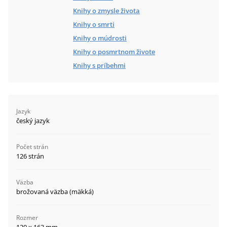
Knihy o zmysle života
Knihy o smrti
Knihy o múdrosti
Knihy o posmrtnom živote
Knihy s príbehmi
Jazyk
český jazyk
Počet strán
126 strán
Väzba
brožovaná väzba (mäkká)
Rozmer