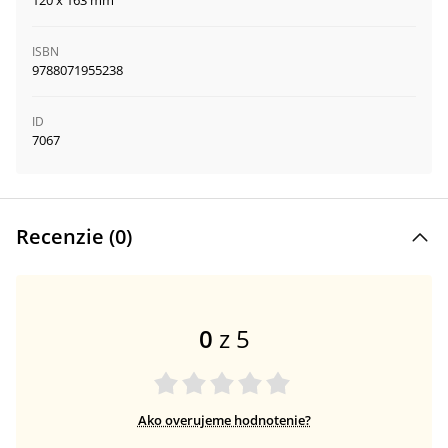
120 x 163 mm
ISBN
9788071955238
ID
7067
Recenzie (
0
)
0
z 5
Ako overujeme hodnotenie?