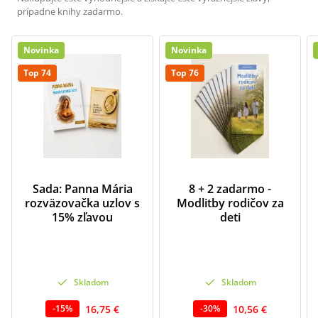
prípadne knihy zadarmo.
Novinka
Novinka
Top 74
Top 76
Sada: Panna Mária
8 + 2 zadarmo -
rozväzovačka uzlov s
Modlitby rodičov za
15% zľavou
deti
Skladom
Skladom
16,75 €
10,56 €
-
15
%
-
30
%