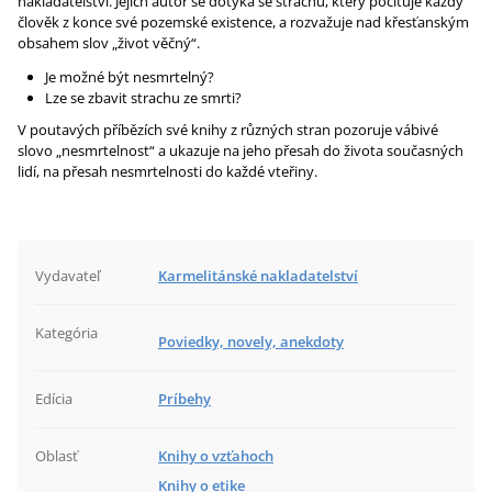
nakladatelství. Jejich autor se dotýká se strachu, který pociťuje každý
člověk z konce své pozemské existence, a rozvažuje nad křesťanským
obsahem slov „život věčný“.
Je možné být nesmrtelný?
Lze se zbavit strachu ze smrti?
V poutavých příbězích své knihy z různých stran pozoruje vábivé
slovo „nesmrtelnost“ a ukazuje na jeho přesah do života současných
lidí, na přesah nesmrtelnosti do každé vteřiny.
Vydavateľ
Karmelitánské nakladatelství
Kategória
Poviedky, novely, anekdoty
Edícia
Príbehy
Oblasť
Knihy o vzťahoch
Knihy o etike