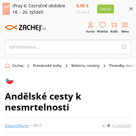
iPray 6: Cezročné obdobie
8,80 €
Detail
18. - 26. týždeň
10,00 €
Konto
Wishlist
Košík
Menu
Zachej
Kresťanské knihy
Beletria, romány
Poviedky, novel
Andělské cesty k
nesmrtelnosti
0
(
0
recenzií
)
Eduard Martin
•
2011