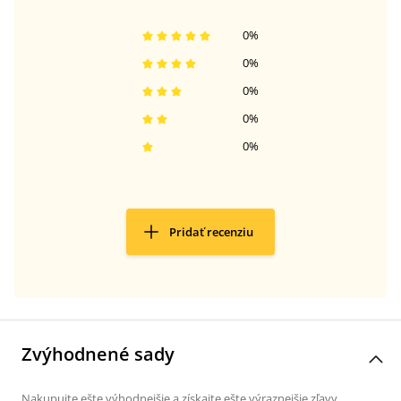
0
%
0
%
0
%
0
%
0
%
Pridať recenziu
Zvýhodnené sady
Nakupujte ešte výhodnejšie a získajte ešte výraznejšie zľavy,