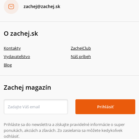
zachej@zachej.sk
O zachej.sk
Kontakty
ZachejClub
Vydavateľstvo
Náš príbeh
Blog
Zachej magazín
Prihlásiť
Prihláste sa do newslettra a získajte pravidelné informácie o super
ponukách, akciách a zľavách. Zo zasielania sa môžete kedykoľvek
odhlásiť.