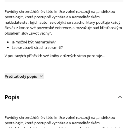
Povídky shromážděné v této knížce volně navazují na „andělskou
pentalogii“, která postupně vycházela v Karmelitánském
nakladatelství. Jejich autor se dotýká se strachu, který pociťuje každý
člověk z konce své pozemské existence, a rozvažuje nad křesťanským
obsahem slov „život věčný“.
Je možné být nesmrtelný?
Lze se zbavit strachu ze smrti?
V poutavých příbězích své knihy z různých stran pozoruje...
Prečítať celý popis
Popis
Povídky shromážděné v této knížce volně navazují na „andělskou
pentalogii“, která postupně vycházela v Karmelitánském