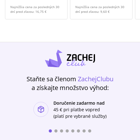
Najnižšia cena za posledných 30
Najnižšia cena za posledných 30
dní pred zľavou:
16,75 €
dní pred zľavou:
9,60 €
Staňte sa členom
ZachejClubu
a získajte množstvo výhod:
Doručenie zadarmo nad
ishlist-u
45 €
pri platbe vopred
(platí pre vybrané služby)