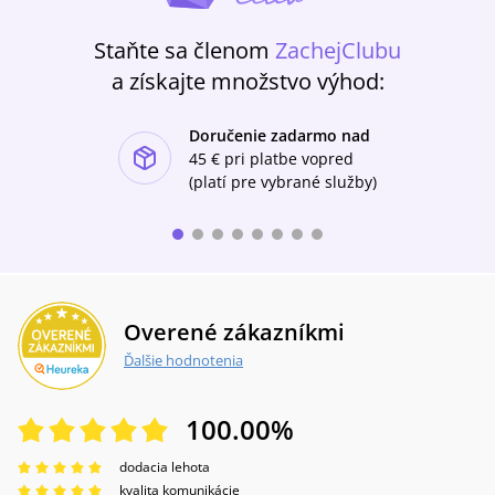
Staňte sa členom
ZachejClubu
a získajte množstvo výhod:
Doručenie zadarmo nad
ishlist-u
45 €
pri platbe vopred
(platí pre vybrané služby)
Overené zákazníkmi
Ďalšie hodnotenia
100.00
%
dodacia lehota
kvalita komunikácie