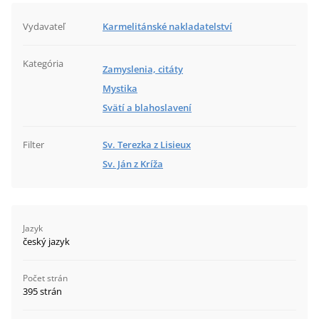
Vydavateľ
Karmelitánské nakladatelství
Kategória
Zamyslenia, citáty
Mystika
Svätí a blahoslavení
Filter
Sv. Terezka z Lisieux
Sv. Ján z Kríža
Jazyk
český jazyk
Počet strán
395 strán