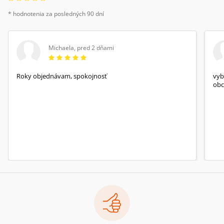
* hodnotenia za posledných 90 dní
Michaela
,
pred 2 dňami
Roky objednávam, spokojnosť
vyb
obc