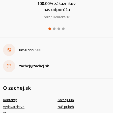
100.00% zákazníkov
nás odporúča
Zdroj: Heureka.sk
0850 999 500
zachej@zachej.sk
O zachej.sk
Kontakty
ZachejClub
Vydavateľstvo
Náš príbeh