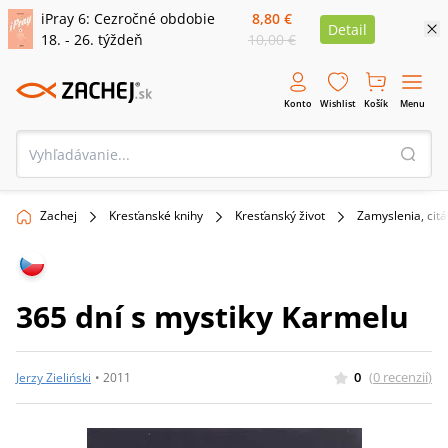
iPray 6: Cezročné obdobie
8,80 €
Detail
18. - 26. týždeň
10,00 €
Konto
Wishlist
Košík
Menu
Zachej
Kresťanské knihy
Kresťanský život
Zamyslenia, citá
365 dní s mystiky Karmelu
0
(
0
recenzií
)
Jerzy Zieliński
•
2011