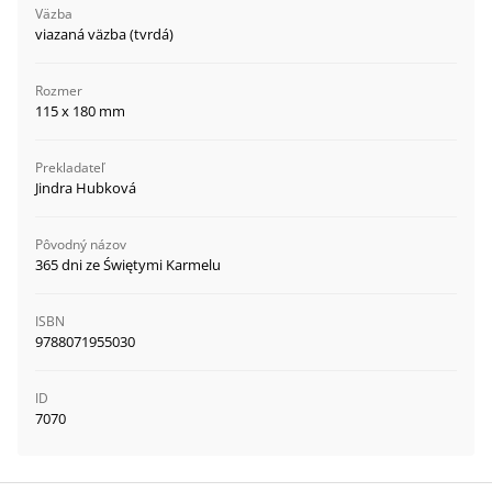
Väzba
viazaná väzba (tvrdá)
Rozmer
115 x 180 mm
Prekladateľ
Jindra Hubková
Pôvodný názov
365 dni ze Świętymi Karmelu
ISBN
9788071955030
ID
7070