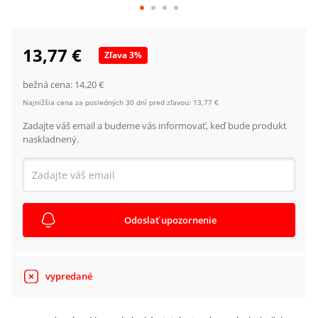
13,77 €
Zľava
3
%
bežná cena:
14,20 €
Najnižšia cena za posledných 30 dní pred zľavou:
13,77 €
Zadajte váš email a budeme vás informovať, keď bude produkt
naskladnený.
Odoslať upozornenie
vypredané