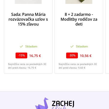
Sada: Panna Mária
8 + 2 zadarmo -
rozväzovačka uzlov s
Modlitby rodičov za
15% zľavou
deti
Skladom
Skladom
16,75 €
10,56 €
-
15
%
-
30
%
Najnižšia cena za posledných 30
Najnižšia cena za posledných 30
dní pred zľavou:
16,75 €
dní pred zľavou:
9,60 €