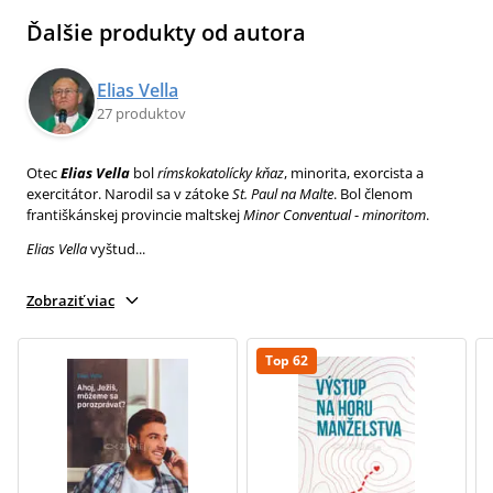
Ďalšie produkty od autora
Elias Vella
27 produktov
Otec
Elias Vella
bol
rímskokatolícky kňaz
, minorita, exorcista a
exercitátor. Narodil sa v zátoke
St. Paul
na Malte
. Bol členom
františkánskej provincie maltskej
Minor Conventual
-
minoritom
.
Elias Vella
vyštud...
Zobraziť viac
Top 62