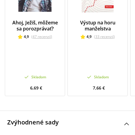
Ahoj, Ježiš, môžeme
Výstup na horu
sa porozprávať?
manželstva
4,9
(
47
recenzií
)
4,9
(
33
recenzií
)
Skladom
Skladom
6,69 €
7,66 €
Zvýhodnené sady