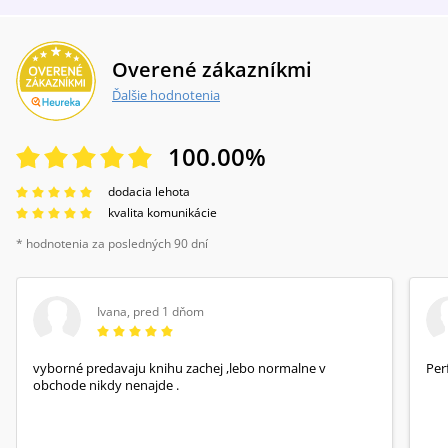
Overené zákazníkmi
Ďalšie hodnotenia
100.00
%
dodacia lehota
kvalita komunikácie
* hodnotenia za posledných 90 dní
Ivana
,
pred 1 dňom
vyborné predavaju knihu zachej ,lebo normalne v
Per
obchode nikdy nenajde .