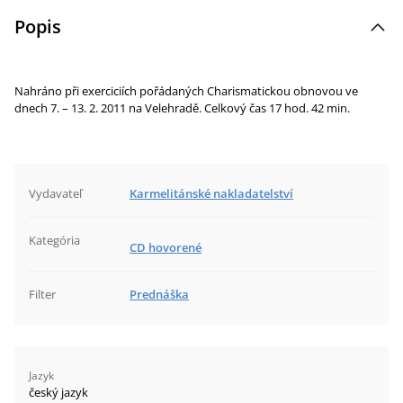
Popis
Nahráno při exerciciích pořádaných Charismatickou obnovou ve
dnech 7. – 13. 2. 2011 na Velehradě. Celkový čas 17 hod. 42 min.
Vydavateľ
Karmelitánské nakladatelství
Kategória
CD hovorené
Filter
Prednáška
Jazyk
český jazyk