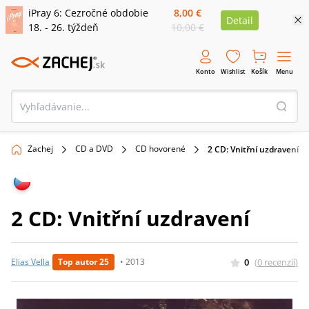
iPray 6: Cezročné obdobie
8,00 €
Detail
18. - 26. týždeň
10,00 €
Konto
Wishlist
Košík
Menu
Zachej
CD a DVD
CD hovorené
2 CD: Vnitřní uzdravení
2 CD: Vnitřní uzdravení
0
(
0
recenzií
)
Elias Vella
Top autor 25
•
2013