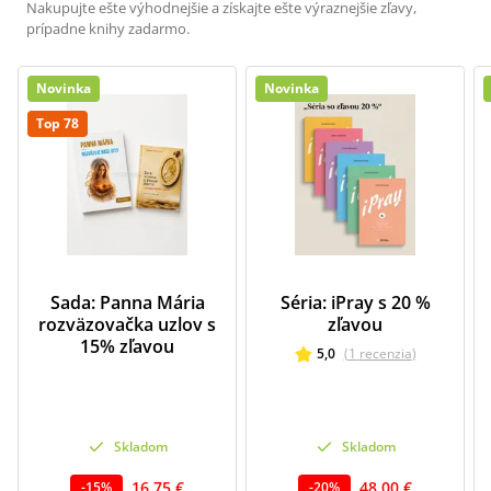
Nakupujte ešte výhodnejšie a získajte ešte výraznejšie zľavy,
prípadne knihy zadarmo.
Novinka
Novinka
Top 78
Sada: Panna Mária
Séria: iPray s 20 %
rozväzovačka uzlov s
zľavou
15% zľavou
5,0
(
1
recenzia
)
Skladom
Skladom
16,75 €
48,00 €
-
15
%
-
20
%