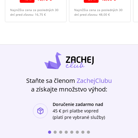
Najnižšia cena za posledných 30
Najnižšia cena za posledných 30
dní pred zľavou:
16,75 €
dní pred zľavou:
48,00 €
Staňte sa členom
ZachejClubu
a získajte množstvo výhod:
Doručenie zadarmo nad
ishlist-u
45 €
pri platbe vopred
(platí pre vybrané služby)