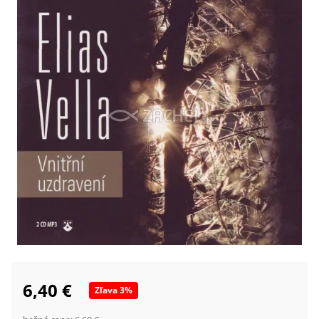
6,40 €
Zľava
3
%