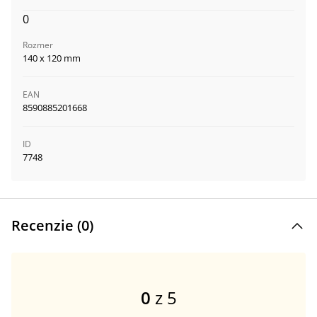
0
Rozmer
140 x 120 mm
EAN
8590885201668
ID
7748
Recenzie (
0
)
0
z 5