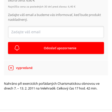
bežná cena:
6,60 €
Najnižšia cena za posledných 30 dní pred zľavou:
6,40 €
Zadajte váš email a budeme vás informovať, keď bude produkt
naskladnený.
Odoslať upozornenie
vypredané
Nahráno při exerciciích pořádaných Charismatickou obnovou ve
dnech 7. – 13. 2. 2011 na Velehradě. Celkový čas 17 hod. 42 min.