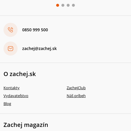
0850 999 500
zachej@zachej.sk
O zachej.sk
Kontakty
ZachejClub
Vydavateľstvo
Náš príbeh
Blog
Zachej magazín