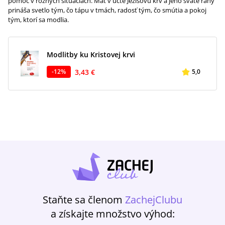
pomoc v rôznych situáciách. Mať v úcte Ježišovu krv a jeho sväté rany
prináša svetlo tým, čo tápu v tmách, radosť tým, čo smútia a pokoj
tým, ktorí sa modlia.
Modlitby ku Kristovej krvi
3,43 €
-
12
%
5,0
Staňte sa členom
ZachejClubu
a získajte množstvo výhod: