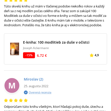
Túto skvelú knihu už mám v tlačenej podobe niekoľko rokov a každý
deň sa z nej modlím počas celého dňa. Teraz som si zakúpil 100
Modlitieb za duše v očistci vo forme e-knihy a môžem sa tak modliť za
duše v očistci ešte častejšie. E-knihu mám tak v mobile, v televízore s
Androidom. Potešilo ma, že táto kniha je aj v elektronickej podobe.
E-kniha: 100 modlitieb za duše v očistci
Joseph Ackermann
6,72 €
-
15
%
4,9
Miroslav
(2)
M
25. augusta 2022
Overená recenzia
Odporúčam túto knihu všetkým, ktorí hľadajú pokoj duše, útechu a