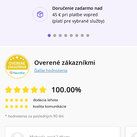
Doručenie zadarmo nad
ishlist-u
45 €
pri platbe vopred
(platí pre vybrané služby)
Overené zákazníkmi
Ďalšie hodnotenia
100.00
%
dodacia lehota
kvalita komunikácie
* hodnotenia za posledných 90 dní
Michaela
,
pred 2 dňami