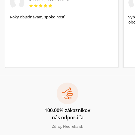
Roky objednávam, spokojnosť
vyb
obc
100.00% zákazníkov
nás odporúča
Zdroj: Heureka.sk