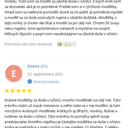
mobilu. Túžil som sa modliť za úbohé duše v očistci. Z iných kníh som
sa dozvedel, aké je to potrebné. Prešiel som si v rýchlosti modlitby.
Hneď som sa niektoré pomodlil, ktoré sa mi páčili. Je potrebné myslieť
a modliť sa za duše zosnulých najmä v období dušičiek. Modlitby z
tejto knihy si chcem ale čítať a modliť sa po celý rok. Chcem žiť svoju
vieru naplno. Sme spoločenstvo veriacich a myslime na svojich
blížnych žijúcich a popri tom nezabúdajme na úbohé duše v očistci.
Pomohla vám táto recenzia?
Áno
(
1
)
Emma
(21)
E
23. septembera 2022
Overená recenzia
Krásne modlitby za duše v očistci, mnoho modlitieb na celý rok. Túto
e-knihu mám už zopár mesiacov a veľmi rada sa z nej modlím. Je tam
množstvo krásnych modlitieb: krátkych aj dlhých, novény, litánie a
ruženec za duše v očistci. Táto e-kniha mi pomáha splniť svoje
predsavzatie, ktorého náplňou je častejšia modlitba za duše v očistci.
Kniha je prehľadná a preto rýchlo v nej nájdete, čo hľadáte. Z celého