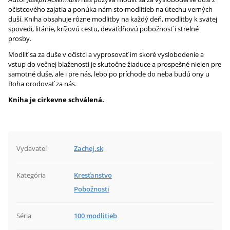
očistcového zajatia a ponúka nám sto modlitieb na útechu verných
duší. Kniha obsahuje rôzne modlitby na každý deň, modlitby k svätej
spovedi, litánie, krížovú cestu, deväťdňovú pobožnosť i strelné
prosby.
Modliť sa za duše v očistci a vyprosovať im skoré vyslobodenie a
vstup do večnej blaženosti je skutočne žiaduce a prospešné nielen pre
samotné duše, ale i pre nás, lebo po príchode do neba budú ony u
Boha orodovať za nás.
Kniha je cirkevne schválená.
Vydavateľ
Zachej.sk
Kategória
Kresťanstvo
Pobožnosti
Séria
100 modlitieb