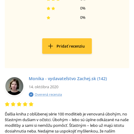
0
%
0
%
Pridať recenziu
Monika - vydavateľstvo Zachej.sk
(142)
14. októbra 2020
Overená recenzia
Ďalšia kniha z obľúbenej série 100 modlitieb je venovaná úbohým, no
šťastným dušiam v očistci. Úbohým – lebo sú úplne odkázané na naše
modlitby a sami si nemôžu pomôcť. Šťastným – lebo už majú istotu
dosiahnutia neba. Nedajme sa uspokojiť myšlienkou, že naším