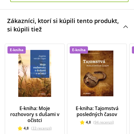
Zákazníci, ktorí si kúpili tento produkt,
si kúpili tiež
E-kniha
E-kniha
E-kniha: Moje
E-kniha: Tajomstvá
rozhovory s dušami v
posledných časov
očistci
4,8
(
94
recenzií
)
4,8
(
33
recenzií
)