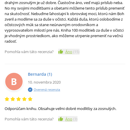
drahým zosnulým je už dobre. Čiastočne áno, veď majú prísľub neba.
No my svojimi modlitbami a obetami môžeme tento prísľub premeniť
na skutočnosť. Nebuďme ľahostajní k obrovskej moci, ktorú nám Boh
zveril a modlime sa za duše v očistci. Každá duša, ktorú oslobodíme z
očistcových múk sa stane neúnavným orodovníkom a
vyprosovateľom milostí pre nás. Kniha 100 modlitieb za duše v očistci
je vhodným prostriedkom, ako môžeme utrpenie premeniť na večnú
radosť.
Pomohla vám táto recenzia?
Áno
(
15
)
Bernarda
(1)
B
10. novembra 2020
Overená recenzia
Odporúčam knihu. Obsahuje veľmi dobré modlitby za zosnulých.
Pomohla vám táto recenzia?
Áno
(
3
)