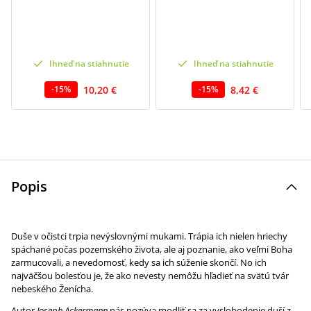
Ihneď na stiahnutie
Ihneď na stiahnutie
10,20 €
8,42 €
-
15
%
-
15
%
Popis
Duše v očistci trpia nevýslovnými mukami. Trápia ich nielen hriechy
spáchané počas pozemského života, ale aj poznanie, ako veľmi Boha
zarmucovali, a nevedomosť, kedy sa ich súženie skončí. No ich
najväčšou bolesťou je, že ako nevesty nemôžu hľadieť na svätú tvár
nebeského Ženícha.
Autor
Joseph Ackermann
nás pozýva modliť sa za vyslobodenie duší z