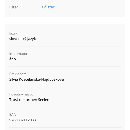
Filter
Očistec
Jazyk
slovenský jazyk
Imprimatur
áno
Prekladateľ
Silvia Koscelanská-Hajdučeková
Pôvodný názov
Trost der armen Seelen
EAN
9788082112033