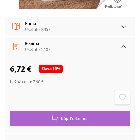
Prelistovať
Kniha
Ušetríte
0,95 €
E-kniha
Ušetríte
1,18 €
6,72 €
Zľava
15
%
bežná cena:
7,90 €
Kúpiť
e-knihu