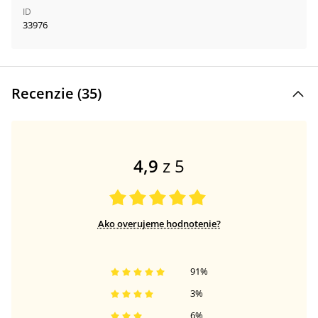
ID
33976
Recenzie (
35
)
4,9
z 5
Ako overujeme hodnotenie?
91
%
3
%
6
%