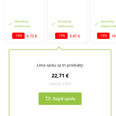
Ihneď na
Ihneď na
Ihneď na
stiahnutie
stiahnutie
stiahnuti
6,72 €
5,87 €
10
-
15
%
-
15
%
-
15
%
Cena spolu za tri produkty:
22,71 €
ušetríte:
3,99 €
Kúpiť spolu