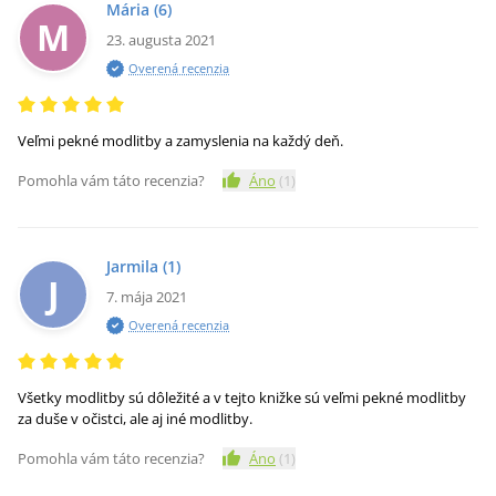
Mária
(6)
M
23. augusta 2021
Overená recenzia
Veľmi pekné modlitby a zamyslenia na každý deň.
Pomohla vám táto recenzia?
Áno
(
1
)
Jarmila
(1)
J
7. mája 2021
Overená recenzia
Všetky modlitby sú dôležité a v tejto knižke sú veľmi pekné modlitby
za duše v očistci, ale aj iné modlitby.
Pomohla vám táto recenzia?
Áno
(
1
)