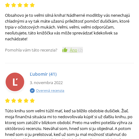
Obsahovo je to veľmi silná kniha! Nádherné modlitby vás nenechajú
chladnými a vy tak máte užasnú príležitosť pomôcť dušičkám, ktoré
trpia v očistcových mukách. Veľmi, veľmi, veľmi odporúčam,
neoľutujete, táto knižôčka vás môže sprevádzať kdekoľvek sa
nachádzate!
Pomohla vám táto recenzia?
Áno
(
2
)
Ľubomír
(41)
Ľ
3. novembra 2022
Overená recenzia
Túto knihu som veľmi túžil mať, keď sa blížilo obdobie dušičiek. Žiaľ,
moja finančná situácia mi to nedovoľovala kúpiť si už ďalšiu knihu, po
ktorej som zatúžil v blízkom období. Preto ma veľmi potešila výhra za
októbrovú recenziu. Neváhal som, hneď som si ju objednal. A potom
hneď som si ju prelistoval, keď už som ju mal možnosť stiahnuť do