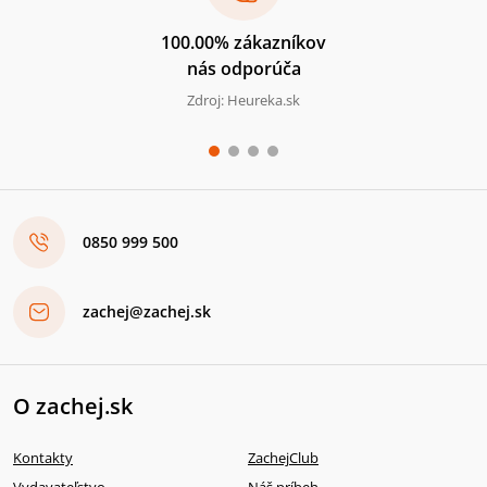
100.00% zákazníkov
nás odporúča
Zdroj: Heureka.sk
0850 999 500
zachej@zachej.sk
O zachej.sk
Kontakty
ZachejClub
Vydavateľstvo
Náš príbeh