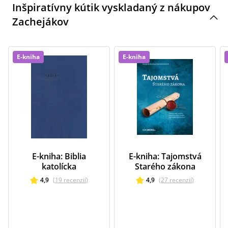
Inšpiratívny kútik vyskladaný z nákupov
Zachejákov
E-kniha
E-kniha
E-kniha: Biblia
E-kniha: Tajomstvá
katolícka
Starého zákona
4,9
(
19
recenzií
)
4,9
(
27
recenzií
)