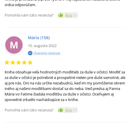
srdca odporúčam.
Pomohla vám táto recenzia?
Áno
(
1
)
Mária
(158)
M
10. augusta 2022
Overená recenzia
Kniha obsahuje veľa hodnotných modlitieb za duše v očistci. Modliť sa
za duše v očistci je potrebné a prospešné nielen pre duše samotné, ale
aj pre nás. Oni na nás určite nezabudnú, keď im my pomôžeme okrem
iného aj našimi modlitbami dostať sa do neba. Veď predsa aj Panna
Mária vo Fatime žiadala modlitbu za duše v očistci. Oceňujem aj
spovedné zrkadlo nachádzajúce sa v knihe.
Pomohla vám táto recenzia?
Áno
(
1
)