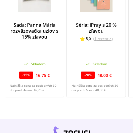
Sada: Panna Mária
Séria: iPray s 20 %
rozväzovačka uzlov s
zľavou
15% zľavou
5,0
(
1
recenzia
)
Skladom
Skladom
16,75 €
48,00 €
-
15
%
-
20
%
Najnižšia cena za posledných 30
Najnižšia cena za posledných 30
dní pred zľavou:
16,75 €
dní pred zľavou:
48,00 €