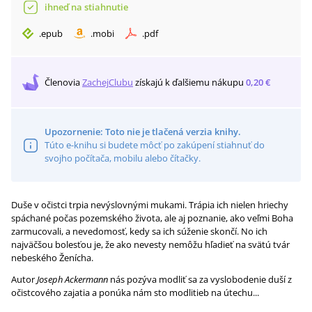
ihneď na stiahnutie
.
epub
.
mobi
.
pdf
Členovia
ZachejClubu
získajú
k ďalšiemu nákupu
0,20 €
Upozornenie: Toto nie je tlačená verzia knihy.
Túto e-knihu si budete môcť po zakúpení stiahnuť do
svojho počítača, mobilu alebo čítačky.
Duše v očistci trpia nevýslovnými mukami. Trápia ich nielen hriechy
spáchané počas pozemského života, ale aj poznanie, ako veľmi Boha
zarmucovali, a nevedomosť, kedy sa ich súženie skončí. No ich
najväčšou bolesťou je, že ako nevesty nemôžu hľadieť na svätú tvár
nebeského Ženícha.
Autor
Joseph Ackermann
nás pozýva modliť sa za vyslobodenie duší z
očistcového zajatia a ponúka nám sto modlitieb na útechu...