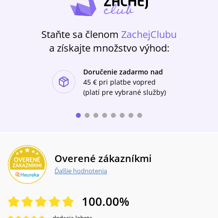
Staňte sa členom
ZachejClubu
a získajte množstvo výhod:
Doručenie zadarmo nad
ishlist-u
45 €
pri platbe vopred
(platí pre vybrané služby)
Overené zákazníkmi
Ďalšie hodnotenia
100.00
%
dodacia lehota