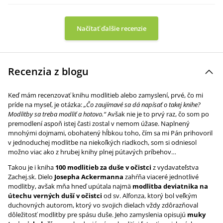
Načítať ďalšie recenzie
Recenzia z blogu
Keď mám recenzovať knihu modlitieb alebo zamyslení, prvé, čo mi
príde na myseľ, je otázka:
„Čo zaujímavé sa dá napísať o takej knihe?
Modlitby sa treba modliť a hotovo.“
Avšak nie je to prvý raz, čo som po
premodlení aspoň istej časti zostal v nemom úžase. Naplnený
mnohými dojmami, obohatený hĺbkou toho, čím sa mi Pán prihovoril
v jednoduchej modlitbe na niekoľkých riadkoch, som si odniesol
možno viac ako z hrubej knihy plnej pútavých príbehov…
Takou je i kniha
100 modlitieb za duše v očistci
z vydavateľstva
Zachej.sk. Dielo
Josepha Ackermanna
zahŕňa viaceré jednotlivé
modlitby, avšak mňa hneď upútala najmä
modlitba deviatnika
na
útechu verných duší v očistci
od sv. Alfonza, ktorý bol veľkým
duchovných autorom, ktorý vo svojich dielach vždy zdôrazňoval
dôležitosť modlitby pre spásu duše. Jeho zamyslenia opisujú
muky