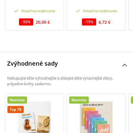
Ihneď na stiahnutie
Ihneď na stiahnutie
20,00 €
6,72 €
-
50
%
-
15
%
Zvýhodnené sady
Nakupujte ešte výhodnejšie a získajte ešte výraznejšie zľavy,
prípadne knihy zadarmo.
Novinka
Novinka
Top 78