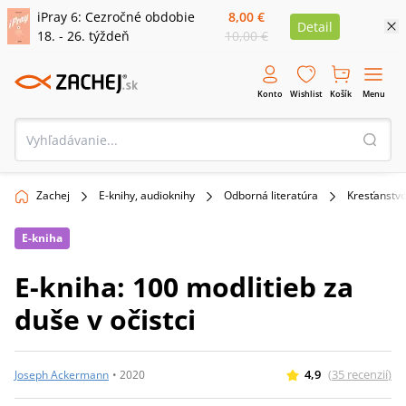
iPray 6: Cezročné obdobie
8,00 €
Detail
18. - 26. týždeň
10,00 €
Konto
Wishlist
Košík
Menu
Zachej
E-knihy, audioknihy
Odborná literatúra
Kresťanstv
E-kniha
E-kniha: 100 modlitieb za
duše v očistci
4,9
(
35
recenzií
)
Joseph Ackermann
•
2020