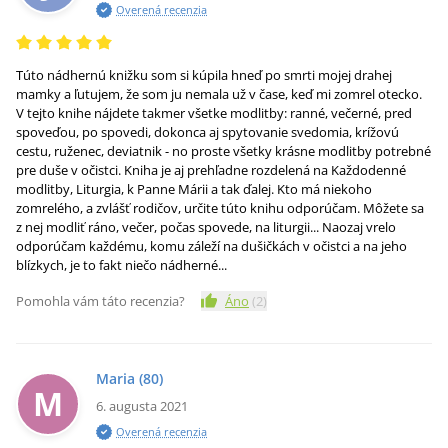
Overená recenzia
Túto nádhernú knižku som si kúpila hneď po smrti mojej drahej
mamky a ľutujem, že som ju nemala už v čase, keď mi zomrel otecko.
V tejto knihe nájdete takmer všetke modlitby: ranné, večerné, pred
spoveďou, po spovedi, dokonca aj spytovanie svedomia, krížovú
cestu, ruženec, deviatnik - no proste všetky krásne modlitby potrebné
pre duše v očistci. Kniha je aj prehľadne rozdelená na Každodenné
modlitby, Liturgia, k Panne Márii a tak ďalej. Kto má niekoho
zomrelého, a zvlášť rodičov, určite túto knihu odporúčam. Môžete sa
z nej modliť ráno, večer, počas spovede, na liturgii... Naozaj vrelo
odporúčam každému, komu záleží na dušičkách v očistci a na jeho
blízkych, je to fakt niečo nádherné...
Pomohla vám táto recenzia?
Áno
(
2
)
Maria
(80)
M
6. augusta 2021
Overená recenzia