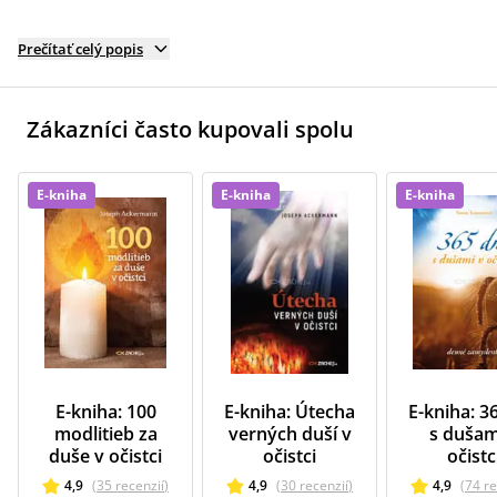
Prečítať celý popis
Zákazníci často kupovali spolu
E-kniha
E-kniha
E-kniha
E-kniha: 100
E-kniha: Útecha
E-kniha: 3
modlitieb za
verných duší v
s dušam
duše v očistci
očistci
očistc
4,9
(
35
recenzií
)
4,9
(
30
recenzií
)
4,9
(
74
re