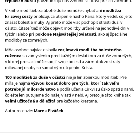
trpiacich duší
a povzbudzujú nás vzbudiť si ľutosť pre ich záchranu.
V knihe modlitieb za úbohé duše nemôže chýbať ani
modlitba
krížovej cesty
približujúca utrpenie nášho Pána, ktorý vedel, čo je to
znášať bolesť a muky. Aj preto môže viac pochopiť strasti duší v
ošistci. Čitateľ tiež môže objaviť modlitby určené na jednotlivé dni v
týždni alebo
pri poklone Najsvätejšej Sviatosti
, ako aj špeciálne
modlitby za zomrelých.
Mňa osobne najviac oslovila
rozjímavá modlitba bolestného
ruženca
so zamyslením pred každým desiatkom za duše zomrelých,
v ktorej prosiaci môže spojiť svoje bolesti a zármutok zo straty
milovanej osoby so samotným utrpením Krista.
100 modlitieb za duše v očistci
nie je len zbierkou modlitieb. Pre
mňa je najmä
výzvou konať dobro pre tých, ktorí tak veľmi
potrebujú milosrdenstvo
a podľa učenia Cirkvi sú úzko spätí s nami,
čo ešte len putujeme do našej vlasti v nebi. Aj preto je táto kniha tak
veľmi užitočná a dôležitá
pre každého kresťana.
Autor recenzie:
Marek Piváček