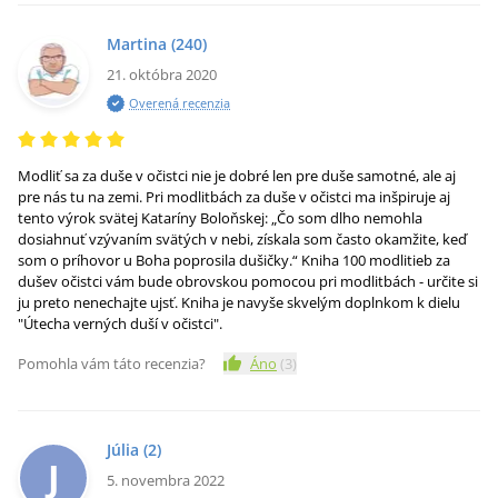
Martina
(240)
21. októbra 2020
Overená recenzia
Modliť sa za duše v očistci nie je dobré len pre duše samotné, ale aj
pre nás tu na zemi. Pri modlitbách za duše v očistci ma inšpiruje aj
tento výrok svätej Kataríny Boloňskej: „Čo som dlho nemohla
dosiahnuť vzývaním svätých v nebi, získala som často okamžite, keď
som o príhovor u Boha poprosila dušičky.“ Kniha 100 modlitieb za
dušev očistci vám bude obrovskou pomocou pri modlitbách - určite si
ju preto nenechajte ujsť. Kniha je navyše skvelým doplnkom k dielu
"Útecha verných duší v očistci".
Pomohla vám táto recenzia?
Áno
(
3
)
Júlia
(2)
J
5. novembra 2022