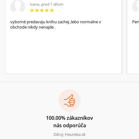
Ivana
,
pred 1 dňom
vyborné predavaju knihu zachej ,lebo normalne v
Per
obchode nikdy nenajde .
100.00% zákazníkov
nás odporúča
Zdroj: Heureka.sk