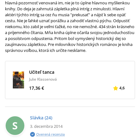
hlavná pozornosť venovaná im, nie je to úplne hlavnou myšlienkou
knihy. Do deja je zahrnutá zápletka plná intríg z minulosti. Hlavní
aktéri týchto intríg sa cez ňu musia "prekusať" a nájsť k sebe opäť
cestu. Nie je ľahké uznať porážku a zahodiť vlastnú pýchu. Odpustiť
niekomu, kto zabil je veľmi ťažké, no nie nemožné. 434 strán krásneho
a príjemného čítania. Mňa kniha úplne očarila svojou jednoduchosťou
a posolstvom odpustenia. Pritom bol vymyslený historický dej so
zaujímavou zápletkou. Pre milovníkov historických románov je kniha
správnou voľbou, ktorá ich určite nesklame.
Učiteľ tanca
Julie Klassenová
17,36 €
4,6
Slávka
(24)
S
3. decembra 2014
Overená recenzia