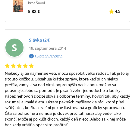
brat Šavol
5,82 €
4,5
Slávka
(24)
S
19. septembera 2014
Overená recenzia
Niekedy aj tie najmenšie veci, môžu spôsobiť veľkú radosť. Tak je to aj
s touto knižkou. Obsahuje krátke správy, ktoré keď si ich niekto
prečíta, zamyslí sa nad nimi, popremýšľa nad sebou, možno sa
pousmeje alebo sa pomodlí. Je písaná veľmi jednoducho a ľudsky.
Pápež nehovorí zložité slová a odborné termíny, hovorí tak, aby každý
rozumel, aj malé dieťa. Okrem pekných myšlienok a rád, ktoré písal
svätý otec, knižka je veľmi pekne ilustrovaná a graficky spracovaná.
Číta sa pohodlne a nemusí ju človek prečítať naraz aby vedel, ako
skončí. Môže aj po kúštičkoch, každý deň niečo. Alebo sa k nej môže
hocikedy vrátiť a opäť si to prečítať.