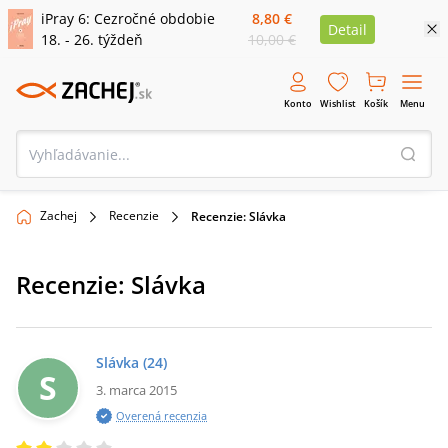
iPray 6: Cezročné obdobie
8,80 €
Detail
18. - 26. týždeň
10,00 €
Konto
Wishlist
Košík
Menu
Zachej
Recenzie
Recenzie: Slávka
Recenzie:
Slávka
Slávka
(24)
S
3. marca 2015
Overená recenzia