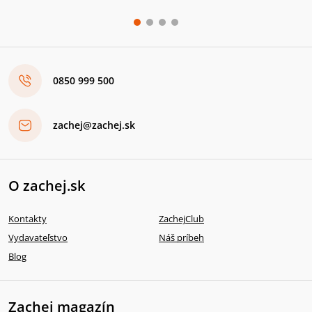
0850 999 500
zachej@zachej.sk
O zachej.sk
Kontakty
ZachejClub
Vydavateľstvo
Náš príbeh
Blog
Zachej magazín