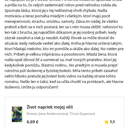
a prišla na to, čo celých sedemnásť rokov pred nehodou robila zle.
Spoznala lásku, ktorá jej v tej nešťastnej chvíli chýbala. Našla
motiváciu a teraz pomáha mladým i všetkým, ktorí majú pocit
menejcennosti, strachu, smútku, samoty. Dáva im nádej, že všetko
prebolí a Boh sa o nich postará, len sa s ním musia zblížiť. nehovorí to
len-tak z brucha, jej najväčším dôkazom je jej osobný príbeh, kedy
zázrak zasiahol a vlak ju nezabil. Každý človek sa môže dostať do
situácie, kedy nebude vedieť ako ďalej. Kniha je hlavne určená takým,
ktorí hľadajú niekoho, kto im pomôže a ukáže ako ďalej. No nielen pre
nich. Príbeh je veľkou inšpiráciou a posolstvom. Mladá žena, ktorá
našla opäť dôvod žiť a usmievať sa, mať nových priateľov, ktorí jej
kedykoľvek pomôžu, šťastnú rodinu...No predtým si musela prejsť
náročnú púť duševnej a fyzickej bolesti. Mňa tento príbeh zasiahol
veľmi hlboko pretože jej bolesť bolo vidno na každej strane tohto
románu. Nešlo len o takú, keď sa učila chodiť na protézach, ale hlavne
duševnú..Určite ju odporúčam!!
Život napriek mojej vôli
Kristen Jane Andersonová; Tricia Goyerová
6,69 €
5,0