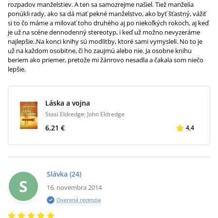
rozpadov manželstiev. A ten sa samozrejme našiel. Tiež manželia
ponúkli rady, ako sa dá mať pekné manželstvo, ako byť šťastný, vážiť
si to čo máme a milovať toho druhého aj po niekoľkých rokoch, aj keď
je už na scéne dennodenný stereotyp, i keď už možno nevyzeráme
najlepšie..Na konci knihy sú modlitby, ktoré sami vymysleli. No to je
už na každom osobitne, či ho zaujmú alebo nie. Ja osobne knihu
beriem ako priemer, pretože mi žánrovo nesadla a čakala som niečo
lepšie.
Láska a vojna
Stasi Eldredge; John Eldredge
6,21 €
4,4
Slávka
(24)
S
16. novembra 2014
Overená recenzia