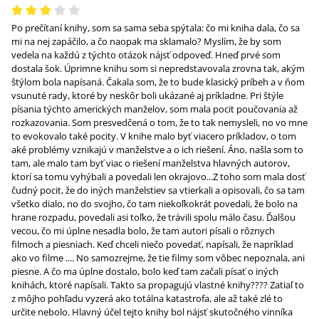
Po prečítaní knihy, som sa sama seba spýtala: čo mi kniha dala, čo sa
mi na nej zapáčilo, a čo naopak ma sklamalo? Myslím, že by som
vedela na každú z týchto otázok nájsť odpoveď. Hneď prvé som
dostala šok. Úprimne knihu som si nepredstavovala zrovna tak, akým
štýlom bola napísaná. Čakala som, že to bude klasický príbeh a v ňom
vsunuté rady, ktoré by neskôr boli ukázané aj príkladne. Pri štýle
písania týchto amerických manželov, som mala pocit poučovania až
rozkazovania. Som presvedčená o tom, že to tak nemysleli, no vo mne
to evokovalo také pocity. V knihe malo byť viacero príkladov, o tom
aké problémy vznikajú v manželstve a o ich riešení. Áno, našla som to
tam, ale malo tam byť viac o riešení manželstva hlavných autorov,
ktorí sa tomu vyhýbali a povedali len okrajovo...Z toho som mala dosť
čudný pocit, že do iných manželstiev sa vtierkali a opisovali, čo sa tam
všetko dialo, no do svojho, čo tam niekoľkokrát povedali, že bolo na
hrane rozpadu, povedali asi toľko, že trávili spolu málo času. Ďalšou
vecou, čo mi úplne nesadla bolo, že tam autori písali o rôznych
filmoch a piesniach. Keď chceli niečo povedať, napísali, že napríklad
ako vo filme .... No samozrejme, že tie filmy som vôbec nepoznala, ani
piesne. A čo ma úplne dostalo, bolo keď tam začali písať o iných
knihách, ktoré napísali. Takto sa propagujú vlastné knihy???? Zatiaľ to
z môjho pohľadu vyzerá ako totálna katastrofa, ale až také zlé to
určite nebolo. Hlavný účel tejto knihy bol nájsť skutočného vinníka