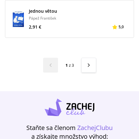
Jednou větou
Pápež František
2,91 €
5,0
1
z
3
Staňte sa členom
ZachejClubu
a získajte množstvo výhod: