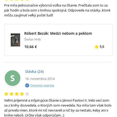
Pre mňa jednoznačne výborná voľba na čítanie. Prečítala som to za
pár hodín a bola som s knihou spokojná. Odpovede na otázky, ktoré
môžu zaujímať veľký počet ľudí!
Róbert Bezák: Medzi nebom a peklom
Štefan Hríb
10,66 €
5,0
Slávka
(24)
S
16. novembra 2014
Overená recenzia
Veľmi príjemné a inšpirujúce čítanie o Jánovi Pavlovi II. Veľa vecí som
sa z knihy dozvedela, o ktorých som nevedela. Na mňa tam však bolo
až priveľa mien, ktoré mi nič nevraveli a nič by sa nestalo, keby ani v
knihe neboli. Určite však odporúčam. :)