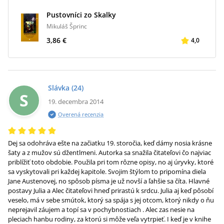
Pustovníci zo Skalky
Mikuláš Šprinc
3,86 €
4,0
Slávka
(24)
S
19. decembra 2014
Overená recenzia
Dej sa odohráva ešte na začiatku 19. storočia, keď dámy nosia krásne
šaty a z mužov sú džentlmeni. Autorka sa snažila čitateľovi čo najviac
priblížiť toto obdobie. Použila pri tom rôzne opisy, no aj úryvky, ktoré
sa vyskytovali pri každej kapitole. Svojim štýlom to pripomína diela
Jane Austenovej, no spôsob písma je už novší a ľahšie sa číta. Hlavné
postavy Julia a Alec čitateľovi hneď prirastú k srdcu. Julia aj keď pôsobí
veselo, má v sebe smútok, ktorý sa spája s jej otcom, ktorý nikdy o ňu
neprejavil záujem a topí sa v pochybnostiach . Alec zas nesie na
pleciach hanbu rodiny, za ktorú si môže veľa vytrpieť. I keď je v knihe