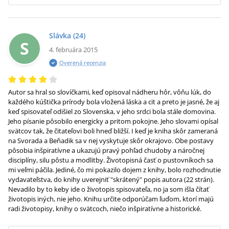
Slávka
(24)
S
4. februára 2015
Overená recenzia
Autor sa hral so slovíčkami, keď opisoval nádheru hôr, vôňu lúk, do
každého kúštička prírody bola vložená láska a cit a preto je jasné, že aj
keď spisovateľ odišiel zo Slovenska, v jeho srdci bola stále domovina.
Jeho písanie pôsobilo energicky a pritom pokojne. Jeho slovami opísal
svätcov tak, že čitateľovi boli hneď bližší. I keď je kniha skôr zameraná
na Svorada a Beňadik sa v nej vyskytuje skôr okrajovo. Obe postavy
pôsobia inšpiratívne a ukazujú pravý pohľad chudoby a náročnej
disciplíny, silu pôstu a modlitby. Životopisná časť o pustovníkoch sa
mi veľmi páčila. Jediné, čo mi pokazilo dojem z knihy, bolo rozhodnutie
vydavateľstva, do knihy uverejniť "skrátený" popis autora (22 strán).
Nevadilo by to keby ide o životopis spisovateľa, no ja som išla čítať
životopis iných, nie jeho. Knihu určite odporúčam ľuďom, ktorí majú
radi životopisy, knihy o svätcoch, niečo inšpiratívne a historické.