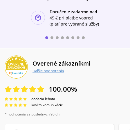
Doručenie zadarmo nad
ishlist-u
45 €
pri platbe vopred
(platí pre vybrané služby)
Overené zákazníkmi
Ďalšie hodnotenia
100.00
%
dodacia lehota
kvalita komunikácie
* hodnotenia za posledných 90 dní