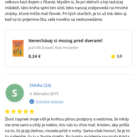
celkovo kazí dojem z čítanie. Myslím si, že pri deťoch a tej rastúcej
mládeži, táto kniha splní ten účel, lebo naozaj zodpovedá na mnohé
otázky, ktoré môže mať človek. Pri tých starších, je to už iné, lebo aj
keď sa to príjemne číta, veľa nového sa nedozvedáme.
Nenechávaj si mozog pred dverami!
Josh McDowell; Bob Hostetler
8,24 €
3,0
Slávka
(24)
S
4. februára 2015
Overená recenzia
Život napriek moje vôli je knihou plnou podpory a vedomia, že nikdy
nie sme sami a vždy je niekto, kto nás tu chce mať. Kristen, aby prišla
na to, čo je jej úlohou, musela prísť o nohy. Sama však hovorí, že je to
to najlepšie, čo ju v živote stretlo. Po tomto incidente spoznala Krista