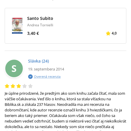
Santo Subito
Andrea Tornielli
3,40 €
4,0
Slávka
(24)
S
19. septembera 2014
Overená recenzia
Je úplne prirodzené, že predtým ako som knihu začala čítať, mala som
väčšie očakávania. Veď išlo o knihu, ktorá sa stala víťazkou na
Biblika.sk a získala 237 hlasov. Neodradila ma ani recenzia na
dobromčitaní, kde autor recenzie označil knihu 3 hviezdičkami, čo ja
beriem ako taký priemer. Očakávala som však niečo, od čoho sa
nebudem vedieť odtrhnúť, budem si niektoré veci čítať aj niekoľkokrát
dokolečka, ale to sa nestalo. Niekedy som síce niečo prečítala aj