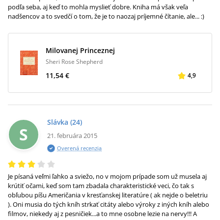
podľa seba, aj keď to mohla myslieť dobre. Kniha má však veľa
nadšencov a to svedčí o tom, že je to naozaj príjemné čítanie, ale... :)
Milovanej Princeznej
Sheri Rose Shepherd
11,54 €
4,9
Slávka
(24)
S
21. februára 2015
Overená recenzia
Je písaná veľmi ľahko a sviežo, no v mojom prípade som už musela aj
krútiť očami, keď som tam zbadala charakteristické veci, čo tak s
obľubou píšu Američania v kresťanskej literatúre ( ak nejde o beletriu
). Oni musia do tých kníh strkať citáty alebo výroky z iných kníh alebo
filmov, niekedy aj z pesničiek...a to mne osobne lezie na nervy!!! A