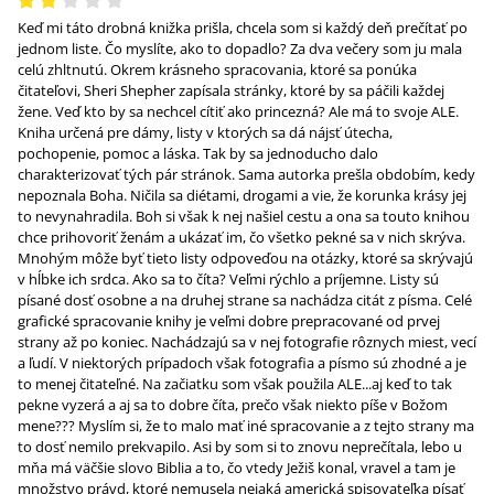
Keď mi táto drobná knižka prišla, chcela som si každý deň prečítať po
jednom liste. Čo myslíte, ako to dopadlo? Za dva večery som ju mala
celú zhltnutú. Okrem krásneho spracovania, ktoré sa ponúka
čitateľovi, Sheri Shepher zapísala stránky, ktoré by sa páčili každej
žene. Veď kto by sa nechcel cítiť ako princezná? Ale má to svoje ALE.
Kniha určená pre dámy, listy v ktorých sa dá nájsť útecha,
pochopenie, pomoc a láska. Tak by sa jednoducho dalo
charakterizovať tých pár stránok. Sama autorka prešla obdobím, kedy
nepoznala Boha. Ničila sa diétami, drogami a vie, že korunka krásy jej
to nevynahradila. Boh si však k nej našiel cestu a ona sa touto knihou
chce prihovoriť ženám a ukázať im, čo všetko pekné sa v nich skrýva.
Mnohým môže byť tieto listy odpoveďou na otázky, ktoré sa skrývajú
v hĺbke ich srdca. Ako sa to číta? Veľmi rýchlo a príjemne. Listy sú
písané dosť osobne a na druhej strane sa nachádza citát z písma. Celé
grafické spracovanie knihy je veľmi dobre prepracované od prvej
strany až po koniec. Nachádzajú sa v nej fotografie rôznych miest, vecí
a ľudí. V niektorých prípadoch však fotografia a písmo sú zhodné a je
to menej čitateľné. Na začiatku som však použila ALE...aj keď to tak
pekne vyzerá a aj sa to dobre číta, prečo však niekto píše v Božom
mene??? Myslím si, že to malo mať iné spracovanie a z tejto strany ma
to dosť nemilo prekvapilo. Asi by som si to znovu neprečítala, lebo u
mňa má väčšie slovo Biblia a to, čo vtedy Ježiš konal, vravel a tam je
množstvo právd, ktoré nemusela nejaká americká spisovateľka písať