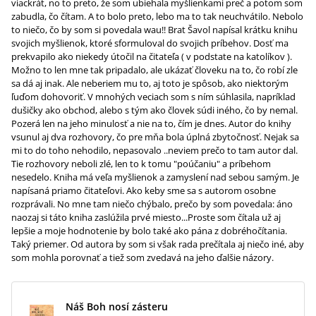
viackrát, no to preto, že som ubiehala myšlienkami preč a potom som
zabudla, čo čítam. A to bolo preto, lebo ma to tak neuchvátilo. Nebolo
to niečo, čo by som si povedala wau!! Brat Šavol napísal krátku knihu
svojich myšlienok, ktoré sformuloval do svojich príbehov. Dosť ma
prekvapilo ako niekedy útočil na čitateľa ( v podstate na katolíkov ).
Možno to len mne tak pripadalo, ale ukázať človeku na to, čo robí zle
sa dá aj inak. Ale neberiem mu to, aj toto je spôsob, ako niektorým
ľuďom dohovoriť. V mnohých veciach som s ním súhlasila, napríklad
dušičky ako obchod, alebo s tým ako človek súdi iného, čo by nemal.
Pozerá len na jeho minulosť a nie na to, čím je dnes. Autor do knihy
vsunul aj dva rozhovory, čo pre mňa bola úplná zbytočnosť. Nejak sa
mi to do toho nehodilo, nepasovalo ..neviem prečo to tam autor dal.
Tie rozhovory neboli zlé, len to k tomu "poúčaniu" a príbehom
nesedelo. Kniha má veľa myšlienok a zamyslení nad sebou samým. Je
napísaná priamo čitateľovi. Ako keby sme sa s autorom osobne
rozprávali. No mne tam niečo chýbalo, prečo by som povedala: áno
naozaj si táto kniha zaslúžila prvé miesto...Proste som čítala už aj
lepšie a moje hodnotenie by bolo také ako pána z dobréhočítania.
Taký priemer. Od autora by som si však rada prečítala aj niečo iné, aby
som mohla porovnať a tiež som zvedavá na jeho ďalšie názory.
Náš Boh nosí zásteru