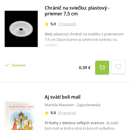
Chránič na sviečku: plastový -
priemer 7,5 cm
5,0
(
7
recenzií
)
Biely plastový chránič na sviečku s priemerom
7,5 cm.Oporúčame aj saténové ozdoby na
sviečku.
Skladom
0,39 €
Aj svätí boli malí
Mariola Maassen - Zajaczkowska
5,0
(
8
recenzií
)
Príbehy z detstva veľkých svätcov
.
Aj svätí
boli malí je kniha plná krásnych príbehov