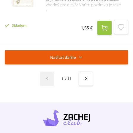
vhodný pre dievča.Vnútri pozdravu je text:
Dnes vstúpil do Tvojho srdiečka Pán Ježiš ako
dar veľkej Božej milosti. Jeho láska a dobro
nech Ťa sprevádzajú po celý život. To Ti zo
Skladom
srdca praje...Pozdrav má rozmer 19 x 11,5 cm.
1,55 €
Načítať ďalšie
1
z
11