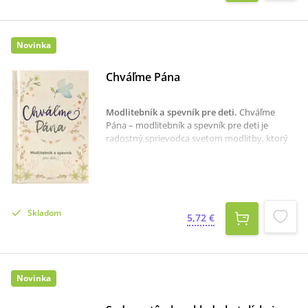
Novinka
Chváľme Pána
Modlitebník a spevník pre deti
.
Chváľme
Pána – modlitebník a spevník pre deti je
radostný sprievodca svetom modlitby, ktorý
pomáha deťom objavovať vieru jednoducho,
prirodzene a s dôverou v Boha.Prináša
základné modlitby Katolíckej cirkvi, prosby pre
každodenné situácie aj chvíle radosti, strachu
či vďačnosti. Nechýbajú modlitby k svätým,
Skladom
modlitba ruženca ani krížová cesta
5,72 €
prispôsobená detskému chápaniu.Súčasťou
knihy je aj výber biblických textov pre chvíle
povzbudenia a pokoja, ako aj obľúbený
spevník kresťanských piesní, ktoré sú vhodné
Novinka
na doma, do školy i na farské
stretnutia.Praktický malý formát (8,6 × 12,6