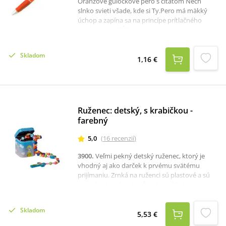
Oranžové guľôčkové pero s citátom Nech
slnko svieti všade, kde si Ty.Pero má mäkký
úchop a zapína sa na princípe prítlačného
mechanizmu.Dĺžka pera: 14 cm.
Skladom
1,16 €
Ruženec: detský, s krabičkou -
farebný
5,0
(
16
recenzií
)
3900
.
Veľmi pekný detský ruženec, ktorý je
vhodný aj ako darček k prvému svätému
prijímaniu. Zrnká na ruženci sú plastové a sú
navlečené na šnúrke. Šnúrka môže byť v
rôznych farbách. Krížik a medailóniky sú
drevené. Krabička je
Skladom
plechová.Charakteristika:dĺžka ruženca: 38,5
5,53 €
cmrozmer krabičky: cca 5 x 5 x 5 cmvyrobené v