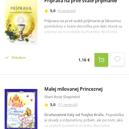
Príprava na prvé sväté prijímanie
5,0
(
6
recenzií
)
Príprava na prvé sväté prijímanie je šikovnou
pomôckou v tvare slovníčka pre deti, ktoré sa
pripravujú na prijatie Eucharistie. Brožúrka
obsahuje: základné otázky a odpovede
rozdelené do piatich okruhov:BohŽivot Pána
JežišaSviatosti a krstSviatosť zmiereniaSviatosť
oltárna základné modlitby,priebeh sviatosti
Skladom
zmierenia so spytovaním svedomia.
1,16 €
Malej milovanej Princeznej
Sheri Rose Shepherd
5,0
(
11
recenzií
)
Drahocenné listy od Tvojho Kráľa
.
Popoluška
je skvelý a inšpiratívny príbeh, ale po tom, ako
sa pretočí posledná stránka, dievčatká