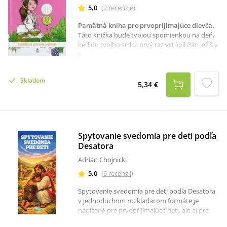
5,0
(
2
recenzie
)
Pamätná kniha pre prvoprijímajúce dievča
.
Táto knižka bude tvojou spomienkou na deň,
keď do tvojho srdca prvý raz vstúpil Pán Ježiš v
Eucharistii. Zaznamenaj si všetky dôležité
okamihy.
Skladom
5,34 €
Spytovanie svedomia pre deti podľa
Desatora
Adrian Chojnicki
5,0
(
6
recenzií
)
Spytovanie svedomia pre deti podľa Desatora
v jednoduchom rozkladacom formáte je
napísané pre prvoprijímajúce deti, ale aj pre
starších žiakov (od 8 do 11 rokov), ktorí túžia