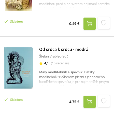
modlitbou pred a po svätom prijímaní.Kartička
je vhodná aj ako darček pre dievča k prvému
svätému prijímaniu.Rozmer: 8,4 x 5,4 cm.
Skladom
0,49 €
Od srdca k srdcu - modrá
Štefan Vrablec (ed.)
4,1
(
15
recenzií
)
Malý modlitebník a spevník
.
Detský
modlitebník s výberom piesní z Jednotného
katolíckeho spevníka je pre najmenších prvým
učiteľom modlitby už viac ako tri desaťročia.
Obsahuje základné kresťanské modlitby,
slávenie svätej omše, priebeh sviatosti
Skladom
zmierenia a modlitby na rozličné príležitosti.
4,75 €
Vychádza už v dvadsiatom vydaní, v novom
grafickom spracovaní s ilustráciami Martina