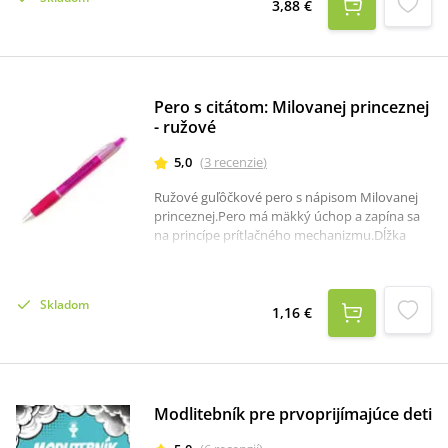
3,88 €
Pero s citátom: Milovanej princeznej
- ružové
5,0
(
3
recenzie
)
Ružové guľôčkové pero s nápisom Milovanej
princeznej.Pero má mäkký úchop a zapína sa
na princípe prítlačného mechanizmu.Dĺžka
pera: cca 14 cm.
Skladom
1,16 €
Modlitebník pre prvoprijímajúce deti