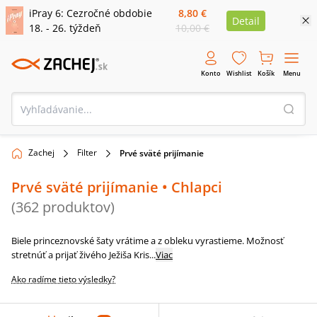
iPray 6: Cezročné obdobie
8,80 €
Detail
18. - 26. týždeň
10,00 €
Konto
Wishlist
Košík
Menu
Zachej
Filter
Prvé sväté prijímanie
Prvé sväté prijímanie
• Chlapci
(
362
produktov
)
Biele princeznovské šaty vrátime a z obleku vyrastieme. Možnosť
stretnúť a prijať živého Ježiša Kris
...
Viac
Ako radíme tieto výsledky?