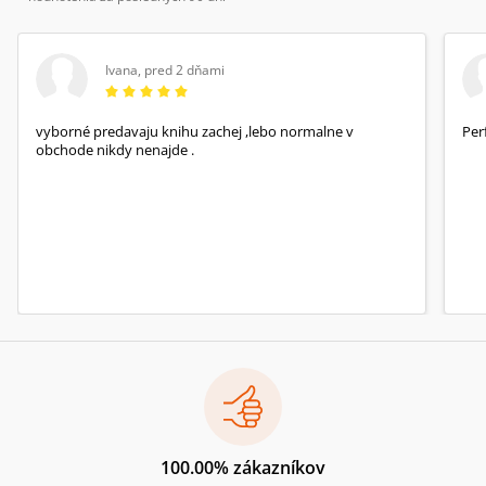
Ivana
,
pred 2 dňami
vyborné predavaju knihu zachej ,lebo normalne v
Per
obchode nikdy nenajde .
100.00% zákazníkov