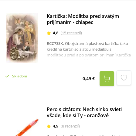
Kellenbergera a je výborným darčekom na
prvé sväté prijímanie.
Kartička: Modlitba pred svätým
prijímaním - chlapec
4,8
(
15
recenzií
)
RCC73SK
.
Obojstranná plastová kartička (ako
kreditná karta) so zlatou medailou s
modlitbou pred a po svätom prijímaní.Kartička
je vhodná aj ako darček pre chlapca k prvému
svätému prijímaniu.Rozmer: 8,4 x 5,4 cm.
Skladom
0,49 €
Pero s citátom: Nech slnko svieti
všade, kde si Ty - oranžové
4,9
(
8
recenzií
)