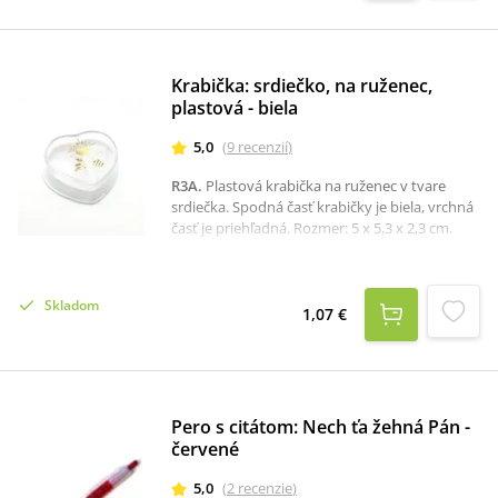
Krabička: srdiečko, na ruženec,
plastová - biela
5,0
(
9
recenzií
)
R3A
.
Plastová krabička na ruženec v tvare
srdiečka. Spodná časť krabičky je biela, vrchná
časť je priehľadná. Rozmer: 5 x 5,3 x 2,3 cm.
Skladom
1,07 €
Pero s citátom: Nech ťa žehná Pán -
červené
5,0
(
2
recenzie
)