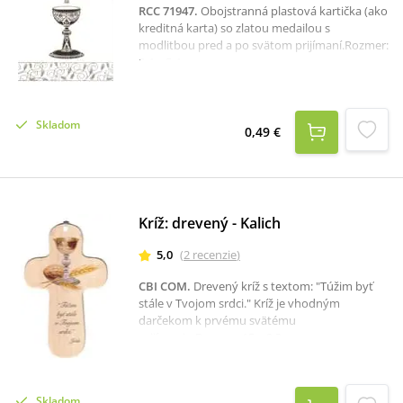
RCC 71947
.
Obojstranná plastová kartička (ako
kreditná karta) so zlatou medailou s
modlitbou pred a po svätom prijímaní.Rozmer:
8,4 x 5,4 cm.
Skladom
0,49 €
Kríž: drevený - Kalich
5,0
(
2
recenzie
)
CBI COM
.
Drevený kríž s textom: "Túžim byť
stále v Tvojom srdci." Kríž je vhodným
darčekom k prvému svätému
prijímaniu.Rozmer: 15 x 9,3 cm.
Skladom