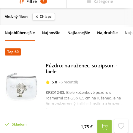
Filtre
Kategórie
1
Aktívný filter:
Chlapci
Najobľúbenejšie
Najnovšie
Najlacnejšie
Najdrahšie
Najv
Top 60
Púzdro: na ruženec, so zipsom -
biele
5,0
(
6
recenzií
)
KRZ012-03
.
Biele koženkové puzdro s
rozmermi cca 6,5 x 8,5 cm na ruženec. Je na
ňom znázornený kalich s hostiou a hrozno.
Puzdierko sa zatvára na zips.
Skladom
1,75 €