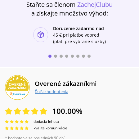
Staňte sa členom
ZachejClubu
a získajte množstvo výhod:
Doručenie zadarmo nad
ishlist-u
45 €
pri platbe vopred
(platí pre vybrané služby)
Overené zákazníkmi
Ďalšie hodnotenia
100.00
%
dodacia lehota
kvalita komunikácie
* hodnotenia za posledných 90 dní