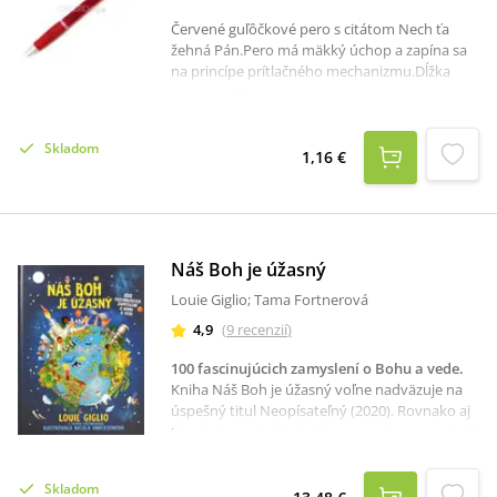
Červené guľôčkové pero s citátom Nech ťa
žehná Pán.Pero má mäkký úchop a zapína sa
na princípe prítlačného mechanizmu.Dĺžka
pera: cca 14 cm.
Skladom
1,16 €
Náš Boh je úžasný
Louie Giglio; Tama Fortnerová
4,9
(
9
recenzií
)
100 fascinujúcich zamyslení o Bohu a vede
.
Kniha Náš Boh je úžasný voľne nadväzuje na
úspešný titul Neopísateľný (2020). Rovnako aj
táto kniha nabáda deti k tomu, aby spoznávali
cez pútavo písané texty a nádherné ilustrácie:
vesmír,Zem,zvieratá,ľudské teloa zároveň sa
Skladom
zamysleli nad týmito fascinujúcimi vecami, cez