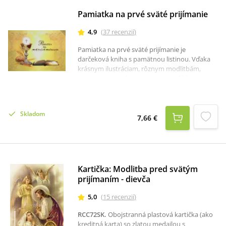
Pamiatka na prvé sväté prijímanie
4,9
(
37
recenzií
)
Pamiatka na prvé sväté prijímanie je
darčeková kniha s pamätnou listinou. Vďaka
krásnym ilustráciam, rôznym modlitbám,
spytovaniu svedomia pre najmenších a
sprievodcom sv. spoveďou, sa k tejto knižke
môžu deti často vracať. V knihe nechýba
priestor na nalepenie fotografií, ktoré im
Skladom
pripomenú významný deň v ich živote.
7,66 €
Kartička: Modlitba pred svätým
prijímaním - dievča
5,0
(
15
recenzií
)
RCC72SK
.
Obojstranná plastová kartička (ako
kreditná karta) so zlatou medailou s