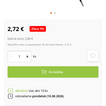
2,72 €
Zľava
3
%
bežná cena:
2,80 €
Najnižšia cena za posledných 30 dní pred zľavou:
2,72 €
-
+
ks
Do košíka
skladom
viac ako 10 ks
odosielame
pondelok (10.08.2026)