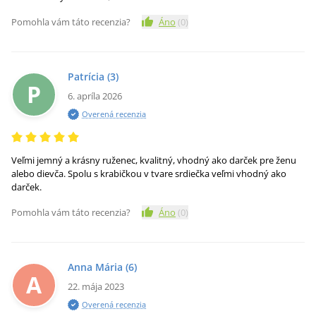
Pomohla vám táto recenzia?
Áno
(
0
)
Patrícia
(3)
P
6. apríla 2026
Overená recenzia
Veľmi jemný a krásny ruženec, kvalitný, vhodný ako darček pre ženu
alebo dievča. Spolu s krabičkou v tvare srdiečka veľmi vhodný ako
darček.
Pomohla vám táto recenzia?
Áno
(
0
)
Anna Mária
(6)
A
22. mája 2023
Overená recenzia