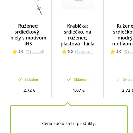
Ruženec:
Krabička:
Ružene
srdiečkový -
srdiečko, na
srdiečko
biely s motívom
ruženec,
modrý
JHS
plastová - biela
motívom
5,0
(
7
recenzií
)
5,0
(
9
recenzií
)
5,0
(
3
re
Skladom
Skladom
Skla
2,72 €
1,07 €
2,72 
Cena spolu za tri produkty: