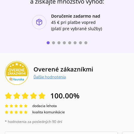
a získajte množstvo výhod:
Doručenie zadarmo nad
ishlist-u
45 €
pri platbe vopred
(platí pre vybrané služby)
Overené zákazníkmi
Ďalšie hodnotenia
100.00
%
dodacia lehota
kvalita komunikácie
* hodnotenia za posledných 90 dní