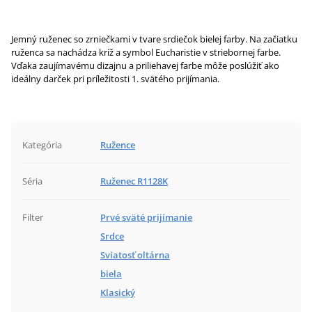
Jemný ruženec so zrniečkami v tvare srdiečok bielej farby. Na začiatku
ruženca sa nachádza kríž a symbol Eucharistie v striebornej farbe.
Vďaka zaujímavému dizajnu a priliehavej farbe môže poslúžiť ako
ideálny darček pri príležitosti 1. svätého prijímania.
Kategória
Ružence
Séria
Ruženec R1128K
Filter
Prvé sväté prijímanie
Srdce
Sviatosť oltárna
biela
Klasický