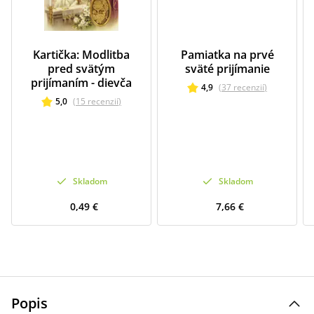
Kartička: Modlitba
Pamiatka na prvé
pred svätým
sväté prijímanie
prijímaním - dievča
4,9
(
37
recenzií
)
5,0
(
15
recenzií
)
Skladom
Skladom
0,49 €
7,66 €
Popis