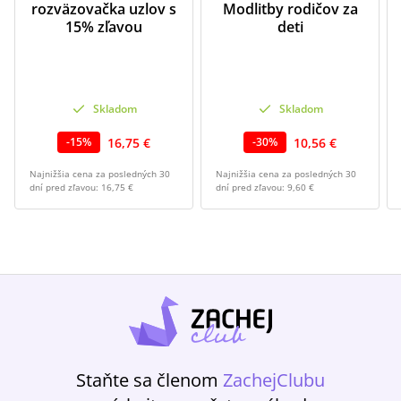
rozväzovačka uzlov s
Modlitby rodičov za
15% zľavou
deti
Skladom
Skladom
16,75 €
10,56 €
-
15
%
-
30
%
Najnižšia cena za posledných 30
Najnižšia cena za posledných 30
dní pred zľavou:
16,75 €
dní pred zľavou:
9,60 €
Staňte sa členom
ZachejClubu