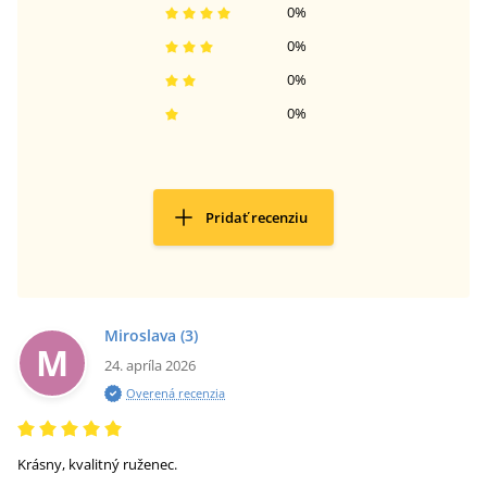
0
%
0
%
0
%
0
%
Pridať recenziu
Miroslava
(3)
M
24. apríla 2026
Overená recenzia
Krásny, kvalitný ruženec.