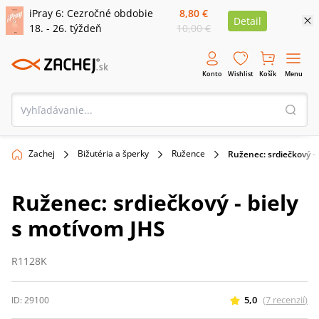
iPray 6: Cezročné obdobie
8,80 €
Detail
18. - 26. týždeň
10,00 €
Konto
Wishlist
Košík
Menu
Zachej
Bižutéria a šperky
Ružence
Ruženec: srdiečkový - 
Ruženec: srdiečkový - biely
s motívom JHS
R1128K
5,0
(
7
recenzií
)
ID:
29100