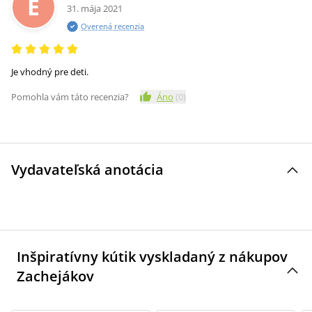
E
31. mája 2021
Overená recenzia
Je vhodný pre deti.
Pomohla vám táto recenzia?
Áno
(
0
)
Vydavateľská anotácia
Inšpiratívny kútik vyskladaný z nákupov
Zachejákov