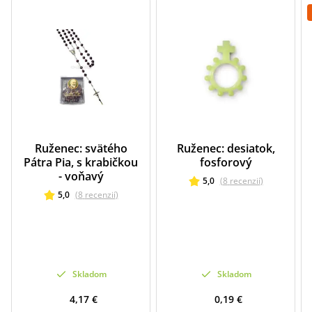
Ruženec: svätého
Ruženec: desiatok,
Pátra Pia, s krabičkou
fosforový
- voňavý
5,0
(
8
recenzií
)
5,0
(
8
recenzií
)
Skladom
Skladom
4,17 €
0,19 €