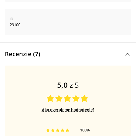
ID
29100
Recenzie (
7
)
5,0
z 5
Ako overujeme hodnotenie?
100
%