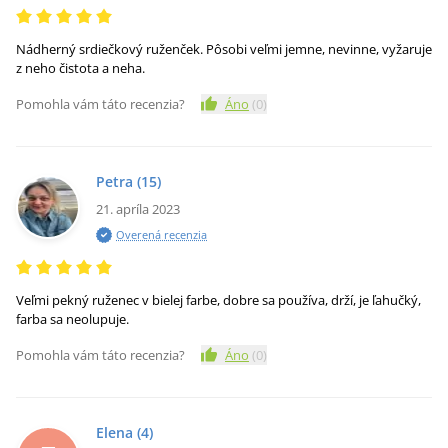
Nádherný srdiečkový ruženček. Pôsobi veľmi jemne, nevinne, vyžaruje
z neho čistota a neha.
Pomohla vám táto recenzia?
Áno
(
0
)
Petra
(15)
21. apríla 2023
Overená recenzia
Veľmi pekný ruženec v bielej farbe, dobre sa používa, drží, je ľahučký,
farba sa neolupuje.
Pomohla vám táto recenzia?
Áno
(
0
)
Elena
(4)