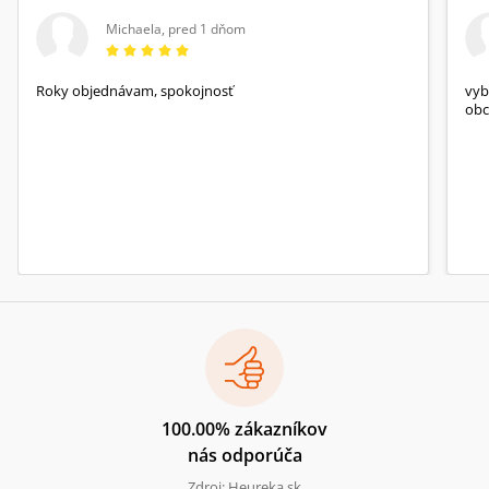
Michaela
,
pred 1 dňom
Roky objednávam, spokojnosť
vyb
obc
100.00% zákazníkov
nás odporúča
Zdroj: Heureka.sk