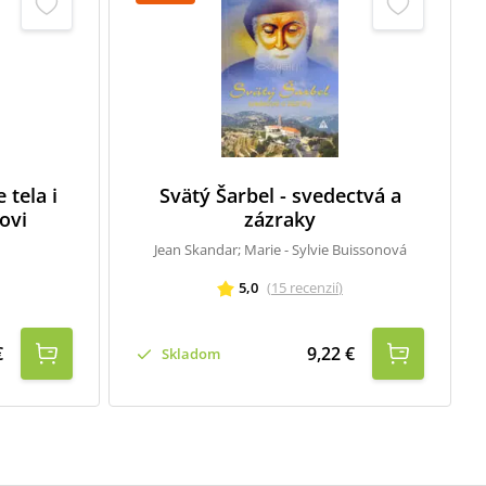
tela i
Svätý Šarbel - svedectvá a
ovi
zázraky
Jean Skandar; Marie - Sylvie Buissonová
5,0
(
15
recenzií
)
€
9,22 €
Skladom