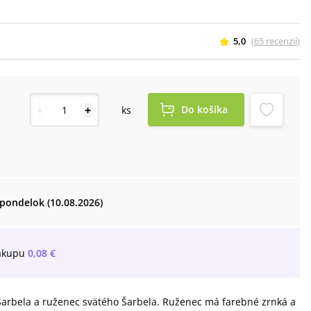
5,0
(
65
recenzií
)
-
+
Do košíka
ks
pondelok (10.08.2026)
ákupu
0,08 €
Šarbela a ruženec svätého Šarbela. Ruženec má farebné zrnká a