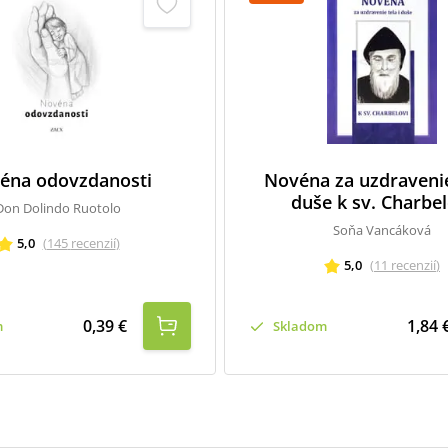
éna odovzdanosti
Novéna za uzdravenie 
duše k sv. Charbel
Don Dolindo Ruotolo
Soňa Vancáková
5,0
(
145
recenzií
)
5,0
(
11
recenzií
)
0,39 €
1,84 
m
Skladom