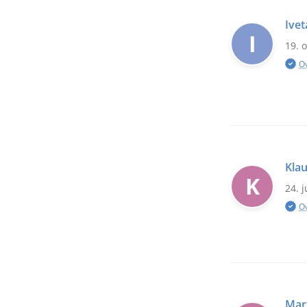
Ivet
I
19. 
O
Klau
K
24. 
O
Mar