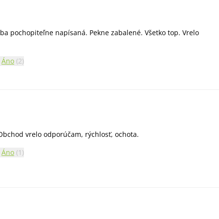
ba pochopiteľne napísaná. Pekne zabalené. Všetko top. Vrelo
Áno
(
2
)
Obchod vrelo odporúčam, rýchlosť, ochota.
Áno
(
1
)