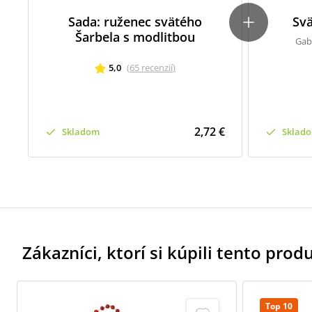
Sada: ruženec svätého
Svä
Šarbela s modlitbou
Gab
5,0
(
65
recenzií
)
2,72 €
Skladom
Sklad
Zákazníci, ktorí si kúpili tento produk
Top 10