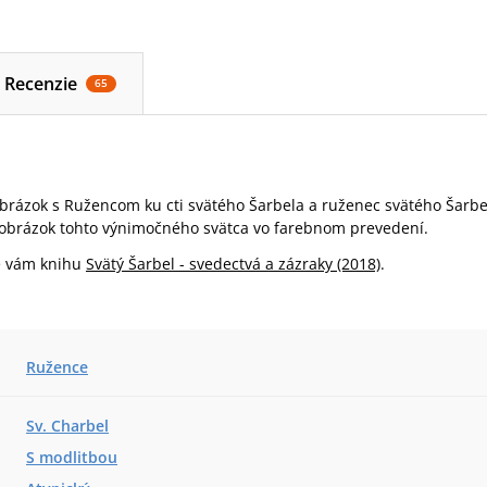
Recenzie
65
brázok s Ružencom ku cti svätého Šarbela a ruženec svätého Šarb
 obrázok tohto výnimočného svätca vo farebnom prevedení.
 vám knihu
Svätý Šarbel - svedectvá a zázraky (2018)
.
Ružence
Sv. Charbel
S modlitbou