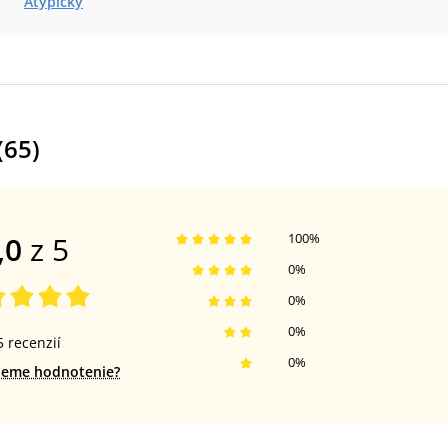
Atypický
(
65
)
,0
z 5
100
%
0
%
0
%
0
%
5
recenzií
0
%
jeme hodnotenie?