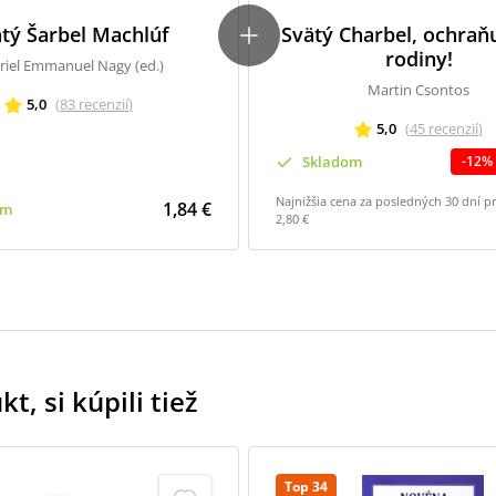
tý Šarbel Machlúf
Svätý Charbel, ochraň
rodiny!
riel Emmanuel Nagy (ed.)
Martin Csontos
5,0
(
83
recenzií
)
5,0
(
45
recenzií
)
Skladom
-
12
%
Najnižšia cena za posledných 30 dní p
1,84 €
om
2,80 €
t, si kúpili tiež
Top 34