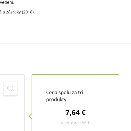
vedení.
á a zázraky (2018)
.
Cena spolu za tri
produkty:
7,64 €
ušetríte:
0,56 €