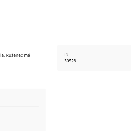
ID
ela. Ruženec má
30528