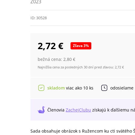
Z023
ID:
30528
2,72 €
Zľava
3
%
bežná cena:
2,80 €
Najnižšia cena za posledných 30 dní pred zľavou:
2,72 €
skladom
viac ako 10 ks
odosielame
Členovia
ZachejClubu
získajú
k ďalšiemu n
Sada obsahuje obrázok s Ružencom ku cti svätého 