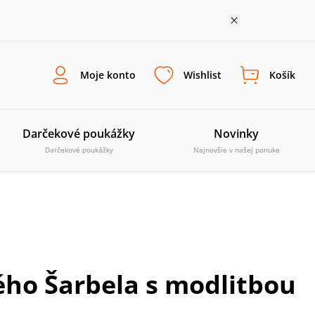
Moje konto
Wishlist
Košík
Darčekové poukážky
Novinky
Darčekové poukážky
Najnovšie v našej ponuke
ého Šarbela s modlitbou