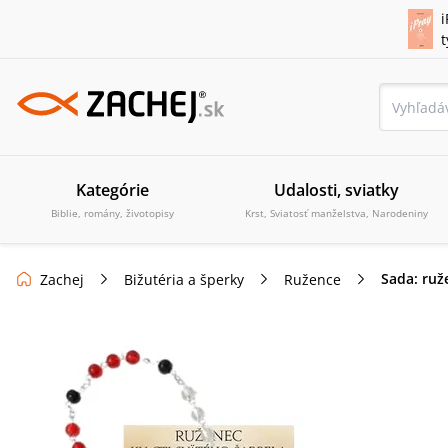
i
Kategórie
Udalosti, sviatky
Biblie, romány, životopisy
Krst, Sviatosť manželstva, Narodeniny
Sada: ruž
Zachej
Bižutéria a šperky
Ružence