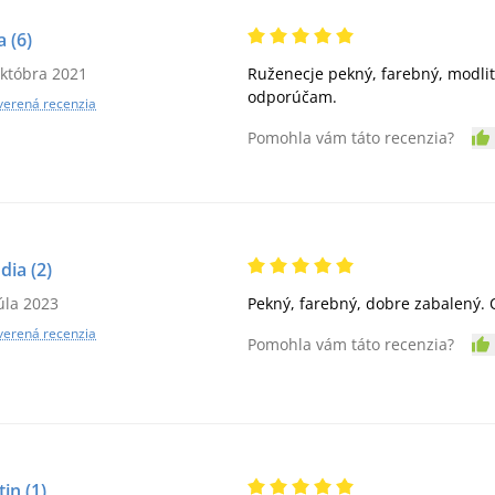
a
(6)
októbra 2021
Ruženecje pekný, farebný, modlit
odporúčam.
verená recenzia
Pomohla vám táto recenzia?
dia
(2)
júla 2023
Pekný, farebný, dobre zabalený. 
verená recenzia
Pomohla vám táto recenzia?
tin
(1)