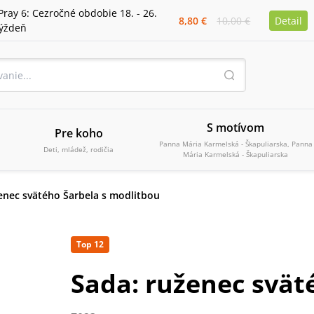
Pray 6: Cezročné obdobie 18. - 26.
8,80 €
10,00 €
Detail
týždeň
S motívom
Pre koho
Panna Mária Karmelská - Škapuliarska, Panna
Deti, mládež, rodičia
Mária Karmelská - Škapuliarska
enec svätého Šarbela s modlitbou
Top 12
Sada: ruženec svät