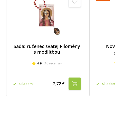
Sada: ruženec svätej Filomény
Nov
s modlitbou
4,9
(
16
recenzií
)
2,72 €
Skladom
Sklado