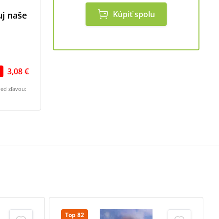
Kúpiť spolu
uj naše
3,08 €
red zľavou:
Top 82