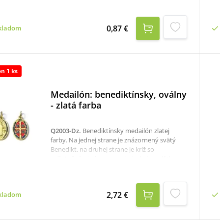
0,87 €
kladom
en 1 ks
Medailón: benediktínsky, oválny
- zlatá farba
Q2003-Dz
.
Benediktínsky medailón zlatej
farby. Na jednej strane je znázornený svätý
Benedikt, na druhej strane je kríž so
začiatočnými písmenami latinskej modlitby.
Písmená označujúce slová ďalšej modlitby sa
nachádzajú po obvode medaily.Rozmer: 2,4 x
1,5 cm.
2,72 €
kladom