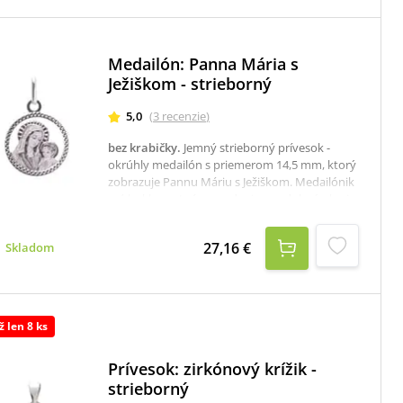
Medailón: Panna Mária s
Ježiškom - strieborný
5,0
(
3
recenzie
)
bez krabičky
.
Jemný strieborný prívesok -
okrúhly medailón s priemerom 14,5 mm, ktorý
zobrazuje Pannu Máriu s Ježiškom. Medailónik
má lesklo-matné prevedenie a ozdobný okraj.
Odporúčame ako darček pre ženu.K dispozícii
je aj krabička, ktorú je potrebné v prípade
27,16 €
Skladom
záujmu samostane objednať tu: krabička na
strieborné šperky
ž len 8 ks
Prívesok: zirkónový krížik -
strieborný