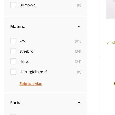
Birmovka
(
8
)
Materiál
kov
(
85
)
S
striebro
(
34
)
drevo
(
24
)
chirurgická oceľ
(
8
)
Zobraziť viac
Farba