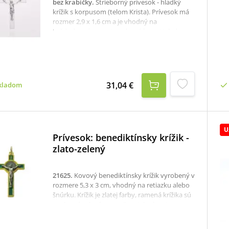
bez krabičky
.
Strieborný prívesok - hladký
krížik s korpusom (telom Krista). Prívesok má
rozmer 2,9 x 1,6 cm a je vhodný na
každodenné nosenie, odporúčame tiež ako
darček k narodeninám či k prvému svätému
prijímaniu. rýdzosť: 925/1000rozmer: 2,9 x 1,6
cmPrívesok je bez retiazky. K dispozícii je aj
krabička, ktorú je potrebné v prípade záujmu
samostane objednať tu:krabička na strieborné
31,04 €
kladom
šperky
U
Prívesok: benediktínsky krížik -
zlato-zelený
21625
.
Kovový benediktínsky krížik vyrobený v
rozmere 5,3 x 3 cm, vhodný na retiazku alebo
šnúrku. Krížik je zlatej farby, ramená krížika sú
vyplnené zeleným emailom (glazúrou).