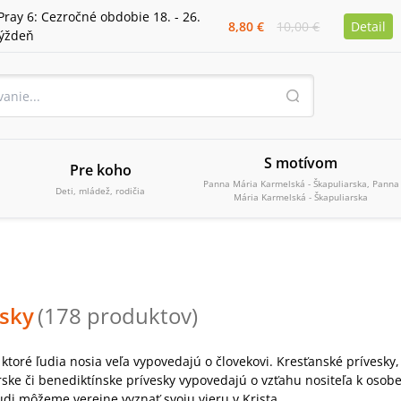
Pray 6: Cezročné obdobie 18. - 26.
8,80 €
10,00 €
Detail
týždeň
S motívom
Pre koho
Panna Mária Karmelská - Škapuliarska, Panna
Deti, mládež, rodičia
Mária Karmelská - Škapuliarska
esky
(
178
produktov
)
 ktoré ľudia nosia veľa vypovedajú o človekovi. Kresťanské prívesky,
rske či benediktínske prívesky vypovedajú o vzťahu nositeľa k os
udi môžeme verejne vyznať svoju vieru v Krista.