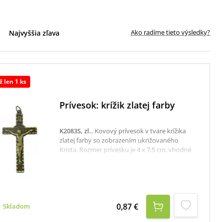
Ako radíme tieto výsledky?
Najvyššia zľava
ž len 1 ks
Prívesok: krížik zlatej farby
K2083S, zl.
.
Kovový prívesok v tvare krížika
zlatej farby so zobrazením ukrižovaného
Krista. Rozmer prívesku je 4 x 7,5 cm, vhodné
na retiazku.
0,87 €
Skladom