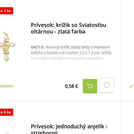
en 1 ks
Prívesok: krížik so Sviatosťou
oltárnou - zlatá farba
G421-D
.
Kovový krížik zlatej farby s motívom
kalicha a hostie má rozmer 2,3 x 1,3 cm. Môže
byť malým darčekom k prvému svätému
prijímaniu. Vhodný na šnúrku či retiazku.
0,58 €
kladom
en 6 ks
Prívesok: jednoduchý anjelik -
strieborný