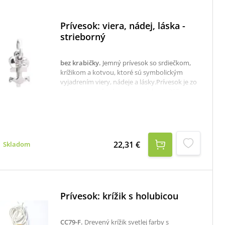
Prívesok: viera, nádej, láska -
strieborný
bez krabičky
.
Jemný prívesok so srdiečkom,
krížikom a kotvou, ktoré sú symbolickým
vyjadrením viery, nádeje a lásky.Prívesok je zo
striebra, označený puncom rýdzosti 925.
Hmotnosť: 0,97 gK dispozícii je aj krabička,
ktorú je potrebné v prípade záujmu
samostane objednať tu: krabička na strieborné
šperky
22,31 €
Skladom
Prívesok: krížik s holubicou
CC79-F
.
Drevený krížik svetlej farby s