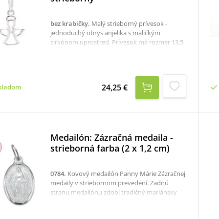
bez krabičky
.
Malý strieborný prívesok -
jednoduchý obrys anjelika s maličkým
zirkónom uprostred. Prívesok má rozmer 13,5
x 10 mm a odporúčame ho ako darček pre
deti.K dispozícii je aj krabička, ktorú je
potrebné v prípade záujmu samostane
objednať tu: krabička na strieborné šperky
24,25 €
kladom
Medailón: Zázračná medaila -
strieborná farba (2 x 1,2 cm)
0784
.
Kovový medailón Panny Márie Zázračnej
medaily v striebornom prevedení. Zadnú
stranu medailónu zdobí tradičný mariánsky
symbol – písmeno M prepojené s krížom,
doplnené o dvanásť hviezd a dve srdcia v