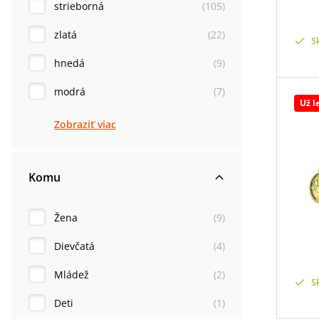
strieborná
(
105
)
zlatá
(
22
)
S
hnedá
(
9
)
modrá
(
7
)
Už l
Zobraziť viac
Komu
Žena
(
9
)
Dievčatá
(
4
)
Mládež
(
2
)
S
Deti
(
1
)