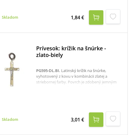
1,84 €
Skladom
Prívesok: krížik na šnúrke -
zlato-biely
PG595-DL.BI
.
Latinský krížik na šnúrke,
vyhotovený z kovu v kombinácii zlatej a
striebornej farby. Povrch je zdobený jemným
rytým vzorom – diagonálnymi líniami, ktoré
vytvárajú dekoratívny efekt.V strede prívesku
je korpus s ukrižovaným Kristom spracovaný v
striebornej farbe, čo kontrastuje so zlatým
podkladom.Rozmer krížika: 4 x 2 cm.
3,01 €
Skladom