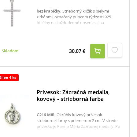
bez krabičky
.
Strieborný krížik s bielymi
zirkónmi, označený puncom rýdzosti 925.
Ideálny na každodenné nosenie aj na
slávnostné príležitosti. rýdzosť:
925/1000rozmer: 2,3 x 1,4 cmK dispozícii je aj
krabička, ktorú je potrebné v prípade záujmu
samostane objednať tu: krabička na strieborné
30,07 €
Skladom
šperky
ž len 4 ks
Prívesok: Zázračná medaila,
kovový - strieborná farba
G216-MIR
.
Okrúhly kovový prívesok
striebornej farby s priemerom 2 cm. V strede
prívesku je Panna Mária Zázračnej medaily. Po
obvode sa vinie nápis v anglickom jazyku.