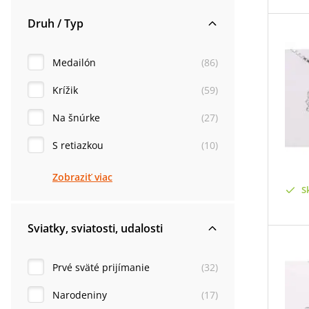
Druh / Typ
Medailón
(
86
)
Krížik
(
59
)
Na šnúrke
(
27
)
S retiazkou
(
10
)
Zobraziť viac
S
Sviatky, sviatosti, udalosti
Prvé sväté prijímanie
(
32
)
Narodeniny
(
17
)