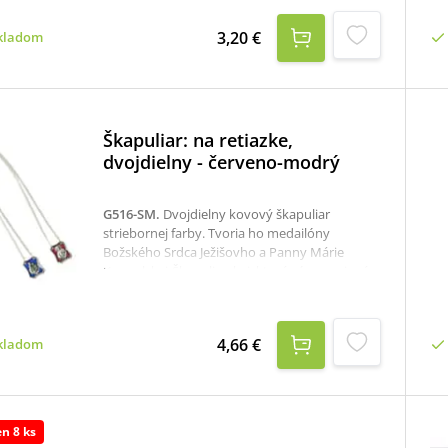
spodnej časti. Medailón bol vyrobený v
pútnickom meste Lurdy a je vhodný na
3,20 €
kladom
každodenné nosenie aj ako darček pre
blízkych. Rozmer: 2 × 1,2 cm.
Škapuliar: na retiazke,
dvojdielny - červeno-modrý
G516-SM
.
Dvojdielny kovový škapuliar
striebornej farby. Tvoria ho medailóny
Božského Srdca Ježišovho a Panny Márie
Karmelskej-Škapuliarskej, ktoré sú prepojené
retiazkou. Medailón Božského Srdca je
ozdobený emailom červenej farby, medailón
Panny Márie je ozdobený modrou farbou.
4,66 €
kladom
Škapuliar nemá zapínanie - prevlieka sa cez
hlavu.Rozmer každého medailónu je 1,8 x 2,3
cm.Dĺžka retiazky na jednej strane je cca 31,5
cm.
en 8 ks