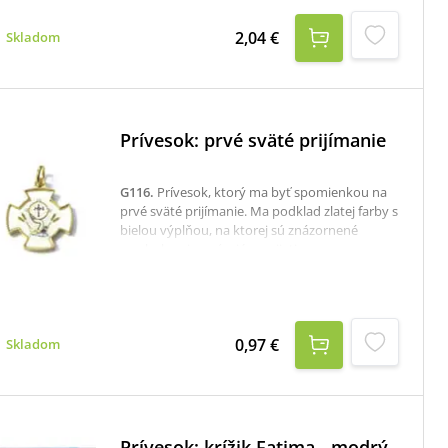
jednoduchému a nadčasovému dizajnu je
vhodný na každodenné nosenie aj ako
2,04 €
Skladom
symbolický darček pre blízkeho.Prívesok má
rozmer 7,5 × 5,2 cm a je zavesený na šnúrke,
takže je pripravený na okamžité nosenie.Každý
kus je originál, preto sa kresba dreva môže
jemne líšiť.
Prívesok: prvé sväté prijímanie
G116
.
Prívesok, ktorý ma byť spomienkou na
prvé sväté prijímanie. Ma podklad zlatej farby s
bielou výplňou, na ktorej sú znázornené
symboly pripomínajúce prijatie
eucharistie.Rozmer príveska je 2,9 x 2,9 cm.
0,97 €
Skladom
Prívesok: krížik Fatima - modrý