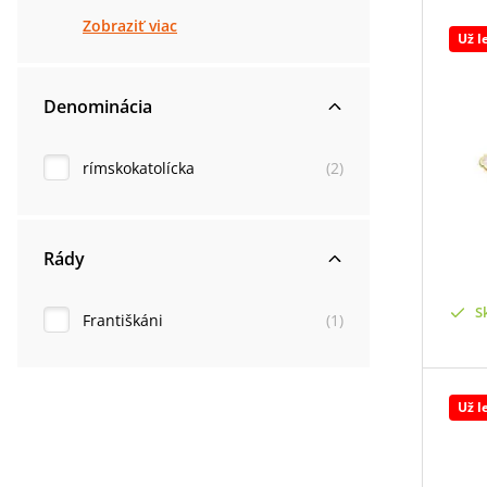
Zobraziť viac
Už l
Denominácia
rímskokatolícka
(
2
)
Rády
S
Františkáni
(
1
)
Už l