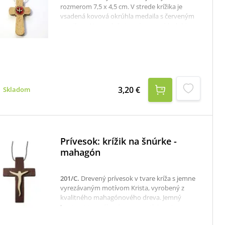
rozmerom 7,5 x 4,5 cm. V strede krížika je
vsadená kovová okrúhla medaila s červeným
emailom. Na medaile je znázornená holubica,
preto je krížik vhodný ako darček k birmvovke.
3,20 €
Skladom
Prívesok: krížik na šnúrke -
mahagón
201/C
.
Drevený prívesok v tvare kríža s jemne
vyrezávaným motívom Krista, vyrobený z
kvalitného mahagónového dreva. Jemný
kontrast tmavého dreva a svetlej postavy
dodáva prívesku originálny vzhľad.Vďaka