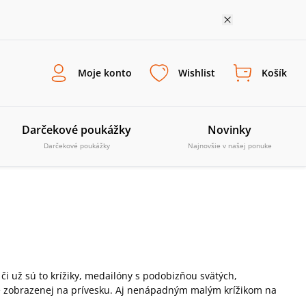
Moje konto
Wishlist
Košík
Darčekové poukážky
Novinky
Darčekové poukážky
Najnovšie v našej ponuke
 či už sú to krížiky, medailóny s podobizňou svätých,
obe zobrazenej na prívesku. Aj nenápadným malým krížikom na