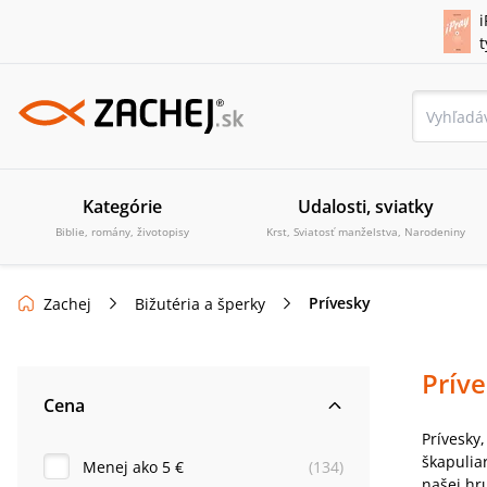
i
Kategórie
Udalosti, sviatky
Biblie, romány, životopisy
Krst, Sviatosť manželstva, Narodeniny
Prívesky
Zachej
Bižutéria a šperky
Prív
Cena
Prívesky,
škapulia
Menej ako 5 €
(
134
)
našej hr