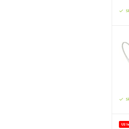
S
S
Už l