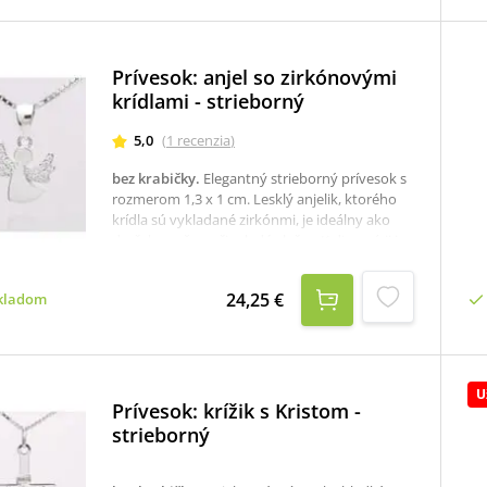
sviatostiach, púťach alebo pre osobnú
duchovnú podporu.
Prívesok: anjel so zirkónovými
krídlami - strieborný
5,0
(
1
recenzia
)
bez krabičky
.
Elegantný strieborný prívesok s
rozmerom 1,3 x 1 cm. Lesklý anjelik, ktorého
krídla sú vykladané zirkónmi, je ideálny ako
darček pre ženu či mladú slečnu.K dispozícii je
aj krabička, ktorú je potrebné v prípade
záujmu samostane objednať tu: krabička na
24,25 €
kladom
strieborné šperky
U
Prívesok: krížik s Kristom -
strieborný