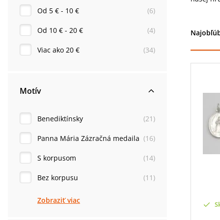
Od 5 € - 10 €
(
6
)
Od 10 € - 20 €
(
4
)
Najobľúb
Viac ako 20 €
(
34
)
Motív
Benediktínsky
(
21
)
Panna Mária Zázračná medaila
(
16
)
S korpusom
(
14
)
Bez korpusu
(
11
)
Zobraziť viac
S