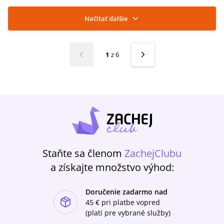
Načítať ďalšie
1
z
6
Staňte sa členom
ZachejClubu
a získajte množstvo výhod:
Doručenie zadarmo nad
ishlist-u
45 €
pri platbe vopred
(platí pre vybrané služby)