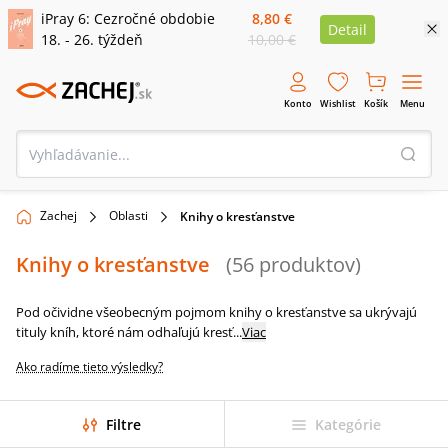
iPray 6: Cezročné obdobie
8,80 €
Detail
18. - 26. týždeň
10,00 €
Konto
Wishlist
Košík
Menu
Zachej
Oblasti
Knihy o kresťanstve
Knihy o kresťanstve
(
56
produktov
)
Pod očividne všeobecným pojmom knihy o kresťanstve sa ukrývajú
tituly kníh, ktoré nám odhaľujú kresť
...
Viac
Ako radíme tieto výsledky?
Filtre
Kategórie