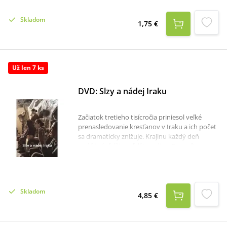
Cirkvi. Vo svojej publikácii Pestrosť života vo
farnosti sa zameriava na dôležitosť farnosti v
Skladom
živote Cirkvi. Predstavuje jej organizačnú
1,75 €
štruktúru a pri opise vychádza z vlastných
skúseností, ale aj zo skúseností iných kňazov.
Už len 7 ks
DVD: Slzy a nádej Iraku
Začiatok tretieho tisícročia priniesol veľké
prenasledovanie kresťanov v Iraku a ich počet
sa dramaticky znižuje. Krajinu každý deň
opúšťajú ďalšie a ďalšie rodiny. Bezpečie a
nový domov hľadajú aj na Slovensku. Miestny
arcibiskup Jusif Mirkis hovorí: "boli pred
niekoľkými rokmi na Slovensku ako kresťania
prenasledovaní, teraz sme na rade my. O to
Skladom
lepšie môžete pochopiť, čo to znamená byť
4,85 €
prenasledovaní ako veriaci, ako kresťania."