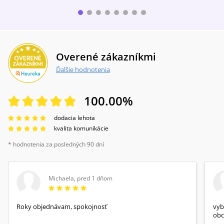
Overené zákazníkmi
Ďalšie hodnotenia
100.00
%
dodacia lehota
kvalita komunikácie
* hodnotenia za posledných 90 dní
Michaela
,
pred 1 dňom
Roky objednávam, spokojnosť
vyb
obc