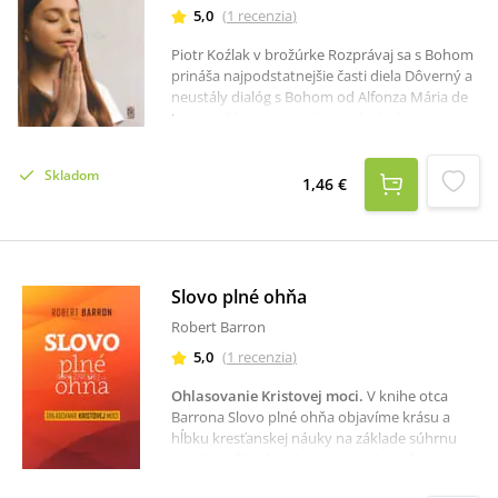
5,0
(
1
recenzia
)
Piotr Koźlak v brožúrke Rozprávaj sa s Bohom
prináša najpodstatnejšie časti diela Dôverný a
neustály dialóg s Bohom od Alfonza Mária de
Liguori. Sú spracované tak, aby boli
zrozumiteľné pre dnešného čitateľa. Mali by
priniesť lepšie pochopenie podstaty modlitby,
Skladom
ba dokonca čitateľ by si ju mal zamilovať a
1,46 €
praktizovať v každodennom živote.
Slovo plné ohňa
Robert Barron
5,0
(
1
recenzia
)
Ohlasovanie Kristovej moci
.
V knihe otca
Barrona Slovo plné ohňa objavíme krásu a
hĺbku kresťanskej náuky na základe súhrnu
jeho homílií, v ktorých nám sprístupňuje aj
ťažšie témy z náuky Cirkvi. Hoci čerpá z