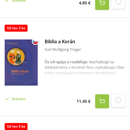
Skladom
sa odrážajú na súčasnom myslení mnohých a
4,85 €
podmieňujú spoločenské dianie v našom
národe a štáte.Naším zámerom je priblížiť sa k
historickej pravde. Lebo len pravda naozaj
oslobodzuje.
Už len 3 ks
Biblia a Korán
Karl-Wolfgang Tröger
Čo ich spája a rozdeľuje
.
Nachádzajú sa
biblické témy v Koráne? Áno, nachádzajú: Obe
knihy rozprávajú o Adamovi, Abrahámovi,
Mojžišovi, Jánovi, Márii či Ježišovi.Všeobecne
zrozumiteľným jazykom a vychádzajúc zo
svojich odborných znalostí, Karl-Wolfgang
Trôger dôkladne analyzuje knihy, ktoré pre
Skladom
kresťanstvo a islam predstavujú "Sväté
11,45 €
písmo". Oboznamuje so vznikom islamu a
odkrýva židovské a kresťanské tradície v
Koráne. Popritom autor poukazuje na znaky,
ktoré spájajú, ale aj odlišujú Bibliu a Korán a
Už len 5 ks
nabáda k otvorenému dialógu medzi oboma