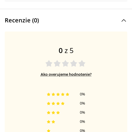
Recenzie (
0
)
0
z 5
Ako overujeme hodnotenie?
0
%
0
%
0
%
0
%
0
%