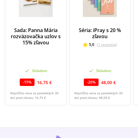
Sada: Panna Mária
Séria: iPray s 20 %
rozväzovačka uzlov s
zľavou
15% zľavou
5,0
(
1
recenzia
)
Skladom
Skladom
16,75 €
48,00 €
-
15
%
-
20
%
Najnižšia cena za posledných 30
Najnižšia cena za posledných 30
dní pred zľavou:
16,75 €
dní pred zľavou:
48,00 €