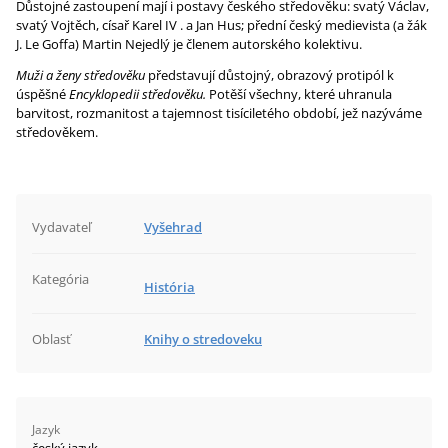
Důstojné zastoupení mají i postavy českého středověku: svatý Václav,
svatý Vojtěch, císař Karel IV . a Jan Hus; přední český medievista (a žák
J. Le Goffa) Martin Nejedlý je členem autorského kolektivu.
Muži a ženy středověku
představují důstojný, obrazový protipól k
úspěšné
Encyklopedii středověku.
Potěší všechny, které uhranula
barvitost, rozmanitost a tajemnost tisíciletého období, jež nazýváme
středověkem.
Vydavateľ
Vyšehrad
Kategória
História
Oblasť
Knihy o stredoveku
Jazyk