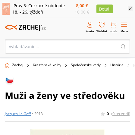
iPray 6: Cezročné obdobie
8,00 €
Detail
18. - 26. týždeň
10,00 €
Konto
Wishlist
Košík
Menu
Zachej
Kresťanské knihy
Spoločenské vedy
História
Muži a ženy ve středověku
0
(
0
recenzií
)
Jacques Le Goff
•
2013