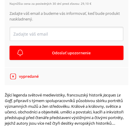
Najnižšia cena za posledných 30 dní pred zľavou:
29,10 €
Zadajte váš email a budeme vás informovať, keď bude produkt
naskladnený.
Odoslať upozornenie
vypredané
Žijící legenda světové medievistiky, francouzský historik
Jacques Le
Goff,
připravil s týmem spolupracovníků působivou sbírku portrétů
významných mužů a žen středověku. Králové a královny, světice a
učenci, obchodníci a objevitelé, umělci a povstalci, kacíři a inkvizitoři
předstupují před čtenáře představeni výstižnými a čtivými portréty,
jejichž autory jsou více než čtyři desítky evropských historiků....