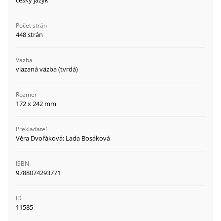
český jazyk
Počet strán
448 strán
Väzba
viazaná väzba (tvrdá)
Rozmer
172 x 242 mm
Prekladateľ
Věra Dvořáková; Lada Bosáková
ISBN
9788074293771
ID
11585