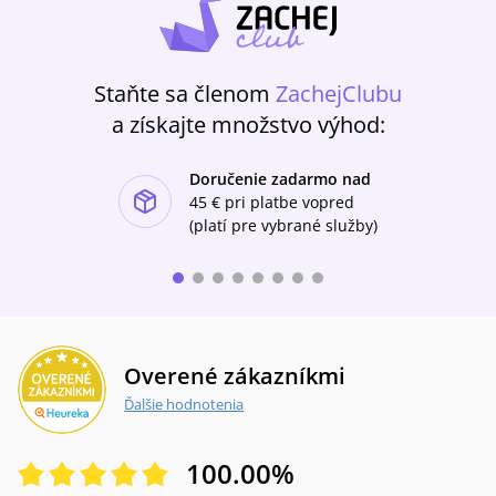
Staňte sa členom
ZachejClubu
a získajte množstvo výhod:
Doručenie zadarmo nad
ishlist-u
45 €
pri platbe vopred
(platí pre vybrané služby)
Overené zákazníkmi
Ďalšie hodnotenia
100.00
%