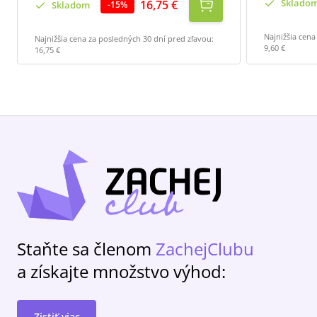
Sklado
16,75 €
Skladom
-
15
%
Najnižšia cena
Najnižšia cena za posledných 30 dní pred zľavou:
9,60 €
16,75 €
Staňte sa členom
ZachejClubu
a získajte množstvo výhod:
Zistiť viac