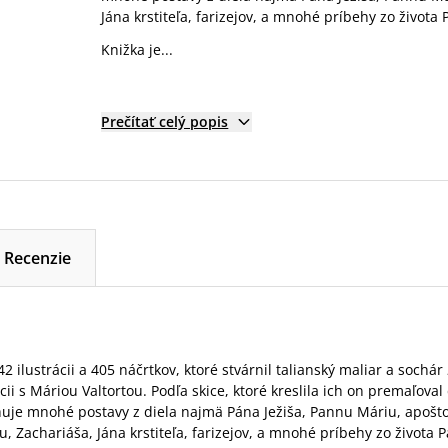
Jána krstiteľa, farizejov, a mnohé príbehy zo života 
Knižka je...
Prečítať celý popis
Recenzie
 ilustrácii a 405 náčrtkov, ktoré stvárnil talianský maliar a sochár
cii s Máriou Valtortou. Podľa skice, ktoré kreslila ich on premaľova
uje mnohé postavy z diela najmä Pána Ježiša, Pannu Máriu, apoštol
u, Zachariáša, Jána krstiteľa, farizejov, a mnohé príbehy zo života 