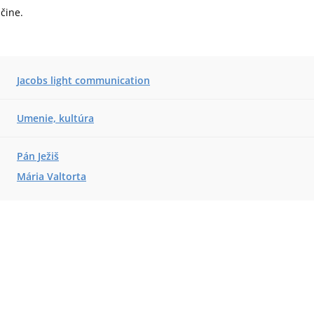
nčine.
Jacobs light communication
Umenie, kultúra
Pán Ježiš
Mária Valtorta