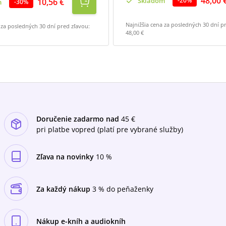
48,00 
Skladom
-
20
%
10,56 €
m
-
30
%
Najnižšia cena za posledných 30 dní p
 za posledných 30 dní pred zľavou:
48,00 €
Doručenie zadarmo nad
45 €
pri platbe vopred (platí pre vybrané služby)
Zľava na novinky
10 %
Za každý nákup
3 % do peňaženky
Nákup e-kníh a audiokníh