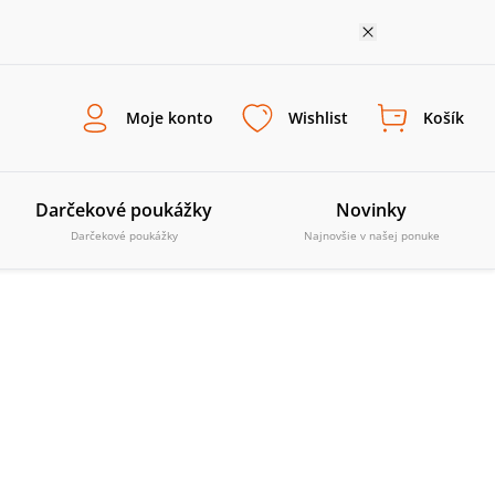
Moje konto
Wishlist
Košík
Darčekové poukážky
Novinky
Darčekové poukážky
Najnovšie v našej ponuke