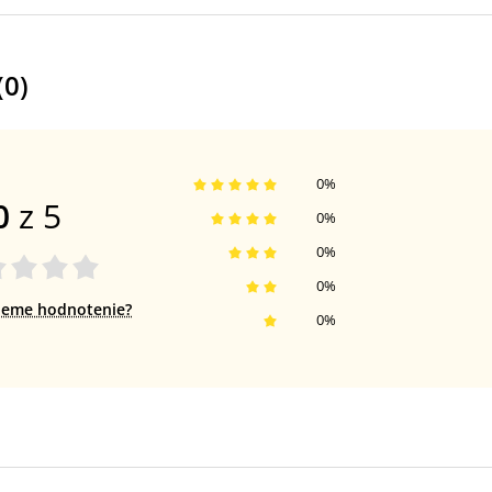
(
0
)
0
%
0
z 5
0
%
0
%
0
%
jeme hodnotenie?
0
%