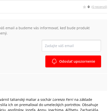
0
(
0
recenzií
)
váš email a budeme vás informovať, keď bude produkt
nený.
Odoslať upozornenie
tvárnil talianský maliar a sochár
Lorenzo Ferri
na základe
kreslila ich on premaľoval do umeleckých portrétov. Obsahuje
iu, apoštolov, Jozefa, Annu, Joachima, Alžbetu, Zachariáša,