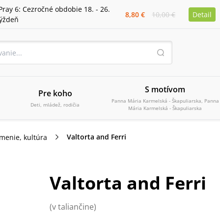
Pray 6: Cezročné obdobie 18. - 26.
8,80 €
10,00 €
Detail
týždeň
S motívom
Pre koho
Panna Mária Karmelská - Škapuliarska, Panna
Deti, mládež, rodičia
Mária Karmelská - Škapuliarska
Valtorta and Ferri
menie, kultúra
Valtorta and Ferri
(v taliančine)