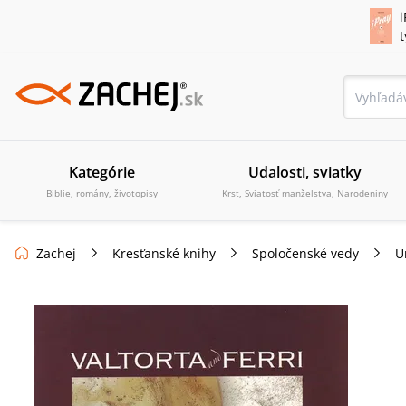
i
Kategórie
Udalosti, sviatky
Biblie, romány, životopisy
Krst, Sviatosť manželstva, Narodeniny
Zachej
Kresťanské knihy
Spoločenské vedy
U