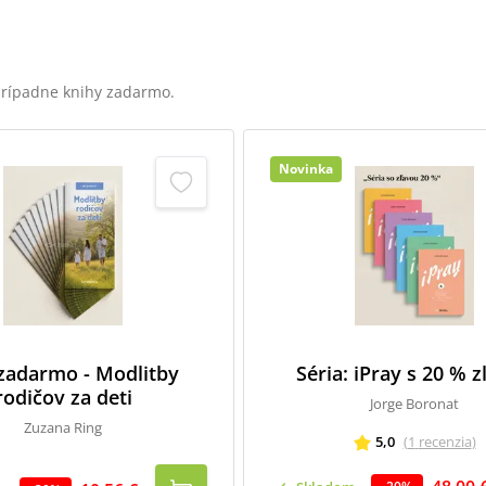
 prípadne knihy zadarmo.
Novinka
 zadarmo - Modlitby
Séria: iPray s 20 % 
rodičov za deti
Jorge Boronat
Zuzana Ring
5,0
(
1
recenzia
)