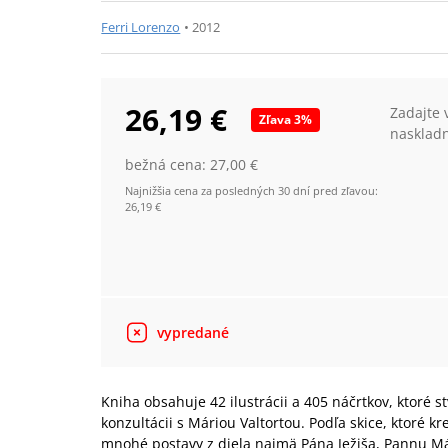
Ferri Lorenzo
•
2012
26,19 €
Zadajte 
Zľava
3
%
nasklad
bežná cena:
27,00 €
Najnižšia cena za posledných 30 dní pred zľavou:
26,19 €
vypredané
Kniha obsahuje 42 ilustrácii a 405 náčrtkov, ktoré s
konzultácii s Máriou Valtortou. Podľa skice, ktoré 
mnohé postavy z diela najmä Pána Ježiša, Pannu Már