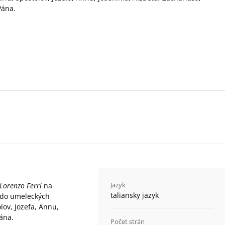
Pána.
Jazyk
Lorenzo Ferri
na
taliansky jazyk
l do umeleckých
ov, Jozefa, Annu,
Pána.
Počet strán