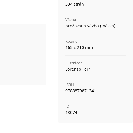
334 strán
Väzba
brožovaná väzba (mäkká)
Rozmer
165 x 210 mm
Ilustrátor
Lorenzo Ferri
ISBN
9788879871341
ID
13074