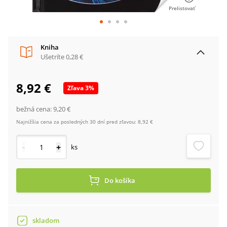
Prelistovať
Kniha
Ušetríte
0,28 €
8,92 €
Zľava
3
%
bežná cena:
9,20 €
Najnižšia cena za posledných 30 dní pred zľavou:
8,92 €
-
+
ks
Do košíka
skladom