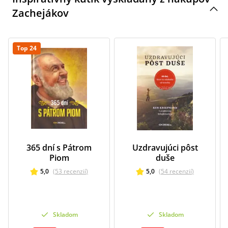
Zachejákov
Top 24
365 dní s Pátrom
Uzdravujúci pôst
Piom
duše
5,0
(
53
recenzií
)
5,0
(
54
recenzií
)
Skladom
Skladom