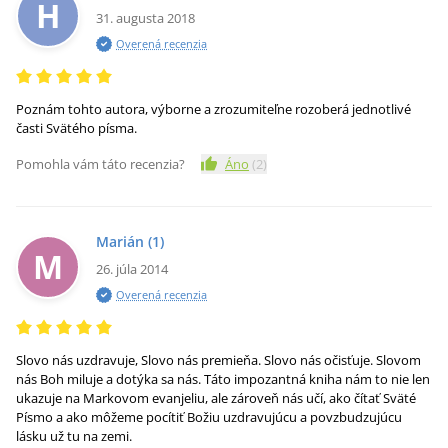
H
31. augusta 2018
Overená recenzia
Poznám tohto autora, výborne a zrozumiteľne rozoberá jednotlivé
časti Svätého písma.
Pomohla vám táto recenzia?
Áno
(
2
)
Marián
(1)
M
26. júla 2014
Overená recenzia
Slovo nás uzdravuje, Slovo nás premieňa. Slovo nás očisťuje. Slovom
nás Boh miluje a dotýka sa nás. Táto impozantná kniha nám to nie len
ukazuje na Markovom evanjeliu, ale zároveň nás učí, ako čítať Sväté
Písmo a ako môžeme pocítiť Božiu uzdravujúcu a povzbudzujúcu
lásku už tu na zemi.