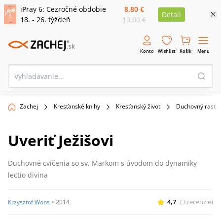
iPray 6: Cezročné obdobie
8,80 €
Detail
18. - 26. týždeň
10,00 €
Konto
Wishlist
Košík
Menu
Zachej
Kresťanské knihy
Kresťanský život
Duchovný rast
Uveriť Ježišovi
Duchovné cvičenia so sv. Markom s úvodom do dynamiky
lectio divina
4,7
(
3
recenzie
)
Krzysztof Wons
•
2014