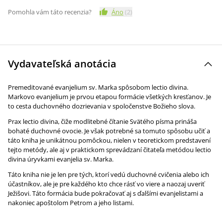
Pomohla vám táto recenzia?
Áno
(
2
)
Vydavateľská anotácia
Premeditované evanjelium sv. Marka spôsobom lectio divina.
Markovo evanjelium je prvou etapou formácie všetkých kresťanov. Je
to cesta duchovného dozrievania v spoločenstve Božieho slova.
Prax lectio divina, čiže modlitebné čítanie Svätého písma prináša
bohaté duchovné ovocie. Je však potrebné sa tomuto spôsobu učiť a
táto kniha je unikátnou pomôckou, nielen v teoretickom predstavení
tejto metódy, ale aj v praktickom sprevádzaní čitateľa metódou lectio
divina úryvkami evanjelia sv. Marka.
Táto kniha nie je len pre tých, ktorí vedú duchovné cvičenia alebo ich
účastníkov, ale je pre každého kto chce rásť vo viere a naozaj uveriť
Ježišovi. Táto formácia bude pokračovať aj s ďalšími evanjelistami a
nakoniec apoštolom Petrom a jeho listami.