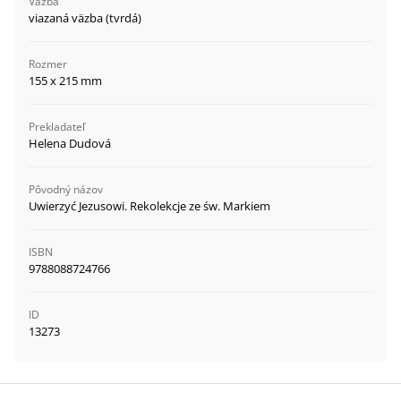
Väzba
viazaná väzba (tvrdá)
Rozmer
155 x 215 mm
Prekladateľ
Helena Dudová
Pôvodný názov
Uwierzyć Jezusowi. Rekolekcje ze św. Markiem
ISBN
9788088724766
ID
13273