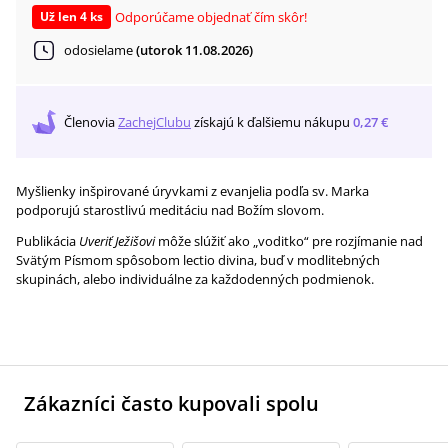
Odporúčame objednať čím skôr!
Už len 4 ks
odosielame
(utorok 11.08.2026)
Členovia
ZachejClubu
získajú
k ďalšiemu nákupu
0,27 €
Myšlienky inšpirované úryvkami z evanjelia podľa sv. Marka
podporujú starostlivú meditáciu nad Božím slovom.
Publikácia
Uveriť Ježišovi
môže slúžiť ako „voditko“ pre rozjímanie nad
Svätým Písmom spôsobom lectio divina, buď v modlitebných
skupinách, alebo individuálne za každodenných podmienok.
Zákazníci často kupovali spolu