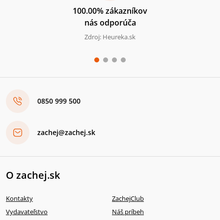
100.00% zákazníkov
nás odporúča
Zdroj: Heureka.sk
0850 999 500
zachej@zachej.sk
O zachej.sk
Kontakty
ZachejClub
Vydavateľstvo
Náš príbeh