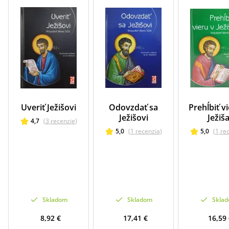
Uveriť Ježišovi
Odovzdať sa
Prehĺbiť v
Ježišovi
Ježiš
4,7
(
3
recenzie
)
5,0
(
1
recenzia
)
5,0
(
1
re
Skladom
Skladom
Skla
8,92 €
17,41 €
16,59