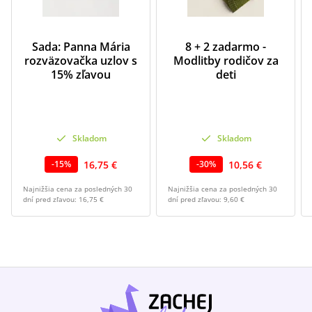
Sada: Panna Mária
8 + 2 zadarmo -
rozväzovačka uzlov s
Modlitby rodičov za
15% zľavou
deti
Skladom
Skladom
16,75 €
10,56 €
-
15
%
-
30
%
Najnižšia cena za posledných 30
Najnižšia cena za posledných 30
dní pred zľavou:
16,75 €
dní pred zľavou:
9,60 €