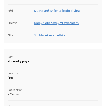
Séria
Duchovné cvičenia lectio divina
Oblasť
Knihy s duchovnými cvičeniami
Filter
Sv. Marek evanjelista
Jazyk
slovenský jazyk
Imprimatur
áno
Počet strán
275 strán