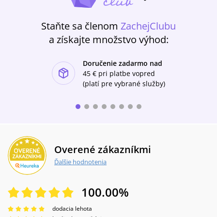
Staňte sa členom
ZachejClubu
a získajte množstvo výhod:
Doručenie zadarmo nad
ishlist-u
45 €
pri platbe vopred
(platí pre vybrané služby)
Overené zákazníkmi
Ďalšie hodnotenia
100.00
%
dodacia lehota