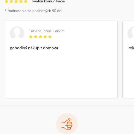
kvalita komunikácie
* hodnotenia za posledných 90 dní
Tatiana
,
pred 1 dňom
pohodlný nákup z domova
Rok