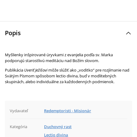
Popis
Myšlienky inšpirované úryvkami z evanjelia podľa sv. Marka
podporujú starostlivú meditáciu nad Božím slovom.
Publikácia
Uveriť Ježišovi
môže slúžiť ako „voditko“ pre rozjímanie nad
Svätým Písmom spôsobom lectio divina, buď v modlitebných
skupinách, alebo individuálne za každodenných podmienok.
Vydavateľ
Redemptoristi - Misionár
Kategória
Duchovný rast
Lectio divina