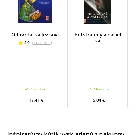
Odovzdať sa Ježišovi
Bol stratený a našiel
sa
5,0
(
1
recenzia
)
Skladom
Skladom
17,41 €
5,04 €
Inšpiratívny kútik vyskladaný z nákupov