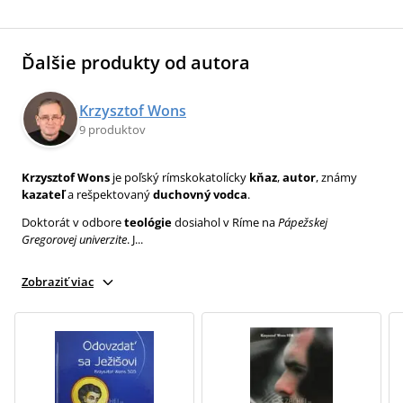
Ďalšie produkty od autora
Krzysztof Wons
9 produktov
Krzysztof Wons
je poľský rímskokatolícky
kňaz
,
autor
, známy
kazateľ
a rešpektovaný
duchovný vodca
.
Doktorát v odbore
teológie
dosiahol v Ríme na
Pápežskej
Gregorovej univerzite
. J...
Zobraziť viac