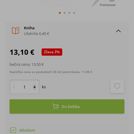
Prelistovať
Kniha
Ušetríte
0,40 €
13,10 €
Zľava
3
%
bežná cena:
13,50 €
Najnižšia cena za posledných 30 dní pred zľavou:
11,88 €
-
+
ks
Do košíka
skladom