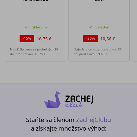
Skladom
Skladom
16,75 €
10,56 €
-
15
%
-
30
%
Najnižšia cena za posledných 30
Najnižšia cena za posledných 30
dní pred zľavou:
16,75 €
dní pred zľavou:
9,60 €
Staňte sa členom
ZachejClubu
a získajte množstvo výhod: