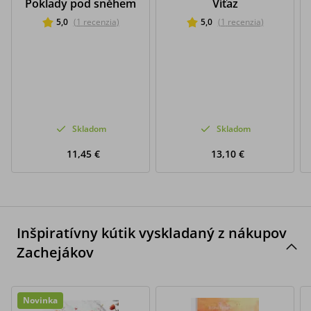
Poklady pod sněhem
Víťaz
5,0
(
1
recenzia
)
5,0
(
1
recenzia
)
Skladom
Skladom
11,45 €
13,10 €
Inšpiratívny kútik vyskladaný z nákupov
Zachejákov
Novinka