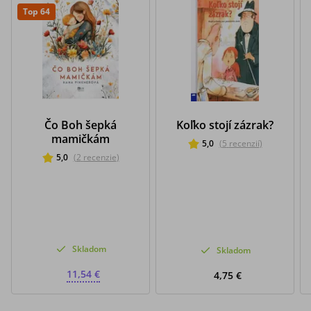
Top 64
Čo Boh šepká
Koľko stojí zázrak?
mamičkám
5,0
(
5
recenzií
)
5,0
(
2
recenzie
)
Skladom
Skladom
11,54 €
4,75 €