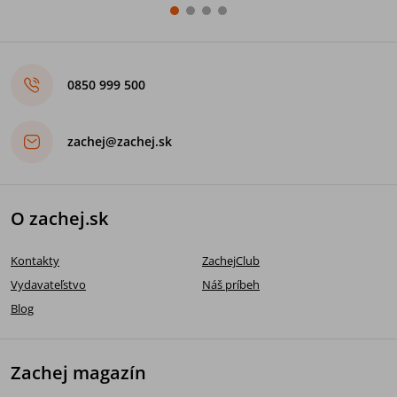
0850 999 500
zachej@zachej.sk
O zachej.sk
Kontakty
ZachejClub
Vydavateľstvo
Náš príbeh
Blog
Zachej magazín