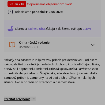
Odporúčame objednať čím skôr!
Už len 7 ks
odosielame
pondelok (10.08.2026)
Členovia
ZachejClubu
získajú
k ďalšiemu nákupu
0,39 €
Kniha - české vydanie
Ušetríte
0,35 €
Poklady pod snehom
je inšpiratívny príbeh pre deti vo veku od osem
rokov, ale tiež pre všetkých mladých duchom, ktorí radi čítajú o láske,
nenávisti i odpustení a zmierení. Britská spisovateľka
Patricia St. John
umiestnila dej príbehu do Švajčiarska, kde strávila istý čas ako dieťa.
Samotný príbeh je zameraný na tri deti a ich prežívanie neľahkých
situácií. Ako si poradia so strachom a osamelosťou?...
Prečítať celý popis