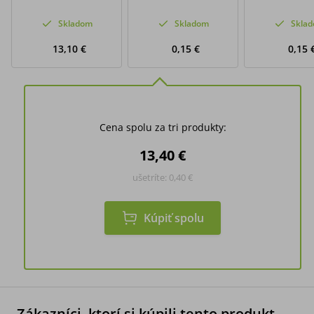
Skladom
Skladom
Skla
13,10 €
0,15 €
0,15 
Cena spolu za tri produkty:
13,40 €
ušetríte:
0,40 €
Kúpiť spolu
Zákazníci, ktorí si kúpili tento produkt,