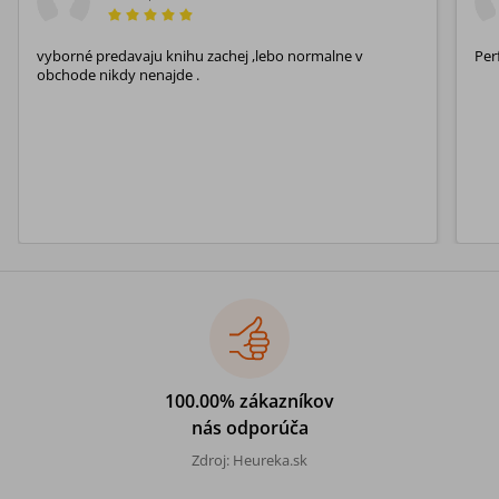
vyborné predavaju knihu zachej ,lebo normalne v
Per
obchode nikdy nenajde .
100.00% zákazníkov
nás odporúča
Zdroj: Heureka.sk