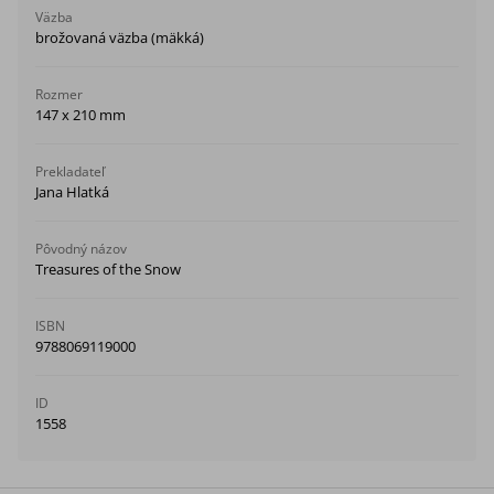
Väzba
brožovaná väzba (mäkká)
Rozmer
147 x 210 mm
Prekladateľ
Jana Hlatká
Pôvodný názov
Treasures of the Snow
ISBN
9788069119000
ID
1558