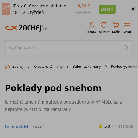
iPray 6: Cezročné obdobie
8,80 €
Detail
18. - 26. týždeň
10,00 €
Konto
Wishlist
Košík
Menu
Zachej
Kresťanské knihy
Beletria, romány
Poviedky, novel
Poklady pod snehom
Je možné zmeniť minulosť a odpustiť druhým? Môžu sa z
nepriateľov stať blízki kamaráti?
5,0
(
1
recenzia
)
Patricia St. John
•
2024