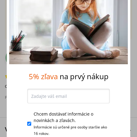
Pridať recenziu
samuel
(1)
S
11. apríla 2026
Overená recenzia
5% zľava
na prvý nákup
Odporúčam - hodnotím na 5 z 5 hviezdičiek.
Pomohla vám táto recenzia?
Áno
(
0
)
Chcem dostávať informácie o
novinkách a zľavách.
Informácie sú určené pre osoby staršie ako
Vydavateľská anotácia
16 rokov.