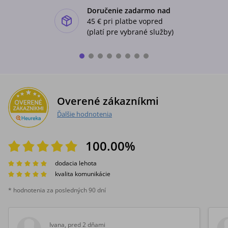
Doručenie zadarmo nad
ishlist-u
45 €
pri platbe vopred
(platí pre vybrané služby)
Overené zákazníkmi
Ďalšie hodnotenia
100.00
%
dodacia lehota
kvalita komunikácie
* hodnotenia za posledných 90 dní
Ivana
,
pred 2 dňami