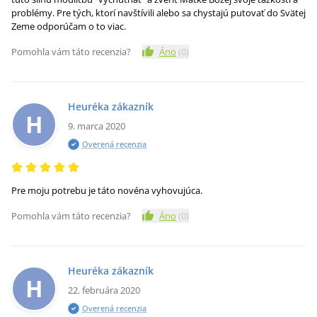
problémy. Pre tých, ktorí navštívili alebo sa chystajú putovať do Svätej
Zeme odporúčam o to viac.
Pomohla vám táto recenzia?
Áno
(
0
)
Heuréka zákazník
H
9. marca 2020
Overená recenzia
Pre moju potrebu je táto novéna vyhovujúca.
Pomohla vám táto recenzia?
Áno
(
0
)
Heuréka zákazník
H
22. februára 2020
Overená recenzia