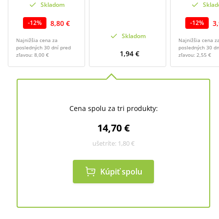
Skladom
Skla
8,80 €
3
-
12
%
-
12
%
Skladom
Najnižšia cena za
Najnižšia cena z
posledných 30 dní pred
posledných 30 dn
1,94 €
zľavou:
8,00 €
zľavou:
2,55 €
Cena spolu za tri produkty:
14,70 €
ušetríte:
1,80 €
Kúpiť spolu