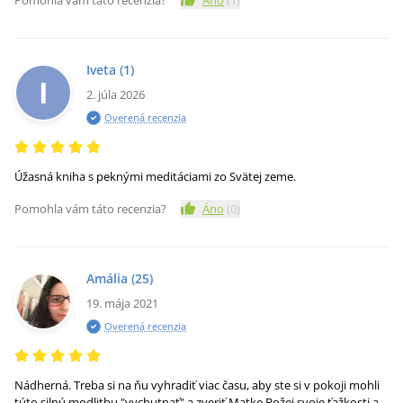
Pomohla vám táto recenzia?
Áno
(
1
)
Iveta
(1)
I
2. júla 2026
Overená recenzia
Úžasná kniha s peknými meditáciami zo Svätej zeme.
Pomohla vám táto recenzia?
Áno
(
0
)
Amália
(25)
19. mája 2021
Overená recenzia
Nádherná. Treba si na ňu vyhradiť viac času, aby ste si v pokoji mohli
túto silnú modlitbu "vychutnať" a zveriť Matke Božej svoje ťažkosti a