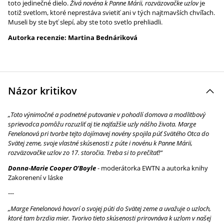
toto jedinečné dielo.
Živá novéna k Panne Márii, rozväzovačke uzlov
je
totiž svetlom, ktoré neprestáva svietiť ani v tých najtmavších chvíľach.
Museli by ste byť slepí, aby ste toto svetlo prehliadli.
Autorka recenzie:
Martina Bednáriková
Názor kritikov
„Toto výnimočné a podnetné putovanie v pohodlí domova a modlitbový
sprievodca pomôžu rozuzliť aj tie najťažšie uzly nášho života. Marge
Fenelonová pri tvorbe tejto dojímavej novény spojila púť Svätého Otca do
Svätej zeme, svoje vlastné skúsenosti z púte i novénu k Panne Márii,
rozväzovačke uzlov zo 17. storočia. Treba si to prečítať!“
Donna‑Marie Cooper O’Boyle
- moderátorka EWTN a autorka knihy
Zakorenení v láske
---
„Marge Fenelonová hovorí o svojej púti do Svätej zeme a uvažuje o uzloch,
ktoré tam brzdia mier. Tvorivo tieto skúsenosti prirovnáva k uzlom v našej