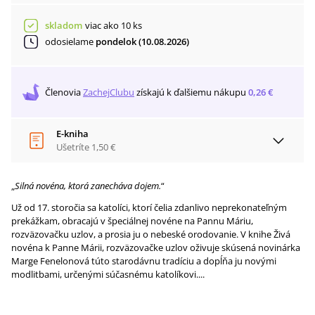
skladom
viac ako 10 ks
odosielame
pondelok (10.08.2026)
Členovia
ZachejClubu
získajú
k ďalšiemu nákupu
0,26 €
E-kniha
Ušetríte
1,50 €
„
Silná novéna, ktorá zanecháva dojem.
“
Už od 17. storočia sa katolíci, ktorí čelia zdanlivo neprekonateľným
prekážkam, obracajú v špeciálnej novéne na Pannu Máriu,
rozväzovačku uzlov, a prosia ju o nebeské orodovanie. V knihe Živá
novéna k Panne Márii, rozväzovačke uzlov oživuje skúsená novinárka
Marge Fenelonová túto starodávnu tradíciu a dopĺňa ju novými
modlitbami, určenými súčasnému katolíkovi....