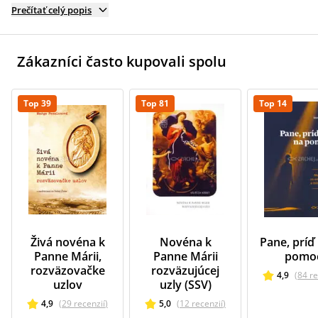
Prečítať celý popis
Zákazníci často kupovali spolu
Top 39
Top 81
Top 14
Živá novéna k
Novéna k
Pane, príď
Panne Márii,
Panne Márii
pomo
rozväzovačke
rozväzujúcej
4,9
(
84
re
uzlov
uzly (SSV)
4,9
(
29
recenzií
)
5,0
(
12
recenzií
)