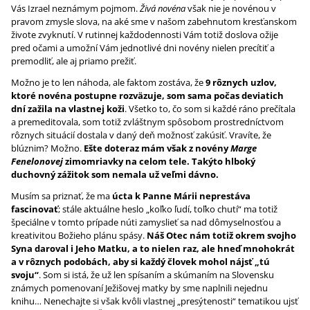
Vás Izrael neznámym pojmom.
Živá novéna
však nie je novénou v
pravom zmysle slova, na aké sme v našom zabehnutom kresťanskom
živote zvyknutí. V rutinnej každodennosti Vám totiž doslova ožije
pred očami a umožní Vám jednotlivé dni novény nielen precítiť a
premodliť, ale aj priamo prežiť.
Možno je to len náhoda, ale faktom zostáva, že
9 rôznych uzlov,
ktoré novéna postupne rozväzuje, som sama počas deviatich
dní zažila na vlastnej koži
. Všetko to, čo som si každé ráno prečítala
a premeditovala, som totiž zvláštnym spôsobom prostredníctvom
rôznych situácií dostala v daný deň možnosť zakúsiť. Vravíte, že
blúznim? Možno.
Ešte doteraz mám však z novény
Marge
Fenelonovej
zimomriavky na celom tele. Takýto hlboký
duchovný zážitok som nemala už veľmi dávno.
Musím sa priznať, že ma
úcta k Panne Márii neprestáva
fascinovať
; stále aktuálne heslo „koľko ľudí, toľko chutí“ ma totiž
špeciálne v tomto prípade núti zamyslieť sa nad dômyselnosťou a
kreativitou Božieho plánu spásy.
Náš Otec nám totiž okrem svojho
Syna daroval i Jeho Matku, a to nielen raz, ale hneď mnohokrát
a v rôznych podobách, aby si každý človek mohol nájsť „tú
svoju“
. Som si istá, že už len spísaním a skúmaním na Slovensku
známych pomenovaní Ježišovej matky by sme naplnili nejednu
knihu… Nenechajte si však kvôli vlastnej „presýtenosti“ tematikou ujsť