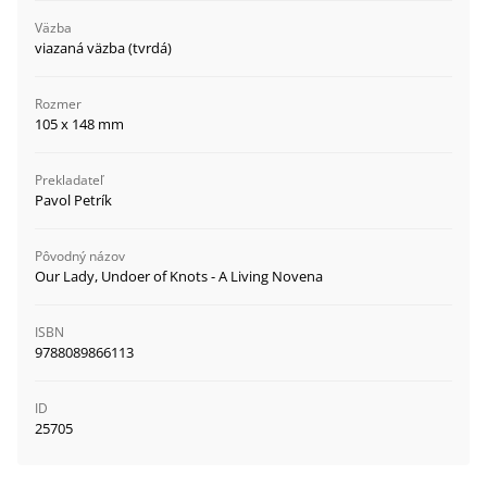
Väzba
viazaná väzba (tvrdá)
Rozmer
105 x 148 mm
Prekladateľ
Pavol Petrík
Pôvodný názov
Our Lady, Undoer of Knots - A Living Novena
ISBN
9788089866113
ID
25705