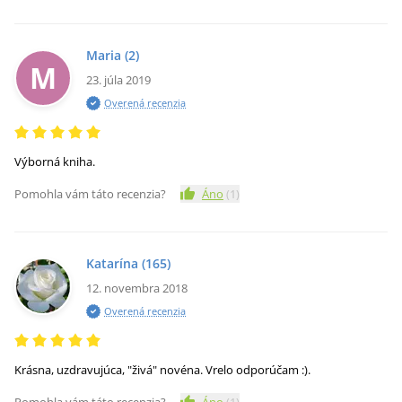
Maria
(2)
M
23. júla 2019
Overená recenzia
Výborná kniha.
Pomohla vám táto recenzia?
Áno
(
1
)
Katarína
(165)
12. novembra 2018
Overená recenzia
Krásna, uzdravujúca, "živá" novéna. Vrelo odporúčam :).