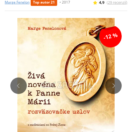
4,9
(
29
recenzií
)
Marge Fenelon
Top autor 21
•
2017
-12 %