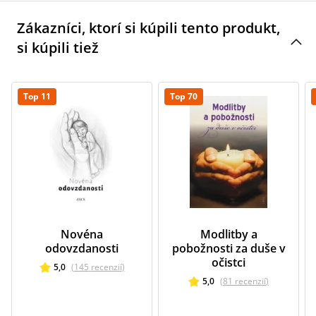
Zákazníci, ktorí si kúpili tento produkt,
si kúpili tiež
Top 11
Top 70
Novéna
Modlitby a
odovzdanosti
pobožnosti za duše v
očistci
5,0
(
145
recenzií
)
5,0
(
81
recenzií
)