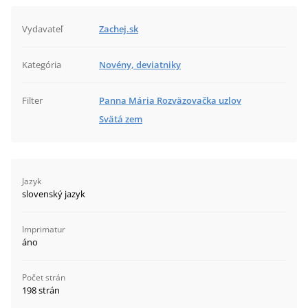
Vydavateľ
Zachej.sk
Kategória
Novény, deviatniky
Filter
Panna Mária Rozväzovačka uzlov
Svätá zem
Jazyk
slovenský jazyk
Imprimatur
áno
Počet strán
198 strán