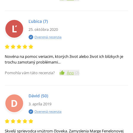
Ľubica
(7)
Ľ
25. októbra 2020
Overená recenzia
Novéna na pomoc veriacim, ktorých život alebo život ich blízkych je
trochu zamotaný problémami...
Pomohla vám táto recenzia?
Áno
(
2
)
Dávid
(50)
D
3. apríla 2019
Overená recenzia
Skvelý sprievodca vnútrom človeka. Zamyslenia Marge Fenelonovej