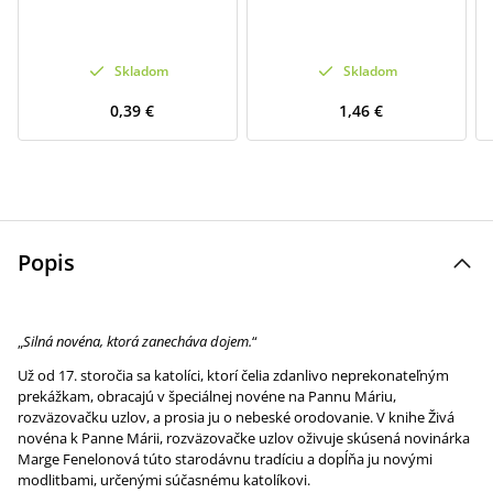
Skladom
Skladom
0,39 €
1,46 €
Popis
„
Silná novéna, ktorá zanecháva dojem.
“
Už od 17. storočia sa katolíci, ktorí čelia zdanlivo neprekonateľným
prekážkam, obracajú v špeciálnej novéne na Pannu Máriu,
rozväzovačku uzlov, a prosia ju o nebeské orodovanie. V knihe Živá
novéna k Panne Márii, rozväzovačke uzlov oživuje skúsená novinárka
Marge Fenelonová túto starodávnu tradíciu a dopĺňa ju novými
modlitbami, určenými súčasnému katolíkovi.