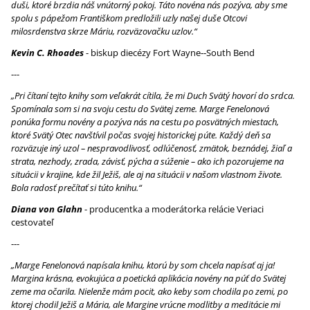
duši, ktoré brzdia náš vnútorný pokoj. Táto novéna nás pozýva, aby sme
spolu s pápežom Františkom predložili uzly našej duše Otcovi
milosrdenstva skrze Máriu, rozväzovačku uzlov.“
Kevin C. Rhoades
- biskup diecézy Fort Wayne‑‑South Bend
---
„Pri čítaní tejto knihy som veľakrát cítila, že mi Duch Svätý hovorí do srdca.
Spomínala som si na svoju cestu do Svätej zeme. Marge Fenelonová
ponúka formu novény a pozýva nás na cestu po posvätných miestach,
ktoré Svätý Otec navštívil počas svojej historickej púte. Každý deň sa
rozväzuje iný uzol – nespravodlivosť, odlúčenosť, zmätok, beznádej, žiaľ a
strata, nezhody, zrada, závisť, pýcha a súženie – ako ich pozorujeme na
situácii v krajine, kde žil Ježiš, ale aj na situácii v našom vlastnom živote.
Bola radosť prečítať si túto knihu.“
Diana von Glahn
- producentka a moderátorka relácie Veriaci
cestovateľ
---
„Marge Fenelonová napísala knihu, ktorú by som chcela napísať aj ja!
Margina krásna, evokujúca a poetická aplikácia novény na púť do Svätej
zeme ma očarila. Nielenže mám pocit, ako keby som chodila po zemi, po
ktorej chodil Ježiš a Mária, ale Margine vrúcne modlitby a meditácie mi