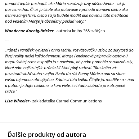
pomohli lepšie pochopiť, ako Mária rozväzuje uzly nášho života – ak ju
pozveme dnu. Či už ju čítate ako putovanie v pohodlí domova alebo ako
denné zamyslenie, alebo sa ju budete modliť ako novénu, táto meditácia
pod vedením Marge je absolútny poklad viery.“
Woodeene Koenig‑Bricker
- autorka knihy 365 svätých
---
„Pápež František vyniesol Pannu Máriu, rozväzovačku uzlov, zo skrytosti do
živej reality našej každodennosti. Marge Fenelonová pripravila cestovnú
mapu Svätej zeme a spojila ju s novénou, aby nám pomohla rozviazať uzly,
ktoré nám najčastejšie bránia žiť život plný radosti. Táto kniha vás
povzbudí vložiť stuhu svojho života do rúk Panny Márie a ona sa stane
vašou tajomnou obhajkyňou. Kúpte si túto knihu. Čítajte ju, modlite sa s ňou
a potom ju dajte niekomu, o kom viete, že hľadá slobodu pre utrápené
srdce.“
Lisa Wheeler
- zakladateľka Carmel Communications
Ďalšie produkty od autora