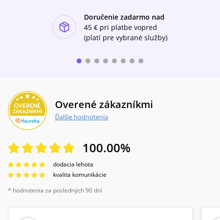
Doručenie zadarmo nad
ishlist-u
45 €
pri platbe vopred
(platí pre vybrané služby)
Overené zákazníkmi
Ďalšie hodnotenia
100.00
%
dodacia lehota
kvalita komunikácie
* hodnotenia za posledných 90 dní