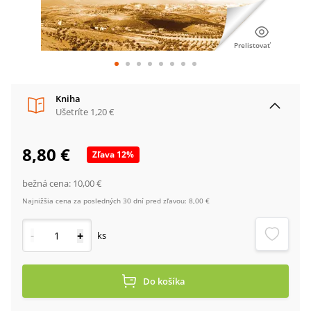
Prelistovať
Kniha
Ušetríte
1,20 €
8,80 €
Zľava
12
%
bežná cena:
10,00 €
Najnižšia cena za posledných 30 dní pred zľavou:
8,00 €
-
+
ks
Do košíka