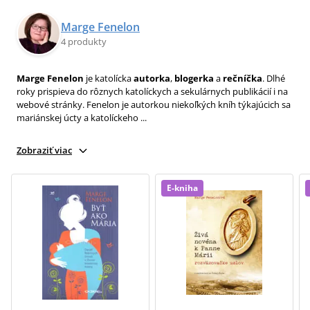
Marge Fenelon
4 produkty
Marge Fenelon
je katolícka
autorka
,
blogerka
a
rečníčka
. Dlhé
roky prispieva do rôznych katolíckych a sekulárnych publikácií i na
webové stránky. Fenelon je autorkou niekoľkých kníh týkajúcich sa
mariánskej úcty a katolíckeho ...
Zobraziť viac
E-kniha