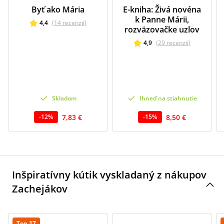
Byť ako Mária
E-kniha: Živá novéna
k Panne Márii,
4,4
(
14
recenzií
)
rozväzovačke uzlov
4,9
(
29
recenzií
)
Skladom
Ihneď na stiahnutie
7,83 €
8,50 €
-
12
%
-
15
%
Inšpiratívny kútik vyskladaný z nákupov
Zachejákov
Top 17