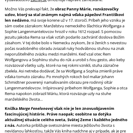
Možno Vás prekvapí fakt, že
obraz Panny Márie, rozväzovačky
uzlov, ktorý sa stal známym najmä vďaka pápežovi Františkovi
len nedávno
, má svoje korene už v 17. storočí. Príbeh jeho vzniku je
sám osebe zázrakom: Manželstvu nemeckého šľachtica Wolfganga a
Sophie Langenmantelovcov hrozil v roku 1612 rozpad. S pomocou
jezuitu Jakoba Rema sa však vzťah podarilo zachrániť doslova Božím
zásahom. V tej dobe bolo v Nemecku zvykom, že si ženích s nevestou
počas svadobného obradu zviazali ruky hodvábnou stuhou na znak
neporušiteľného zväzku medzi manželmi. Keď vzal otec Rem
Wolfgangovu a Sophiinu stuhu do rúk a urobil s ňou gesto, ako keby
rozväzoval všetky uzly, ktoré na nej rokmi vznikli, stuha zázračne
zbelela. Asi netreba dodávať, že sa Wolfgang a Sophia zmierili práve
vďaka tomuto zázraku. Po mnohých rokoch bol maliar Johann
Schmidtner poverený namaľovaním obrazu pre rodinný oltár
Langenmantelovcov. Inšpirovaný príbehom Wolfganga, Sophie a otca
Rema napokon zobrazil Máriu, ktorá rozväzuje uzly na stuhe
manželského života…
Knižka
Marge Fenelonovej
však nie je len znovuobjavením
fascinujúcej histórie. Práve naopak; osobitne sa dotýka
aktuálnej situácie celého sveta, Svätej Zeme i každého jedného
z nás.
Autorka približuje svetoznáme miesta Ježišovho života s
nevídanou ľahkosťou, takže Vás kniha nadchne aj v prípade, ak je pre