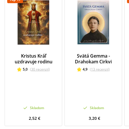
Kristus Kráľ
Svätá Gemma -
uzdravuje rodinu
Drahokam Cirkvi
5,0
(
30
recenzií
)
4,9
(
13
recenzií
)
Skladom
Skladom
2,52 €
3,20 €