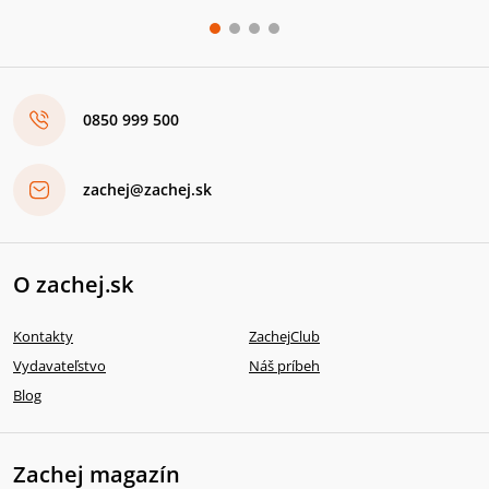
0850 999 500
zachej@zachej.sk
O zachej.sk
Kontakty
ZachejClub
Vydavateľstvo
Náš príbeh
Blog
Zachej magazín