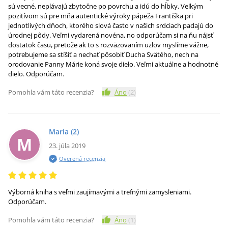
sú vecné, neplávajú zbytočne po povrchu a idú do hĺbky. Veľkým
pozitívom sú pre mňa autentické výroky pápeža Františka pri
jednotlivých dňoch, ktorého slová často v našich srdciach padajú do
úrodnej pôdy. Veľmi vydarená novéna, no odporúčam si na ňu nájsť
dostatok času, pretože ak to s rozväzovaním uzlov myslíme vážne,
potrebujeme sa stíšiť a nechať pôsobiť Ducha Svätého, nech na
orodovanie Panny Márie koná svoje dielo. Veľmi aktuálne a hodnotné
dielo. Odporúčam.
Pomohla vám táto recenzia?
Áno
(
2
)
Maria
(2)
M
23. júla 2019
Overená recenzia
Výborná kniha s veľmi zaujímavými a trefnými zamysleniami.
Odporúčam.
Pomohla vám táto recenzia?
Áno
(
1
)