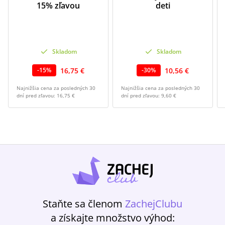
15% zľavou
deti
Skladom
Skladom
16,75 €
10,56 €
-
15
%
-
30
%
Najnižšia cena za posledných 30
Najnižšia cena za posledných 30
dní pred zľavou:
16,75 €
dní pred zľavou:
9,60 €
Staňte sa členom
ZachejClubu
a získajte množstvo výhod: