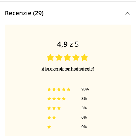
Recenzie (
29
)
4,9
z 5
Ako overujeme hodnotenie?
93
%
3
%
3
%
0
%
0
%