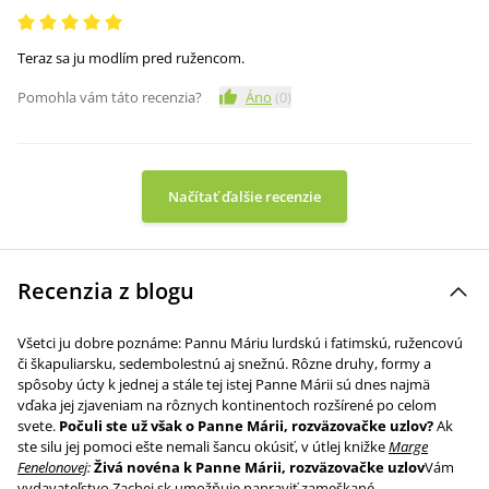
Teraz sa ju modlím pred ružencom.
Pomohla vám táto recenzia?
Áno
(
0
)
Načítať ďalšie recenzie
Recenzia z blogu
Všetci ju dobre poznáme: Pannu Máriu lurdskú i fatimskú, ružencovú
či škapuliarsku, sedembolestnú aj snežnú. Rôzne druhy, formy a
spôsoby úcty k jednej a stále tej istej Panne Márii sú dnes najmä
vďaka jej zjaveniam na rôznych kontinentoch rozšírené po celom
svete.
Počuli ste už však o Panne Márii, rozväzovačke uzlov?
Ak
ste silu jej pomoci ešte nemali šancu okúsiť, v útlej knižke
Marge
Fenelonovej
:
Živá novéna k Panne Márii, rozväzovačke uzlov
Vám
vydavateľstvo
Zachej.sk
umožňuje napraviť zameškané.