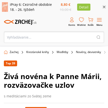
iPray 6: Cezročné obdobie
8,80 €
Detail
18. - 26. týždeň
10,00 €
Konto
Wishlist
Košík
Menu
Zachej
Kresťanské knihy
Modlitby
Novény, deviatniky
Top 39
Živá novéna k Panne Márii,
rozväzovačke uzlov
s meditáciami zo Svätej zeme