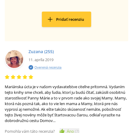
Pridať recenziu
Zuzana
(255)
11. apríla 2019
Overená recenzia
Mariánska úcta je v našom vydavateľstve citeľne prítomná. Vydaním
tejto knihy sme chceli, aby ľudia, ktorí ju budú čítať, zakúsili osobitnú
starostlivosť Panny Márie a to v prvom rade ako svojej Mamy. Mamy,
ktorá nás pozná tak, ako to vie len mama a Mamy, ktorá pre nás
vyprosí aj nemožné. Ak ešte takúto skúsenosť nemáte, pobožnosť
tejto živej novény môže byť štartovacou čiarou, odkiaľ vyrazíte na
dobrodružnú cestu Domov...
Pomohla vám táto recenzia?
Áno
(
7
)