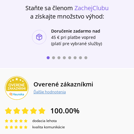
Staňte sa členom
ZachejClubu
a získajte množstvo výhod:
Doručenie zadarmo nad
ishlist-u
45 €
pri platbe vopred
(platí pre vybrané služby)
Overené zákazníkmi
Ďalšie hodnotenia
100.00
%
dodacia lehota
kvalita komunikácie