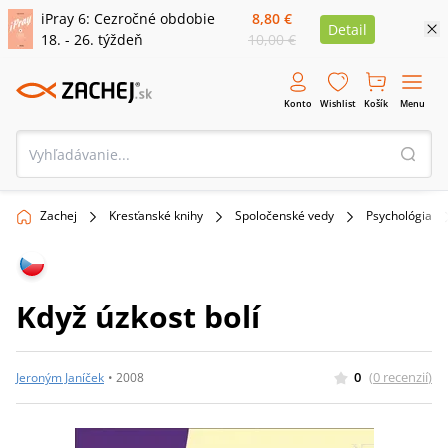
iPray 6: Cezročné obdobie
8,80 €
Detail
18. - 26. týždeň
10,00 €
Konto
Wishlist
Košík
Menu
Zachej
Kresťanské knihy
Spoločenské vedy
Psychológia
Když úzkost bolí
0
(
0
recenzií
)
Jeroným Janíček
•
2008