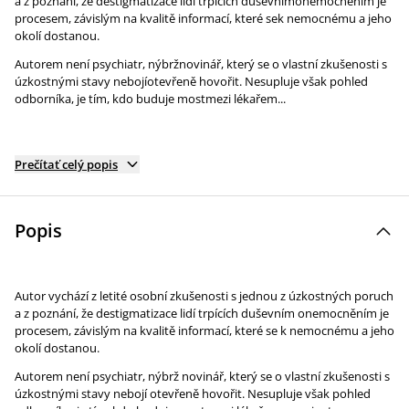
a z poznání, že destigmatizace lidí trpících duševnímonemocněním je
procesem, závislým na kvalitě informací, které sek nemocnému a jeho
okolí dostanou.
Autorem není psychiatr, nýbržnovinář, který se o vlastní zkušenosti s
úzkostnými stavy nebojíotevřeně hovořit. Nesupluje však pohled
odborníka, je tím, kdo buduje mostmezi lékařem...
Prečítať celý popis
Popis
Autor vychází z letité osobní zkušenosti s jednou z úzkostných poruch
a z poznání, že destigmatizace lidí trpících duševním onemocněním je
procesem, závislým na kvalitě informací, které se k nemocnému a jeho
okolí dostanou.
Autorem není psychiatr, nýbrž novinář, který se o vlastní zkušenosti s
úzkostnými stavy nebojí otevřeně hovořit. Nesupluje však pohled