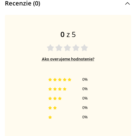
Recenzie (
0
)
0
z 5
Ako overujeme hodnotenie?
0
%
0
%
0
%
0
%
0
%