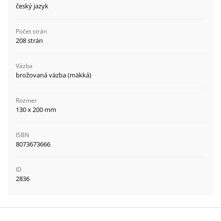
český jazyk
Počet strán
208 strán
Väzba
brožovaná väzba (mäkká)
Rozmer
130 x 200 mm
ISBN
8073673666
ID
2836