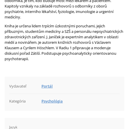
odborníka, je tím, kdo buduje most mezi lékařem a pacientem.
Kapitoly vznikaly na základě rozhovorů s odborníky z oborů
psychiatrie, interního lékařství, fyziologie, imunologie a urgentní
medicíny.
Kniha je určena lidem trpícím úzkostnými poruchami, jejich
příbuzným, studentům medicíny a SZŠ a personálu nepsychiatrických
zdravotnických zařízení. J. Janíček je expertním analytikem v oblasti
médií a novinářem. Je autorem knižních rozhovorů s Václavem
Klausem a Cyrilem Höschlem. V Radiu 1 připravuje a moderuje
diskusní pořad Zátiší. Podstupuje psychoanalyticky orientovanou
psychoterapii.
Vydavateľ
Portál
Kategória
Psychológia
Jazyk