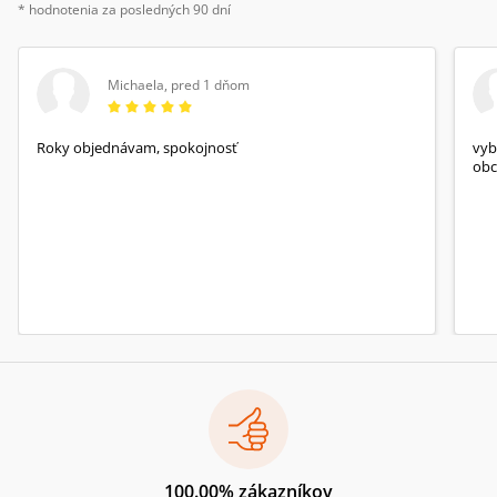
* hodnotenia za posledných 90 dní
Michaela
,
pred 1 dňom
Roky objednávam, spokojnosť
vyb
obc
100.00% zákazníkov