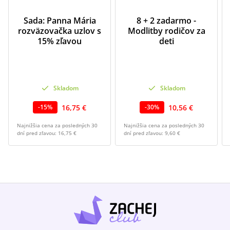
Sada: Panna Mária
8 + 2 zadarmo -
rozväzovačka uzlov s
Modlitby rodičov za
15% zľavou
deti
Skladom
Skladom
16,75 €
10,56 €
-
15
%
-
30
%
Najnižšia cena za posledných 30
Najnižšia cena za posledných 30
dní pred zľavou:
16,75 €
dní pred zľavou:
9,60 €