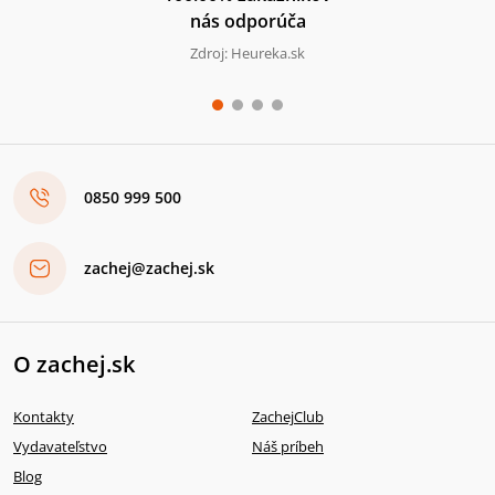
nás odporúča
Zdroj: Heureka.sk
0850 999 500
zachej@zachej.sk
O zachej.sk
Kontakty
ZachejClub
Vydavateľstvo
Náš príbeh
Blog