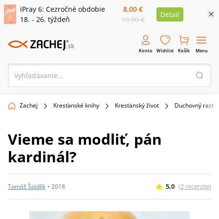
iPray 6: Cezročné obdobie
8,00 €
Detail
18. - 26. týždeň
10,00 €
Konto
Wishlist
Košík
Menu
Zachej
Kresťanské knihy
Kresťanský život
Duchovný rast
Vieme sa modliť, pán
kardinál?
5,0
(
2
recenzie
)
Tomáš Špidlík
•
2018