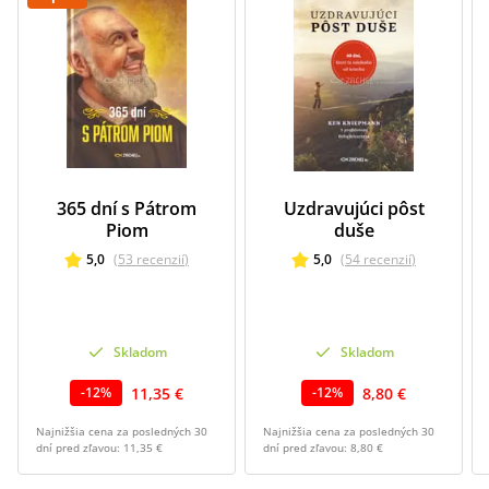
365 dní s Pátrom
Uzdravujúci pôst
Piom
duše
5,0
(
53
recenzií
)
5,0
(
54
recenzií
)
Skladom
Skladom
11,35 €
8,80 €
-
12
%
-
12
%
Najnižšia cena za posledných 30
Najnižšia cena za posledných 30
dní pred zľavou:
11,35 €
dní pred zľavou:
8,80 €