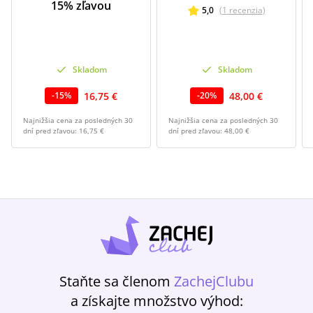
15% zľavou
5,0
(
1
recenzia
)
Skladom
Skladom
16,75 €
48,00 €
-
15
%
-
20
%
Najnižšia cena za posledných 30
Najnižšia cena za posledných 30
dní pred zľavou:
16,75 €
dní pred zľavou:
48,00 €
Staňte sa členom
ZachejClubu
a získajte množstvo výhod: