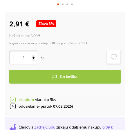
2,91 €
Zľava
3
%
bežná cena:
3,00 €
Najnižšia cena za posledných 30 dní pred zľavou:
2,91 €
-
+
ks
Do košíka
skladom
viac ako 5ks
odosielame
(piatok 07.08.2026)
Členovia
ZachejClubu
získajú
k ďalšiemu nákupu
0,09 €