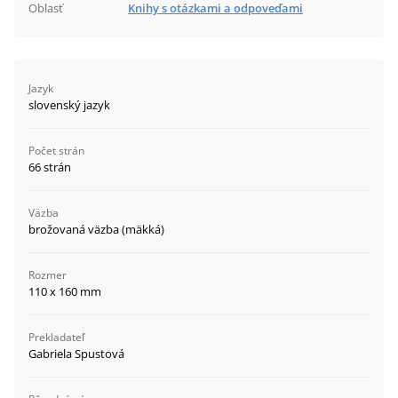
Oblasť
Knihy s otázkami a odpoveďami
Jazyk
slovenský jazyk
Počet strán
66 strán
Väzba
brožovaná väzba (mäkká)
Rozmer
110 x 160 mm
Prekladateľ
Gabriela Spustová