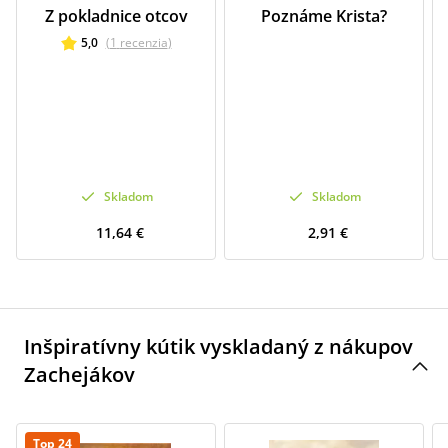
Z pokladnice otcov
Poznáme Krista?
5,0
(
1
recenzia
)
Skladom
Skladom
11,64 €
2,91 €
Inšpiratívny kútik vyskladaný z nákupov
Zachejákov
Top 24