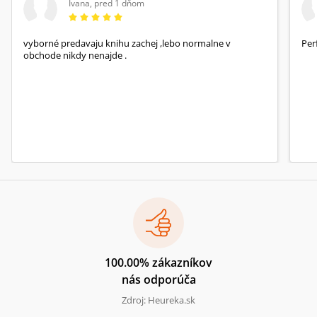
Ivana
,
pred 1 dňom
vyborné predavaju knihu zachej ,lebo normalne v
Per
obchode nikdy nenajde .
100.00% zákazníkov
nás odporúča
Zdroj: Heureka.sk