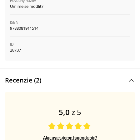
Pôvodný názov
Umíme se modlit?
ISBN
9788081911514
ID
28737
Recenzie (
2
)
5,0
z 5
Ako overujeme hodnotenie?