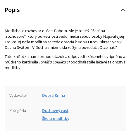
Popis
Modlitba je rozhovor duše s Bohom. Ale je to tiež účasť na
„rozhovore“, ktorý od večnosti vedú medzi sebou osoby Najsvätejšej
Trojice. Aj naša modlitba sa teda obracia k Bohu Otcovi skrze Syna v
Duchu Svätom. V Duchu smieme skrze Syna povedať: „Otče náš!“
Táto knižočka nám formou otázok a odpovedí skúseného, vtipného a
múdreho kardinála
Tomáša Špidlíka SJ
poodhalí stále lákavé tajomstvá
modlitby.
Vydavateľ
Dobrá Kniha
Kategória
Duchovný rast
Škola modlitby