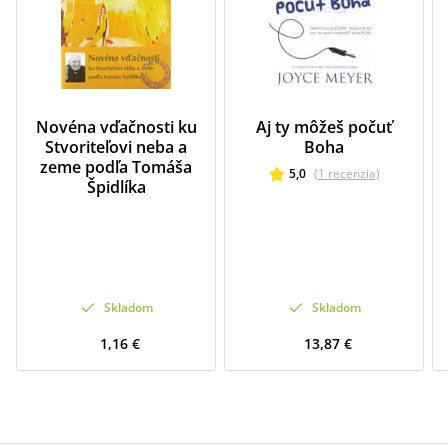
Novéna vďačnosti ku
Aj ty môžeš počuť
Stvoriteľovi neba a
Boha
zeme podľa Tomáša
5,0
(
1
recenzia
)
Špidlíka
Skladom
Skladom
1,16 €
13,87 €