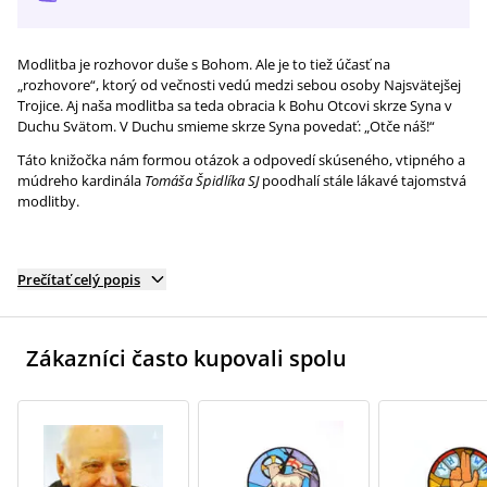
Modlitba je rozhovor duše s Bohom. Ale je to tiež účasť na
„rozhovore“, ktorý od večnosti vedú medzi sebou osoby Najsvätejšej
Trojice. Aj naša modlitba sa teda obracia k Bohu Otcovi skrze Syna v
Duchu Svätom. V Duchu smieme skrze Syna povedať: „Otče náš!“
Táto knižočka nám formou otázok a odpovedí skúseného, vtipného a
múdreho kardinála
Tomáša Špidlíka SJ
poodhalí stále lákavé tajomstvá
modlitby.
Prečítať celý popis
Zákazníci často kupovali spolu