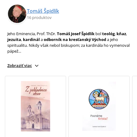
Tomáš Špidlík
16 produktov
Jeho Eminencia, Prof. ThDr.
Tomáš Josef Špidlík
bol
teológ
,
kňaz
,
jezuita
,
kardinál
a
odborník na kresťanský Východ
a jeho
spiritualitu. Nikdy však nebol biskupom; za kardinála ho vymenoval
pápež...
Zobraziť viac