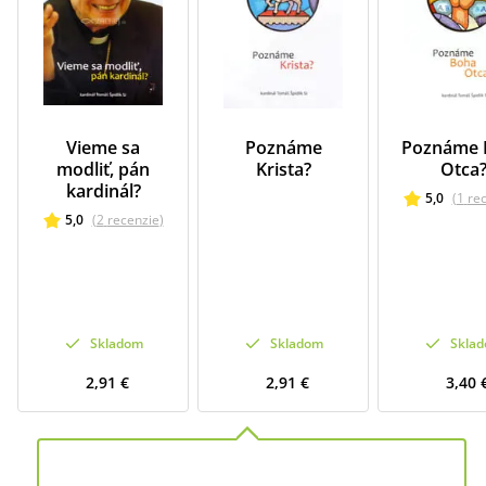
Vieme sa
Poznáme
Poznáme 
modliť, pán
Krista?
Otca
kardinál?
5,0
(
1
re
5,0
(
2
recenzie
)
Skladom
Skladom
Skla
2,91 €
2,91 €
3,40 