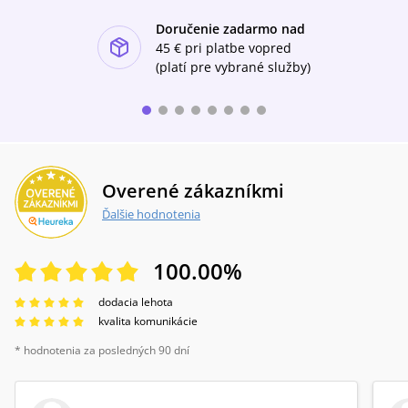
Doručenie zadarmo nad
ishlist-u
45 €
pri platbe vopred
(platí pre vybrané služby)
Overené zákazníkmi
Ďalšie hodnotenia
100.00
%
dodacia lehota
kvalita komunikácie
* hodnotenia za posledných 90 dní