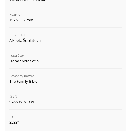
Rozmer
197 x 232 mm
Prekladateľ
Alžbeta Šuplatová
Ilustrátor
Honor Ayres et al.
Pôvodný názov
The Family Bible
ISBN
9788081613951
ID
32334