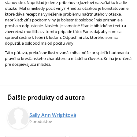
stanovisko. Napríklad jeden z príbehov o Jozefovi na začiatku kladie
otázku: Mal si niekedy pocit viny? Hneď za otázkou je konštatovanie,
ktoré dáva recept na vyriešenie problému načrtnutého v otázke,
napríklad: Žiť s pocitom viny je bolestné; oslobodí nás priznanie a
prosba o odpustenie. Nasleduje samotné čítanie biblického textu a
záverečná modlitba, v tomto prípade táto: Pane, daj, aby som sa
správal čestne k tebe i k ľuďom. Odpusť mi zlo, ktorého som sa
dopustil, a osloboď ma od pocitu viny.
Táto pútavá, prekrásne ilustrovaná kniha môže prispieť k budovaniu
pravého kresťanského charakteru u mladého človeka. Kniha je určená
pre dospievajúcu mládež.
Ďalšie produkty od autora
Sally Ann Wrightová
9 produktov