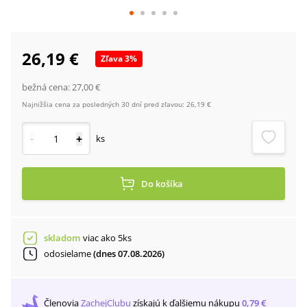
26,19 €
Zľava
3
%
bežná cena:
27,00 €
Najnižšia cena za posledných 30 dní pred zľavou:
26,19 €
-
+
ks
Do košíka
skladom
viac ako 5ks
odosielame
(dnes 07.08.2026)
Členovia
ZachejClubu
získajú
k ďalšiemu nákupu
0,79 €