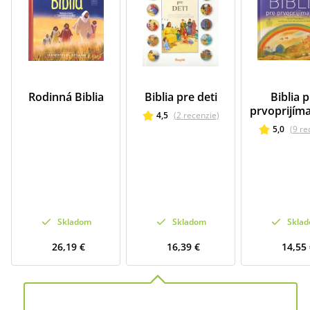
Rodinná Biblia
Biblia pre deti
Biblia 
prvoprijíma
4,5
(
2
recenzie
)
5,0
(
9
re
Skladom
Skladom
Skla
26,19 €
16,39 €
14,55