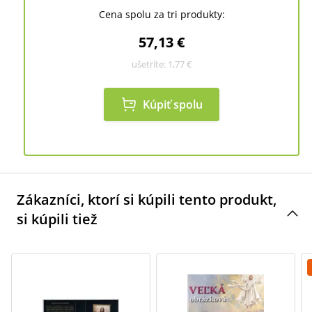
Cena spolu za tri produkty:
57,13 €
ušetríte:
1,77 €
Kúpiť spolu
Zákazníci, ktorí si kúpili tento produkt,
si kúpili tiež