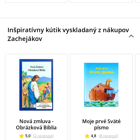
Inšpiratívny kútik vyskladaný z nákupov
Zachejákov
Nová zmluva -
Moje prvé Sväté
Obrázková Biblia
písmo
5,0
(
2
recenzie
)
4,8
(
8
recenzií
)