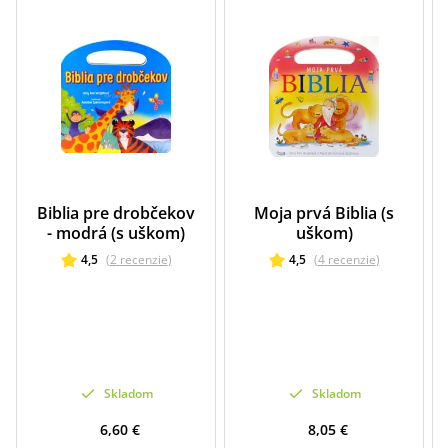
Biblia pre drobčekov
Moja prvá Biblia (s
- modrá (s uškom)
uškom)
4,5
(
2
recenzie
)
4,5
(
4
recenzie
)
Skladom
Skladom
6,60 €
8,05 €