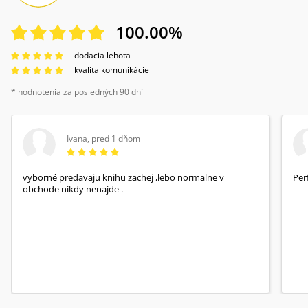
100.00
%
dodacia lehota
kvalita komunikácie
* hodnotenia za posledných 90 dní
Ivana
,
pred 1 dňom
vyborné predavaju knihu zachej ,lebo normalne v
Per
obchode nikdy nenajde .