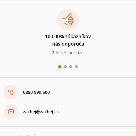
100.00% zákazníkov
nás odporúča
Zdroj: Heureka.sk
0850 999 500
zachej@zachej.sk