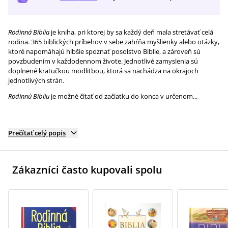
Rodinná Biblia
je kniha, pri ktorej by sa každý deň mala stretávať celá
rodina. 365 biblických príbehov v sebe zahŕňa myšlienky alebo otázky,
ktoré napomáhajú hlbšie spoznať posolstvo Biblie, a zároveň sú
povzbudením v každodennom živote. Jednotlivé zamyslenia sú
doplnené kratučkou modlitbou, ktorá sa nachádza na okrajoch
jednotlivých strán.
Rodinnú Bibliu
je možné čítať od začiatku do konca v určenom...
Prečítať celý popis
Zákazníci často kupovali spolu