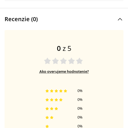
Recenzie (
0
)
0
z 5
Ako overujeme hodnotenie?
0
%
0
%
0
%
0
%
0
%