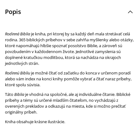
Popis
Rodinná Biblia
je kniha, pri ktorej by sa každý deň mala stretávať celá
rodina. 365 biblických príbehov v sebe zahŕňa myšlienky alebo otázky,
ktoré napomáhajú hlbšie spoznať posolstvo Biblie, a zároveň sú
povzbudením v každodennom živote. Jednotlivé zamyslenia sú
doplnené kratučkou modlitbou, ktorá sa nachádza na okrajoch
jednotlivých strán.
Rodinnú Bibliu
je možné čítať od začiatku do konca v určenom poradí
alebo vám index na konci knihy pomôže vybrať a čítať naraz príbehy,
ktoré spolu súvisia.
Táto
Biblia
je vhodná na spoločné, ale aj individuálne čítanie. Biblické
príbehy a témy sú určené mladším čitateľom, no vychádzajú z
overených prekladov a odkazujú na miesta, kde si možno prečítať
originálny príbeh.
Kniha obsahuje krásne ilustrácie.