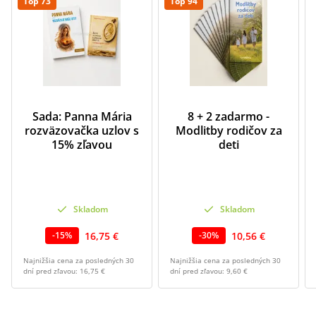
Top 73
Top 94
Sada: Panna Mária
8 + 2 zadarmo -
rozväzovačka uzlov s
Modlitby rodičov za
15% zľavou
deti
Skladom
Skladom
16,75 €
10,56 €
-
15
%
-
30
%
Najnižšia cena za posledných 30
Najnižšia cena za posledných 30
dní pred zľavou:
16,75 €
dní pred zľavou:
9,60 €