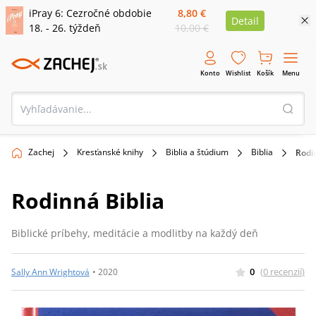
iPray 6: Cezročné obdobie
8,80 €
Detail
18. - 26. týždeň
10,00 €
Konto
Wishlist
Košík
Menu
Zachej
Kresťanské knihy
Biblia a štúdium
Biblia
Rodi
Rodinná Biblia
Biblické príbehy, meditácie a modlitby na každý deň
0
(
0
recenzií
)
Sally Ann Wrightová
•
2020