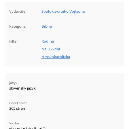
Vydavateľ
Spolok svätého Vojtecha
Kategória
Biblia
Filter
Rodina
Na 365 dní
rímskokatolícka
Jazyk
slovenský jazyk
Počet strán
365 strán
Väzba
viazaná väzba (tvrdá)