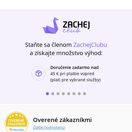
Staňte sa členom
ZachejClubu
a získajte množstvo výhod:
Doručenie zadarmo nad
ishlist-u
45 €
pri platbe vopred
(platí pre vybrané služby)
Overené zákazníkmi
Ďalšie hodnotenia