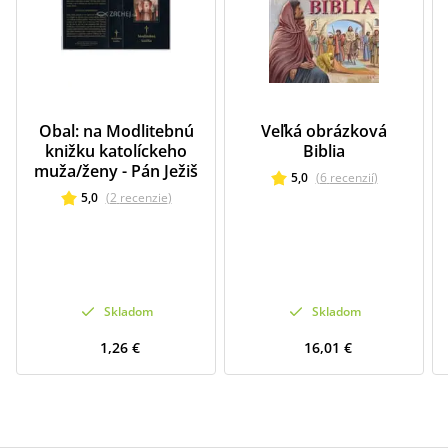
Obal: na Modlitebnú
Veľká obrázková
knižku katolíckeho
Biblia
muža/ženy - Pán Ježiš
5,0
(
6
recenzií
)
5,0
(
2
recenzie
)
Skladom
Skladom
1,26 €
16,01 €