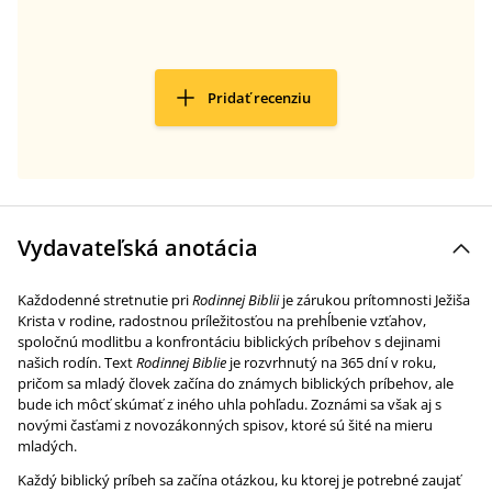
Pridať recenziu
Vydavateľská anotácia
Každodenné stretnutie pri
Rodinnej Biblii
je zárukou prítomnosti Ježiša
Krista v rodine, radostnou príležitosťou na prehĺbenie vzťahov,
spoločnú modlitbu a konfrontáciu biblických príbehov s dejinami
našich rodín. Text
Rodinnej Biblie
je rozvrhnutý na 365 dní v roku,
pričom sa mladý človek začína do známych biblických príbehov, ale
bude ich môcť skúmať z iného uhla pohľadu. Zoznámi sa však aj s
novými časťami z novozákonných spisov, ktoré sú šité na mieru
mladých.
Každý biblický príbeh sa začína otázkou, ku ktorej je potrebné zaujať