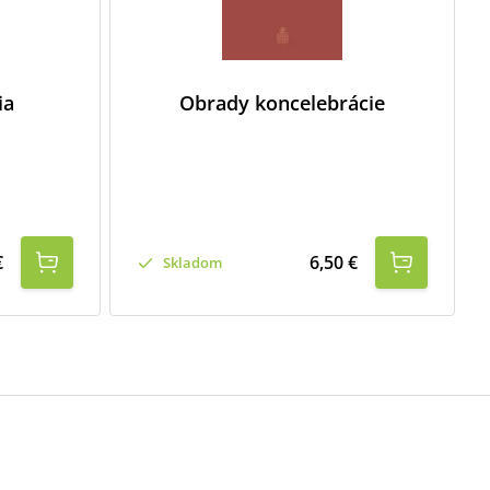
ia
Obrady koncelebrácie
€
6,50 €
Skladom