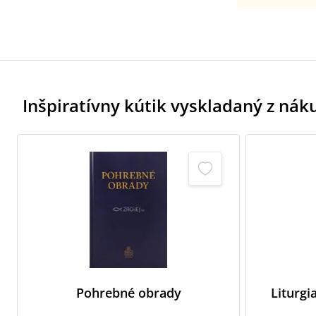
Inšpiratívny kútik vyskladaný z ná
Pohrebné obrady
Liturgi