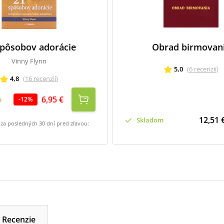
spôsobov adorácie
Obrad birmovan
Vinny Flynn
5,0
(
6
recenzií
)
4,8
(
16
recenzií
)
6,95 €
m
-
12
%
12,51 
Skladom
 za posledných 30 dní pred zľavou:
Recenzie