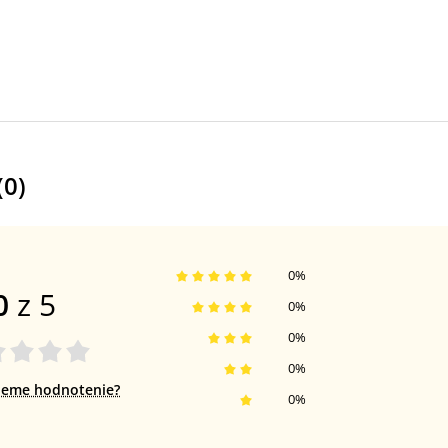
(
0
)
0
%
0
z 5
0
%
0
%
0
%
jeme hodnotenie?
0
%