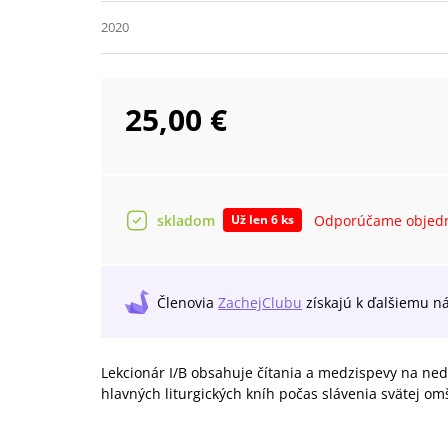
2020
25,00 €
skladom
Odporúčame objedn
Už len 6 ks
Členovia
ZachejClubu
získajú
k ďalšiemu n
Lekcionár I/B obsahuje čítania a medzispevy na nede
hlavných liturgických kníh počas slávenia svätej om