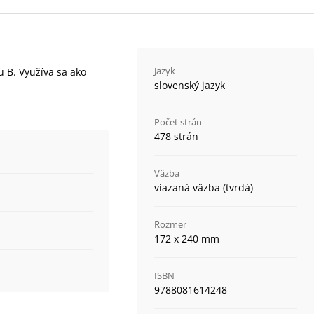
Jazyk
u B. Využíva sa ako
slovenský jazyk
Počet strán
478 strán
Väzba
viazaná väzba (tvrdá)
Rozmer
172 x 240 mm
ISBN
9788081614248