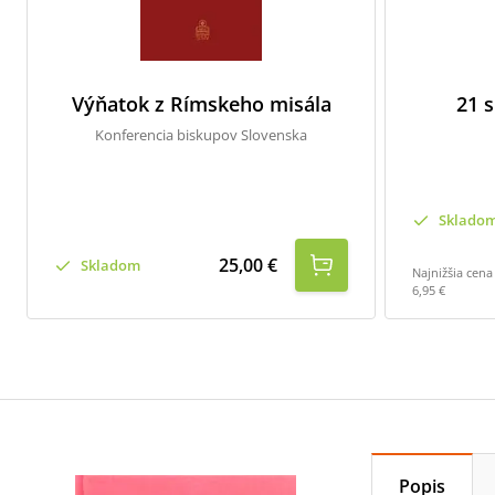
Výňatok z Rímskeho misála
21 
Konferencia biskupov Slovenska
Sklado
25,00 €
Skladom
Najnižšia cena
6,95 €
Popis