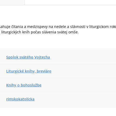
sahuje čítania a medzispevy na nedele a slávnosti v liturgickom rok
 liturgických kníh počas slávenia svätej omše.
Spolok svätého Vojtecha
Liturgické knihy, breviáre
Knihy o bohoslužbe
rímskokatolícka