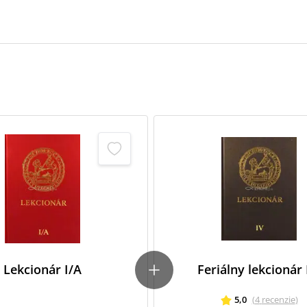
Lekcionár I/A
Feriálny lekcionár 
5,0
(
4
recenzie
)