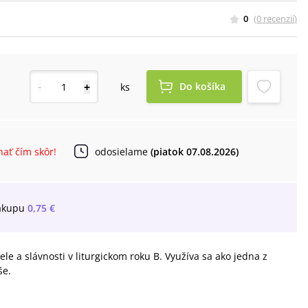
0
(
0
recenzií
)
-
+
Do košíka
ks
ať čím skôr!
odosielame
(piatok 07.08.2026)
ákupu
0,75 €
le a slávnosti v liturgickom roku B. Využíva sa ako jedna z
še.