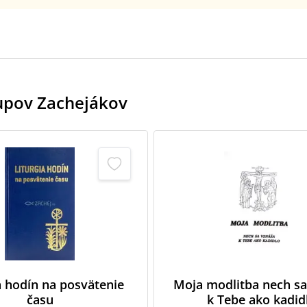
kupov Zachejákov
a hodín na posvätenie
Moja modlitba nech sa
času
k Tebe ako kadid