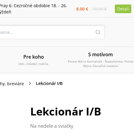
Pray 6: Cezročné obdobie 18. - 26.
8,00 €
10,00 €
Detail
týždeň
S motívom
Pre koho
Panna Mária Karmelská - Škapuliarska, Panna
Deti, mládež, rodičia
Mária Zázračná medaila
Lekcionár I/B
ihy, breviáre
Lekcionár I/B
Na nedele a sviatky