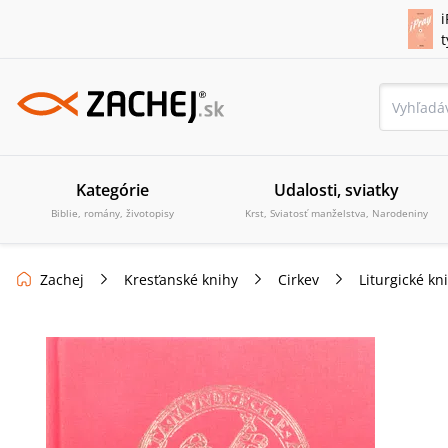
i
Kategórie
Udalosti, sviatky
Biblie, romány, životopisy
Krst, Sviatosť manželstva, Narodeniny
Zachej
Kresťanské knihy
Cirkev
Liturgické kn