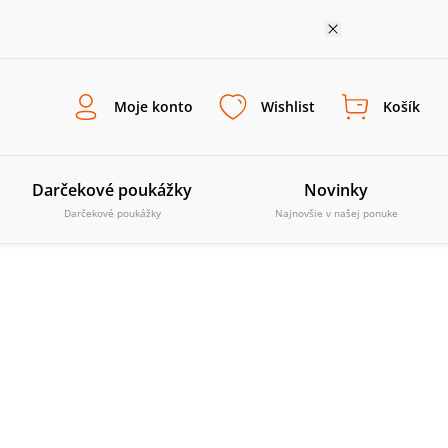
Moje konto
Wishlist
Košík
Darčekové poukážky
Novinky
Darčekové poukážky
Najnovšie v našej ponuke