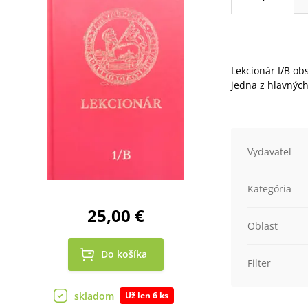
Lekcionár I/B ob
jedna z hlavných
Vydavateľ
Kategória
25,00 €
Oblasť
Do košíka
Filter
skladom
Už len 6 ks