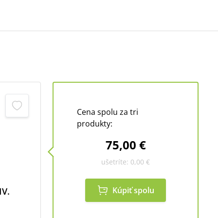
Cena spolu za tri
produkty:
75,00 €
ušetríte:
0,00 €
Kúpiť spolu
IV.