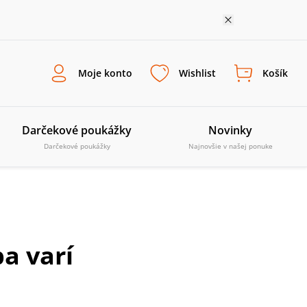
Moje konto
Wishlist
Košík
Darčekové poukážky
Novinky
Darčekové poukážky
Najnovšie v našej ponuke
a varí