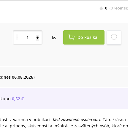
0
(
0
recenzií
)
-
+
Do košíka
ks
(dnes 06.08.2026)
ákupu
0,52 €
sti z varenia v publikácii
Keď zasvätená osoba varí.
Táto krásna
le aj príbehy, skúsenosti a inšpirácie zasvätených osôb, ktoré do
.