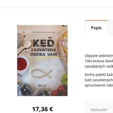
Popis
Objavte jedinečn
Táto krásna fare
zasvätených osôb
Kniha poteší kaž
ľudí zasvätenýc
spracovanie robi
17,36 €
Vydavateľ