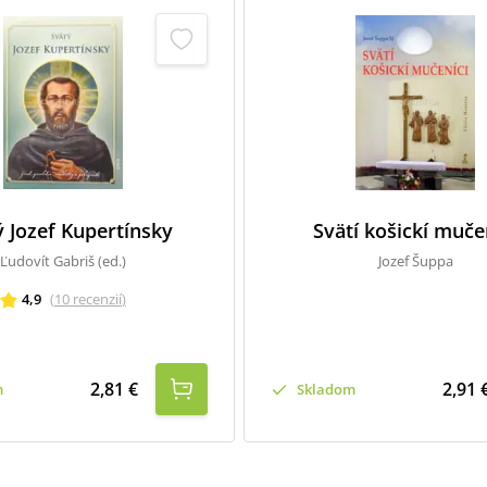
ý Jozef Kupertínsky
Svätí košickí muče
Ľudovít Gabriš (ed.)
Jozef Šuppa
4,9
(
10
recenzií
)
2,81 €
2,91 
m
Skladom