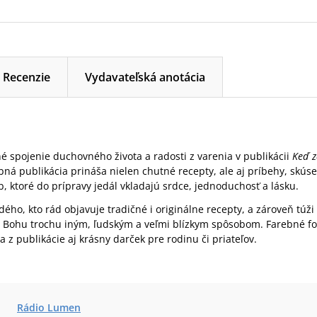
Recenzie
Vydavateľská anotácia
é spojenie duchovného života a radosti z varenia v publikácii
Keď z
bná publikácia prináša nielen chutné recepty, ale aj príbehy, skúse
, ktoré do prípravy jedál vkladajú srdce, jednoduchosť a lásku.
dého, kto rád objavuje tradičné i originálne recepty, a zároveň túži
h Bohu trochu iným, ľudským a veľmi blízkym spôsobom. Farebné fo
a z publikácie aj krásny darček pre rodinu či priateľov.
Rádio Lumen