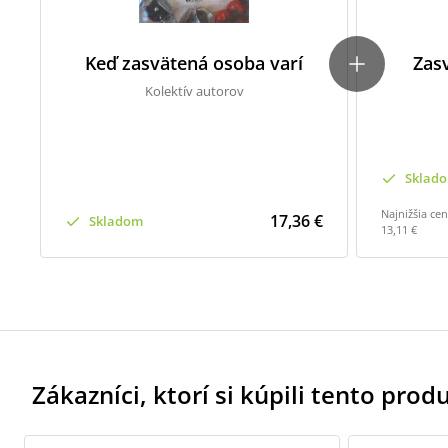
Keď zasvätená osoba varí
Zas
Kolektív autorov
Sklad
Najnižšia ce
17,36 €
Skladom
13,11 €
Zákazníci, ktorí si kúpili tento produk