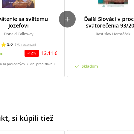
vätenie sa svätému
Ďalší Slováci v pro
Jozefovi
svätorečenia 93/2
Donald Calloway
Rastislav Hamráček
5,0
(
70
recenzií
)
13,11 €
om
-
12
%
na za posledných 30 dní pred zľavou:
Skladom
t, si kúpili tiež