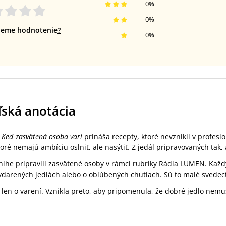
0
%
0
%
jeme hodnotenie?
0
%
ľská anotácia
a
Keď zasvätená osoba varí
prináša recepty, ktoré nevznikli v profe
toré nemajú ambíciu oslniť, ale nasýtiť. Z jedál pripravovaných tak, 
knihe pripravili zasvätené osoby v rámci rubriky Rádia LUMEN. Ka
darených jedlách alebo o obľúbených chutiach. Sú to malé svedect
e len o varení. Vznikla preto, aby pripomenula, že dobré jedlo nemus