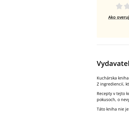
Ako overu
Vydavate
Kuchárska knih
Z ingrediencií, k
Recepty v tejto 
pokusoch, o nevy
Táto kniha nie j