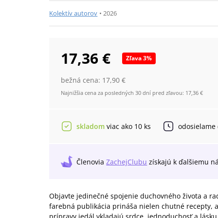
Kolektív autorov
•
2026
17,36 €
Zľava
3
%
bežná cena:
17,90 €
Najnižšia cena za posledných 30 dní pred zľavou:
17,36 €
skladom
viac ako 10 ks
odosielame
Členovia
ZachejClubu
získajú
k ďalšiemu n
Objavte jedinečné spojenie duchovného života a rado
farebná publikácia prináša nielen chutné recepty, a
prípravy jedál vkladajú srdce, jednoduchosť a lásku