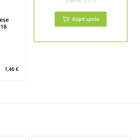
ušetríte:
2,37 €
Kúpiť spolu
cese
018
1,46 €