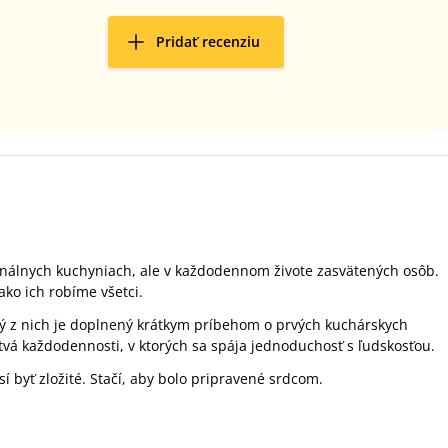
Pridať recenziu
sionálnych kuchyniach, ale v každodennom živote zasvätených osôb.
ako ich robíme všetci.
ždý z nich je doplnený krátkym príbehom o prvých kuchárskych
vá každodennosti, v ktorých sa spája jednoduchosť s ľudskosťou.
í byť zložité. Stačí, aby bolo pripravené srdcom.