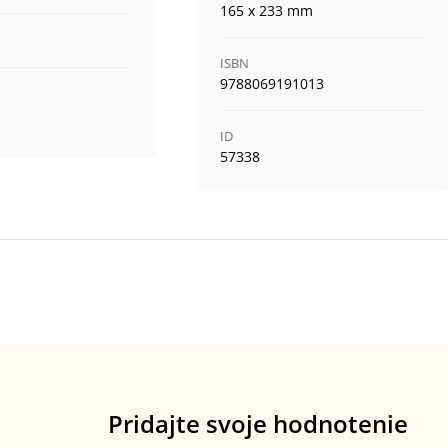
165 x 233 mm
ISBN
9788069191013
ID
57338
Pridajte svoje hodnotenie