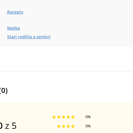
Recepty
Matka
Starí rodičia a seniori
(
0
)
0
%
0
z 5
0
%