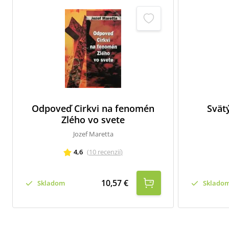
Odpoveď Cirkvi na fenomén
Svät
Zlého vo svete
Jozef Maretta
4,6
(
10
recenzií
)
10,57 €
Skladom
Sklado