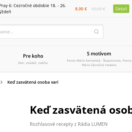
Pray 6: Cezročné obdobie 18. - 26.
8,00 €
10,00 €
Detail
týždeň
S motívom
Pre koho
Panna Mária Karmelská - Škapuliarska, Panna
Deti, mládež, rodičia
Mária Zázračná medaila
Keď zasvätená osoba varí
Keď zasvätená osob
Rozhlasové recepty z Rádia LUMEN