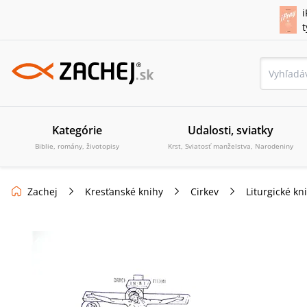
i
Kategórie
Udalosti, sviatky
Biblie, romány, životopisy
Krst, Sviatosť manželstva, Narodeniny
Zachej
Kresťanské knihy
Cirkev
Liturgické kn