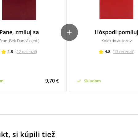
Pane, zmiluj sa
Hóspodi pomílu
František Dancák (ed.)
Kolektív autorov
4,8
(
12
recenzií
)
4,8
(
13
recenzií
)
9,70 €
om
Skladom
t, si kúpili tiež