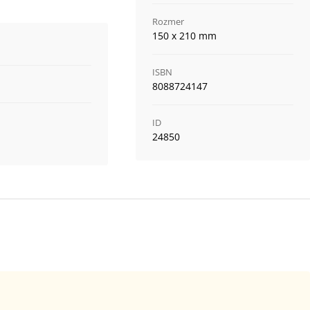
Rozmer
150 x 210 mm
ISBN
8088724147
ID
24850