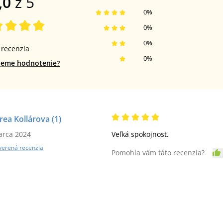
,0
z 5
0
%
0
%
0
%
recenzia
0
%
jeme hodnotenie?
rea Kollárova
(1)
arca 2024
Veľká spokojnosť.
verená recenzia
Pomohla vám táto recenzia?