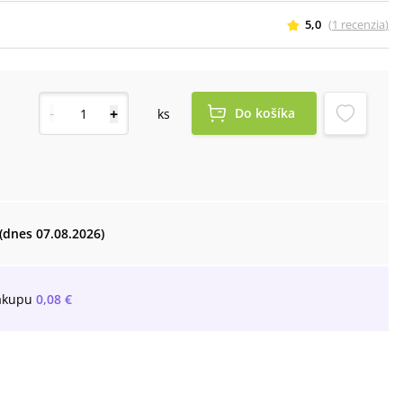
5,0
(
1
recenzia
)
-
+
Do košíka
ks
(dnes 07.08.2026)
ákupu
0,08 €