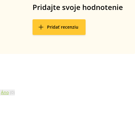
Pridajte svoje hodnotenie
Pridať recenziu
Áno
(
0
)