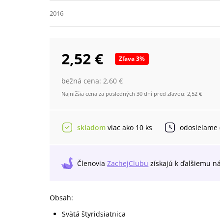
2016
2,52 €
Zľava
3
%
bežná cena:
2,60 €
Najnižšia cena za posledných 30 dní pred zľavou:
2,52 €
skladom
viac ako 10 ks
odosielame
Členovia
ZachejClubu
získajú
k ďalšiemu n
Obsah:
Svätá štyridsiatnica