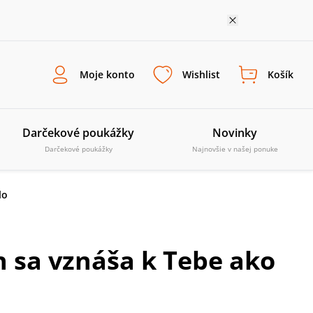
Moje konto
Wishlist
Košík
Darčekové poukážky
Novinky
Darčekové poukážky
Najnovšie v našej ponuke
lo
 sa vznáša k Tebe ako