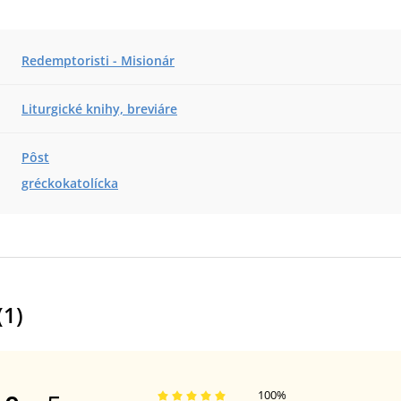
Redemptoristi - Misionár
Liturgické knihy, breviáre
Pôst
gréckokatolícka
(
1
)
100
%