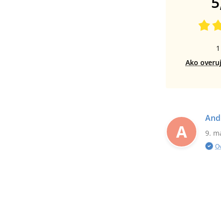
5
1
Ako overu
And
A
9. m
O