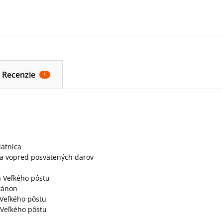
Recenzie
1
iatnica
a vopred posvätených darov
a Veľkého pôstu
 kánon
 Veľkého pôstu
 Veľkého pôstu