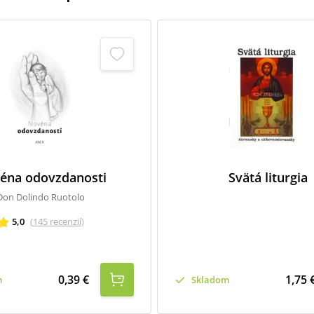
éna odovzdanosti
Svätá liturgia
Don Dolindo Ruotolo
5,0
(
145
recenzií
)
0,39 €
1,75 
m
Skladom