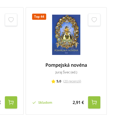
Top 44
Pompejská novéna
Juraj Švec (ed.)
5,0
(
20
recenzií
)
€
2,91 €
Skladom