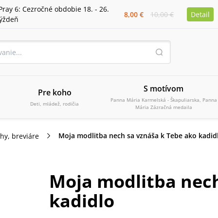
Pray 6: Cezročné obdobie 18. - 26.
8,00 €
10,00 €
Detail
týždeň
S motívom
Pre koho
Panna Mária Karmelská - Škapuliarska, Panna
Deti, mládež, rodičia
Mária Zázračná medaila
Moja modlitba nech sa vznáša k Tebe ako kadid
ihy, breviáre
Moja modlitba nech
kadidlo