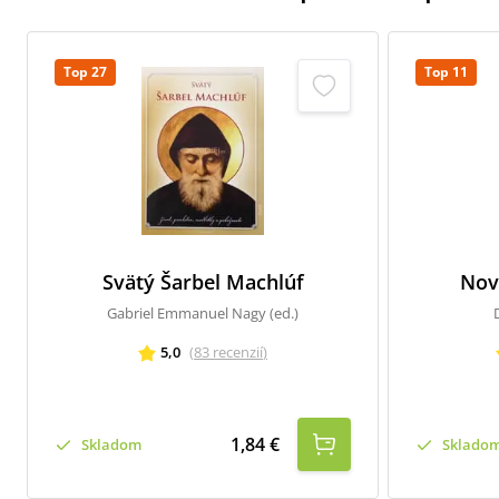
Top 27
Top 11
Svätý Šarbel Machlúf
Nov
Gabriel Emmanuel Nagy (ed.)
5,0
(
83
recenzií
)
1,84 €
Skladom
Sklado