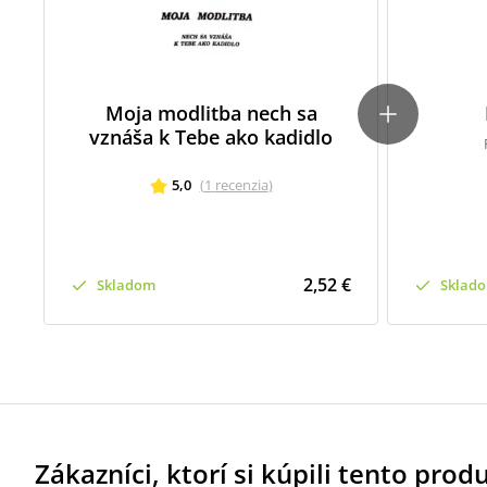
Moja modlitba nech sa
vznáša k Tebe ako kadidlo
5,0
(
1
recenzia
)
2,52 €
Skladom
Sklad
Zákazníci, ktorí si kúpili tento produk