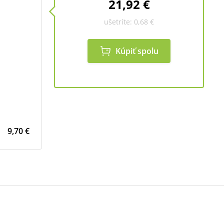
21,92 €
ušetríte:
0,68 €
Kúpiť spolu
j
9,70 €