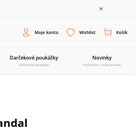
Moje konto
Wishlist
Košík
Darčekové poukážky
Novinky
Darčekové poukážky
Najnovšie v našej ponuke
andal