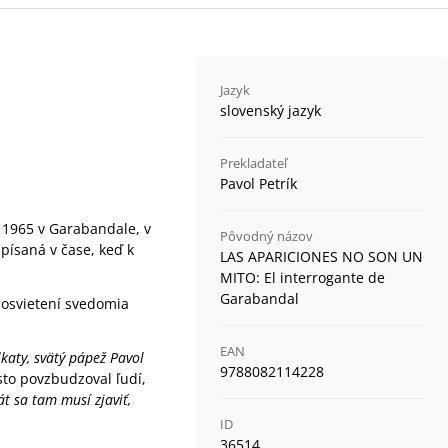
Jazyk
slovenský jazyk
Prekladateľ
Pavol Petrík
– 1965 v Garabandale, v
Pôvodný názov
písaná v čase, keď k
LAS APARICIONES NO SON UN
MITO: El interrogante de
Garabandal
 osvietení svedomia
EAN
lkaty, svätý pápež Pavol
9788082114228
to povzbudzoval ľudí,
t sa tam musí zjaviť,
ID
36514