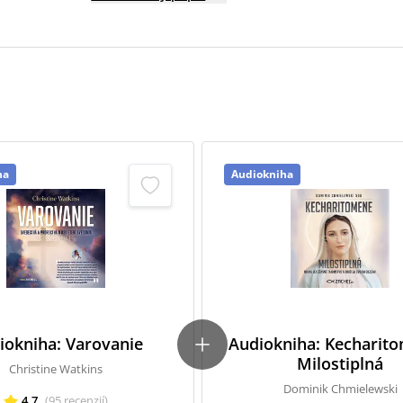
ha
Audiokniha
iokniha: Varovanie
Audiokniha: Kecharito
Milostiplná
Christine Watkins
Dominik Chmielewski
4,7
(
95
recenzií
)