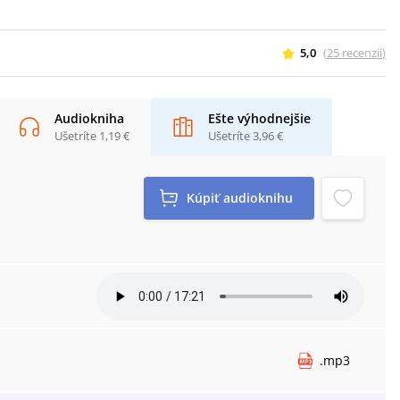
5,0
(
25
recenzií
)
Audiokniha
Ešte výhodnejšie
Ušetríte
1,19 €
Ušetríte
3,96 €
Kúpiť
audioknihu
.
mp3