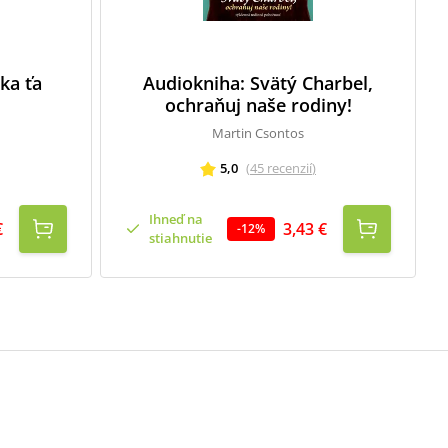
ka ťa
Audiokniha: Svätý Charbel,
ochraňuj naše rodiny!
Martin Csontos
5,0
(
45
recenzií
)
Ihneď na
€
3,43 €
-
12
%
stiahnutie