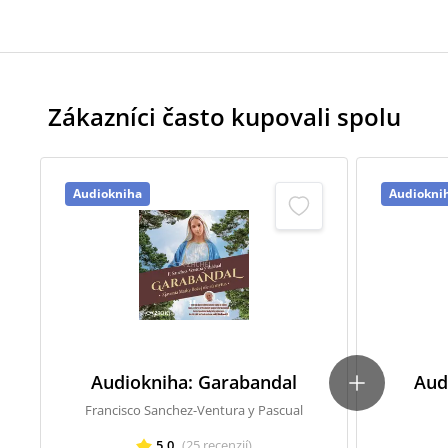
Zákazníci často kupovali spolu
Audiokniha
Audiokni
Audiokniha: Garabandal
Aud
Francisco Sanchez-Ventura y Pascual
5,0
(
25
recenzií
)