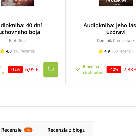
diokniha: 40 dní
Audiokniha: Jeho lás
uchovného boja
uzdraví
Piotr Glas
Dominik Chmielewski
4,8
(
18
recenzií
)
4,9
(
63
recenzií
)
a
Ihneď na
6,95 €
7,83 
-
12
%
-
12
%
ie
stiahnutie
Recenzie
Recenzia z blogu
25