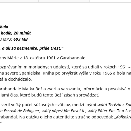
ibula
 hodín, 20 minút
ru MP3:
693 MB
, a ak sa nezmeníte, príde trest.“
nny Márie z 18. októbra 1961 v Garabandale
rozprávaním mimoriadnych udalostí, ktoré sa udiali v rokoch 1961 
na severe Španielska. Kniha po prvýkrát vyšla v roku 1965 a bola na
tále dochádzalo.
rabandale Matka Božia zverila varovania, informácie a posolstvá o
ami čias, ktoré budú tento Boží zásah sprevádzať.
veril veľký počet súčasných svätcov, medzi inými
svätá Terézia z Ka
ía Escrivá de Balaguer, svätý pápež Ján Pavol II., svätý Páter Pio.
Ten čas
arabandal. Na otázku o jeho autenticite stručne odpovedal: „
Koľkokrá
“