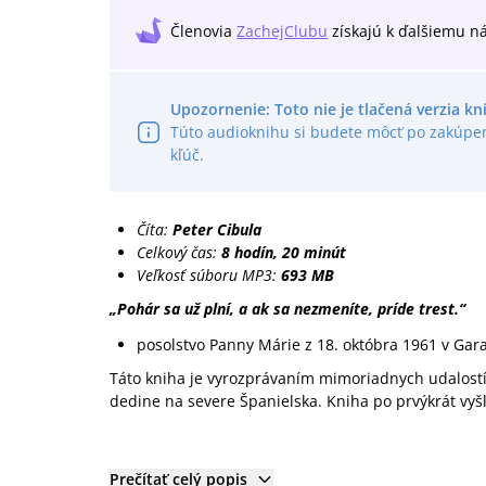
Členovia
ZachejClubu
získajú
k ďalšiemu n
Upozornenie: Toto nie je tlačená verzia kn
Túto audioknihu si budete môcť po zakúpen
kľúč.
Číta:
Peter Cibula
Celkový čas:
8 hodín, 20 minút
Veľkosť súboru MP3:
693 MB
„Pohár sa už plní, a ak sa nezmeníte, príde trest.“
posolstvo Panny Márie z 18. októbra 1961 v Ga
Táto kniha je vyrozprávaním mimoriadnych udalostí,
dedine na severe Španielska. Kniha po prvýkrát vyšl
Prečítať celý popis