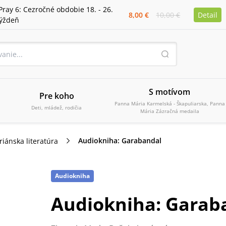
Pray 6: Cezročné obdobie 18. - 26.
8,00 €
10,00 €
Detail
týždeň
S motívom
Pre koho
Panna Mária Karmelská - Škapuliarska, Panna
Deti, mládež, rodičia
Mária Zázračná medaila
Audiokniha: Garabandal
iánska literatúra
Audiokniha
Audiokniha: Garab