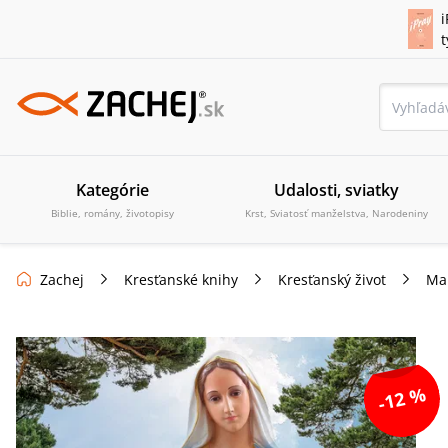
i
Kategórie
Udalosti, sviatky
Biblie, romány, životopisy
Krst, Sviatosť manželstva, Narodeniny
Zachej
Kresťanské knihy
Kresťanský život
Mar
-12 %