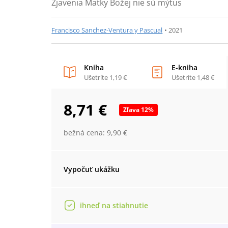
Zjavenia Matky Božej nie sú mýtus
Francisco Sanchez-Ventura y Pascual
•
2021
Kniha
E-kniha
Ušetríte
1,19 €
Ušetríte
1,48 €
8,71 €
Zľava
12
%
bežná cena:
9,90 €
Vypočuť ukážku
ihneď na stiahnutie