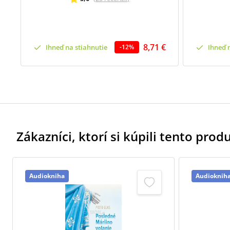
8,71 €
Ihneď na stiahnutie
Ihneď 
-
12
%
Zákazníci, ktorí si kúpili tento produk
Audiokniha
Audioknih