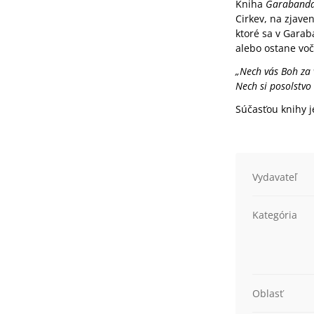
Kniha
Garabandal
Cirkev, na zjave
ktoré sa v Garaba
alebo ostane voč
„Nech vás Boh za 
Nech si posolstvo
Súčasťou knihy j
Vydavateľ
Kategória
Oblasť