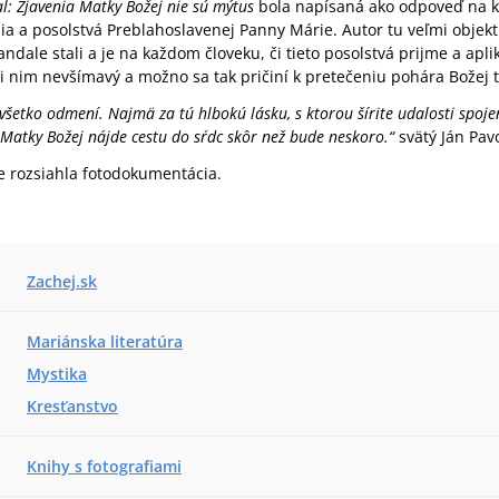
: Zjavenia Matky Božej nie sú mýtus
bola napísaná ako odpoveď na kn
nia a posolstvá Preblahoslavenej Panny Márie. Autor tu veľmi objekt
ndale stali a je na každom človeku, či tieto posolstvá prijme a apli
i nim nevšímavý a možno sa tak pričiní k pretečeniu pohára Božej tr
všetko odmení. Najmä za tú hlbokú lásku, s ktorou šírite udalosti spo
 Matky Božej nájde cestu do sŕdc skôr než bude neskoro.“
svätý Ján Pavol
e rozsiahla fotodokumentácia.
Zachej.sk
Mariánska literatúra
Mystika
Kresťanstvo
Knihy s fotografiami