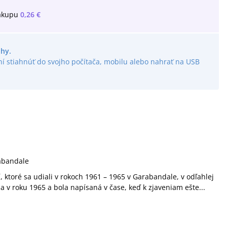
ákupu
0,26 €
ihy.
í stiahnúť do svojho počítača, mobilu alebo nahrať na USB
rabandale
 ktoré sa udiali v rokoch 1961 – 1965 v Garabandale, v odľahlej
a v roku 1965 a bola napísaná v čase, keď k zjaveniam ešte...