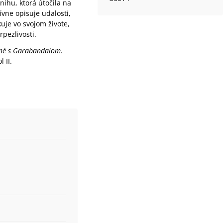
ihu, ktorá útočila na
ívne opisuje udalosti,
kuje vo svojom živote,
pezlivosti.
jené s Garabandalom.
 II.