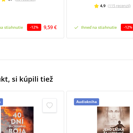
4,9
(
115
recenzií
)
9,59 €
na stiahnutie
Ihneď na stiahnutie
-
12
%
-
12
%
t, si kúpili tiež
a
Audiokniha