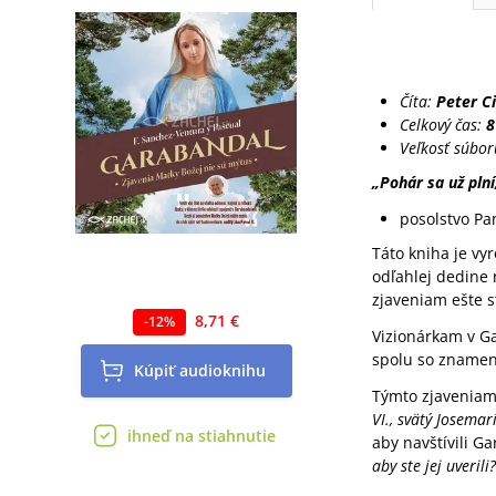
Číta:
Peter C
Celkový čas:
8
Veľkosť súbo
„Pohár sa už plní
posolstvo Pa
Táto kniha je vy
odľahlej dedine 
zjaveniam ešte s
8,71 €
-
12
%
Vizionárkam v Ga
spolu so znameni
Kúpiť
audioknihu
Týmto zjaveniam 
VI., svätý Josemar
ihneď na stiahnutie
aby navštívili G
aby ste jej uverili?