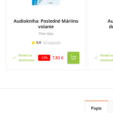
Audiokniha: Posledné Máriino
Au
volanie
d
Piotr Glas
5,0
(
67
recenzií
)
Ihneď na
Ihneď n
7,83 €
-
12
%
stiahnutie
stiahnut
Popis