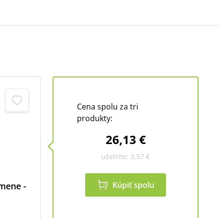
Cena spolu za tri
produkty:
26,13 €
ušetríte:
3,57 €
Kúpiť spolu
mene -