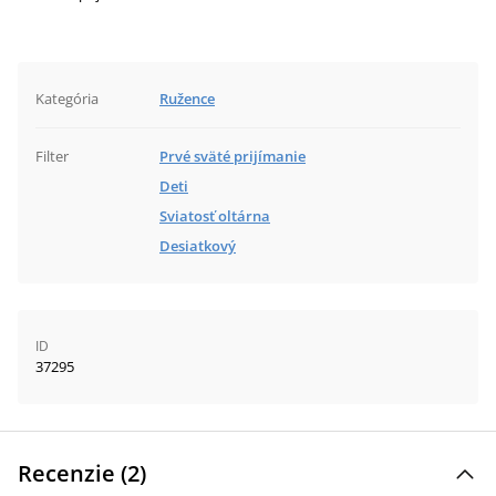
Kategória
Ružence
Filter
Prvé sväté prijímanie
Deti
Sviatosť oltárna
Desiatkový
ID
37295
Recenzie (
2
)