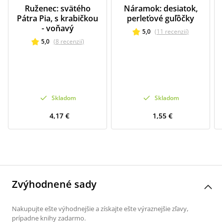
Ruženec: svätého
Náramok: desiatok,
Pátra Pia, s krabičkou
perleťové guľôčky
- voňavý
5,0
(
11
recenzií
)
5,0
(
8
recenzií
)
Skladom
Skladom
4,17 €
1,55 €
Zvýhodnené sady
Nakupujte ešte výhodnejšie a získajte ešte výraznejšie zľavy,
prípadne knihy zadarmo.