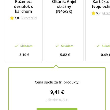
Ruženec:
Oltárik: Anjel
Kartička:
desiatok s
strážny
tvoju och
kalichom
(N46/SK)
5,0
(
4
re
5,0
(
2
recenzie
)
Skladom
Skladom
Skla
3,10 €
5,82 €
0,49 
Cena spolu za tri produkty:
9,41 €
ušetríte:
0,29 €