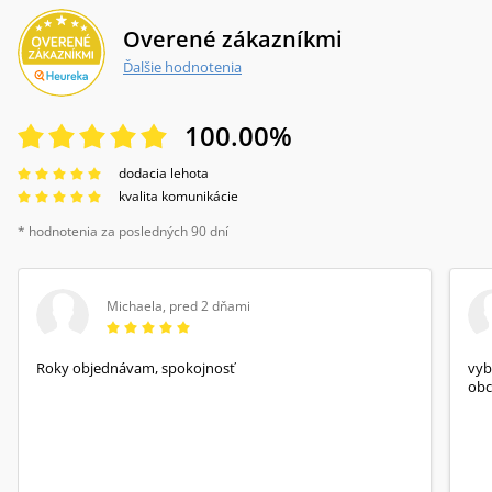
Overené zákazníkmi
Ďalšie hodnotenia
100.00
%
dodacia lehota
kvalita komunikácie
* hodnotenia za posledných 90 dní
Michaela
,
pred 2 dňami
Roky objednávam, spokojnosť
vyb
obc