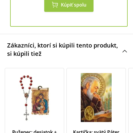
Kúpiť spolu
Zákazníci, ktorí si kúpili tento produkt,
si kúpili tiež
Ruženec: desiatok +
Kartička: svätý Páter