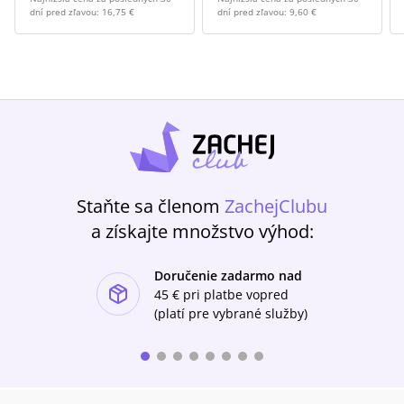
dní pred zľavou:
16,75 €
dní pred zľavou:
9,60 €
Staňte sa členom
ZachejClubu
a získajte množstvo výhod:
Doručenie zadarmo nad
ishlist-u
45 €
pri platbe vopred
(platí pre vybrané služby)