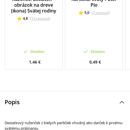
obrázok na dreve
Pio
(ikona) Svätej rodiny
5,0
(
7
recenzií
)
4,8
(
13
recenzií
)
Skladom
Skladom
1,46 €
0,49 €
Popis
Desiatkový ruženček z bielych perličiek vhodný ako darček k prvému
svätému prijímaniu.