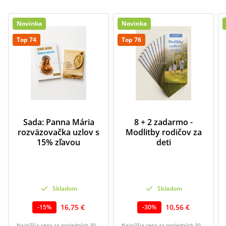
Novinka
Novinka
Top 74
Top 76
Sada: Panna Mária
8 + 2 zadarmo -
rozväzovačka uzlov s
Modlitby rodičov za
15% zľavou
deti
Skladom
Skladom
16,75 €
10,56 €
-
15
%
-
30
%
Najnižšia cena za posledných 30
Najnižšia cena za posledných 30