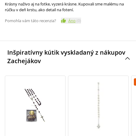
Krásny naživo aj na fotke, vyzerá krásne. Kupovali sme malému na
rúčku v deň krstu, ako detail na fotení.
Pomohla vám táto recenzia?
Áno
(
0
)
Inšpiratívny kútik vyskladaný z nákupov
Zachejákov