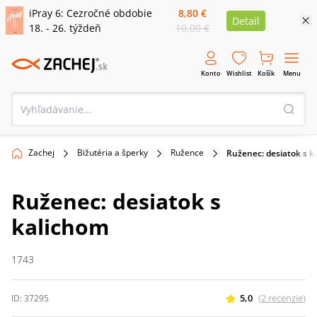
iPray 6: Cezročné obdobie
8,80 €
Detail
18. - 26. týždeň
10,00 €
Konto
Wishlist
Košík
Menu
Zachej
Bižutéria a šperky
Ružence
Ruženec: desiatok s k
Ruženec: desiatok s
kalichom
1743
5,0
(
2
recenzie
)
ID:
37295