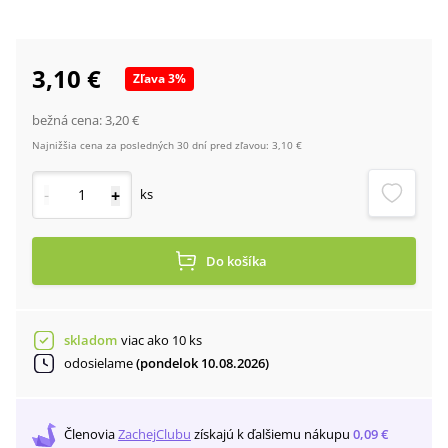
3,10 €
Zľava
3
%
bežná cena:
3,20 €
Najnižšia cena za posledných 30 dní pred zľavou:
3,10 €
-
+
ks
Do košíka
skladom
viac ako 10 ks
odosielame
(pondelok 10.08.2026)
Členovia
ZachejClubu
získajú
k ďalšiemu nákupu
0,09 €