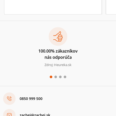
100.00% zákazníkov
nás odporúča
Zdroj: Heureka.sk
0850 999 500
zachej@zachej.sk