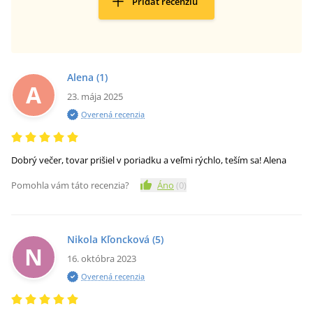
Pridať recenziu
Alena
(1)
A
23. mája 2025
Overená recenzia
Dobrý večer, tovar prišiel v poriadku a veľmi rýchlo, teším sa! Alena
Pomohla vám táto recenzia?
Áno
(
0
)
Nikola Kľoncková
(5)
N
16. októbra 2023
Overená recenzia