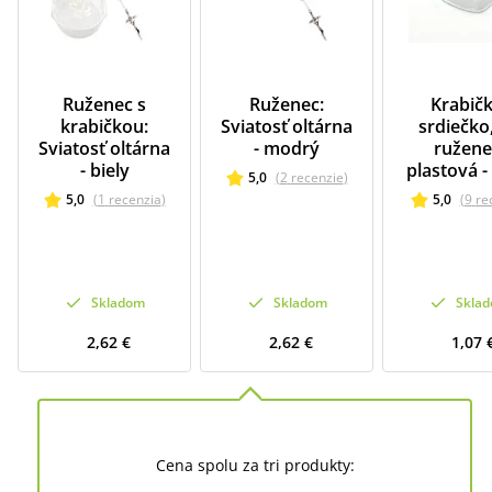
Ruženec s
Ruženec:
Krabičk
krabičkou:
Sviatosť oltárna
srdiečko
Sviatosť oltárna
- modrý
ružene
- biely
plastová -
5,0
(
2
recenzie
)
5,0
(
1
recenzia
)
5,0
(
9
re
Skladom
Skladom
Skla
2,62 €
2,62 €
1,07 
Cena spolu za tri produkty: