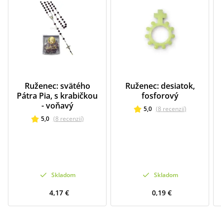
Ruženec: svätého
Ruženec: desiatok,
Pátra Pia, s krabičkou
fosforový
- voňavý
5,0
(
8
recenzií
)
5,0
(
8
recenzií
)
Skladom
Skladom
4,17 €
0,19 €