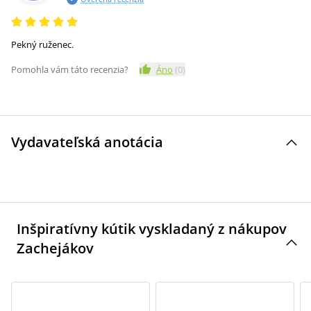
Pekný ruženec.
Pomohla vám táto recenzia?
Áno
(
0
)
Vydavateľská anotácia
Inšpiratívny kútik vyskladaný z nákupov
Zachejákov