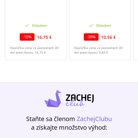
Skladom
Skladom
16,75 €
10,56 €
-
15
%
-
30
%
Najnižšia cena za posledných 30
Najnižšia cena za posledných 30
dní pred zľavou:
16,75 €
dní pred zľavou:
9,60 €
Staňte sa členom
ZachejClubu
a získajte množstvo výhod: