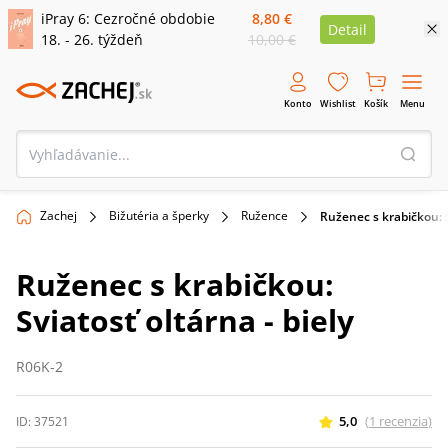
iPray 6: Cezročné obdobie
8,80 €
Detail
18. - 26. týždeň
10,00 €
Konto
Wishlist
Košík
Menu
Zachej
Bižutéria a šperky
Ružence
Ruženec s krabičkou: S
Ruženec s krabičkou:
Sviatosť oltárna - biely
R06K-2
5,0
(
1
recenzia
)
ID:
37521