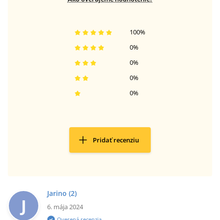
100
%
0
%
0
%
0
%
0
%
Pridať recenziu
Jarino
(2)
J
6. mája 2024
Overená recenzia