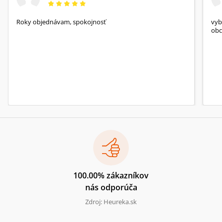
Roky objednávam, spokojnosť
vyb
obc
100.00% zákazníkov
nás odporúča
Zdroj: Heureka.sk