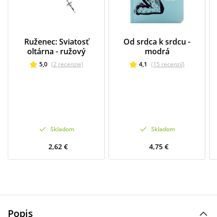
Ruženec: Sviatosť
Od srdca k srdcu -
oltárna - ružový
modrá
5,0
(
2
recenzie
)
4,1
(
15
recenzií
)
Skladom
Skladom
2,62 €
4,75 €
Popis