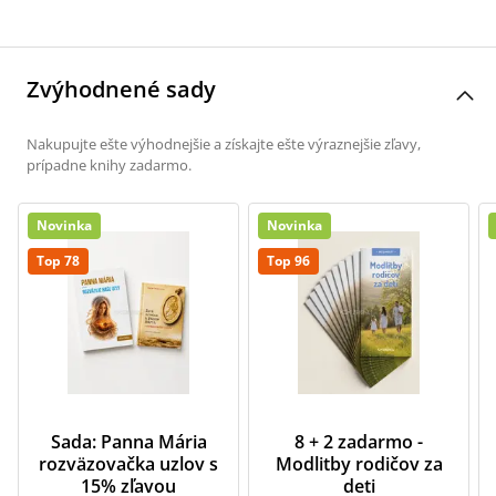
Zvýhodnené sady
Nakupujte ešte výhodnejšie a získajte ešte výraznejšie zľavy,
prípadne knihy zadarmo.
Novinka
Novinka
Top 78
Top 96
Sada: Panna Mária
8 + 2 zadarmo -
rozväzovačka uzlov s
Modlitby rodičov za
15% zľavou
deti