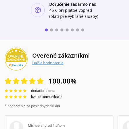
Doručenie zadarmo nad
ishlist-u
45 €
pri platbe vopred
(platí pre vybrané služby)
Overené zákazníkmi
Ďalšie hodnotenia
100.00
%
dodacia lehota
kvalita komunikácie
* hodnotenia za posledných 90 dní
Michaela
,
pred 1 dňom