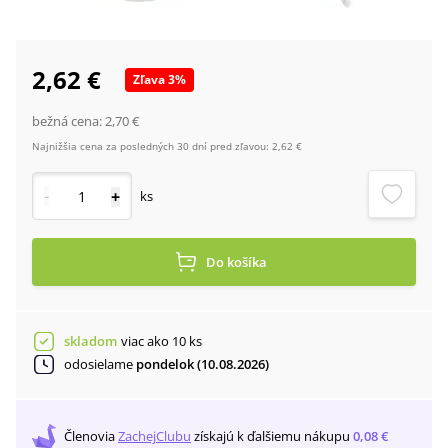
2,62 €
Zľava
3
%
bežná cena:
2,70 €
Najnižšia cena za posledných 30 dní pred zľavou:
2,62 €
-
+
ks
Do košíka
skladom
viac ako 10 ks
odosielame
pondelok (10.08.2026)
Členovia
ZachejClubu
získajú
k ďalšiemu nákupu
0,08 €