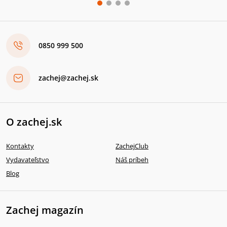
0850 999 500
zachej@zachej.sk
O zachej.sk
Kontakty
ZachejClub
Vydavateľstvo
Náš príbeh
Blog
Zachej magazín