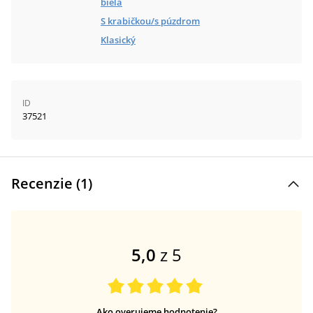
biela
S krabičkou/s púzdrom
Klasický
ID
37521
Recenzie (
1
)
5,0
z 5
Ako overujeme hodnotenie?