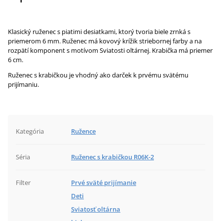
Klasický ruženec s piatimi desiatkami, ktorý tvoria biele zrnká s
priemerom 6 mm. Ruženec má kovový krížik striebornej farby a na
rozpätí komponent s motívom Sviatosti oltárnej. Krabička má priemer
6 cm.
Ruženec s krabičkou je vhodný ako darček k prvému svätému
prijímaniu.
Kategória
Ružence
Séria
Ruženec s krabičkou R06K-2
Filter
Prvé sväté prijímanie
Deti
Sviatosť oltárna