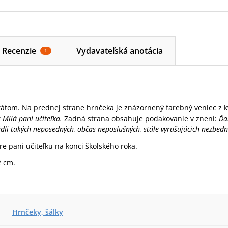
Recenzie
Vydavateľská anotácia
1
itátom. Na prednej strane hrnčeka je znázornený farebný veniec z k
t
Milá pani učiteľka.
Zadná strana obsahuje poďakovanie v znení:
Ďak
ládli takých neposedných, občas neposlušných, stále vyrušujúcich nezbedn
re pani učiteľku na konci školského roka.
2 cm.
Hrnčeky, šálky