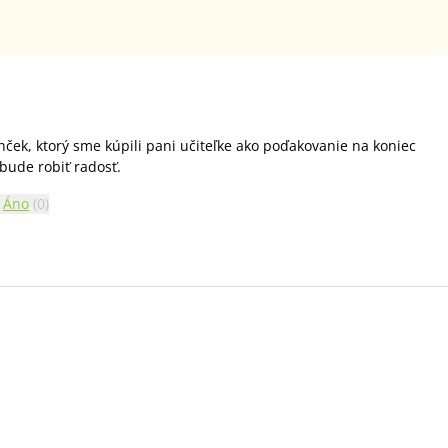
nček, ktorý sme kúpili pani učiteľke ako poďakovanie na koniec
bude robiť radosť.
Áno
(
0
)