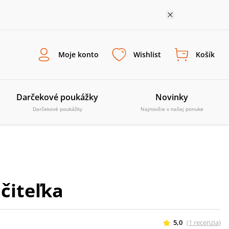
Moje konto
Wishlist
Košík
Darčekové poukážky
Novinky
Darčekové poukážky
Najnovšie v našej ponuke
čiteľka
5,0
(
1
recenzia
)