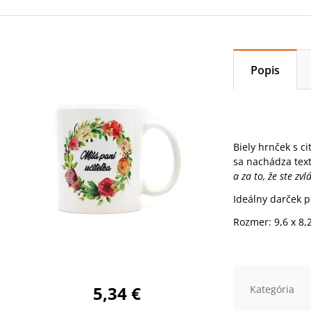
Popis
Biely hrnček s c
sa nachádza tex
a za to, že ste zv
Ideálny darček p
Rozmer: 9,6 x 8,
5,34 €
Kategória