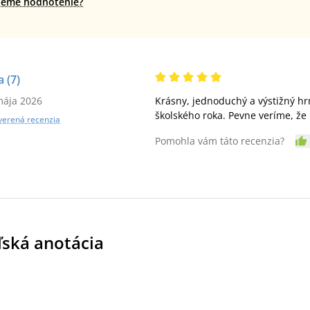
jeme hodnotenie?
a
(7)
mája 2026
Krásny, jednoduchý a výstižný hr
školského roka. Pevne veríme, že 
verená recenzia
Pomohla vám táto recenzia?
ľská anotácia