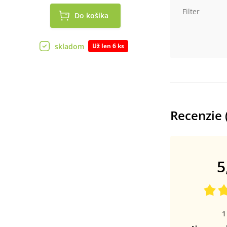
Filter
Do košíka
skladom
Už len 6 ks
Recenzie 
5
1