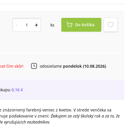
-
+
Do košíka
ks
ať čím skôr!
odosielame
pondelok (10.08.2026)
ákupu
0,16 €
e znázornený farebný veniec z kvetov. V strede venčeka sa
huje poďakovanie v znení:
Ďakujem za celý školský rok a za to, že
le vyrušujúcich nezbedníkov.