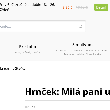
Pray 6: Cezročné obdobie 18. - 26.
8,80 €
10,00 €
Detail
týždeň
S motívom
Pre koho
Panna Mária Karmelská - Škapuliarska, Panna
Deti, mládež, rodičia
Mária Karmelská - Škapuliarska
lá pani učiteľka
Hrnček: Milá pani u
ID:
37933