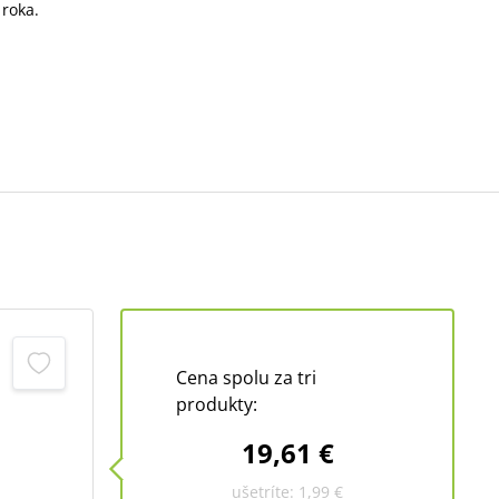
 roka.
Cena spolu za tri
produkty:
19,61 €
ušetríte:
1,99 €