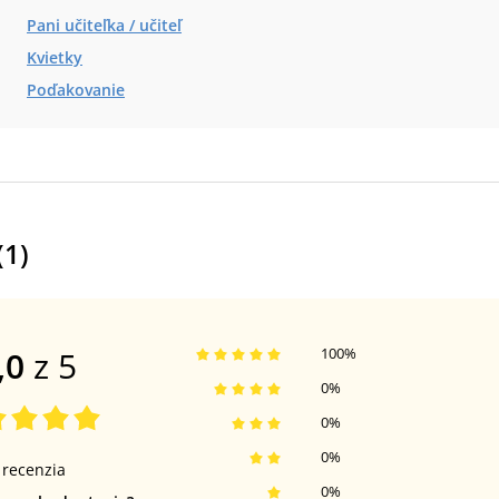
Pani učiteľka / učiteľ
Kvietky
Poďakovanie
(
1
)
,0
z 5
100
%
0
%
0
%
0
%
recenzia
0
%