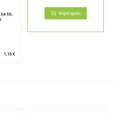
Kúpiť spolu
za to,
e
1,16 €