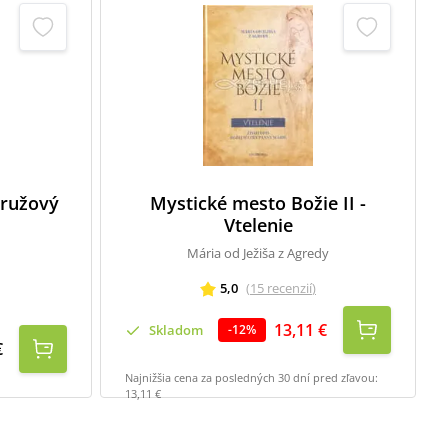
- ružový
Mystické mesto Božie II -
Vtelenie
Mária od Ježiša z Agredy
5,0
(
15
recenzií
)
13,11 €
Skladom
-
12
%
€
Najnižšia cena za posledných 30 dní pred zľavou:
13,11 €