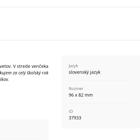
Jazyk
vetov. V strede venčeka
slovenský jazyk
ujem za celý školský rok
íkov.
Rozmer
96 x 82 mm
ID
37933