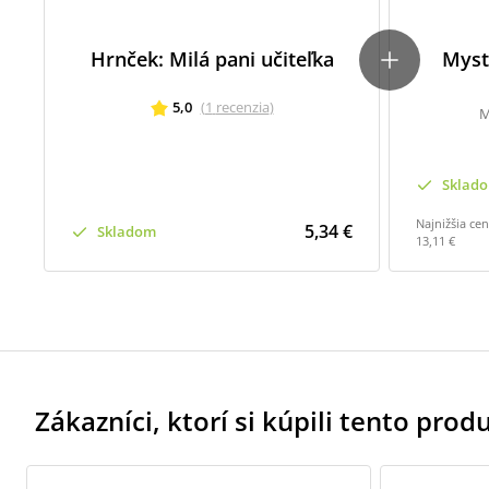
Hrnček: Milá pani učiteľka
Myst
5,0
(
1
recenzia
)
M
Sklad
Najnižšia ce
5,34 €
Skladom
13,11 €
Zákazníci, ktorí si kúpili tento produk