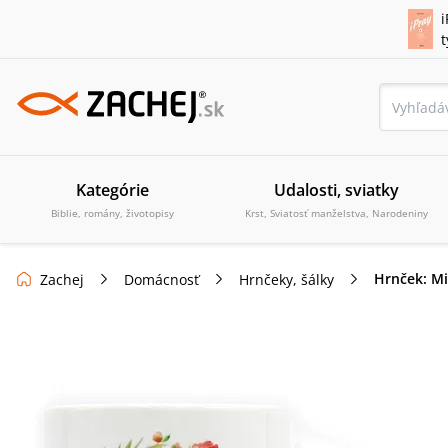
i
Kategórie
Udalosti, sviatky
Biblie, romány, životopisy
Krst, Sviatosť manželstva, Narodeniny
Hrnček: Mi
Zachej
Domácnosť
Hrnčeky, šálky