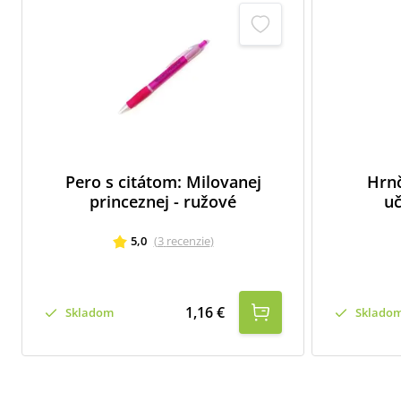
Pero s citátom: Milovanej
Hrnč
princeznej - ružové
uč
5,0
(
3
recenzie
)
1,16 €
Skladom
Sklado