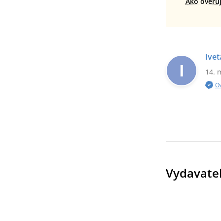
Ako overu
Ivet
I
14. 
O
Vydavate