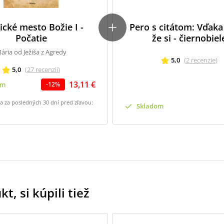
ické mesto Božie I -
Pero s citátom: Vďaka 
Počatie
že si - čiernobiel
ária od Ježiša z Agredy
5,0
(
2
recenzie
)
5,0
(
27
recenzií
)
13,11 €
om
-
12
%
na za posledných 30 dní pred zľavou:
Skladom
t, si kúpili tiež