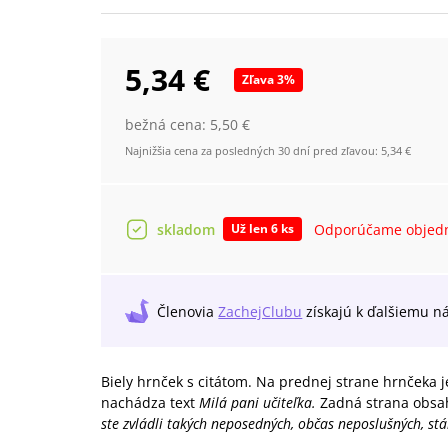
5,34 €
Zľava
3
%
bežná cena:
5,50 €
Najnižšia cena za posledných 30 dní pred zľavou:
5,34 €
skladom
Odporúčame objedn
Už len 6 ks
Členovia
ZachejClubu
získajú
k ďalšiemu n
Biely hrnček s citátom. Na prednej strane hrnčeka j
nachádza text
Milá pani učiteľka.
Zadná strana obsa
ste zvládli takých neposedných, občas neposlušných, stá