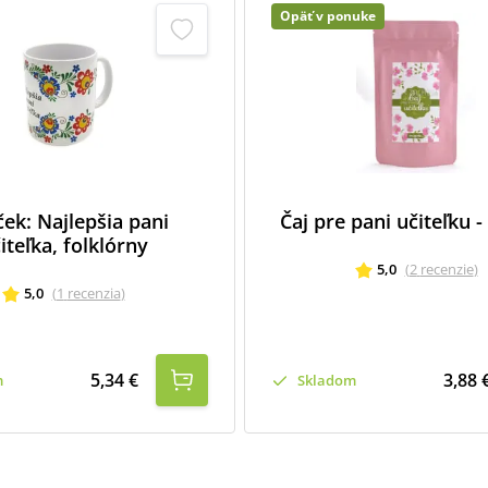
Opäť v ponuke
ek: Najlepšia pani
Čaj pre pani učiteľku 
iteľka, folklórny
5,0
(
2
recenzie
)
5,0
(
1
recenzia
)
5,34 €
3,88 
m
Skladom