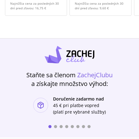
Najnižšia cena za posledných 30
Najnižšia cena za posledných 30
dní pred zľavou:
16,75 €
dní pred zľavou:
9,60 €
Staňte sa členom
ZachejClubu
a získajte množstvo výhod:
Doručenie zadarmo nad
ishlist-u
45 €
pri platbe vopred
(platí pre vybrané služby)