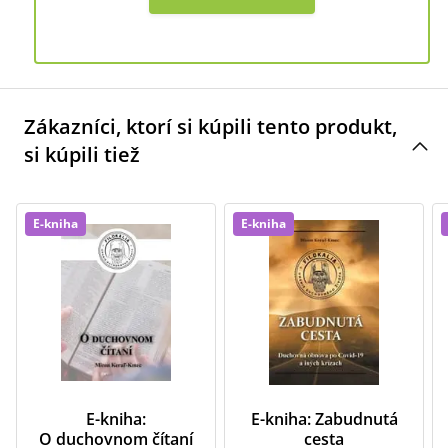
Zákazníci, ktorí si kúpili tento produkt,
si kúpili tiež
E-kniha
E-kniha
E-kniha:
E-kniha: Zabudnutá
O duchovnom čítaní
cesta