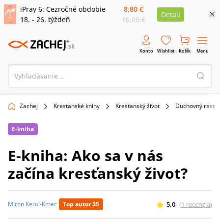
iPray 6: Cezročné obdobie
8,80 €
Detail
18. - 26. týždeň
10,00 €
Konto
Wishlist
Košík
Menu
Zachej
Kresťanské knihy
Kresťanský život
Duchovný rast
E-kniha
E-kniha: Ako sa v nás
začína kresťanský život?
5,0
(
1
recenzia
)
Miron Keruľ-Kmec
Top autor 35