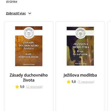
stránke
Zobraziť viac
Zásady duchovného
Ježišova modlitba
života
5,0
(
1
recenzia
)
5,0
(
2
recenzie
)