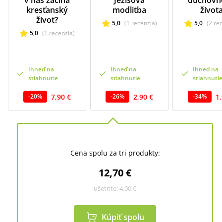
v nás začína
Ježišova
duchovn
kresťanský
modlitba
život
život?
5,0
(
1
recenzia
)
5,0
(
2
re
5,0
(
1
recenzia
)
Ihneď na
Ihneď na
Ihneď na
stiahnutie
stiahnutie
stiahnuti
7,90 €
2,90 €
1
-
20
%
-
26
%
-
34
%
Cena spolu za tri produkty:
12,70 €
ušetríte:
4,00 €
Kúpiť spolu