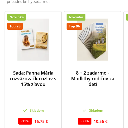
prípadne knihy zadarmo.
Novinka
Novinka
Top 78
Top 96
Sada: Panna Mária
8 + 2 zadarmo -
rozväzovačka uzlov s
Modlitby rodičov za
15% zľavou
deti
Skladom
Skladom
16,75 €
10,56 €
-
15
%
-
30
%