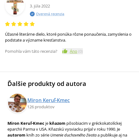
3. júla 2022
Overená recenzia
Úžasné literárne dielo, ktoré ponúka rôzne ponaučenia, zamyslenia o
podstate a význame kresťanstva.
Pomohla vám táto recenzia?
Áno
(
0
)
Ďalšie produkty od autora
Miron Keruľ-Kmec
126 produktov
Miron Keruľ-Kmec
je
kňazom
pôsobiacim v gréckokatolíckej
eparchii Parma v USA. Kňazskú vysviacku prijal v roku 1990. Je
autorom
kníh zo série
Umenie duchovného života
a publikuje aj na