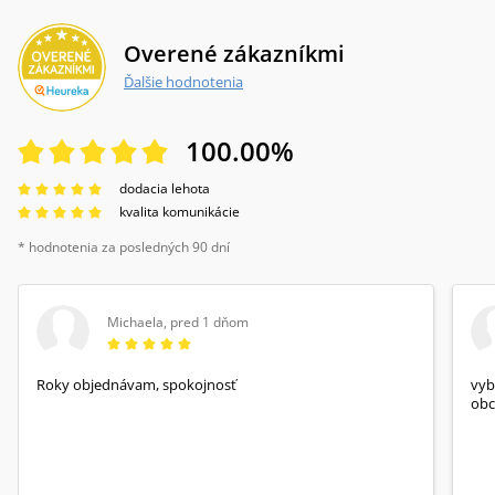
Overené zákazníkmi
Ďalšie hodnotenia
100.00
%
dodacia lehota
kvalita komunikácie
* hodnotenia za posledných 90 dní
Michaela
,
pred 1 dňom
Roky objednávam, spokojnosť
vyb
obc