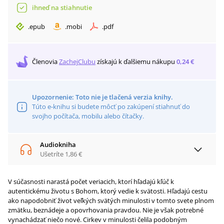
ihneď na stiahnutie
.
epub
.
mobi
.
pdf
Členovia
ZachejClubu
získajú
k ďalšiemu nákupu
0,24 €
Upozornenie: Toto nie je tlačená verzia knihy.
Túto e-knihu si budete môcť po zakúpení stiahnuť do
svojho počítača, mobilu alebo čítačky.
Audiokniha
Ušetríte
1,86 €
V súčasnosti narastá počet veriacich, ktorí hľadajú kľúč k
autentickému životu s Bohom, ktorý vedie k svätosti. Hľadajú cestu
ako napodobniť život veľkých svätých minulosti v tomto svete plnom
zmätku, beznádeje a opovrhovania pravdou. Nie je však potrebné
vynachádzať niečo nové. Cirkev v minulosti čelila podobným