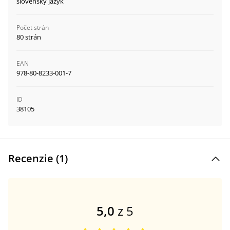
slovenský jazyk
Počet strán
80 strán
EAN
978-80-8233-001-7
ID
38105
Recenzie (
1
)
5,0
z 5