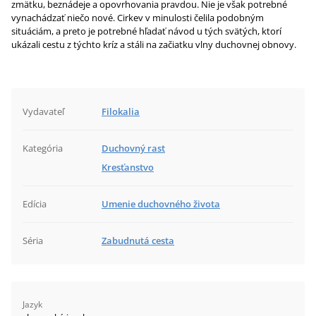
zmätku, beznádeje a opovrhovania pravdou. Nie je však potrebné
vynachádzať niečo nové. Cirkev v minulosti čelila podobným
situáciám, a preto je potrebné hľadať návod u tých svätých, ktorí
ukázali cestu z týchto kríz a stáli na začiatku vlny duchovnej obnovy.
Vydavateľ
Filokalia
Kategória
Duchovný rast
Kresťanstvo
Edícia
Umenie duchovného života
Séria
Zabudnutá cesta
Jazyk