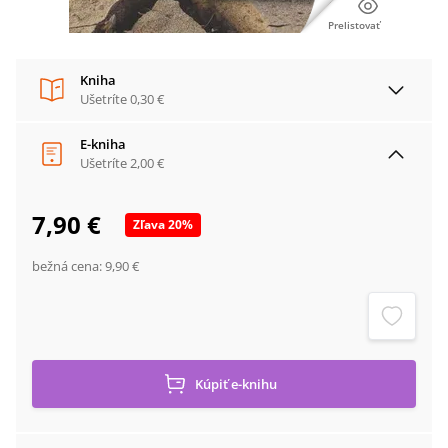
Prelistovať
Kniha
Ušetríte
0,30 €
E-kniha
Ušetríte
2,00 €
7,90 €
Zľava
20
%
bežná cena:
9,90 €
Kúpiť
e-knihu