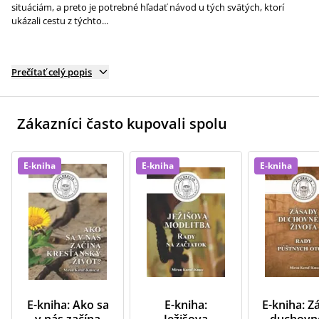
situáciám, a preto je potrebné hľadať návod u tých svätých, ktorí
ukázali cestu z týchto...
Prečítať celý popis
Zákazníci často kupovali spolu
E-kniha
E-kniha
E-kniha
E-kniha: Ako sa
E-kniha:
E-kniha: Z