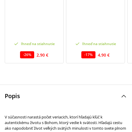
Ihneď na stiahnutie
Ihneď na stiahnutie
2,90 €
4,90 €
-
26
%
-
17
%
Popis
V súčasnosti narastá počet veriacich, ktorí hľadajú kľúč k
autentickému životu s Bohom, ktorý vedie k svätosti. Hľadajú cestu
ako napodobniť život veľkých svätých minulosti v tomto svete plnom