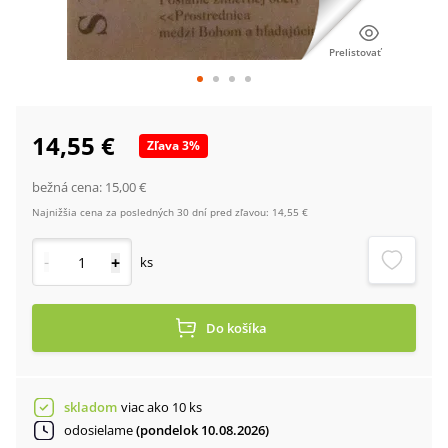
Prelistovať
14,55 €
Zľava
3
%
bežná cena:
15,00 €
Najnižšia cena za posledných 30 dní pred zľavou:
14,55 €
-
+
ks
Do košíka
skladom
viac ako 10 ks
odosielame
(pondelok 10.08.2026)