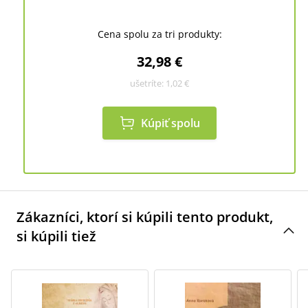
Cena spolu za tri produkty:
32,98 €
ušetríte:
1,02 €
Kúpiť spolu
Zákazníci, ktorí si kúpili tento produkt,
si kúpili tiež