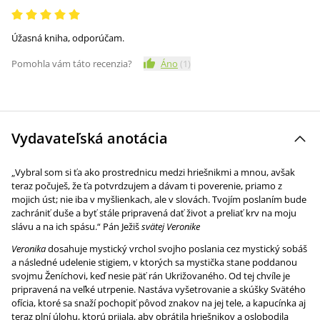
Úžasná kniha, odporúčam.
Pomohla vám táto recenzia?
Áno
(
1
)
Vydavateľská anotácia
„Vybral som si ťa ako prostrednicu medzi hriešnikmi a mnou, avšak
teraz počuješ, že ťa potvrdzujem a dávam ti poverenie, priamo z
mojich úst; nie iba v myšlienkach, ale v slovách. Tvojím poslaním bude
zachrániť duše a byť stále pripravená dať život a preliať krv na moju
slávu a na ich spásu.“ Pán Ježiš
svätej Veronike
Veronika
dosahuje mystický vrchol svojho poslania cez mystický sobáš
a následné udelenie stigiem, v ktorých sa mystička stane poddanou
svojmu Ženíchovi, keď nesie päť rán Ukrižovaného. Od tej chvíle je
pripravená na veľké utrpenie. Nastáva vyšetrovanie a skúšky Svätého
ofícia, ktoré sa snaží pochopiť pôvod znakov na jej tele, a kapucínka aj
teraz plní úlohu, ktorú prijala, aby obrátila hriešnikov a oslobodila