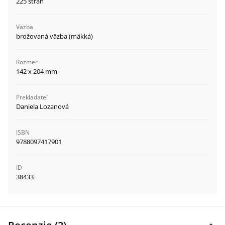
225 strán
Väzba
brožovaná väzba (mäkká)
Rozmer
142 x 204 mm
Prekladateľ
Daniela Lozanová
ISBN
9788097417901
ID
38433