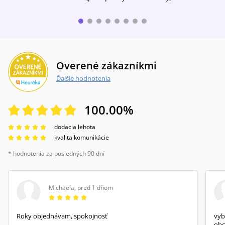
Overené zákazníkmi
Ďalšie hodnotenia
100.00
%
dodacia lehota
kvalita komunikácie
* hodnotenia za posledných 90 dní
Michaela
,
pred 1 dňom
Roky objednávam, spokojnosť
vyb
obc