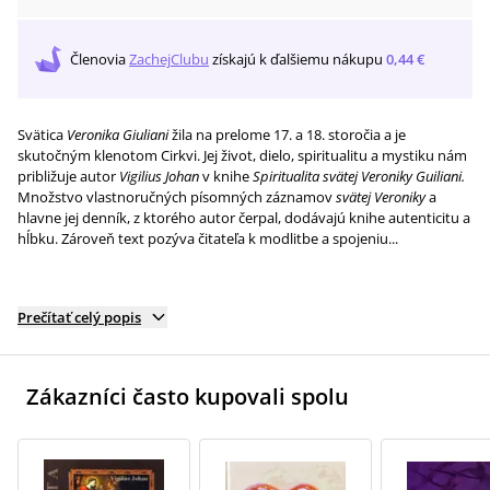
Členovia
ZachejClubu
získajú
k ďalšiemu nákupu
0,44 €
Svätica
Veronika Giuliani
žila na prelome 17. a 18. storočia a je
skutočným klenotom Cirkvi. Jej život, dielo, spiritualitu a mystiku nám
približuje autor
Vigilius Johan
v knihe
Spiritualita svätej Veroniky Guiliani.
Množstvo vlastnoručných písomných záznamov
svätej Veroniky
a
hlavne jej denník, z ktorého autor čerpal, dodávajú knihe autenticitu a
hĺbku. Zároveň text pozýva čitateľa k modlitbe a spojeniu...
Prečítať celý popis
Zákazníci často kupovali spolu