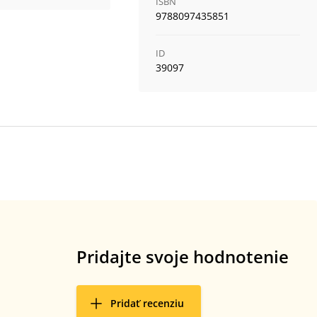
ISBN
9788097435851
ID
39097
Pridajte svoje hodnotenie
Pridať recenziu