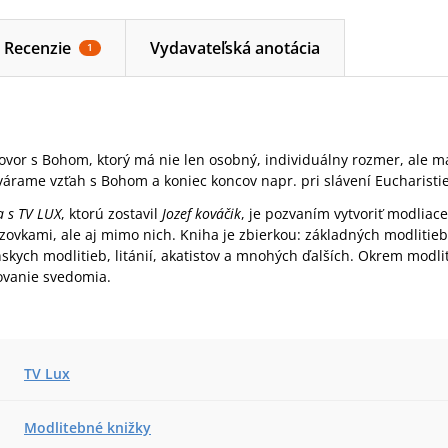
Recenzie
Vydavateľská anotácia
1
ovor s Bohom, ktorý má nie len osobný, individuálny rozmer, ale m
várame vzťah s Bohom a koniec koncov napr. pri slávení Eucharistie 
 s TV LUX
, ktorú zostavil
Jozef kováčik
, je pozvaním vytvoriť modliac
zovkami, ale aj mimo nich. Kniha je zbierkou: základných modlitie
kych modlitieb, litánií, akatistov a mnohých ďalších. Okrem modli
ovanie svedomia.
TV Lux
Modlitebné knižky