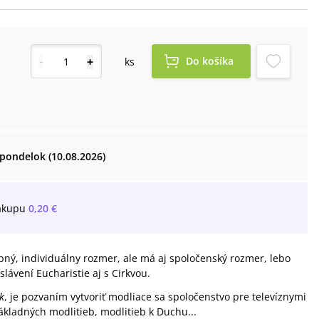
-
+
Do košíka
ks
pondelok (10.08.2026)
ákupu
0,20 €
bný, individuálny rozmer, ale má aj spoločenský rozmer, lebo
lávení Eucharistie aj s Cirkvou.
k
, je pozvaním vytvoriť modliace sa spoločenstvo pre televíznymi
ákladných modlitieb, modlitieb k Duchu...