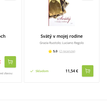
och
Svätý v mojej rodine
Grazia Ruotolo; Luciano Regolo
5,0
(
2
recenzie
)
€
11,54 €
Skladom
red zľavou: