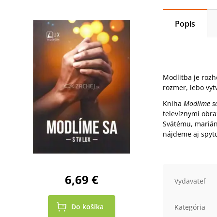
Popis
Modlitba je rozh
rozmer, lebo vyt
Kniha
Modlíme sa
televíznymi obra
Svätému, mariáns
nájdeme aj spyt
6,69 €
Vydavateľ
Do košíka
Kategória