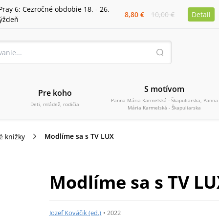
Pray 6: Cezročné obdobie 18. - 26.
8,80 €
10,00 €
Detail
týždeň
S motívom
Pre koho
Panna Mária Karmelská - Škapuliarska, Panna
Deti, mládež, rodičia
Mária Karmelská - Škapuliarska
Modlíme sa s TV LUX
é knižky
Modlíme sa s TV L
Jozef Kováčik (ed.)
•
2022