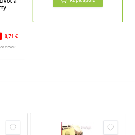
Kúpiť spolu
Život a
rty
8,71 €
red zľavou: