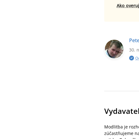
Ako overu
Pet
30. 
O
Vydavate
Modlitba je rozh
zúčastňujeme na