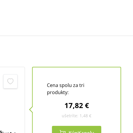
Cena spolu za tri
produkty:
17,82 €
ušetríte:
1,48 €