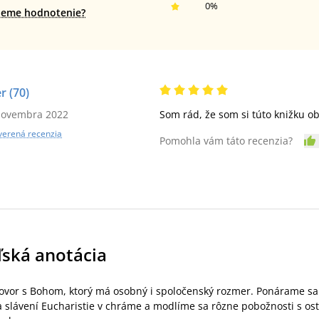
0
%
jeme hodnotenie?
er
(70)
novembra 2022
Som rád, že som si túto knižku ob
verená recenzia
Pomohla vám táto recenzia?
ľská anotácia
ovor s Bohom, ktorý má osobný i spoločenský rozmer. Ponárame sa do
 slávení Eucharistie v chráme a modlíme sa rôzne pobožnosti s os