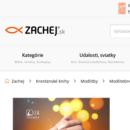
i
Kategórie
Udalosti, sviatky
Biblie, romány, životopisy
Krst, Sviatosť manželstva, Narodeniny
Zachej
Kresťanské knihy
Modlitby
Modlitebn