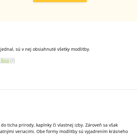
jednal, sú v nej obsiahnuté všetky modlitby.
Áno
(
1
)
 ticha prírody, kaplnky či vlastnej izby. Zároveň sa však
tatnými veriacimi. Obe formy modlitby sú vyjadrením krásneho