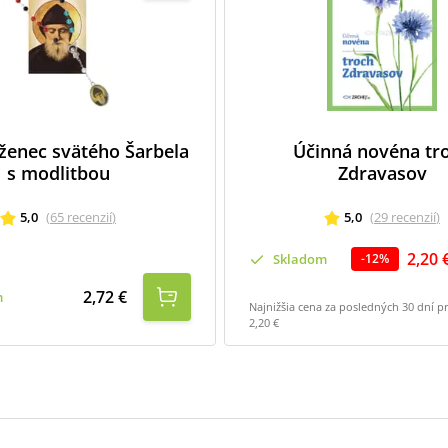
ženec svätého Šarbela
Účinná novéna tr
s modlitbou
Zdravasov
5,0
(
65
recenzií
)
5,0
(
29
recenzií
)
2,20 
Skladom
-
12
%
2,72 €
m
Najnižšia cena za posledných 30 dní p
2,20 €