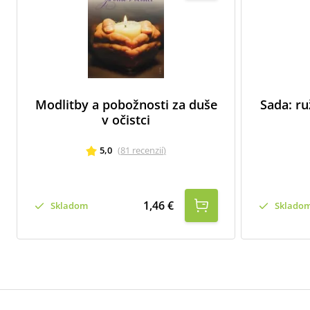
Modlitby a pobožnosti za duše
Sada: ru
v očistci
5,0
(
81
recenzií
)
1,46 €
Skladom
Sklado