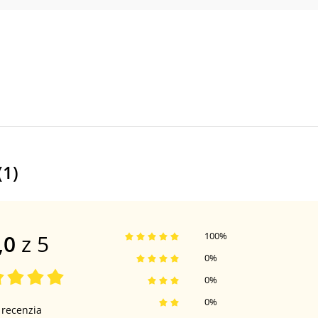
(
1
)
,0
z 5
100
%
0
%
0
%
0
%
recenzia