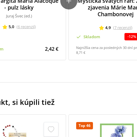
argita Mária Alacoque
Mystička svätých rán: 
- pulz lásky
zjavenia Márie Ma
Chambonovej
Juraj Švec (ed.)
5,0
(
6
recenzií
)
4,9
(
7
recenzií
)
Skladom
-
12
%
Najnižšia cena za posledných 30 dní p
2,42 €
om
8,71 €
t, si kúpili tiež
Top 46