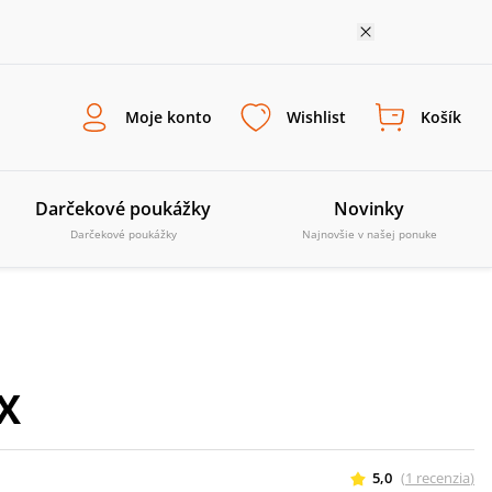
Moje konto
Wishlist
Košík
Darčekové poukážky
Novinky
Darčekové poukážky
Najnovšie v našej ponuke
UX
5,0
(
1
recenzia
)