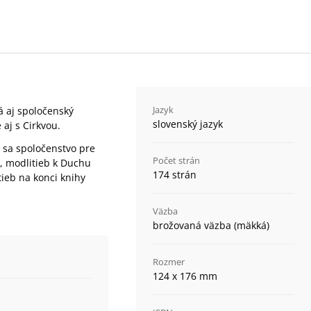
Jazyk
á aj spoločenský
slovenský jazyk
aj s Cirkvou.
e sa spoločenstvo pre
Počet strán
b, modlitieb k Duchu
174 strán
tieb na konci knihy
Väzba
brožovaná väzba (mäkká)
Rozmer
124 x 176 mm