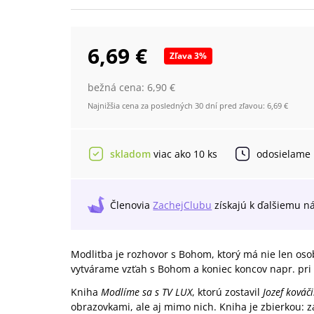
6,69 €
Zľava
3
%
bežná cena:
6,90 €
Najnižšia cena za posledných 30 dní pred zľavou:
6,69 €
skladom
viac ako 10 ks
odosielame
Členovia
ZachejClubu
získajú
k ďalšiemu n
Modlitba je rozhovor s Bohom, ktorý má nie len oso
vytvárame vzťah s Bohom a koniec koncov napr. pri s
Kniha
Modlíme sa s TV LUX
, ktorú zostavil
Jozef kováči
obrazovkami, ale aj mimo nich. Kniha je zbierkou: z