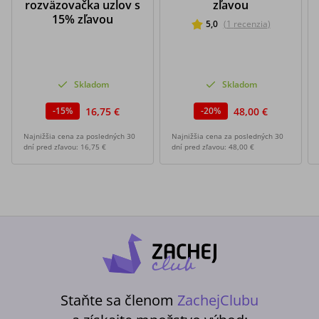
rozväzovačka uzlov s
zľavou
15% zľavou
5,0
(
1
recenzia
)
Skladom
Skladom
16,75 €
48,00 €
-
15
%
-
20
%
Najnižšia cena za posledných 30
Najnižšia cena za posledných 30
dní pred zľavou:
16,75 €
dní pred zľavou:
48,00 €
Staňte sa členom
ZachejClubu