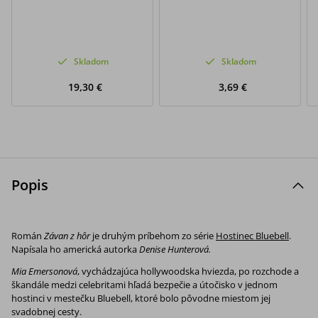
Skladom
Skladom
19,30 €
3,69 €
Popis
Román
Závan z hôr
je druhým príbehom zo série
Hostinec Bluebell
.
Napísala ho americká autorka
Denise Hunterová.
Mia Emersonová
, vychádzajúca hollywoodska hviezda, po rozchode a
škandále medzi celebritami hľadá bezpečie a útočisko v jednom
hostinci v mestečku Bluebell, ktoré bolo pôvodne miestom jej
svadobnej cesty.