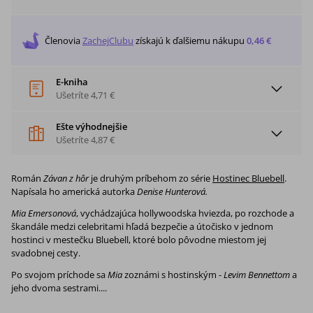
Členovia
ZachejClubu
získajú
k ďalšiemu nákupu
0,46 €
E-kniha
Ušetríte
4,71 €
Ešte výhodnejšie
Ušetríte
4,87 €
Román
Závan z hôr
je druhým príbehom zo série
Hostinec Bluebell
.
Napísala ho americká autorka
Denise Hunterová.
Mia Emersonová
, vychádzajúca hollywoodska hviezda, po rozchode a
škandále medzi celebritami hľadá bezpečie a útočisko v jednom
hostinci v mestečku Bluebell, ktoré bolo pôvodne miestom jej
svadobnej cesty.
Po svojom príchode sa
Mia
zoznámi s hostinským -
Levim Bennettom
a
jeho dvoma sestrami....