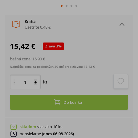
Kniha
Ušetríte
0,48 €
15,42 €
Zľava
3
%
bežná cena:
15,90 €
Najnižšia cena za posledných 30 dní pred zľavou:
15,42 €
-
+
ks
Do košíka
skladom
viac ako 10 ks
odosielame
(dnes 06.08.2026)