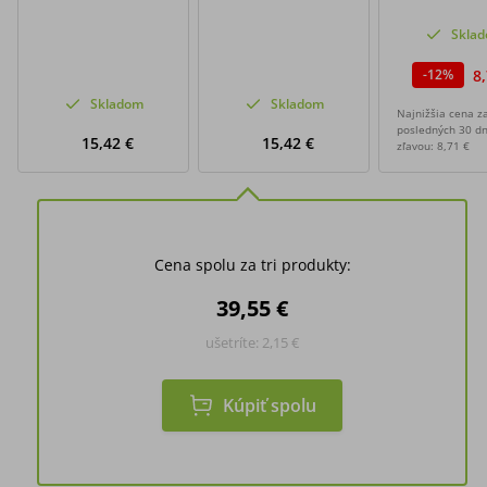
Skla
8
-
12
%
Skladom
Skladom
Najnižšia cena z
posledných 30 dn
15,42 €
15,42 €
zľavou:
8,71 €
Cena spolu za tri produkty:
39,55 €
ušetríte:
2,15 €
Kúpiť spolu