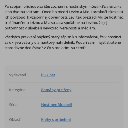
Po svojom príchode sa
Mia
zoznámi s hostinským -
Levim Bennettom
a
jeho dvoma sestrami. Onedlho medzi Levim a Miou preskočí iskra a tá
ich povzbudí k vzájomnej dôvernosti. Levi tak prezradí Mii, že hostinec
trpí finančnou krízou a Mia sa zasa spoľahne na Leviho, že jej
prítomnosť v Bluebelli nevyzradí verejnosti a médiám.
Všetkých prekvapí nájdený starý zápisník s informáciou, že v hostinci
sa ukrýva vzácny diamantový náhrdelník. Podarí sa im nájsť stratené
starodávne dedičstvo? A čo s rodiacimi sa citmi?
Vydavateľ
i527.net
Kategória
Romány pre ženy
Séria
Hostinec Bluebell
Oblasť
Knihy s príbehmi