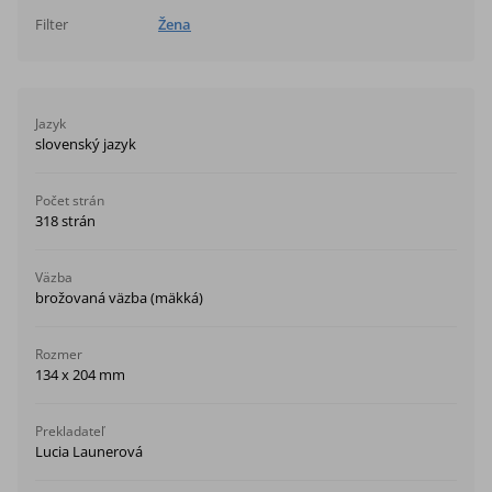
Filter
Žena
Jazyk
slovenský jazyk
Počet strán
318 strán
Väzba
brožovaná väzba (mäkká)
Rozmer
134 x 204 mm
Prekladateľ
Lucia Launerová