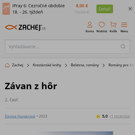
iPray 6: Cezročné obdobie
8,00 €
Detail
18. - 26. týždeň
10,00 €
Konto
Wishlist
Košík
Menu
Zachej
Kresťanské knihy
Beletria, romány
Romány pre že
Závan z hôr
2. časť
5,0
(
1
recenzia
)
Denise Hunterová
•
2023