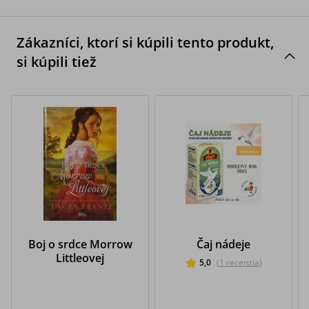
Zákazníci, ktorí si kúpili tento produkt,
si kúpili tiež
Boj o srdce Morrow
Čaj nádeje
Littleovej
5,0
(
1
recenzia
)