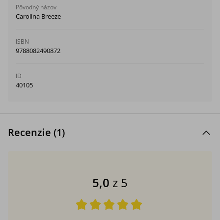
Pôvodný názov
Carolina Breeze
ISBN
9788082490872
ID
40105
Recenzie (
1
)
5,0
z 5