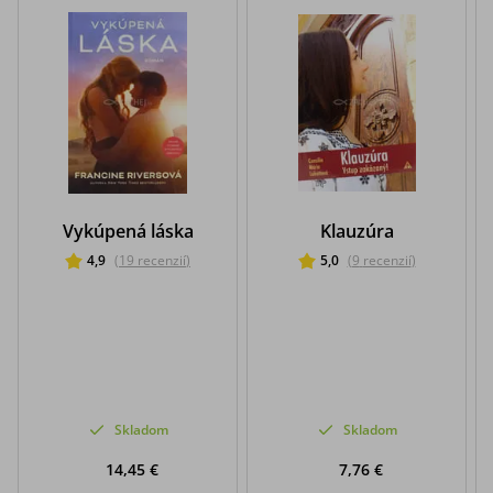
Vykúpená láska
Klauzúra
4,9
(
19
recenzií
)
5,0
(
9
recenzií
)
Skladom
Skladom
14,45 €
7,76 €