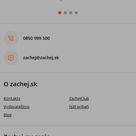
0850 999 500
zachej@zachej.sk
O zachej.sk
Kontakty
ZachejClub
Vydavateľstvo
Náš príbeh
Blog