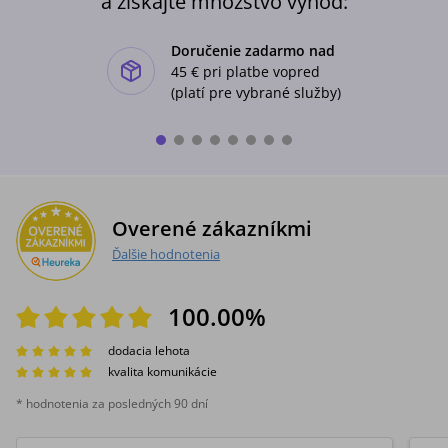
a získajte množstvo výhod:
Doručenie zadarmo nad
ishlist-u
45 €
pri platbe vopred
(platí pre vybrané služby)
Overené zákazníkmi
Ďalšie hodnotenia
100.00
%
dodacia lehota
kvalita komunikácie
* hodnotenia za posledných 90 dní