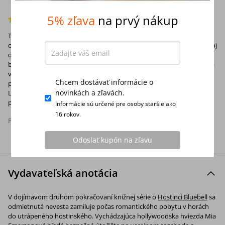
Overená recenzia
5% zľava
na prvý nákup
Táto kniha je druhou z trilógie Hostinec Bluebell, kde sa príbeh točí
okolo troch súrodencov, ktorí plnia želanie svojich rodičov zmeniť svoj
dom na hostinec pri jazere Bluebell v Severnej Karolíne. Hostinec má
bohatú históriu, ktorá sa stále objavuje s malou záhadou, ktorú treba
vyriešiť. Postavy sú dobre vykreslené a viera je dôležitou súčasťou
Chcem dostávať informácie o
postáv. V prvej knihe sme počuli Mollyin príbeh. Závan z hôr je o
novinkách a zľavách.
Levim. Denis Hunter dokáže vytvoriť nezabudnuteľné ľúbostné
príbehy odohrávajúce sa v súčasnosti. Teším sa na ďalšie jej knihy.
Informácie sú určené pre osoby staršie ako
16 rokov.
Pomohla vám táto recenzia?
Áno
(
0
)
Odoslať kupón na zľavu
Vydavateľská anotácia
V dojímavom druhom pokračovaní knižnej série o
Hostinci Bluebell
sa
odmietnutá nevesta zamiluje počas romantického pobytu v horách
do utrápeného hostinského. Vychádzajúca hollywoodska hviezda Mia