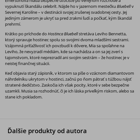
Emersonová hľadá bezpečné útočište po verejnom rozchode a
vypuknutí škandálu celebrít. Nájde ho v jazernom mestečku
Bluebell
v
Severnej Karolíne – v destinácii svojej zrušenej svadobnej cesty. Jej
jediným zámerom je ukryť sa pred zrakmi ľudí a počkať, kým škandál
prehrmí.
Krátko po príchode do
Hostinca Bluebell
stretáva Leviho Bennetta,
ktorý spravuje hostinec spolu so svojimi dvoma mladšími sestrami.
Vzájomná príťažlivosť ich povzbudí k dôvere, Mia sa spoľahne na
Leviho, že nevyzradí médiám, kde sa nachádza a on sa jej zverí s
tajomstvom, ktoré neprezradil ani svojim sestrám – že hostinec je v
neistej finančnej situácii.
Keď objavia starý zápisník, v ktorom sa píše o vzácnom diamantovom
náhrdelníku ukrytom v hostinci, začnú po ňom pátrať s túžbou nájsť
stratené dedičstvo. Zaskočia ich však pocity, ktoré v sebe bezpečne
uzamkli. Musia sa rozhodnúť, či je ich láska priveľkým riskom, alebo sa
stane ich pokladom.
Ďalšie produkty od autora