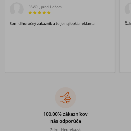
PAVOL
,
pred 1 dňom
Som dlhoročný zákazník a to je najlepšia reklama
Ďa
100.00% zákazníkov
nás odporúča
Zdroj: Heureka.sk