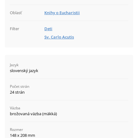
Oblasť
Knihy o Eucharistii
Filter
Deti
Sv. Carlo Acutis
Jazyk
slovenský jazyk
Počet strán
24 strán
Väzba
brožovaná väzba (mäkká)
Rozmer
148 x 208 mm