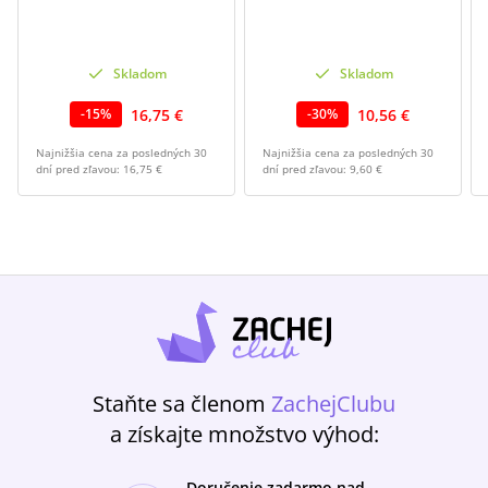
Skladom
Skladom
16,75 €
10,56 €
-
15
%
-
30
%
Najnižšia cena za posledných 30
Najnižšia cena za posledných 30
dní pred zľavou:
16,75 €
dní pred zľavou:
9,60 €
Staňte sa členom
ZachejClubu
a získajte množstvo výhod:
Doručenie zadarmo nad