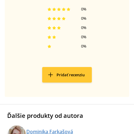
0
%
0
%
0
%
0
%
0
%
Pridať recenziu
Ďalšie produkty od autora
Dominika Farkašová