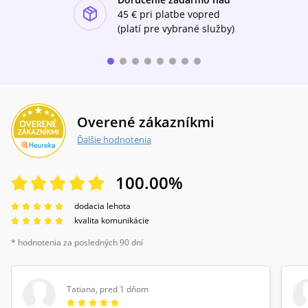
ishlist-u
45 €
pri platbe vopred
(platí pre vybrané služby)
Overené zákazníkmi
Ďalšie hodnotenia
100.00
%
dodacia lehota
kvalita komunikácie
* hodnotenia za posledných 90 dní
Tatiana
,
pred 1 dňom