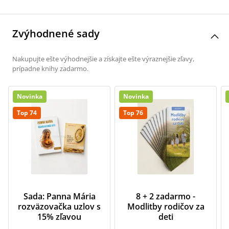
Zvýhodnené sady
Nakupujte ešte výhodnejšie a získajte ešte výraznejšie zľavy,
prípadne knihy zadarmo.
Novinka
Novinka
Top 74
Top 76
Sada: Panna Mária
8 + 2 zadarmo -
rozväzovačka uzlov s
Modlitby rodičov za
15% zľavou
deti