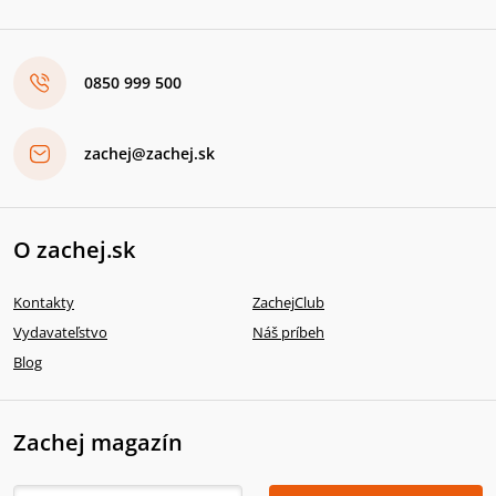
0850 999 500
zachej@zachej.sk
O zachej.sk
Kontakty
ZachejClub
Vydavateľstvo
Náš príbeh
Blog
Zachej magazín