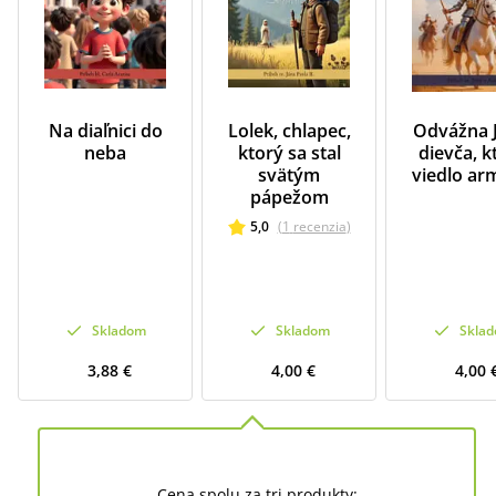
Na diaľnici do
Lolek, chlapec,
Odvážna J
neba
ktorý sa stal
dievča, k
svätým
viedlo a
pápežom
5,0
(
1
recenzia
)
Skladom
Skladom
Skla
3,88 €
4,00 €
4,00 
Cena spolu za tri produkty: