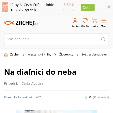
iPray 6: Cezročné obdobie
8,80 €
Detail
18. - 26. týždeň
10,00 €
Konto
Wishlist
Košík
Menu
Zachej
Kresťanské knihy
Životopisy
Svätí a blahoslavení
Na diaľnici do neba
Príbeh bl. Carla Acutisa
0
(
0
recenzií
)
Dominika Farkašová
•
2025