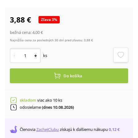
3,88 €
Zľava
3
%
bežná cena:
4,00 €
Najnižšia cena za posledných 30 dní pred zľavou:
3,88 €
-
+
ks
Do košíka
skladom
viac ako 10 ks
odosielame
(dnes 10.08.2026)
Členovia
ZachejClubu
získajú
k ďalšiemu nákupu
0,12 €