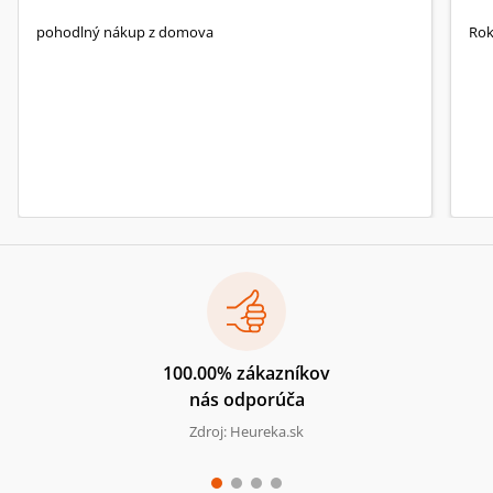
pohodlný nákup z domova
Rok
100.00% zákazníkov
nás odporúča
Zdroj: Heureka.sk