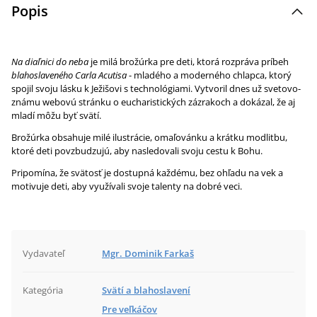
Popis
Na diaľnici do neba
je milá brožúrka pre deti, ktorá rozpráva príbeh
blahoslaveného Carla Acutisa
- mladého a moderného chlapca, ktorý
spojil svoju lásku k Ježišovi s technológiami. Vytvoril dnes už svetovo-
známu webovú stránku o eucharistických zázrakoch a dokázal, že aj
mladí môžu byť svätí.
Brožúrka obsahuje milé ilustrácie, omaľovánku a krátku modlitbu,
ktoré deti povzbudzujú, aby nasledovali svoju cestu k Bohu.
Pripomína, že svätosť je dostupná každému, bez ohľadu na vek a
motivuje deti, aby využívali svoje talenty na dobré veci.
Vydavateľ
Mgr. Dominik Farkaš
Kategória
Svätí a blahoslavení
Pre veľkáčov