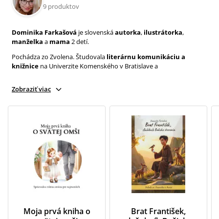
9 produktov
Dominika Farkašová
je slovenská
autorka
,
ilustrátorka
,
manželka
a
mama
2 detí.
Pochádza zo Zvolena. Študovala
literárnu komunikáciu a
knižnice
na Univerzite Komenského v Bratislave a
Zobraziť viac
Moja prvá kniha o
Brat František,