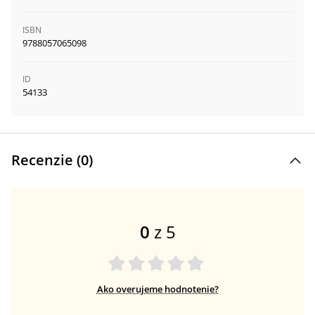
ISBN
9788057065098
ID
54133
Recenzie (
0
)
0
z 5
Ako overujeme hodnotenie?