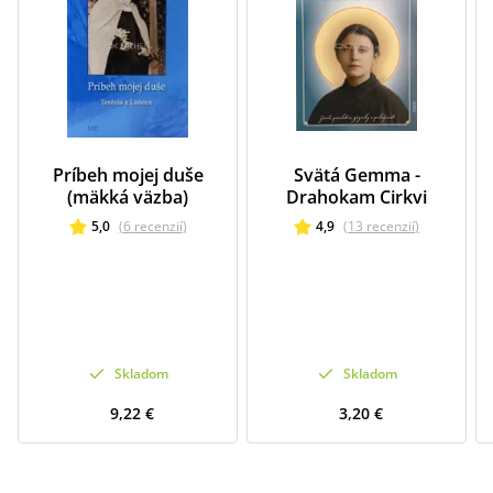
Príbeh mojej duše
Svätá Gemma -
(mäkká väzba)
Drahokam Cirkvi
5,0
(
6
recenzií
)
4,9
(
13
recenzií
)
Skladom
Skladom
9,22 €
3,20 €