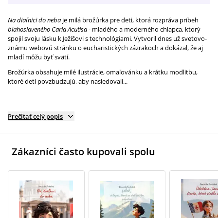
Na diaľnici do neba
je milá brožúrka pre deti, ktorá rozpráva príbeh
blahoslaveného Carla Acutisa
- mladého a moderného chlapca, ktorý
spojil svoju lásku k Ježišovi s technológiami. Vytvoril dnes už svetovo-
známu webovú stránku o eucharistických zázrakoch a dokázal, že aj
mladí môžu byť svätí.
Brožúrka obsahuje milé ilustrácie, omaľovánku a krátku modlitbu,
ktoré deti povzbudzujú, aby nasledovali...
Prečítať celý popis
Zákazníci často kupovali spolu