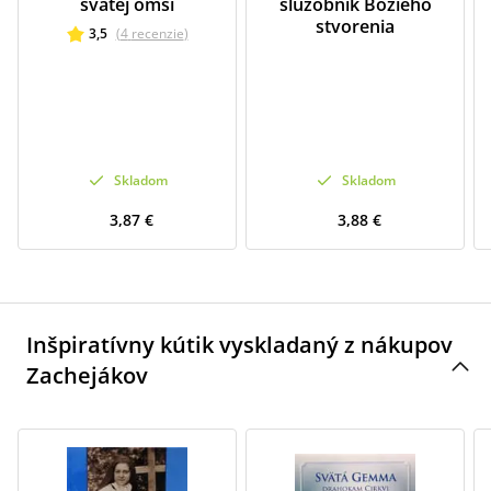
svätej omši
služobník Božieho
stvorenia
3,5
(
4
recenzie
)
Skladom
Skladom
3,87 €
3,88 €
Inšpiratívny kútik vyskladaný z nákupov
Zachejákov