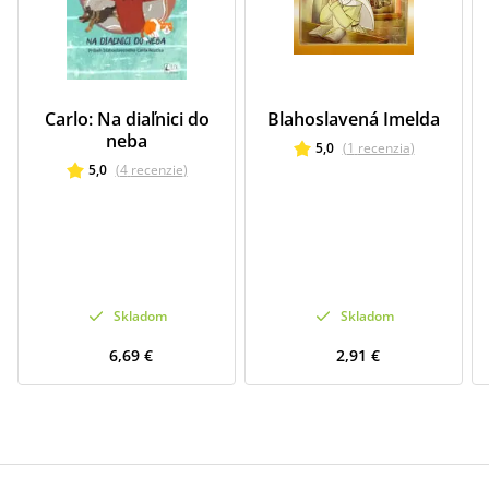
Carlo: Na diaľnici do
Blahoslavená Imelda
neba
5,0
(
1
recenzia
)
5,0
(
4
recenzie
)
Skladom
Skladom
6,69 €
2,91 €