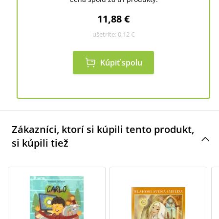
11,88 €
ušetríte:
0,12 €
Kúpiť spolu
Zákazníci, ktorí si kúpili tento produkt,
si kúpili tiež