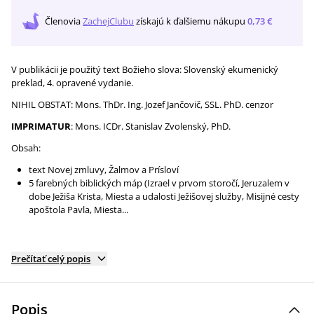
Členovia
ZachejClubu
získajú
k ďalšiemu nákupu
0,73 €
V publikácii je použitý text Božieho slova: Slovenský ekumenický
preklad, 4. opravené vydanie.
NIHIL OBSTAT: Mons. ThDr. Ing. Jozef Jančovič, SSL. PhD. cenzor
IMPRIMATUR
: Mons. ICDr. Stanislav Zvolenský, PhD.
Obsah:
text Novej zmluvy, Žalmov a Prísloví
5 farebných biblických máp (Izrael v prvom storočí, Jeruzalem v
dobe Ježiša Krista, Miesta a udalosti Ježišovej služby, Misijné cesty
apoštola Pavla, Miesta...
Prečítať celý popis
Popis