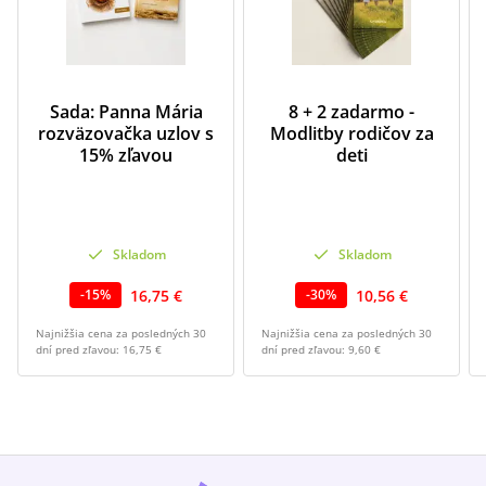
Sada: Panna Mária
8 + 2 zadarmo -
rozväzovačka uzlov s
Modlitby rodičov za
15% zľavou
deti
Skladom
Skladom
16,75 €
10,56 €
-
15
%
-
30
%
Najnižšia cena za posledných 30
Najnižšia cena za posledných 30
dní pred zľavou:
16,75 €
dní pred zľavou:
9,60 €