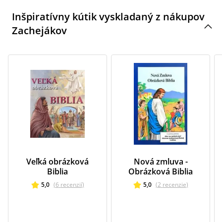
Inšpiratívny kútik vyskladaný z nákupov
Zachejákov
Veľká obrázková
Nová zmluva -
Biblia
Obrázková Biblia
5,0
(
6
recenzií
)
5,0
(
2
recenzie
)