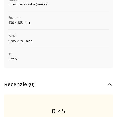
brožovaná väzba (mäkká)
Rozmer
130 x 188 mm
ISBN
9788082910455
ID
57279
Recenzie (
0
)
0
z 5