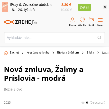
iPray 6: Cezročné obdobie
8,80 €
Detail
18. - 26. týždeň
10,00 €
Konto
Wishlist
Košík
Menu
Zachej
Kresťanské knihy
Biblia a štúdium
Biblia
Nová 
Nová zmluva, Žalmy a
Príslovia - modrá
Božie Slovo
0
(
0
recenzií
)
2025