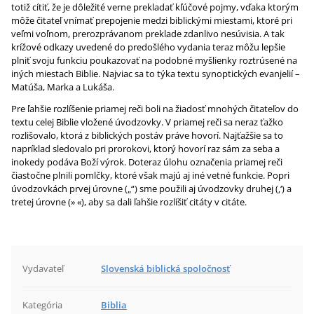
totiž cítiť, že je dôležité verne prekladať kľúčové pojmy, vďaka ktorým
môže čitateľ vnímať prepojenie medzi biblickými miestami, ktoré pri
veľmi voľnom, prerozprávanom preklade zdanlivo nesúvisia. A tak
krížové odkazy uvedené do predošlého vydania teraz môžu lepšie
plniť svoju funkciu poukazovať na podobné myšlienky roztrúsené na
iných miestach Biblie. Najviac sa to týka textu synoptických evanjelií –
Matúša, Marka a Lukáša.
Pre ľahšie rozlíšenie priamej reči boli na žiadosť mnohých čitateľov do
textu celej Biblie vložené úvodzovky. V priamej reči sa neraz ťažko
rozlišovalo, ktorá z biblických postáv práve hovorí. Najťažšie sa to
napríklad sledovalo pri prorokovi, ktorý hovorí raz sám za seba a
inokedy podáva Boží výrok. Doteraz úlohu označenia priamej reči
čiastočne plnili pomlčky, ktoré však majú aj iné vetné funkcie. Popri
úvodzovkách prvej úrovne („“) sme použili aj úvodzovky druhej (‚‘) a
tretej úrovne (» «), aby sa dali ľahšie rozlíšiť citáty v citáte.
Vydavateľ
Slovenská biblická spoločnosť
Kategória
Biblia