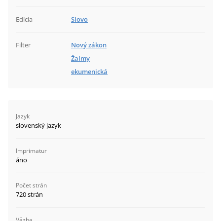
Edícia
Slovo
Filter
Nový zákon
Žalmy
ekumenická
Jazyk
slovenský jazyk
Imprimatur
áno
Počet strán
720 strán
Väzba