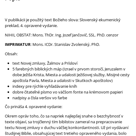
V publikácii je použitý text Božieho slova: Slovenský ekumenický
preklad, 4. opravené vydanie.
NIHIL OBSTAT: Mons. ThDr. Ing. Jozef Jančovič, SSL. PhD. cenzor
IMPRIMATUR
: Mons. ICDr. Stanislav Zvolenský, PhD.
Obsah:
text Novej zmluvy, Žalmov a Prísloví
5 farebných biblických máp (Izrael v prvom storočí, Jeruzalem v
dobe Ježiša Krista, Miesta a udalosti Ježišovej služby, Misijné cesty
apoštola Pavla, Miesta a udalosti v Skutkoch apoštolov)
indexy pre rýchle vyhľadávanie kníh
dobre čitateľné písmo vo väčšom fonte na krémovom papieri
nadpisy a čísla veršov vo farbe
Čo prináša 4. opravené vydanie:
Okrem opráv toho, čo sa napriek najlepšej snahe o bezchybnosť v
texte objaví, sa trojčlenný tím biblistov zameral na prepracovanie
textu Novej zmluvy v duchu väčšej konkordantnosti. Už pri vydávaní
študijnej Biblie, obsahujúcej text tretieho opraveného vydania, bolo