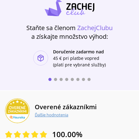
Staňte sa členom
ZachejClubu
a získajte množstvo výhod:
Doručenie zadarmo nad
ishlist-u
45 €
pri platbe vopred
(platí pre vybrané služby)
Overené zákazníkmi
Ďalšie hodnotenia
100.00
%