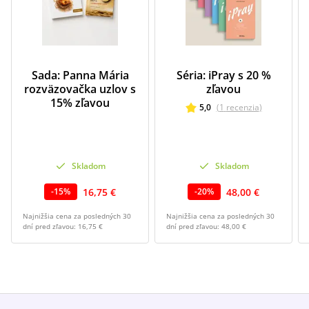
Sada: Panna Mária
Séria: iPray s 20 %
rozväzovačka uzlov s
zľavou
15% zľavou
5,0
(
1
recenzia
)
Skladom
Skladom
16,75 €
48,00 €
-
15
%
-
20
%
Najnižšia cena za posledných 30
Najnižšia cena za posledných 30
dní pred zľavou:
16,75 €
dní pred zľavou:
48,00 €