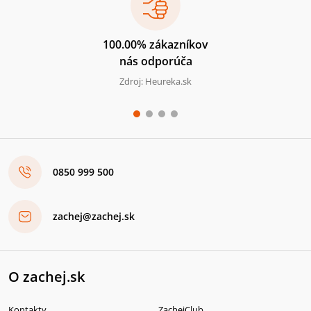
100.00% zákazníkov
nás odporúča
Zdroj: Heureka.sk
0850 999 500
zachej@zachej.sk
O zachej.sk
Kontakty
ZachejClub