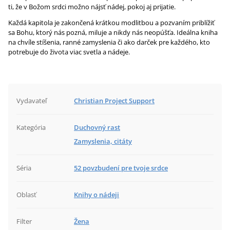
ti, že v Božom srdci možno nájsť nádej, pokoj aj prijatie.
Každá kapitola je zakončená krátkou modlitbou a pozvaním priblížiť
sa Bohu, ktorý nás pozná, miluje a nikdy nás neopúšťa. Ideálna kniha
na chvíle stíšenia, ranné zamyslenia či ako darček pre každého, kto
potrebuje do života viac svetla a nádeje.
Vydavateľ
Christian Project Support
Kategória
Duchovný rast
Zamyslenia, citáty
Séria
52 povzbudení pre tvoje srdce
Oblasť
Knihy o nádeji
Filter
Žena