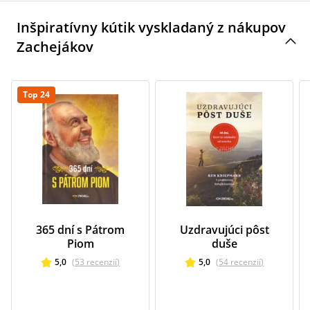
Inšpiratívny kútik vyskladaný z nákupov
Zachejákov
Top 24
365 dní s Pátrom
Uzdravujúci pôst
Piom
duše
5,0
(
53
recenzií
)
5,0
(
54
recenzií
)