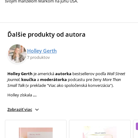
svojím manželom Markom na juhu USA.
Ďalšie produkty od autora
Holley Gerth
7 produktov
Holley Gerth
je americká
autorka
bestsellerov podľa
Wall Street
Journal
,
koučka
a
moderátorka
podcastu pre ženy
More Than
Small Talk
(v preklade "Viac ako spoločenská konverzácia").
Holley získala
...
Zobraziť viac