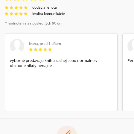
dodacia lehota
kvalita komunikácie
* hodnotenia za posledných 90 dní
Ivana
,
pred 1 dňom
vyborné predavaju knihu zachej ,lebo normalne v
Per
obchode nikdy nenajde .