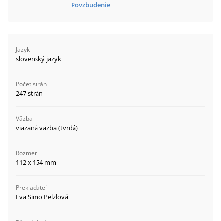
Povzbudenie
Jazyk
slovenský jazyk
Počet strán
247 strán
Väzba
viazaná väzba (tvrdá)
Rozmer
112 x 154 mm
Prekladateľ
Eva Simo Pelzlová