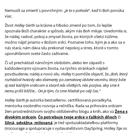
Nemusíš sa zmieriť s povrchným: „
Je to v pohode
“, keď ti Boh ponúka
viac.
Život
Holley Gerth
sa krásne a hlboko zmenil po tom, čo lepšie
spoznala Boží charakter a spôsob, akým nás Boh miluje. Uvedomila si,
že nádej, radosť, pokoj a zmysel života, po ktorých všetci túžime,
možno nájsť priamo v Božom srdci. Poznanie toho, kým je a ako sa o
nás stará, nám dáva silu prekonať nepokoj a stres, ktoré v tomto
uponáhľanom svete často zažívame.
Či už prechádzaš náročným obdobím, alebo len zápasíš s
každodennými výzvami života, na týchto stránkach nájdeš
povzbudenie, nádej a novú silu.
Holley
ti pomôže objaviť, že
„Boh, ktorý
rozhádzal hviezdy ako diamanty po zamatovej oblohe vesmíru, ktorý bdie
aj nad každým vrabcom a stvoril nás všetkých, nás pozýva, aby sme k
nemu prišli bližšie... On je tým, čo sme hľadali po celý čas.“
Holley Gerth
je autorka bestsellerov, certifikovaná poradkyňa,
mentorka osobného rozvoja a rečníčka. Rada sa prihovára srdciam
žien prostredníctvom svojho obľúbeného blogu a kníh, ako sú
Žena s
divokým srdcom
,
Čo potrebuje tvoje srdce v ťažkých dňoch
či
Silná, odvážna, milovaná
. Je tiež spoluzakladateľkou platformy
(in)courage a spolupracuje s vydavateľstvom DaySpring. Holley žije so