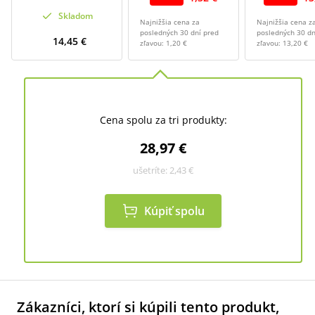
Skladom
Najnižšia cena za
Najnižšia cena z
posledných 30 dní pred
posledných 30 dn
14,45 €
zľavou:
1,20 €
zľavou:
13,20 €
Cena spolu za tri produkty:
28,97 €
ušetríte:
2,43 €
Kúpiť spolu
Zákazníci, ktorí si kúpili tento produkt,