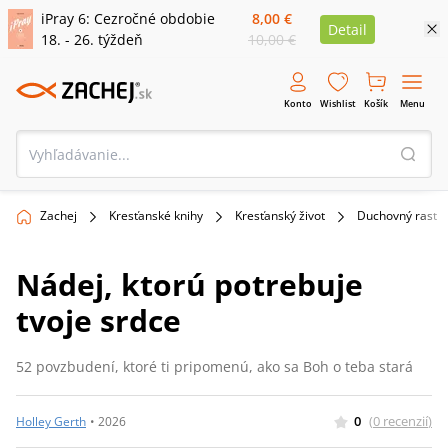
iPray 6: Cezročné obdobie
8,00 €
Detail
18. - 26. týždeň
10,00 €
Konto
Wishlist
Košík
Menu
Zachej
Kresťanské knihy
Kresťanský život
Duchovný rast
Nádej, ktorú potrebuje
tvoje srdce
52 povzbudení, ktoré ti pripomenú, ako sa Boh o teba stará
0
(
0
recenzií
)
Holley Gerth
•
2026