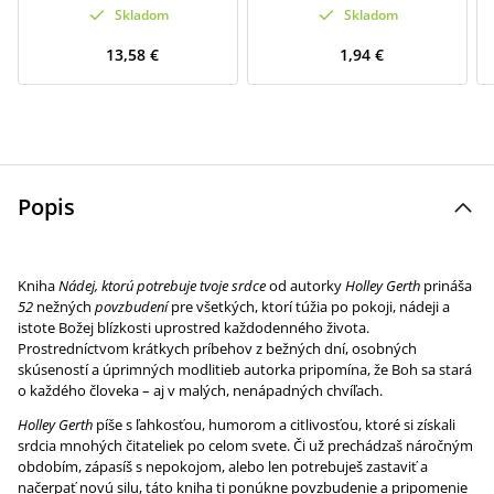
Skladom
Skladom
13,58 €
1,94 €
Popis
Kniha
Nádej, ktorú potrebuje tvoje srdce
od autorky
Holley Gerth
prináša
52
nežných
povzbudení
pre všetkých, ktorí túžia po pokoji, nádeji a
istote Božej blízkosti uprostred každodenného života.
Prostredníctvom krátkych príbehov z bežných dní, osobných
skúseností a úprimných modlitieb autorka pripomína, že Boh sa stará
o každého človeka – aj v malých, nenápadných chvíľach.
Holley Gerth
píše s ľahkosťou, humorom a citlivosťou, ktoré si získali
srdcia mnohých čitateliek po celom svete. Či už prechádzaš náročným
obdobím, zápasíš s nepokojom, alebo len potrebuješ zastaviť a
načerpať novú silu, táto kniha ti ponúkne povzbudenie a pripomenie