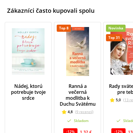
Zákazníci často kupovali spolu
Top 8
Novinka
Top 31
Nádej, ktorú
Ranná a
Rady sväte
potrebuje tvoje
večerná
pre te
srdce
modlitba k
5,0
(
13
re
Duchu Svätému
4,8
(
9
recenzií
)
Skladom
Skla
1,32 €
13
-
12
%
-
12
%