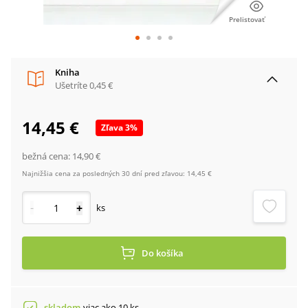
Prelistovať
Kniha
Ušetríte
0,45 €
14,45 €
Zľava
3
%
bežná cena:
14,90 €
Najnižšia cena za posledných 30 dní pred zľavou:
14,45 €
-
+
ks
Do košíka
skladom
viac ako 10 ks