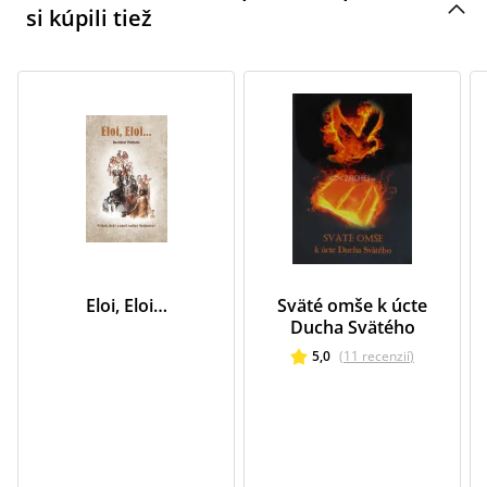
si kúpili tiež
Eloi, Eloi…
Sväté omše k úcte
Ducha Svätého
5,0
(
11
recenzií
)