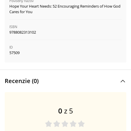
Pôvodný názov
Hope Your Heart Needs: 52 Encouraging Reminders of How God
Cares for You
ISBN
9788082313102
ID
57509
Recenzie (
0
)
0
z 5