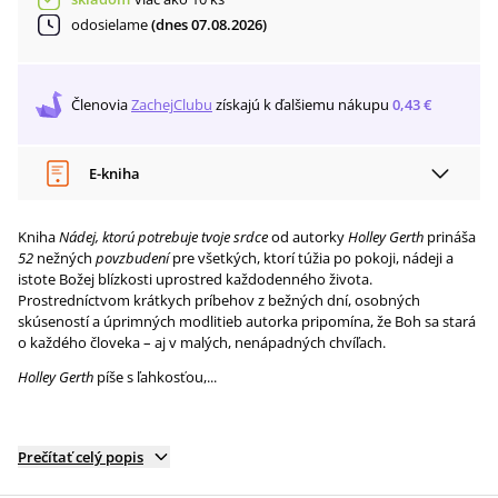
odosielame
(dnes 07.08.2026)
Členovia
ZachejClubu
získajú
k ďalšiemu nákupu
0,43 €
E-kniha
Kniha
Nádej, ktorú potrebuje tvoje srdce
od autorky
Holley Gerth
prináša
52
nežných
povzbudení
pre všetkých, ktorí túžia po pokoji, nádeji a
istote Božej blízkosti uprostred každodenného života.
Prostredníctvom krátkych príbehov z bežných dní, osobných
skúseností a úprimných modlitieb autorka pripomína, že Boh sa stará
o každého človeka – aj v malých, nenápadných chvíľach.
Holley Gerth
píše s ľahkosťou,...
Prečítať celý popis