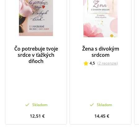
Čo potrebuje tvoje
Žena s divokým
srdce v ťažkých
srdcom
dňoch
4,5
(
2
recenzie
)
Skladom
Skladom
12,51 €
14,45 €