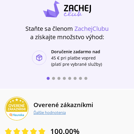
Staňte sa členom
ZachejClubu
a získajte množstvo výhod:
Doručenie zadarmo nad
ishlist-u
45 €
pri platbe vopred
(platí pre vybrané služby)
Overené zákazníkmi
Ďalšie hodnotenia
100.00
%