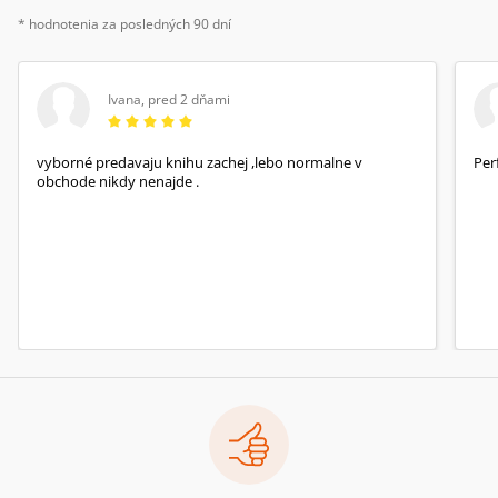
* hodnotenia za posledných 90 dní
Ivana
,
pred 2 dňami
vyborné predavaju knihu zachej ,lebo normalne v
Per
obchode nikdy nenajde .