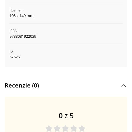
Rozmer
105 x 149 mm
ISBN
9788081922039
ID
57526
Recenzie (
0
)
0
z 5