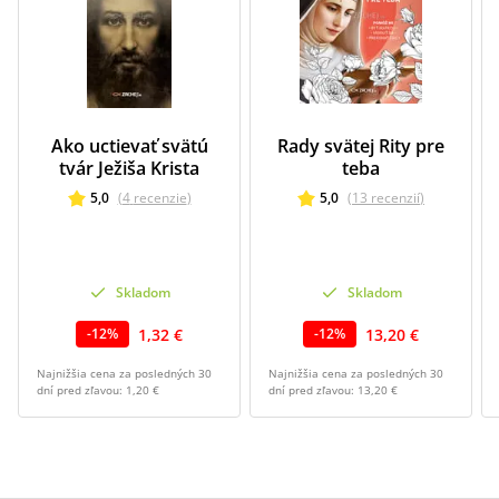
Ako uctievať svätú
Rady svätej Rity pre
tvár Ježiša Krista
teba
5,0
(
4
recenzie
)
5,0
(
13
recenzií
)
Skladom
Skladom
1,32 €
13,20 €
-
12
%
-
12
%
Najnižšia cena za posledných 30
Najnižšia cena za posledných 30
dní pred zľavou:
1,20 €
dní pred zľavou:
13,20 €