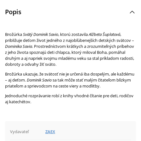
Popis
Brožúrka
Svätý Dominik Savio
, ktorú zostavila
Alžbeta Šuplatová
,
približuje deťom život jedného z najobľúbenejších detských svätcov –
Dominika Savia
. Prostredníctvom krátkych a zrozumiteľných príbehov
z jeho života spoznajú deti chlapca, ktorý miloval Boha, pomáhal
druhým a aj napriek svojmu mladému veku sa stal príkladom radosti,
dobroty a odvahy žiť sväto.
Brožúrka ukazuje, že svätosť nie je určená iba dospelým, ale každému
– aj deťom.
Dominik Savio
sa tak môže stať malým čitateľom blízkym
priateľom a sprievodcom na ceste viery a modlitby.
Jednoduché rozprávanie robí z knihy vhodné čítanie pre deti, rodičov
aj katechétov.
Vydavateľ
ZAEX