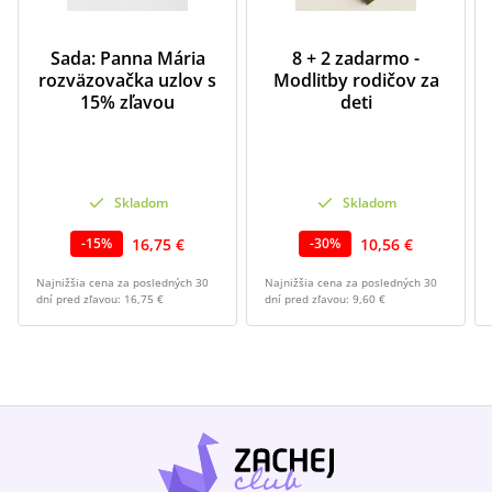
Sada: Panna Mária
8 + 2 zadarmo -
rozväzovačka uzlov s
Modlitby rodičov za
15% zľavou
deti
Skladom
Skladom
16,75 €
10,56 €
-
15
%
-
30
%
Najnižšia cena za posledných 30
Najnižšia cena za posledných 30
dní pred zľavou:
16,75 €
dní pred zľavou:
9,60 €