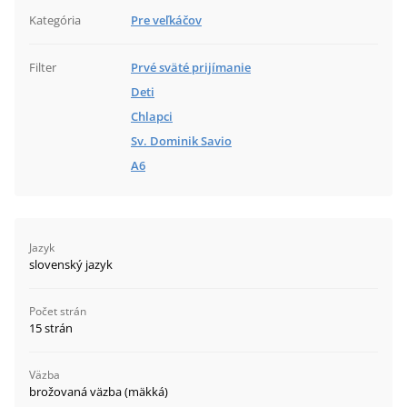
Kategória
Pre veľkáčov
Filter
Prvé sväté prijímanie
Deti
Chlapci
Sv. Dominik Savio
A6
Jazyk
slovenský jazyk
Počet strán
15 strán
Väzba
brožovaná väzba (mäkká)