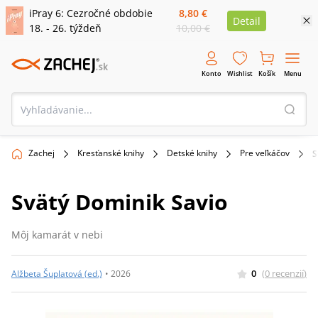
iPray 6: Cezročné obdobie
8,80 €
Detail
18. - 26. týždeň
10,00 €
Konto
Wishlist
Košík
Menu
Zachej
Kresťanské knihy
Detské knihy
Pre veľkáčov
S
Svätý Dominik Savio
Môj kamarát v nebi
0
(
0
recenzií
)
Alžbeta Šuplatová (ed.)
•
2026