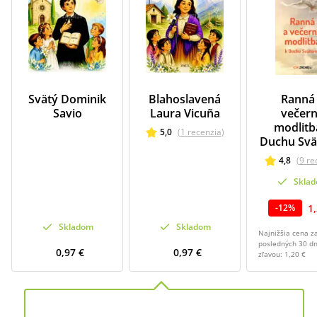
Svätý Dominik
Blahoslavená
Ranná
Savio
Laura Vicuña
večer
modlitb
5,0
(
1
recenzia
)
Duchu Sv
4,8
(
9
re
Skla
1
-
12
%
Skladom
Skladom
Najnižšia cena z
posledných 30 dn
0,97 €
0,97 €
zľavou:
1,20 €