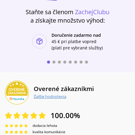
Staňte sa členom
ZachejClubu
a získajte množstvo výhod:
Doručenie zadarmo nad
ishlist-u
45 €
pri platbe vopred
(platí pre vybrané služby)
Overené zákazníkmi
Ďalšie hodnotenia
100.00
%
dodacia lehota
kvalita komunikácie