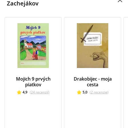
Zachejákov
Mojich 9 prvých
Drakobijec - moja
piatkov
cesta
4,9
(
24
recenzií
)
5,0
(
2
recenzie
)