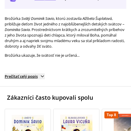
Brožúrka
Svätý Dominik Savio
, ktorú zostavila
Alžbeta Šuplatová
,
približuje deťom život jedného z najobľúbenejších detských svätcov –
Dominika Savia
. Prostredníctvom krátkych a zrozumiteľných príbehov
z jeho života spoznajú deti chlapca, ktorý miloval Boha, pomáhal
druhým a aj napriek svojmu mladému veku sa stal príkladom radosti,
dobroty a odvahy žiť sväto.
Brožúrka ukazuje, že svätosť nie je určená...
Prečítať celý popis
Zákazníci často kupovali spolu
Top 8