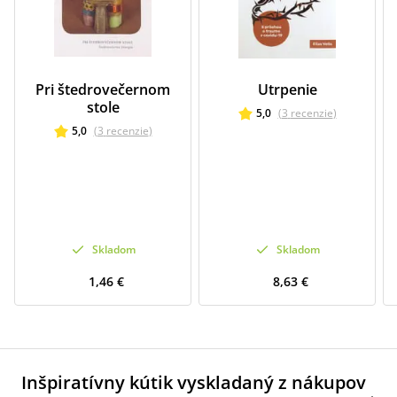
Pri štedrovečernom
Utrpenie
stole
5,0
(
3
recenzie
)
5,0
(
3
recenzie
)
Skladom
Skladom
1,46 €
8,63 €
Inšpiratívny kútik vyskladaný z nákupov