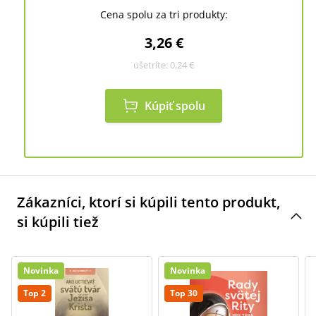
Cena spolu za tri produkty:
3,26 €
ušetríte:
0,24 €
Kúpiť spolu
Zákazníci, ktorí si kúpili tento produkt,
si kúpili tiež
Novinka
Novinka
Top 2
Top 30