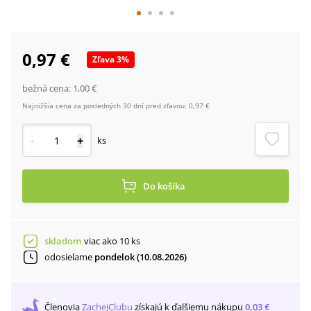
0,97 €
Zľava
3
%
bežná cena:
1,00 €
Najnižšia cena za posledných 30 dní pred zľavou:
0,97 €
-
+
ks
Do košíka
skladom
viac ako 10 ks
odosielame
pondelok (10.08.2026)
Členovia
ZachejClubu
získajú
k ďalšiemu nákupu
0,03 €