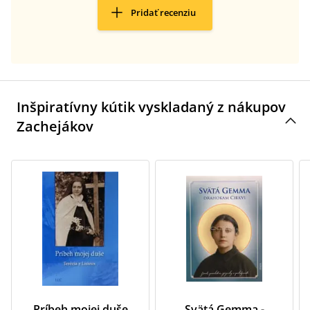
Pridať recenziu
Inšpiratívny kútik vyskladaný z nákupov
Zachejákov
Príbeh mojej duše
Svätá Gemma -