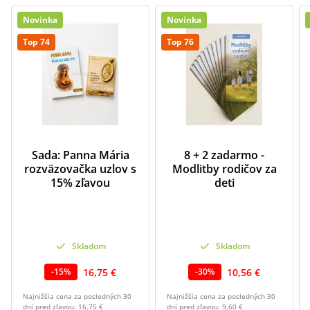
Novinka
Novinka
Top 74
Top 76
Sada: Panna Mária
8 + 2 zadarmo -
rozväzovačka uzlov s
Modlitby rodičov za
15% zľavou
deti
Skladom
Skladom
16,75 €
10,56 €
-
15
%
-
30
%
Najnižšia cena za posledných 30
Najnižšia cena za posledných 30
dní pred zľavou:
16,75 €
dní pred zľavou:
9,60 €