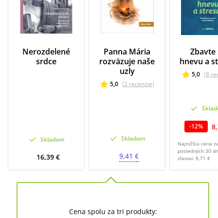
Nerozdelené
Panna Mária
Zbavte 
srdce
rozväzuje naše
hnevu a st
uzly
5,0
(
8
re
5,0
(
2
recenzie
)
Skla
8
-
12
%
Skladom
Skladom
Najnižšia cena z
posledných 30 dn
9,41 €
16,39 €
zľavou:
8,71 €
Cena spolu za tri produkty: