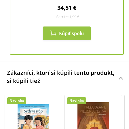
34,51 €
ušetríte:
1,99 €
Kúpiť spolu
Zákazníci, ktorí si kúpili tento produkt,
si kúpili tiež
Novinka
Novinka