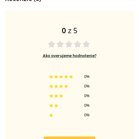
0
z 5
Ako overujeme hodnotenie?
0
%
0
%
0
%
0
%
0
%