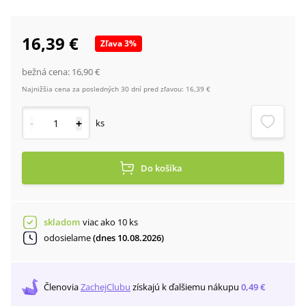
16,39 €
Zľava
3
%
bežná cena:
16,90 €
Najnižšia cena za posledných 30 dní pred zľavou:
16,39 €
-
+
ks
Do košíka
skladom
viac ako 10 ks
odosielame
(dnes 10.08.2026)
Členovia
ZachejClubu
získajú
k ďalšiemu nákupu
0,49 €