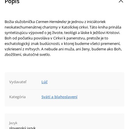
Popis
Božia služobníčka
Carmen Hernández
je jednou z iniciátoriek
neokatechumenátnej charizmy v Katolíckej cirkvi. Táto kniha prináša
syntetizujúcu výpoveď o jej živote, teológii a láske k Ježišovi Kristovi.
Boh od počiatku povoláva v Cirkvi k panenstvu, pretože je to
eschatologický znak budúcnosti, v ktorej budeme všetci premenení,
vzkriesení z mŕtvych. A nebude ani muža, ani ženy, budeme ako Boh,
zbožštení, skutočné svetlo.
Vydavateľ
Lúč
Kategória
Svätí a blahoslavení
Jazyk
slovenský jazyk