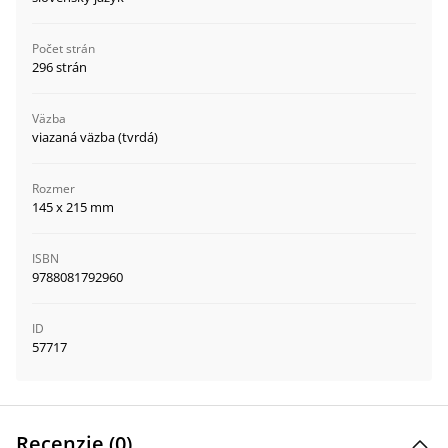
Počet strán
296 strán
Väzba
viazaná väzba (tvrdá)
Rozmer
145 x 215 mm
ISBN
9788081792960
ID
57717
Recenzie (
0
)