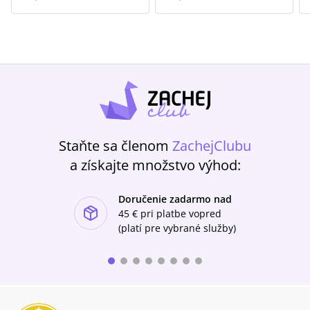
Staňte sa členom
ZachejClubu
a získajte množstvo výhod:
Doručenie zadarmo nad
ishlist-u
45 €
pri platbe vopred
(platí pre vybrané služby)