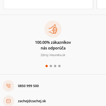
100.00% zákazníkov
nás odporúča
Zdroj: Heureka.sk
0850 999 500
zachej@zachej.sk