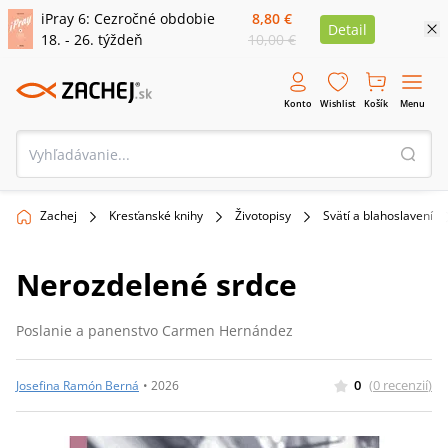
iPray 6: Cezročné obdobie
8,80 €
Detail
18. - 26. týždeň
10,00 €
Konto
Wishlist
Košík
Menu
Zachej
Kresťanské knihy
Životopisy
Svätí a blahoslavení
Nerozdelené srdce
Poslanie a panenstvo Carmen Hernández
0
(
0
recenzií
)
Josefina Ramón Berná
•
2026