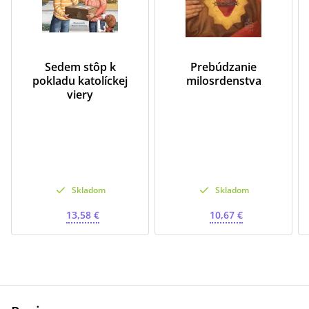
Sedem stôp k
Prebúdzanie
pokladu katolíckej
milosrdenstva
viery
Skladom
Skladom
13,58 €
10,67 €