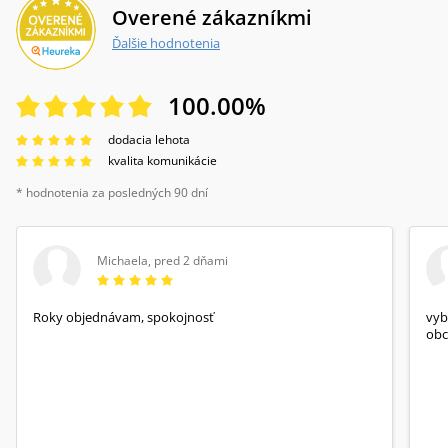
Overené zákazníkmi
Ďalšie hodnotenia
100.00
%
dodacia lehota
kvalita komunikácie
* hodnotenia za posledných 90 dní
Michaela
,
pred 2 dňami
Roky objednávam, spokojnosť
vyb
obc