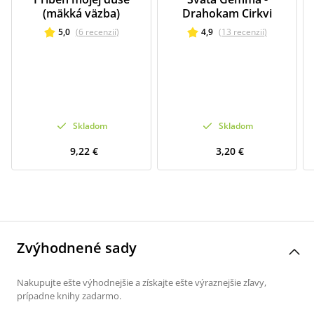
(mäkká väzba)
Drahokam Cirkvi
5,0
(
6
recenzií
)
4,9
(
13
recenzií
)
Skladom
Skladom
9,22 €
3,20 €
Zvýhodnené sady
Nakupujte ešte výhodnejšie a získajte ešte výraznejšie zľavy,
prípadne knihy zadarmo.