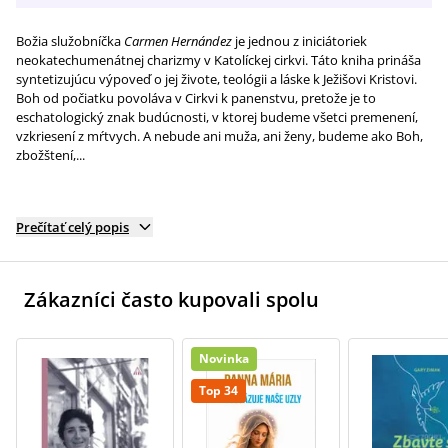
Božia služobníčka
Carmen Hernández
je jednou z iniciátoriek
neokatechumenátnej charizmy v Katolíckej cirkvi. Táto kniha prináša
syntetizujúcu výpoveď o jej živote, teológii a láske k Ježišovi Kristovi.
Boh od počiatku povoláva v Cirkvi k panenstvu, pretože je to
eschatologický znak budúcnosti, v ktorej budeme všetci premenení,
vzkriesení z mŕtvych. A nebude ani muža, ani ženy, budeme ako Boh,
zbožštení,...
Prečítať celý popis
Zákazníci často kupovali spolu
Novinka
Top 34