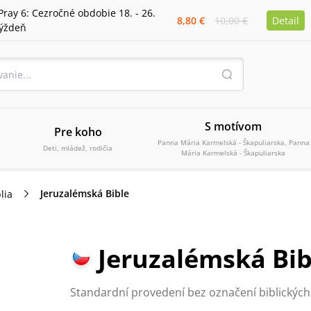
Pray 6: Cezročné obdobie 18. - 26.
8,80 €
10,00 €
Detail
týždeň
S motívom
Pre koho
Panna Mária Karmelská - Škapuliarska, Panna
Deti, mládež, rodičia
Mária Karmelská - Škapuliarska
Jeruzalémská Bible
lia
Jeruzalémská Bib
Standardní provedení bez označení biblických