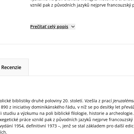
vznikl pak z původních jazyků nejprve francouzský p
Prečítať celý popis
Recenzie
olické biblistiky druhé poloviny 20. století. Vzešla z prací
Jeruzalémsk
1890 z iniciativy dominikánského řádu, v níž se po desítky let převá
i studiu a výzkumu na poli biblické filologie, historie a archeologi
xegetické práce vznikl pak z původních jazyků nejprve francouzský
. vydání 1954, definitivní 1973 –, jenž se stal základem pro další edi
ích.