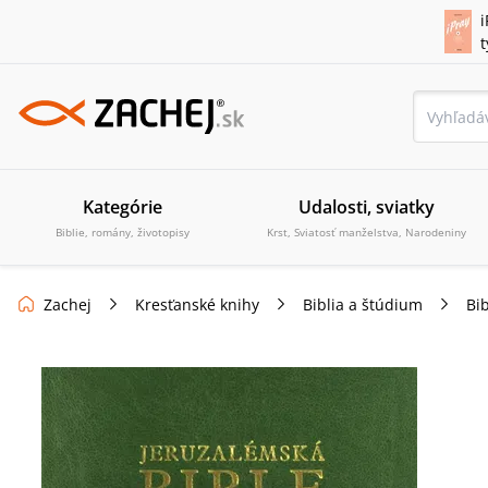
i
Kategórie
Udalosti, sviatky
Biblie, romány, životopisy
Krst, Sviatosť manželstva, Narodeniny
Zachej
Kresťanské knihy
Biblia a štúdium
Bib