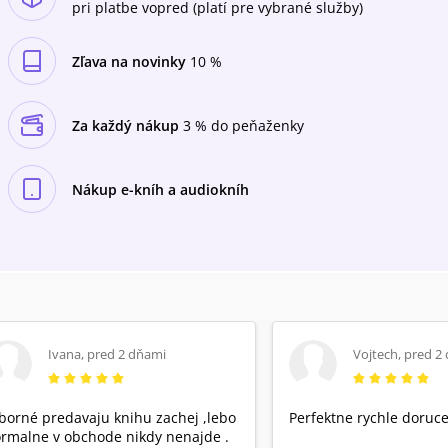
pri platbe vopred (platí pre vybrané služby)
Zľava na novinky
10 %
Za každý nákup
3 % do peňaženky
Nákup e-kníh a audiokníh
Ivana
,
pred 2 dňami
Vojtech
,
pred 2
borné predavaju knihu zachej ,lebo
Perfektne rychle doruce
rmalne v obchode nikdy nenajde .