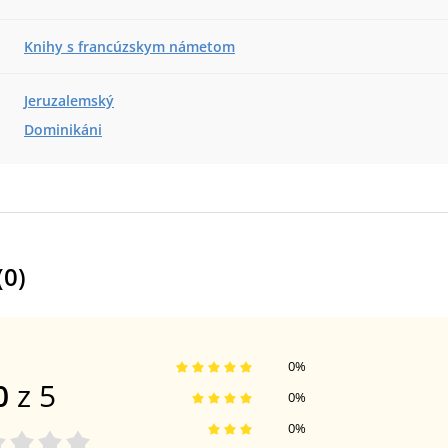
Knihy s francúzskym námetom
Jeruzalemský
Dominikáni
(
0
)
0
%
0
z 5
0
%
0
%