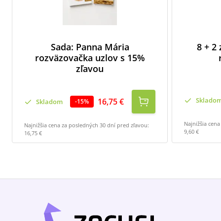
Sada: Panna Mária
8 + 2
rozväzovačka uzlov s 15%
zľavou
Sklado
16,75 €
Skladom
-
15
%
Najnižšia cena
Najnižšia cena za posledných 30 dní pred zľavou:
9,60 €
16,75 €