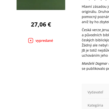
Hlavní zásadou je
originálu. Druho
pomocný poznámko
aniž by ho zbyt
27,06 €
Česká verze
Jeru
a původních bibli
českých biblický
vypredané
Žádný ale nebyl 
JB je totiž nejdů
uchováním jeho st
Manželé Dagmar a
se publikovalo p
Vydavateľ
Kategória