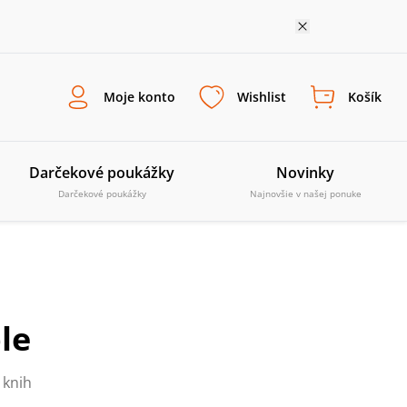
Moje konto
Wishlist
Košík
Darčekové poukážky
Novinky
Darčekové poukážky
Najnovšie v našej ponuke
le
 knih