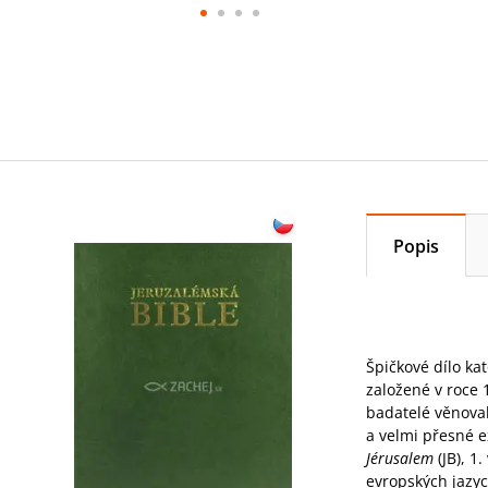
Popis
Špičkové dílo kat
založené v roce 
badatelé věnoval
a velmi přesné e
Jérusalem
(JB), 1
evropských jazyc