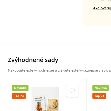
Ako overu
Zvýhodnené sady
Nakupujte ešte výhodnejšie a získajte ešte výraznejšie zľavy,
Novinka
Novinka
Top 73
Top 94