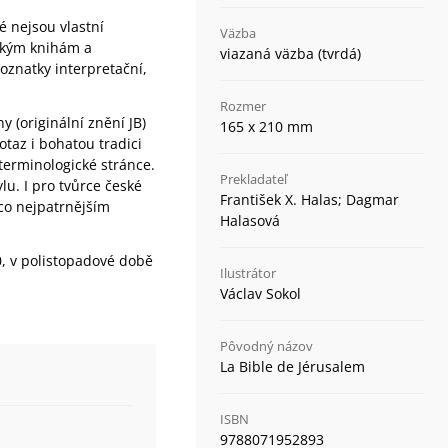
é nejsou vlastní
Väzba
ickým knihám a
viazaná väzba (tvrdá)
oznatky interpretační,
Rozmer
 (originální znění JB)
165 x 210 mm
otaz i bohatou tradici
 terminologické stránce.
Prekladateľ
u. I pro tvůrce české
František X. Halas; Dagmar
s co nejpatrnějším
Halasová
0, v polistopadové době
Ilustrátor
Václav Sokol
Pôvodný názov
La Bible de Jérusalem
ISBN
9788071952893