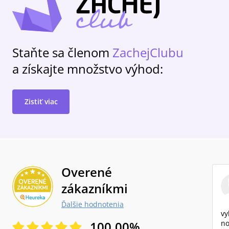
Staňte sa členom
ZachejClubu
a získajte množstvo výhod:
Zistiť viac
Overené
zákazníkmi
Ďalšie hodnotenia
vy
100.00
%
no