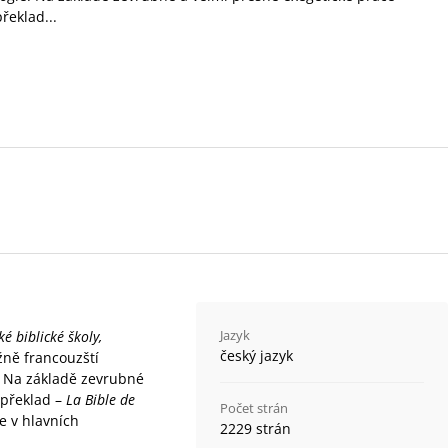
řeklad...
Jazyk
é biblické školy,
český jazyk
žně francouzští
e. Na základě zevrubné
 překlad –
La Bible de
Počet strán
ce v hlavních
2229 strán