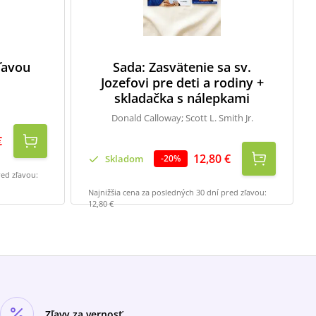
zľavou
Sada: Zasvätenie sa sv.
Jozefovi pre deti a rodiny +
skladačka s nálepkami
Donald Calloway; Scott L. Smith Jr.
€
12,80 €
Skladom
-
20
%
red zľavou:
Najnižšia cena za posledných 30 dní pred zľavou:
12,80 €
Zľavy za vernosť