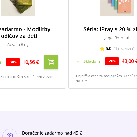
 zadarmo - Modlitby
Séria: iPray s 20 % 
rodičov za deti
Jorge Boronat
Zuzana Ring
5,0
(
1
recenzia
)
48,00 
Skladom
-
20
%
10,56 €
m
-
30
%
Najnižšia cena za posledných 30 dní p
 za posledných 30 dní pred zľavou:
48,00 €
Doručenie zadarmo nad
45 €