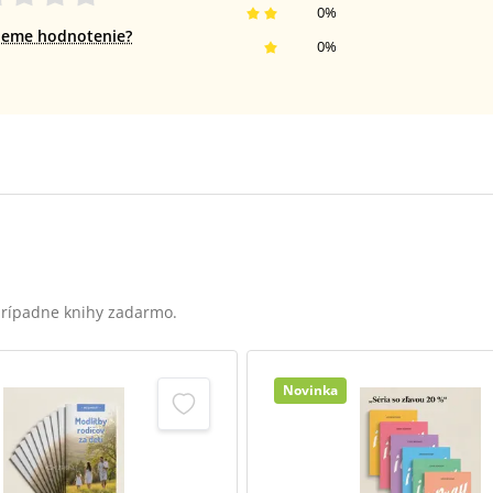
0
%
jeme hodnotenie?
0
%
 prípadne knihy zadarmo.
Novinka