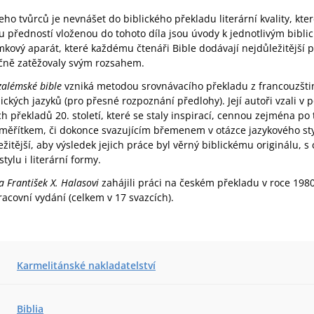
ho tvůrců je nevnášet do biblického překladu literární kvality, kter
u předností vloženou do tohoto díla jsou úvody k jednotlivým bibl
vý aparát, které každému čtenáři Bible dodávají nejdůležitější p
ečně zatěžovaly svým rozsahem.
zalémské bible
vzniká metodou srovnávacího překladu z francouzštiny
ckých jazyků (pro přesné rozpoznání předlohy). Její autoři vzali v p
ch překladů 20. století, které se staly inspirací, cennou zejména po
měřítkem, či dokonce svazujícím břemenem v otázce jazykového styl
ležitější, aby výsledek jejich práce byl věrný biblickému originálu, 
ylu i literární formy.
 František X. Halasovi
zahájili práci na českém překladu v roce 198
racovní vydání (celkem v 17 svazcích).
Karmelitánské nakladatelství
Biblia