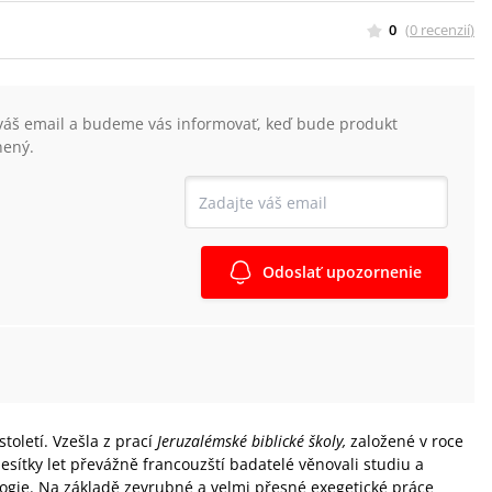
0
(
0
recenzií
)
váš email a budeme vás informovať, keď bude produkt
nený.
Odoslať upozornenie
století. Vzešla z prací
Jeruzalémské biblické školy,
založené v roce
esítky let převážně francouzští badatelé věnovali studiu a
eologie. Na základě zevrubné a velmi přesné exegetické práce