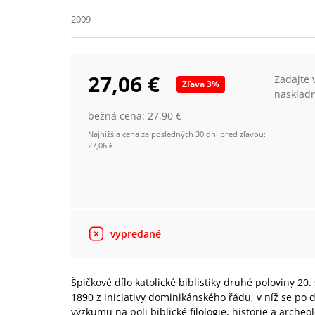
2009
27,06 €
Zadajte 
Zľava
3
%
nasklad
bežná cena:
27,90 €
Najnižšia cena za posledných 30 dní pred zľavou:
27,06 €
vypredané
Špičkové dílo katolické biblistiky druhé poloviny 20. 
1890 z iniciativy dominikánského řádu, v níž se po d
výzkumu na poli biblické filologie, historie a arch