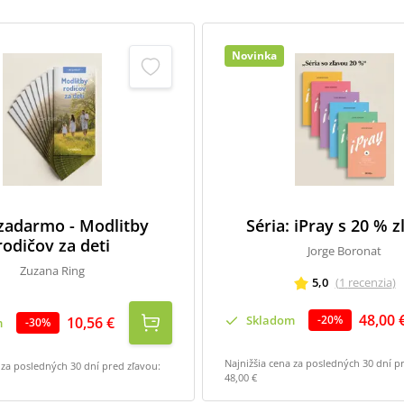
Novinka
 zadarmo - Modlitby
Séria: iPray s 20 % 
rodičov za deti
Jorge Boronat
Zuzana Ring
5,0
(
1
recenzia
)
48,00 
Skladom
-
20
%
10,56 €
m
-
30
%
Najnižšia cena za posledných 30 dní p
 za posledných 30 dní pred zľavou:
48,00 €