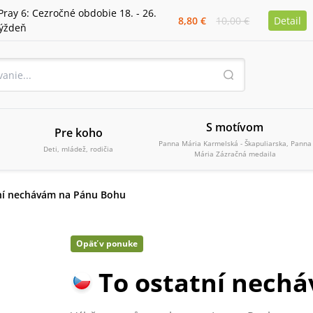
Pray 6: Cezročné obdobie 18. - 26.
8,80 €
10,00 €
Detail
týždeň
S motívom
Pre koho
Panna Mária Karmelská - Škapuliarska, Panna
Deti, mládež, rodičia
Mária Zázračná medaila
ní nechávám na Pánu Bohu
Opäť v ponuke
To ostatní nech