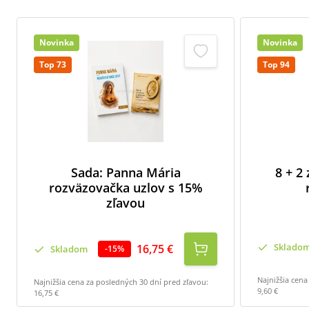
Novinka
Novinka
Top 73
Top 94
Sada: Panna Mária
8 + 2
rozväzovačka uzlov s 15%
zľavou
Sklado
16,75 €
Skladom
-
15
%
Najnižšia cena
Najnižšia cena za posledných 30 dní pred zľavou:
9,60 €
16,75 €