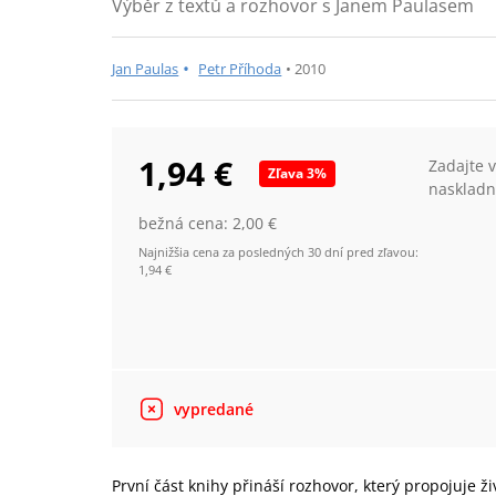
Výběr z textů a rozhovor s Janem Paulasem
•
Jan Paulas
Petr Příhoda
•
2010
1,94 €
Zadajte 
Zľava
3
%
naskladn
bežná cena:
2,00 €
Najnižšia cena za posledných 30 dní pred zľavou:
1,94 €
vypredané
První část knihy přináší rozhovor, který propojuje ž