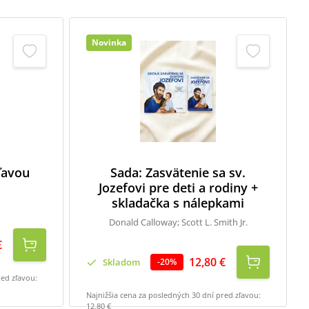
Novinka
zľavou
Sada: Zasvätenie sa sv.
Jozefovi pre deti a rodiny +
skladačka s nálepkami
Donald Calloway; Scott L. Smith Jr.
€
12,80 €
Skladom
-
20
%
red zľavou:
Najnižšia cena za posledných 30 dní pred zľavou:
12,80 €