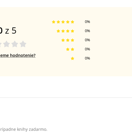
0
%
0
z 5
0
%
0
%
0
%
jeme hodnotenie?
0
%
 prípadne knihy zadarmo.