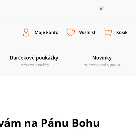
Moje konto
Wishlist
Košík
Darčekové poukážky
Novinky
Darčekové poukážky
Najnovšie v našej ponuke
ávám na Pánu Bohu