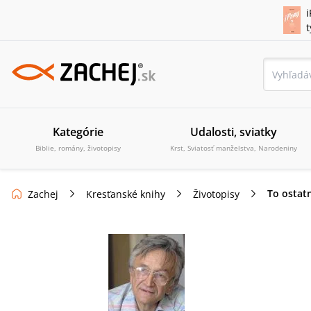
i
Kategórie
Udalosti, sviatky
Biblie, romány, životopisy
Krst, Sviatosť manželstva, Narodeniny
To ostat
Zachej
Kresťanské knihy
Životopisy