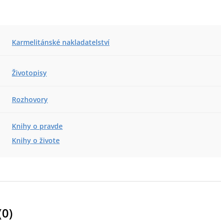
Karmelitánské nakladatelství
Životopisy
Rozhovory
Knihy o pravde
Knihy o živote
(
0
)