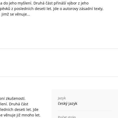
da do jeho myšlení. Druhá část přináší výbor z jeho
ěvků z posledních deseti let. Jde o autorovy zásadní texty,
 jimž se věnuje...
Jazyk
bní zkušeností.
český jazyk
lení. Druhá část
edních deseti let. Jde
se věnuje již mnoho let.
Počet strán