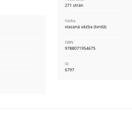
271 strán
Väzba
viazaná väzba (tvrdá)
ISBN
9788071954675
ID
6797