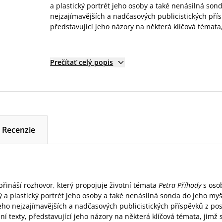
a plastický portrét jeho osoby a také nenásilná son
nejzajímavějších a nadčasových publicistických přísp
představující jeho názory na některá klíčová témata,
Prečítať celý popis
Recenzie
 přináší rozhovor, který propojuje životní témata
Petra Příhody
s oso
ý a plastický portrét jeho osoby a také nenásilná sonda do jeho myš
jeho nejzajímavějších a nadčasových publicistických příspěvků z posl
ní texty, představující jeho názory na některá klíčová témata, jimž 