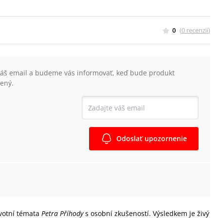
0
(
0
recenzií
)
váš email a budeme vás informovať, keď bude produkt
ený.
Odoslať upozornenie
ivotní témata
Petra Příhody
s osobní zkušeností. Výsledkem je živý