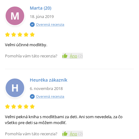
Marta
(20)
M
18. júna 2019
Overená recenzia
Veľmi účinné modlitby.
Pomohla vám táto recenzia?
Áno
(
2
)
Heuréka zákazník
H
6. novembra 2018
Overená recenzia
Veľmi pekná kniha s modlitbami za deti. Ani som nevedela, za čo
všetko pre deti sa môžem modliť.
Pomohla vám táto recenzia?
Áno
(
2
)