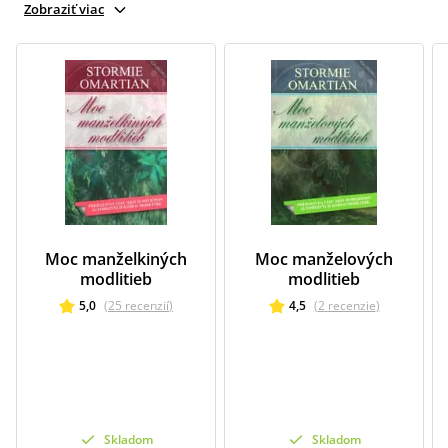
Zobraziť viac
Moc manželkiných
Moc manželových
modlitieb
modlitieb
5,0
(
25
recenzií
)
4,5
(
2
recenzie
)
Skladom
Skladom