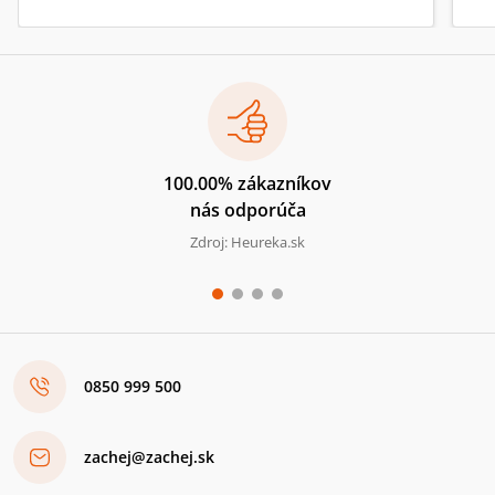
100.00% zákazníkov
nás odporúča
Zdroj: Heureka.sk
0850 999 500
zachej@zachej.sk