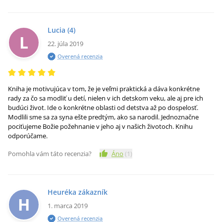
Lucia
(4)
L
22. júla 2019
Overená recenzia
Kniha je motivujúca v tom, že je veľmi praktická a dáva konkrétne
rady za čo sa modliť u detí, nielen v ich detskom veku, ale aj pre ich
budúci život. Ide o konkrétne oblasti od detstva až po dospelosť.
Modlili sme sa za syna ešte predtým, ako sa narodil. Jednoznačne
pociťujeme Božie požehnanie v jeho aj v našich životoch. Knihu
odporúčame.
Pomohla vám táto recenzia?
Áno
(
1
)
Heuréka zákazník
H
1. marca 2019
Overená recenzia