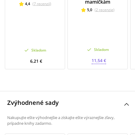
mamičkám
4,4
(
7
recenzií
)
5,0
(
2
recenzie
)
Skladom
Skladom
11,54 €
6,21 €
Zvýhodnené sady
Nakupujte ešte výhodnejšie a získajte ešte výraznejšie zľavy,
prípadne knihy zadarmo.