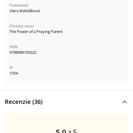
Prekladateľ
Viera Maťašíková
Pôvodný názov
The Power of a Praying Parent
ISBN
9788089165322
ID
1054
Recenzie (
36
)
5,0
z 5