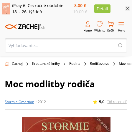
iPray 6: Cezročné obdobie
8,00 €
Detail
18. - 26. týždeň
10,00 €
Konto
Wishlist
Košík
Menu
Zachej
Kresťanské knihy
Rodina
Rodičovstvo
Moc mod
Moc modlitby rodiča
5,0
(
36
recenzií
)
Stormie Omartian
•
2012