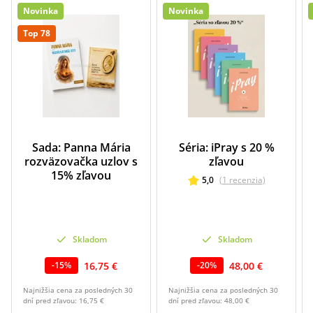
Novinka
Novinka
Top 78
Sada: Panna Mária
Séria: iPray s 20 %
rozväzovačka uzlov s
zľavou
15% zľavou
5,0
(
1
recenzia
)
Skladom
Skladom
16,75 €
48,00 €
-
15
%
-
20
%
Najnižšia cena za posledných 30
Najnižšia cena za posledných 30
dní pred zľavou:
16,75 €
dní pred zľavou:
48,00 €