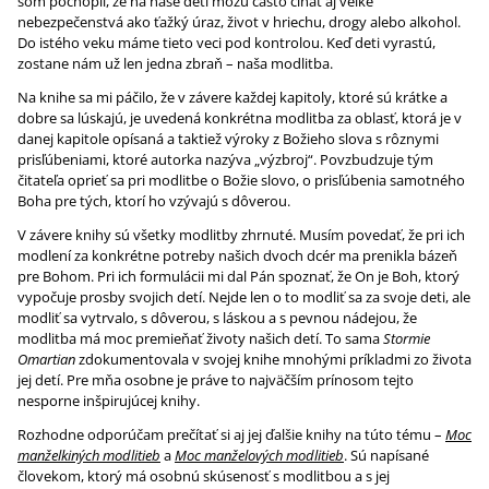
som pochopil, že na naše deti môžu často číhať aj veľké
nebezpečenstvá ako ťažký úraz, život v hriechu, drogy alebo alkohol.
Do istého veku máme tieto veci pod kontrolou. Keď deti vyrastú,
zostane nám už len jedna zbraň – naša modlitba.
Na knihe sa mi páčilo, že v závere každej kapitoly, ktoré sú krátke a
dobre sa lúskajú, je uvedená konkrétna modlitba za oblasť, ktorá je v
danej kapitole opísaná a taktiež výroky z Božieho slova s rôznymi
prisľúbeniami, ktoré autorka nazýva „výzbroj“. Povzbudzuje tým
čitateľa oprieť sa pri modlitbe o Božie slovo, o prisľúbenia samotného
Boha pre tých, ktorí ho vzývajú s dôverou.
V závere knihy sú všetky modlitby zhrnuté. Musím povedať, že pri ich
modlení za konkrétne potreby našich dvoch dcér ma prenikla bázeň
pre Bohom. Pri ich formulácii mi dal Pán spoznať, že On je Boh, ktorý
vypočuje prosby svojich detí. Nejde len o to modliť sa za svoje deti, ale
modliť sa vytrvalo, s dôverou, s láskou a s pevnou nádejou, že
modlitba má moc premieňať životy našich detí. To sama
Stormie
Omartian
zdokumentovala v svojej knihe mnohými príkladmi zo života
jej detí. Pre mňa osobne je práve to najväčším prínosom tejto
nesporne inšpirujúcej knihy.
Rozhodne odporúčam prečítať si aj jej ďalšie knihy na túto tému –
Moc
manželkiných modlitieb
a
Moc manželových modlitieb
. Sú napísané
človekom, ktorý má osobnú skúsenosť s modlitbou a s jej