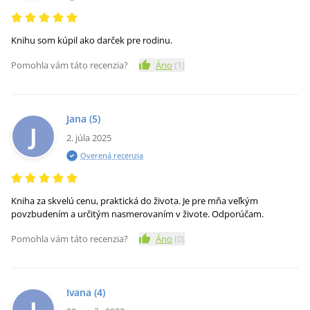
Knihu som kúpil ako darček pre rodinu.
Pomohla vám táto recenzia?
Áno
(
1
)
Jana
(5)
J
2. júla 2025
Overená recenzia
Kniha za skvelú cenu, praktická do života. Je pre mňa veľkým
povzbudením a určitým nasmerovaním v živote. Odporúčam.
Pomohla vám táto recenzia?
Áno
(
0
)
Ivana
(4)
I