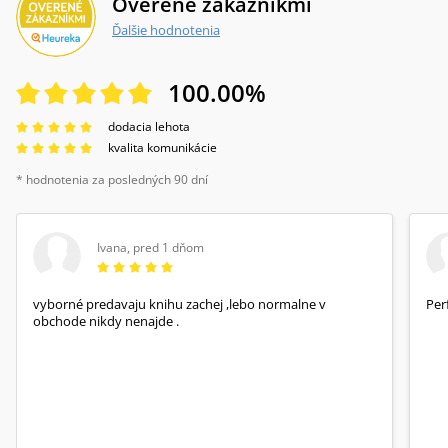
Overené zákazníkmi
Ďalšie hodnotenia
100.00
%
dodacia lehota
kvalita komunikácie
* hodnotenia za posledných 90 dní
Ivana
,
pred 1 dňom
vyborné predavaju knihu zachej ,lebo normalne v
Per
obchode nikdy nenajde .