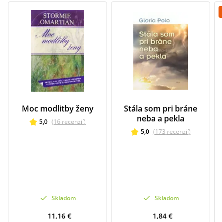
Moc modlitby ženy
Stála som pri bráne
neba a pekla
5,0
(
16
recenzií
)
5,0
(
173
recenzií
)
Skladom
Skladom
11,16 €
1,84 €