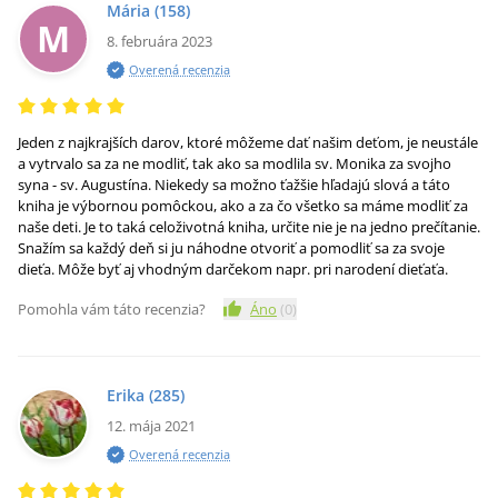
Mária
(158)
M
8. februára 2023
Overená recenzia
Jeden z najkrajších darov, ktoré môžeme dať našim deťom, je neustále
a vytrvalo sa za ne modliť, tak ako sa modlila sv. Monika za svojho
syna - sv. Augustína. Niekedy sa možno ťažšie hľadajú slová a táto
kniha je výbornou pomôckou, ako a za čo všetko sa máme modliť za
naše deti. Je to taká celoživotná kniha, určite nie je na jedno prečítanie.
Snažím sa každý deň si ju náhodne otvoriť a pomodliť sa za svoje
dieťa. Môže byť aj vhodným darčekom napr. pri narodení dieťaťa.
Pomohla vám táto recenzia?
Áno
(
0
)
Erika
(285)
12. mája 2021
Overená recenzia