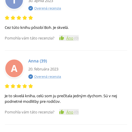
30. apríla 2023
Overená recenzia
Cez túto knihu pôsobí Boh. Je skvelá.
Pomohla vám táto recenzia?
Áno
(
0
)
Anna
(39)
A
20. februára 2023
Overená recenzia
Je to skvelá kniha, celú som ju prečítala jedným dychom. Sú v nej
podnetné modlitby pre rodičov.
Pomohla vám táto recenzia?
Áno
(
0
)