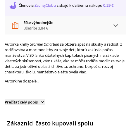
Členovia
ZachejClubu
získajú
k ďalšiemu nákupu
0,29 €
Ešte výhodnejšie
Ušetríte
3,84 €
Autorka knihy
Stormie Omartian
sa obzerá späť na skúšky a radosti z
rodičovstva a moc modlitby za svoje deti, ktorú zakúsila počas
manželstva. V 30 ľahko čitateľných kapitolách písaných na základe
vlastných skúseností, vám ukáže, ako sa môžu rodičia modliť za svoje
deti a za jednotlivé oblasti ich života: ochranu, bezpečie, rozvoj
charakteru, školu, manželstvo a ešte oveľa viac.
Autorkine dospelé...
Prečítať celý popis
Zákazníci často kupovali spolu