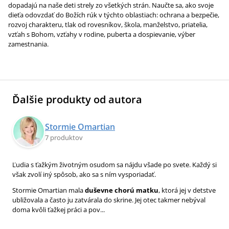
dopadajú na naše deti strely zo všetkých strán. Naučte sa, ako svoje
dieťa odovzdať do Božích rúk v týchto oblastiach: ochrana a bezpečie,
rozvoj charakteru, tlak od rovesníkov, škola, manželstvo, priatelia,
vzťah s Bohom, vzťahy v rodine, puberta a dospievanie, výber
zamestnania.
Ďalšie produkty od autora
Stormie Omartian
7 produktov
Ľudia s ťažkým životným osudom sa nájdu všade po svete. Každý si
však zvolí iný spôsob, ako sa s ním vysporiadať.
Stormie Omartian mala
duševne chorú matku
, ktorá jej v detstve
ubližovala a často ju zatvárala do skrine. Jej otec takmer nebýval
doma kvôli ťažkej práci a pov...