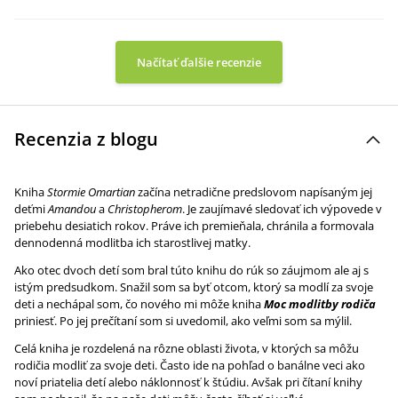
Načítať ďalšie recenzie
Recenzia z blogu
Kniha
Stormie Omartian
začína netradične predslovom napísaným jej
deťmi
Amandou
a
Christopherom
. Je zaujímavé sledovať ich výpovede v
priebehu desiatich rokov. Práve ich premieňala, chránila a formovala
dennodenná modlitba ich starostlivej matky.
Ako otec dvoch detí som bral túto knihu do rúk so záujmom ale aj s
istým predsudkom. Snažil som sa byť otcom, ktorý sa modlí za svoje
deti a nechápal som, čo nového mi môže kniha
Moc modlitby rodiča
priniesť. Po jej prečítaní som si uvedomil, ako veľmi som sa mýlil.
Celá kniha je rozdelená na rôzne oblasti života, v ktorých sa môžu
rodičia modliť za svoje deti. Často ide na pohľad o banálne veci ako
noví priatelia detí alebo náklonnosť k štúdiu. Avšak pri čítaní knihy