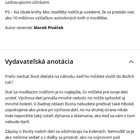
uzdravujúcimi účinkami.
PS – Na obale knihy
Moc modlitby rodiča
je uvedené, že sa predalo viac
ako 10 miliónov výtlačkov autorkiných kníh o modlitbe.
Autor recenzie:
Marek Piváček
Vydavateľská anotácia
Prečo nechať život dieťaťa na náhodu, keď ho môžete vložiť do Božích
rúk?
Stať sa modliacim rodičom je to najlepšie, čo môžete pre svoje deti
urobiť. Výchova detí prináša mnohé radosti, no môže spôsobiť aj
mnohé bolesti. V žiadnej oblasti života nebudete prežívať také hlboké
uspokojenie ako práve pri výchove detí, no na druhej strane nikde
inde nepocítite taký osteň zlyhania a sklamania, ako keď sa vám v tom
nebude dariť.
Zápasy o životy našich detí sa odohrávajú na kolenách. Nemodliť sa je
ako nečinne sedieť a z diaľky sa prizerať, ako na vojnovom poli