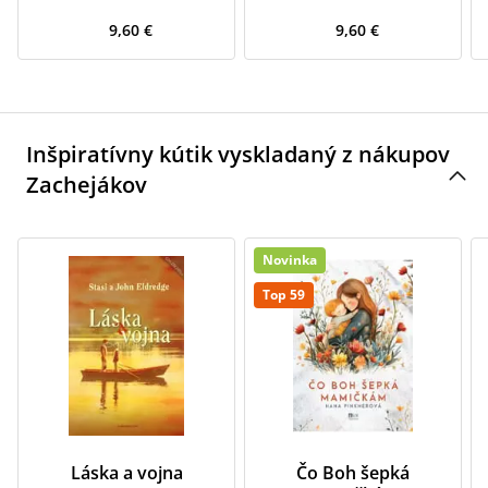
9,60 €
9,60 €
Inšpiratívny kútik vyskladaný z nákupov
Zachejákov
Novinka
Top 59
Láska a vojna
Čo Boh šepká