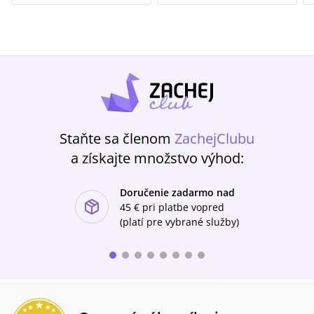
Staňte sa členom
ZachejClubu
a získajte množstvo výhod:
Doručenie zadarmo nad
ishlist-u
45 €
pri platbe vopred
(platí pre vybrané služby)