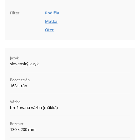
Filter
Rodičia
Matka
Otec
Jazyk
slovenský jazyk
Počet strán
163 strán
Väzba
brožovaná väzba (mäkká)
Rozmer
130 x 200 mm