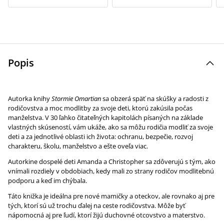
Popis
Autorka knihy
Stormie Omartian
sa obzerá späť na skúšky a radosti z
rodičovstva a moc modlitby za svoje deti, ktorú zakúsila počas
manželstva. V 30 ľahko čitateľných kapitolách písaných na základe
vlastných skúseností, vám ukáže, ako sa môžu rodičia modliť za svoje
deti a za jednotlivé oblasti ich života: ochranu, bezpečie, rozvoj
charakteru, školu, manželstvo a ešte oveľa viac.
Autorkine dospelé deti Amanda a Christopher sa zdôverujú s tým, ako
vnímali rozdiely v obdobiach, kedy mali zo strany rodičov modlitebnú
podporu a keď im chýbala.
Táto knižka je ideálna pre nové mamičky a oteckov, ale rovnako aj pre
tých, ktorí sú už trochu ďalej na ceste rodičovstva. Môže byť
nápomocná aj pre ľudí, ktorí žijú duchovné otcovstvo a materstvo.