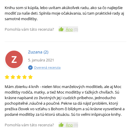
Knihu som si kúpila, lebo uvítam akúkoľvek radu, ako sa čo najlepšie
modliť za naše deti. Splnila moje očakávania, sú tam praktické rady aj
samotné modlitby.
Pomohla vám táto recenzia?
Áno
(
0
)
Zuzana
(2)
Z
5. januára 2021
Overená recenzia
Mám zbierku 4 kníh - nielen Moc manželových modlitieb, ale aj Moc
modlitby rodiča, matky, a tiež Moc modlitby v ťažkých chvíľach. Sú
krásne napísané zo životných jej i cudzích príbehov, jednoducho
pochopiteľné ,náučné a poučné. Pekne sa dá nájsť problém, ktorý
prežíva človek vo vzťahu s Bohom či blízkym a sú krásne vysvetlené a
podané modlitby za tú-ktorú situáciu. Sú to veľmi inšpirujúce knihy.
Pomohla vám táto recenzia?
Áno
(
0
)