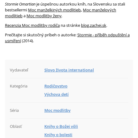
Stormie Omartian
je úspešnou autorkou kníh, na Slovensku sa stali
bestsellermi
Moc manželkiných modlitieb
,
Moc manželových
modlitieb
a
Moc modlitby ženy
.
Recenzia Moc modlitby rodiča
na stránke
blog.zachej.sk
.
Prečítajte si skutočný príbeh o autorke:
Stormie - příběh odpuštění a
usmíření
(2014).
Vydavateľ
Slovo života international
Kategória
Rodičovstvo
Výchova detí
Séria
Moc modlitby
Oblasť
Knihy o Božej vôli
Knihy o bolesti