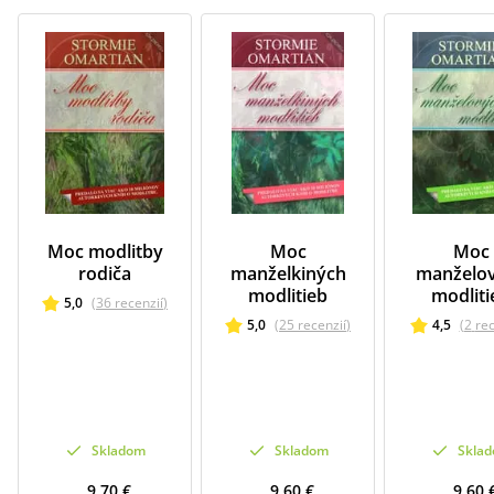
Moc modlitby
Moc
Moc
rodiča
manželkiných
manželo
modlitieb
modliti
5,0
(
36
recenzií
)
5,0
(
25
recenzií
)
4,5
(
2
re
Skladom
Skladom
Skla
9,70 €
9,60 €
9,60 