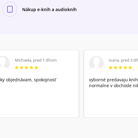
Nákup e-kníh a audiokníh
Michaela
,
pred 1 dňom
Ivana
,
pred 3 d
ky objednávam, spokojnosť
vyborné predavaju knih
normalne v obchode nik