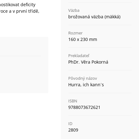
stikovat deficity
Väzba
oce a v první třídě,
brožovaná väzba (mäkká)
Rozmer
160 x 230 mm
Prekladateľ
PhDr. Věra Pokorná
Pôvodný názov
Hurra, ich kann´s
ISBN
9788073672621
ID
2809