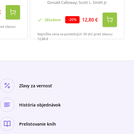
Donald Calloway; Scott L. Smith Jr.
€
12,80 €
Skladom
-
20
%
red zľavou:
Najnižšia cena za posledných 30 dní pred zľavou:
12,80 €
Zľavy za vernosť
História objednávok
Prelistovanie kníh