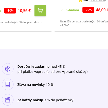
48,00 
Skladom
-
20
%
10,56 €
m
-
30
%
Najnižšia cena za posledných 30 dní p
 za posledných 30 dní pred zľavou:
48,00 €
Doručenie zadarmo nad
45 €
pri platbe vopred (platí pre vybrané služby)
Zľava na novinky
10 %
Za každý nákup
3 % do peňaženky