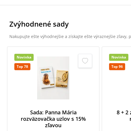
Zvýhodnené sady
Nakupujte ešte výhodnejšie a získajte ešte výraznejšie zľavy,
Novinka
Novinka
Top 78
Top 96
Sada: Panna Mária
8 + 2
rozväzovačka uzlov s 15%
zľavou