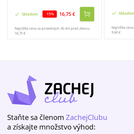
Sklado
16,75 €
Skladom
-
15
%
Najnižšia cena
Najnižšia cena za posledných 30 dní pred zľavou:
9,60 €
16,75 €
Staňte sa členom
ZachejClubu
a získajte množstvo výhod: