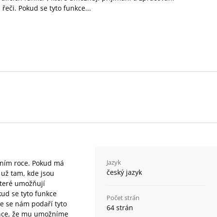
řeči. Pokud se tyto funkce...
Jazyk
olním roce. Pokud má
český jazyk
 už tam, kde jsou
které umožňují
kud se tyto funkce
Počet strán
že se nám podaří tyto
64 strán
šance, že mu umožníme