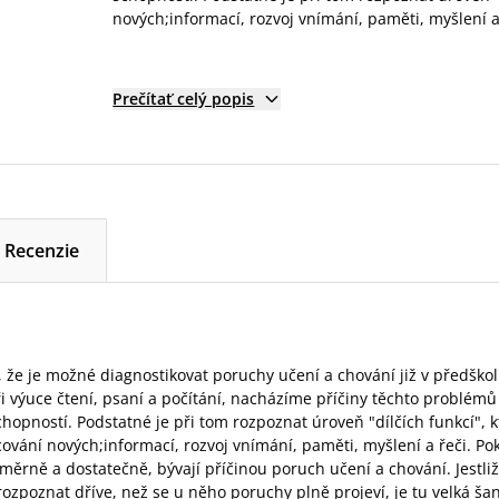
nových;informací, rozvoj vnímání, paměti, myšlení a 
Prečítať celý popis
Recenzie
 že je možné diagnostikovat poruchy učení a chování již v předšk
i výuce čtení, psaní a počítání, nacházíme příčiny těchto problémů
chopností. Podstatné je při tom rozpoznat úroveň "dílčích funkcí", 
cování nových;informací, rozvoj vnímání, paměti, myšlení a řeči. Po
oměrně a dostatečně, bývají příčinou poruch učení a chování. Jestli
e rozpoznat dříve, než se u něho poruchy plně projeví, je tu velká 