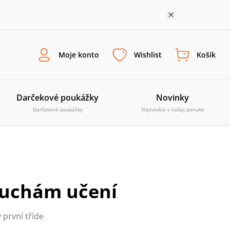
Moje konto
Wishlist
Košík
Darčekové poukážky
Novinky
Darčekové poukážky
Najnovšie v našej ponuke
ruchám učení
 první tříde