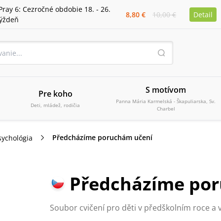
Pray 6: Cezročné obdobie 18. - 26.
8,80 €
10,00 €
Detail
týždeň
S motívom
Pre koho
Panna Mária Karmelská - Škapuliarska, Sv.
Deti, mládež, rodičia
Charbel
Předcházíme poruchám učení
sychológia
Předcházíme po
Soubor cvičení pro děti v předškolním roce a v