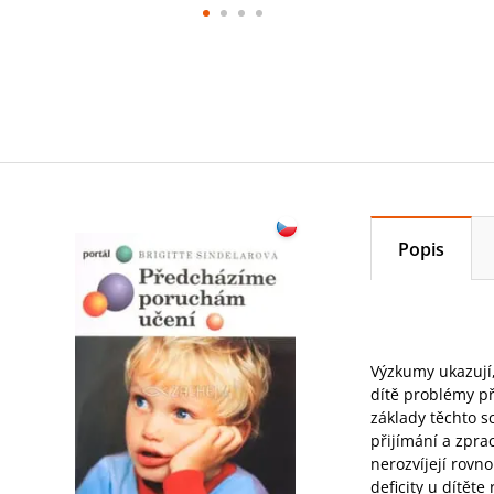
Popis
Výzkumy ukazují,
dítě problémy př
základy těchto s
přijímání a zpra
nerozvíjejí rovn
deficity u dítět