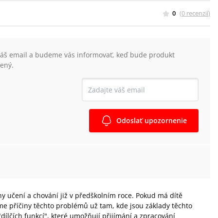
0
(
0
recenzií
)
váš email a budeme vás informovať, keď bude produkt
ený.
Odoslať upozornenie
y učení a chování již v předškolním roce. Pokud má dítě
íme příčiny těchto problémů už tam, kde jsou základy těchto
dílčích funkcí", které umožňují přijímání a zpracování