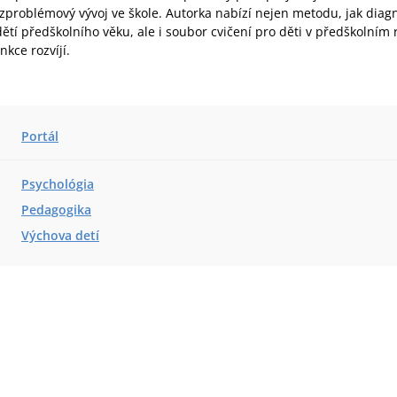
problémový vývoj ve škole. Autorka nabízí nejen metodu, jak diagno
dětí předškolního věku, ale i soubor cvičení pro děti v předškolním r
unkce rozvíjí.
Portál
Psychológia
Pedagogika
Výchova detí