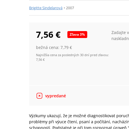
Brigitte Sindelarová
•
2007
7,56 €
Zadajte 
Zľava
3
%
naskladn
bežná cena:
7,79 €
Najnižšia cena za posledných 30 dní pred zľavou:
7,56 €
vypredané
Výzkumy ukazují, že je možné diagnostikovat poruch
problémy při výuce čtení, psaní a počítání, nacház
schopností. Podstatné je při tom rozpoznat úroveň "