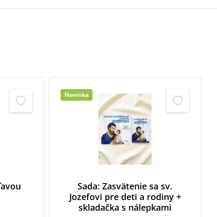
Novinka
zľavou
Sada: Zasvätenie sa sv.
Jozefovi pre deti a rodiny +
skladačka s nálepkami