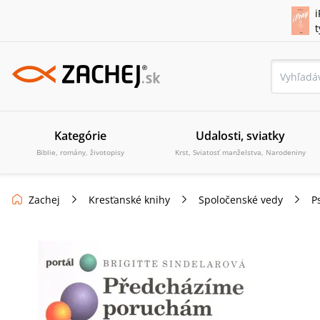
i
Kategórie
Udalosti, sviatky
Biblie, romány, životopisy
Krst, Sviatosť manželstva, Narodeniny
Zachej
Kresťanské knihy
Spoločenské vedy
P