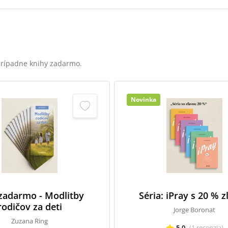
 prípadne knihy zadarmo.
Novinka
 zadarmo - Modlitby
Séria: iPray s 20 % 
rodičov za deti
Jorge Boronat
Zuzana Ring
5,0
(
1
recenzia
)