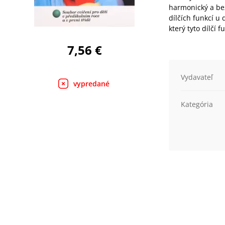
harmonický a bez
dílčích funkcí u 
který tyto dílčí f
7,56 €
Vydavateľ
vypredané
Kategória