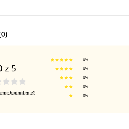
(
0
)
0
%
0
z 5
0
%
0
%
0
%
jeme hodnotenie?
0
%