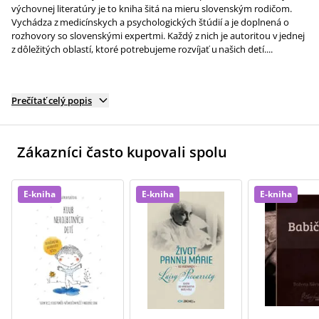
výchov­nej literatúry je to kniha šitá na mieru slovenským rodičom.
Vychádza z medicínskych a psychologických štúdií a je doplnená o
rozhovory so slovenskými expertmi. Každý z nich je autoritou v jednej
z dôležitých oblastí, ktoré potrebujeme rozvíjať u našich detí....
Prečítať celý popis
Zákazníci často kupovali spolu
E-kniha
E-kniha
E-kniha