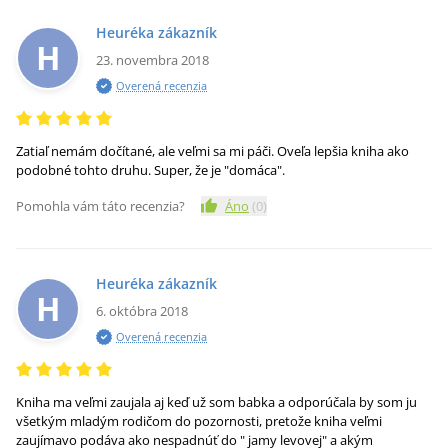
Heuréka zákazník
H
23. novembra 2018
Overená recenzia
Zatiaľ nemám dočítané, ale veľmi sa mi páči. Oveľa lepšia kniha ako
podobné tohto druhu. Super, že je "domáca".
Pomohla vám táto recenzia?
Áno
(
0
)
Heuréka zákazník
H
6. októbra 2018
Overená recenzia
Kniha ma veľmi zaujala aj keď už som babka a odporúčala by som ju
všetkým mladým rodičom do pozornosti, pretože kniha veľmi
zaujímavo podáva ako nespadnúť do " jamy levovej" a akým