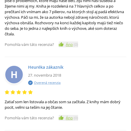
píše o problémoch, ktoré majú naše deti, žijú nimi naši susedia a
žijeme nimi aj my. Kniha je rozdelená na 7 hlavných celkov a po
prečítaní ich vnímam ako 7 pilierov, na ktorých stojí aj padá efektívna
výchova. Páči sa mi, že sa autorka nebojí zdravej náročnosti, ktorú
výchova obnáša. Rozhovory na konci každej kapitoly majú tiež niečo
do seba. Je to jedna z najlepších kníh o výchove, aké som doteraz
čítala.
Pomohla vám táto recenzia?
Áno
(
0
)
Heuréka zákazník
H
27. novembra 2018
Overená recenzia
Zatiaľ som len listovala a občas som sa začítala. Z knihy mám dobrý
pocit, veľmi sa teším na jej čítanie.
Pomohla vám táto recenzia?
Áno
(
0
)