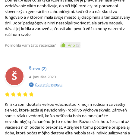
Domes). A ešte čo sa týka vzdelávania, nie je pravda, že naše bývalé
vzdelávanie nikto neobdivuje, do očí bijú rozdiely pri porovnaní
slovenských generácií so zahraničnými, keď ešte u nás školstvo
fungovalo a v ktorom mala svoje miesto aj disciplnína a ten zaznávaný
dril. Dobrí pedagógovia nimi nezabíjali tvorivosť, ale práve naopak,
dávali jej krídla a zároveň aj čnosti ako pevnú vôľu a nohy na zemi v
reálnom svete.
Pomohla vám táto recenzia?
Áno
(
3
)
Števo
(2)
Š
4. januára 2020
Overená recenzia
Knižku som dočítal s veľkou vďačnosťou k mojim rodičom za všetky
tie veci, ktoré (azda aj nevedomky) robili vo výchove skvelo. Zároveň
som si však uvedomil, koľko nešťastia bolo na mne (určite
nevedomky) spáchaného. Je to rozhodne Božou zásluhou, že sa mi už
viaceré z nich podarilo prekonať. A zrejme k tomu pozitívne prispela aj
doba, ktorá počas môjho detstva ešte nebola taká individualizovaná a