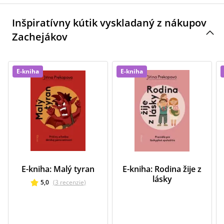
Inšpiratívny kútik vyskladaný z nákupov
Zachejákov
E-kniha
E-kniha
E-kniha: Malý tyran
E-kniha: Rodina žije z
lásky
5,0
(
3
recenzie
)