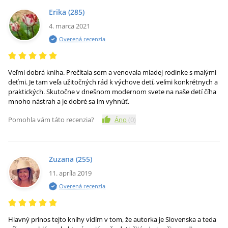
Erika
(285)
4. marca 2021
Overená recenzia
Veľmi dobrá kniha. Prečítala som a venovala mladej rodinke s malými
deťmi. Je tam veľa užitočných rád k výchove detí, veľmi konkrétnych a
praktických. Skutočne v dnešnom modernom svete na naše detí číha
mnoho nástrah a je dobré sa im vyhnúť.
Pomohla vám táto recenzia?
Áno
(
0
)
Zuzana
(255)
11. apríla 2019
Overená recenzia
Hlavný prínos tejto knihy vidím v tom, že autorka je Slovenska a teda