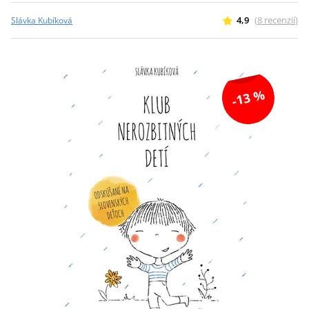
4,9
(
8
recenzií
)
Slávka Kubíková
-13 %