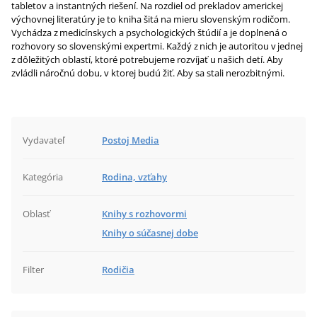
tabletov a instantných riešení. Na rozdiel od prekladov americkej
výchov­nej literatúry je to kniha šitá na mieru slovenským rodičom.
Vychádza z medicínskych a psychologických štúdií a je doplnená o
rozhovory so slovenskými expertmi. Každý z nich je autoritou v jednej
z dôležitých oblastí, ktoré potrebujeme rozvíjať u našich detí. Aby
zvládli náročnú dobu, v ktorej budú žiť. Aby sa stali nerozbitnými.
Vydavateľ
Postoj Media
Kategória
Rodina, vzťahy
Oblasť
Knihy s rozhovormi
Knihy o súčasnej dobe
Filter
Rodičia