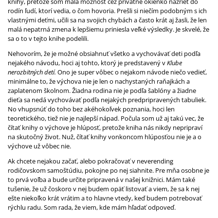
knihy, pretože som mala možnosť cez privátne okienko nazrieť do
rodín ľudí, ktorí vedia, o čom hovoria. Prešli si niečím podobným s ich
vlastnými deťmi, učili sa na svojich chybách a často krát aj žasli, že len
malá nepatrná zmena k lepšiemu priniesla veľké výsledky. Je skvelé, že
sa o to v tejto knihe podelili.
Nehovorím, že je možné obsiahnuť všetko a vychovávať deti podľa
nejakého návodu, hoci aj tohto, ktorý je predstavený v
Klube
nerozbitných detí.
Ono je super vôbec o nejakom návode niečo vedieť,
minimálne to, že výchova nie je len o nachystaných raňajkách a
zaplatenom školnom. Žiadna rodina nie je podľa šablóny a žiadne
dieťa sa nedá vychovávať podľa nejakých predpripravených tabuliek.
No vhupsnúť do toho bez akéhokoľvek poznania, hoci len
teoretického, tiež nie je najlepší nápad. Počula som už aj takú vec, že
čítať knihy o výchove je hlúposť, pretože kniha nás nikdy nepripraví
na skutočný život. Nuž, čítať knihy vonkoncom hlúposťou nie je a o
výchove už vôbec nie.
Ak chcete nejakou začať, alebo pokračovať v neverending
rodičovskom samoštúdiu, pokojne po nej siahnite. Pre mňa osobne je
to prvá voľba a bude určite pripravená v našej knižnici. Mám také
tušenie, že už čoskoro v nej budem opäť listovať a viem, že sa k nej
ešte niekoľko krát vrátim a to hlavne vtedy, keď budem potrebovať
rýchlu radu. Som rada, že viem, kde mám hľadať odpoveď.