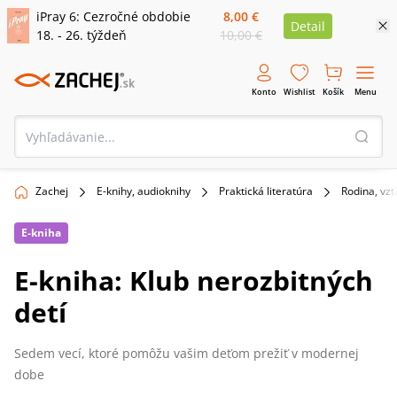
iPray 6: Cezročné obdobie
8,00 €
Detail
18. - 26. týždeň
10,00 €
Konto
Wishlist
Košík
Menu
Zachej
E-knihy, audioknihy
Praktická literatúra
Rodina, vzť
E-kniha
E-kniha: Klub nerozbitných
detí
Sedem vecí, ktoré pomôžu vašim deťom prežiť v modernej
dobe