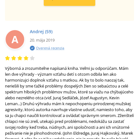
Andrej
(59)
A
20. mája 2019
Overená recenzia
Výborná a zrozumiteľne napísaná kniha. Veľmi ju odporúčam. Mám
len dve výhrady - význam vzťahu detí s otcom odbila len ako
harmonizujci doplnok vzťahu s matkou. Ak by to bolo naozaj tak,
neriešili by sme ťažké problémy dospelých žien so sebaúctou a celé
spektrum hlbokých problémov mužov, ktoré sa viažu na chýbajúceho
alebo nezrelého otca (viď. Juraj Sedláček, Józef Augustyn, Kevin
Leman...) Druhú výhradu mám k nepochopeniu prirodzenej mužskej
agresivity, ktorú autorka navrhuje vlastne udusiť, namiesto toho, aby
sa ju chapci naučili kontrolovať a ovládať správnym smerom. Zženštelí
chlapci nie sú zrelí, utekajú pred problémami, nedokážu sa zastať
svojej rodiny keď treba, núdnych, ani spoločnosti a ani ich vnútorné
pežívanie nie je plnohodnotné. (John Eldredge, Juraj Hajkovský, Marek