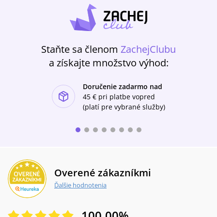
Staňte sa členom
ZachejClubu
a získajte množstvo výhod:
Doručenie zadarmo nad
ishlist-u
45 €
pri platbe vopred
(platí pre vybrané služby)
Overené zákazníkmi
Ďalšie hodnotenia
100.00
%