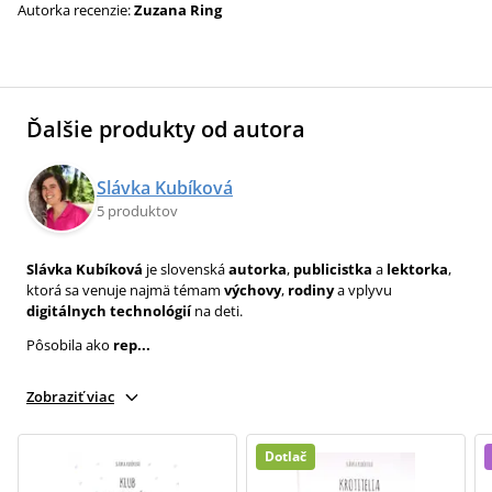
Autorka recenzie:
Zuzana Ring
Ďalšie produkty od autora
Slávka Kubíková
5 produktov
Slávka Kubíková
je slovenská
autorka
,
publicistka
a
lektorka
,
ktorá sa venuje najmä témam
výchovy
,
rodiny
a vplyvu
digitálnych technológií
na deti.
Pôsobila ako
rep...
Zobraziť viac
Dotlač