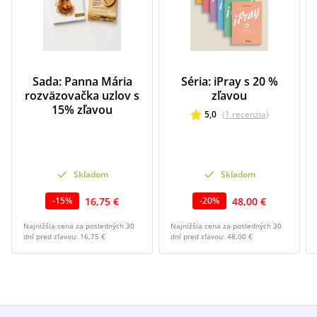
Sada: Panna Mária
Séria: iPray s 20 %
rozväzovačka uzlov s
zľavou
15% zľavou
5,0
(
1
recenzia
)
Skladom
Skladom
16,75 €
48,00 €
-
15
%
-
20
%
Najnižšia cena za posledných 30
Najnižšia cena za posledných 30
dní pred zľavou:
16,75 €
dní pred zľavou:
48,00 €