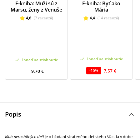
E-kniha: Muži sú z
E-kniha: Byť ako
Marsu, ženy z Venuše
Mária
4,6
(
7
recenzií
)
4,4
(
14
recenzií
)
Ihneď na stiahnutie
Ihneď na stiahnutie
7,57 €
-
15
%
9,70 €
Popis
Klub nerozbitných detí
je o hľadaní strateného detského šťastia v dobe