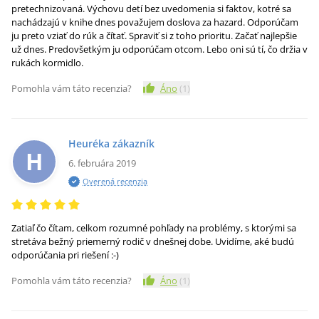
pretechnizovaná. Výchovu detí bez uvedomenia si faktov, kotré sa
nachádzajú v knihe dnes považujem doslova za hazard. Odporúčam
ju preto vziať do rúk a čítať. Spraviť si z toho prioritu. Začať najlepšie
už dnes. Predovšetkým ju odporúčam otcom. Lebo oni sú tí, čo držia v
rukách kormidlo.
Pomohla vám táto recenzia?
Áno
(
1
)
Heuréka zákazník
H
6. februára 2019
Overená recenzia
Zatiaľ čo čítam, celkom rozumné pohľady na problémy, s ktorými sa
stretáva bežný priemerný rodič v dnešnej dobe. Uvidíme, aké budú
odporúčania pri riešení :-)
Pomohla vám táto recenzia?
Áno
(
1
)