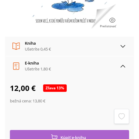
Prelistovať
Kniha
Ušetríte
0,45 €
E-kniha
Ušetríte
1,80 €
12,00 €
Zľava
13
%
bežná cena:
13,80 €
Kúpiť
e-knihu