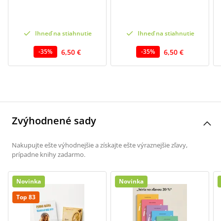
Ihneď na stiahnutie
Ihneď na stiahnutie
6,50 €
6,50 €
-
35
%
-
35
%
Zvýhodnené sady
Nakupujte ešte výhodnejšie a získajte ešte výraznejšie zľavy,
prípadne knihy zadarmo.
Novinka
Novinka
Top 83