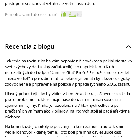
prístupom si zachovať vzťahy a životy našich detí.
Pomohla vám táto recenzia?
Áno
(
0
)
Recenzia z blogu
Tak teda na rovinu: kniha vám nepovie nič nové (teda pokiaľ nie ste vo
svete výchovy detí úplný začiatočník), no napriek tomu Klub
nerozbitných detí odporúčam prečítať. Prečo? Pretože ono je rozdiel
„niečo vedieť“ a je rozdiel mať to pekne systematicky uložené, logicky
zdôvodnené a pripravené na poličke v prípade rýchleho S.O.S. zásahu.
Hlavný prínos tejto knihy vidím v tom, že autorka je Slovenska a teda
píše o problémoch, ktoré majú naše deti, žijú nimi naši susedia a
žijeme nimi aj my. Kniha je rozdelená na 7 hlavných celkov a po
prečítaní ich vnímam ako 7 pilierov, na ktorých stojí aj padá efektívna
výchova.
Na konci každej kapitoly je pozvaný na kus reči hosť a autork s ním
vedie rozhovor k danej téme. Toto boli pre mňa osviežujúce časti