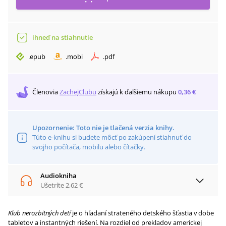
ihneď na stiahnutie
.
epub
.
mobi
.
pdf
Členovia
ZachejClubu
získajú
k ďalšiemu nákupu
0,36 €
Upozornenie: Toto nie je tlačená verzia knihy.
Túto e-knihu si budete môcť po zakúpení stiahnuť do
svojho počítača, mobilu alebo čítačky.
Audiokniha
Ušetríte
2,62 €
Klub nerozbitných detí
je o hľadaní strateného detského šťastia v dobe
tabletov a instantných riešení. Na rozdiel od prekladov americkej