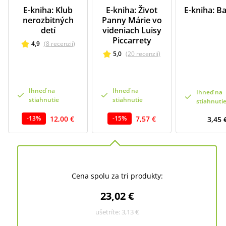
E-kniha: Klub
E-kniha: Život
E-kniha: B
nerozbitných
Panny Márie vo
detí
videniach Luisy
Piccarrety
4,9
(
8
recenzií
)
5,0
(
20
recenzií
)
Ihneď na
Ihneď na
Ihneď na
stiahnutie
stiahnutie
stiahnuti
12,00 €
7,57 €
-
13
%
-
15
%
3,45 
Cena spolu za tri produkty:
23,02 €
ušetríte:
3,13 €