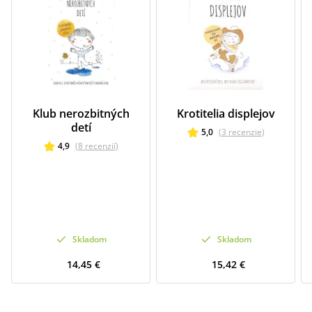
Klub nerozbitných
Krotitelia displejov
detí
5,0
(
3
recenzie
)
4,9
(
8
recenzií
)
Skladom
Skladom
14,45 €
15,42 €