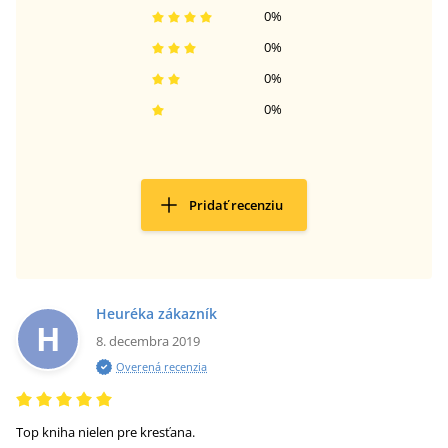
0
%
0
%
0
%
0
%
Pridať recenziu
Heuréka zákazník
H
8. decembra 2019
Overená recenzia
Top kniha nielen pre kresťana.