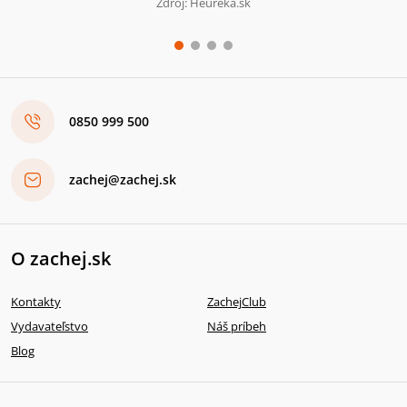
Zdroj: Heureka.sk
0850 999 500
zachej@zachej.sk
O zachej.sk
Kontakty
ZachejClub
Vydavateľstvo
Náš príbeh
Blog