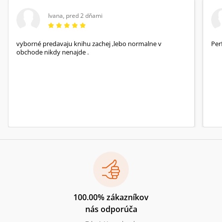
Ivana
,
pred 2 dňami
vyborné predavaju knihu zachej ,lebo normalne v
Per
obchode nikdy nenajde .
100.00% zákazníkov
nás odporúča