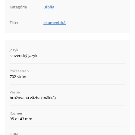
Kategória
Biblia
Filter
ekumenická
Jazyk
slovenský jazyk
Počet strán
702 strán
Väzba
brožovaná väzba (mäkká)
Rozmer
95 x 143 mm
ISBN