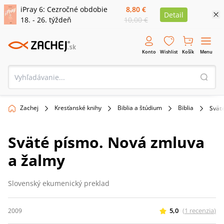
iPray 6: Cezročné obdobie
8,80 €
Detail
18. - 26. týždeň
10,00 €
Konto
Wishlist
Košík
Menu
Zachej
Kresťanské knihy
Biblia a štúdium
Biblia
Svät
Sväté písmo. Nová zmluva
a žalmy
Slovenský ekumenický preklad
5,0
(
1
recenzia
)
2009