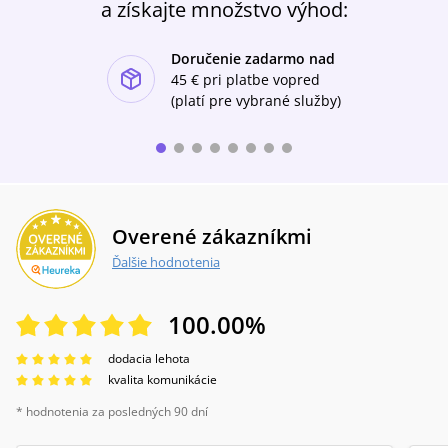
a získajte množstvo výhod:
Doručenie zadarmo nad
ishlist-u
45 €
pri platbe vopred
(platí pre vybrané služby)
Overené zákazníkmi
Ďalšie hodnotenia
100.00
%
dodacia lehota
kvalita komunikácie
* hodnotenia za posledných 90 dní