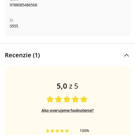
9788085486568
ID
3555
Recenzie (
1
)
5,0
z 5
Ako overujeme hodnotenie?
100
%