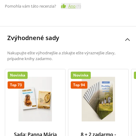
Pomohla vám táto recenzia?
Áno
(
1
)
Zvýhodnené sady
Nakupujte ešte výhodnejšie a získajte ešte výraznejšie zľavy,
prípadne knihy zadarmo.
Novinka
Novinka
Top 73
Top 94
Sada: Panna Mária
8 + 2 zadarmo -