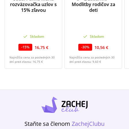
rozväzovačka uzlov s
Modlitby rodičov za
15% zľavou
deti
Skladom
Skladom
16,75 €
10,56 €
-
15
%
-
30
%
Najnižšia cena za posledných 30
Najnižšia cena za posledných 30
dní pred zľavou:
16,75 €
dní pred zľavou:
9,60 €
Staňte sa členom
ZachejClubu