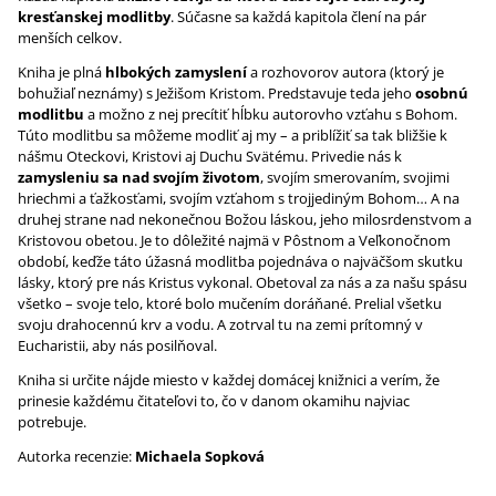
kresťanskej modlitby
. Súčasne sa každá kapitola člení na pár
menších celkov.
Kniha je plná
hlbokých zamyslení
a rozhovorov autora (ktorý je
bohužiaľ neznámy) s Ježišom Kristom. Predstavuje teda jeho
osobnú
modlitbu
a možno z nej precítiť hĺbku autorovho vzťahu s Bohom.
Túto modlitbu sa môžeme modliť aj my – a priblížiť sa tak bližšie k
nášmu Oteckovi, Kristovi aj Duchu Svätému. Privedie nás k
zamysleniu sa nad svojím životom
, svojím smerovaním, svojimi
hriechmi a ťažkosťami, svojím vzťahom s trojjediným Bohom… A na
druhej strane nad nekonečnou Božou láskou, jeho milosrdenstvom a
Kristovou obetou. Je to dôležité najmä v Pôstnom a Veľkonočnom
období, keďže táto úžasná modlitba pojednáva o najväčšom skutku
lásky, ktorý pre nás Kristus vykonal. Obetoval za nás a za našu spásu
všetko – svoje telo, ktoré bolo mučením doráňané. Prelial všetku
svoju drahocennú krv a vodu. A zotrval tu na zemi prítomný v
Eucharistii, aby nás posilňoval.
Kniha si určite nájde miesto v každej domácej knižnici a verím, že
prinesie každému čitateľovi to, čo v danom okamihu najviac
potrebuje.
Autorka recenzie:
Michaela Sopková