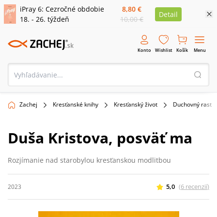
iPray 6: Cezročné obdobie
8,80 €
Detail
18. - 26. týždeň
10,00 €
Konto
Wishlist
Košík
Menu
Zachej
Kresťanské knihy
Kresťanský život
Duchovný rast
Duša Kristova, posväť ma
Rozjímanie nad starobylou kresťanskou modlitbou
5,0
(
6
recenzií
)
2023