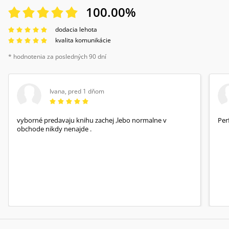
100.00
%
dodacia lehota
kvalita komunikácie
* hodnotenia za posledných 90 dní
Ivana
,
pred 1 dňom
vyborné predavaju knihu zachej ,lebo normalne v
Per
obchode nikdy nenajde .