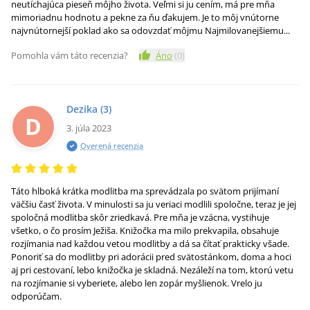
neutíchajúca pieseň môjho života. Veľmi si ju cením, má pre mňa
mimoriadnu hodnotu a pekne za ňu ďakujem. Je to môj vnútorne
najvnútornejší poklad ako sa odovzdať môjmu Najmilovanejšiemu...
Pomohla vám táto recenzia?
Áno
(
0
)
Dezika
(3)
D
3. júla 2023
Overená recenzia
Táto hlboká krátka modlitba ma sprevádzala po svätom prijímaní
väčšiu časť života. V minulosti sa ju veriaci modlili spoločne, teraz je jej
spoločná modlitba skôr zriedkavá. Pre mňa je vzácna, vystihuje
všetko, o čo prosím Ježiša. Knižočka ma milo prekvapila, obsahuje
rozjímania nad každou vetou modlitby a dá sa čítať prakticky všade.
Ponoriť sa do modlitby pri adorácii pred svätostánkom, doma a hoci
aj pri cestovaní, lebo knižočka je skladná. Nezáleží na tom, ktorú vetu
na rozjímanie si vyberiete, alebo len zopár myšlienok. Vrelo ju
odporúčam.