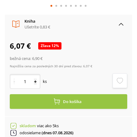
Kniha
Ušetríte
0,83 €
6,07 €
Zľava
12
%
bežná cena:
6,90 €
Najnižšia cena za posledných 30 dní pred zľavou:
6,07 €
-
+
ks
Do košíka
skladom
viac ako 5ks
odosielame
(dnes 07.08.2026)