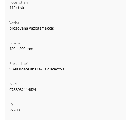
Počet strán
112 strán
Väzba
brožovaná väzba (mäkká)
Rozmer
130 x 200 mm
Prekladateľ
Silvia Koscelanská-Hajdučeková
ISBN
9788082114624
ID
39780