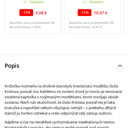
Skladom
Skladom
3,08 €
10,47 €
-
12
%
-
12
%
Najnižšia cena za posledných 30
Najnižšia cena za posledných 30
dní pred zľavou:
2,80 €
dní pred zľavou:
10,47 €
Popis
Knižočka rozmieňa na drobné starobylú kresťanskú modlitbu Duša
Kristova, posväť ma. Každému zo zvolaní, ktoré ju tvoria, je venovaná
osobitná kapitolka s rozjímavými modlitbami, ktoré rozvíjajú obsah
zvolania. Nech nás skutočnosť, že
Duša Kristova, posväť ma
je taká
kratučká a napohľad celkom obyčajná, nemýli – v priebehu dlhých
stáročí ju horlivo odriekal a vrelo odporúčal celý zástup svätcov.
Nájdime si čas na nenáhlivé vychutnávanie meditatívnych textov,
ktoré knižočka ponúka, aby sme sa mohli ponoriť pod povrch