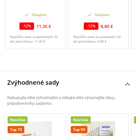
Skladom
Skladom
11,35 €
8,80 €
-
12
%
-
12
%
Najnižšia cena za posledných 30
Najnižšia cena za posledných 30
dní pred zľavou:
11,35 €
dní pred zľavou:
8,80 €
Zvýhodnené sady
Nakupujte ešte výhodnejšie a získajte ešte výraznejšie zľavy,
prípadne knihy zadarmo.
Novinka
Novinka
Top 73
Top 94