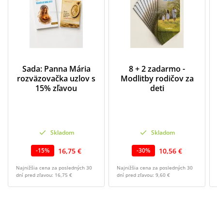
Sada: Panna Mária
8 + 2 zadarmo -
rozväzovačka uzlov s
Modlitby rodičov za
15% zľavou
deti
Skladom
Skladom
16,75 €
10,56 €
-
15
%
-
30
%
Najnižšia cena za posledných 30
Najnižšia cena za posledných 30
dní pred zľavou:
16,75 €
dní pred zľavou:
9,60 €