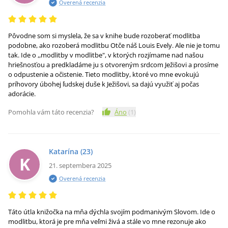
Overená recenzia
Pôvodne som si myslela, že sa v knihe bude rozoberať modlitba
podobne, ako rozoberá modlitbu Otče náš Louis Evely. Ale nie je tomu
tak. Ide o ,,modlitby v modlitbe", v ktorých rozjímame nad našou
hriešnosťou a predkladáme ju s otvoreným srdcom Ježišovi a prosíme
o odpustenie a očistenie. Tieto modlitby, ktoré vo mne evokujú
príhovory úbohej ľudskej duše k Ježišovi, sa dajú využiť aj počas
adorácie.
Pomohla vám táto recenzia?
Áno
(
1
)
Katarína
(23)
K
21. septembera 2025
Overená recenzia
Táto útla knižočka na mňa dýchla svojím podmanivým Slovom. Ide o
modlitbu, ktorá je pre mňa veľmi živá a stále vo mne rezonuje ako