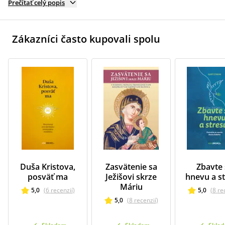
Prečítať celý popis
Zákazníci často kupovali spolu
Duša Kristova,
Zasvätenie sa
Zbavte 
posväť ma
Ježišovi skrze
hnevu a st
Máriu
5,0
(
6
recenzií
)
5,0
(
8
re
5,0
(
8
recenzií
)