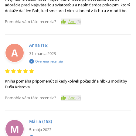
adorácie pred Najsvätejšou sviatosťou a naplniť srdce pokojom, ktorý
dokáže dať len Boh, keď sme pred ním sklonení v tichu a v modlitbe.
Pomohla vám táto recenzia?
Áno
(
3
)
Anna
(16)
A
31. marca 2023
Overená recenzia
Kniha pomáha pripomenúť si kedykoľvek počas dňa hĺbku modlitby
Duša Kristova.
Pomohla vám táto recenzia?
Áno
(
2
)
Mária
(158)
M
5. mája 2023