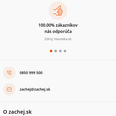
100.00% zákazníkov
nás odporúča
Zdroj: Heureka.sk
0850 999 500
zachej@zachej.sk
O zachej.sk