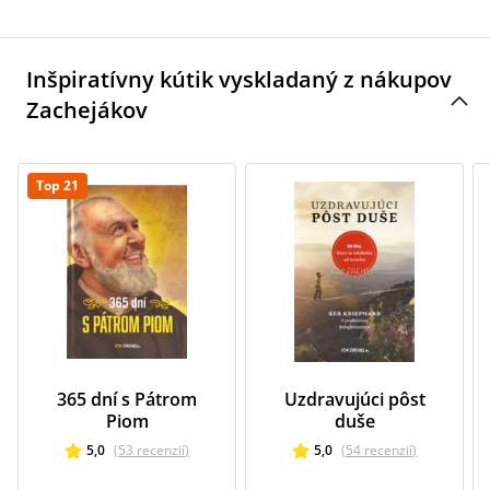
Inšpiratívny kútik vyskladaný z nákupov
Zachejákov
Top 21
365 dní s Pátrom
Uzdravujúci pôst
Piom
duše
5,0
(
53
recenzií
)
5,0
(
54
recenzií
)