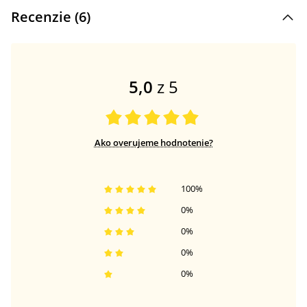
Recenzie (
6
)
5,0
z 5
Ako overujeme hodnotenie?
100
%
0
%
0
%
0
%
0
%