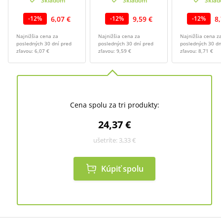
Skladom
Skladom
Skla
6,07 €
9,59 €
8
-
12
%
-
12
%
-
12
%
Najnižšia cena za
Najnižšia cena za
Najnižšia cena z
posledných 30 dní pred
posledných 30 dní pred
posledných 30 dn
zľavou:
6,07 €
zľavou:
9,59 €
zľavou:
8,71 €
Cena spolu za tri produkty:
24,37 €
ušetríte:
3,33 €
Kúpiť spolu