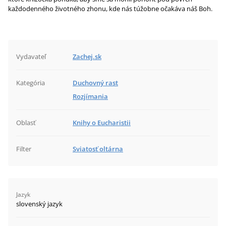
každodenného životného zhonu, kde nás túžobne očakáva náš Boh.
Vydavateľ
Zachej.sk
Kategória
Duchovný rast
Rozjímania
Oblasť
Knihy o Eucharistii
Filter
Sviatosť oltárna
Jazyk
slovenský jazyk