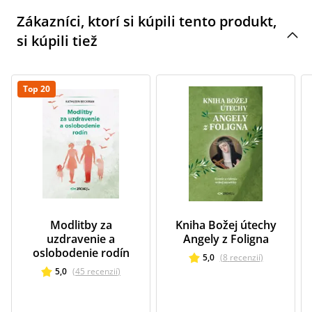
Zákazníci, ktorí si kúpili tento produkt,
si kúpili tiež
Top 20
Modlitby za
Kniha Božej útechy
uzdravenie a
Angely z Foligna
oslobodenie rodín
5,0
(
8
recenzií
)
5,0
(
45
recenzií
)