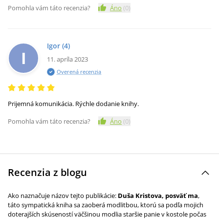
Pomohla vám táto recenzia?
Áno
(
0
)
Igor
(4)
I
11. apríla 2023
Overená recenzia
Prijemná komunikácia. Rýchle dodanie knihy.
Pomohla vám táto recenzia?
Áno
(
0
)
Recenzia z blogu
Ako naznačuje názov tejto publikácie:
Duša Kristova, posväť ma
,
táto sympatická kniha sa zaoberá modlitbou, ktorú sa podľa mojich
doterajších skúseností väčšinou modlia staršie panie v kostole počas