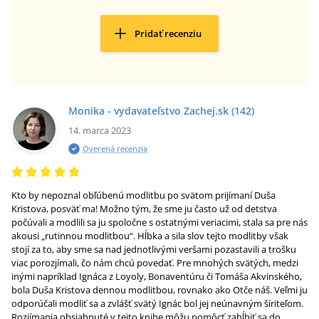
Pridať recenziu
Monika - vydavateľstvo Zachej.sk
(142)
14. marca 2023
Overená recenzia
Kto by nepoznal obľúbenú modlitbu po svätom prijímaní Duša
Kristova, posväť ma! Možno tým, že sme ju často už od detstva
počúvali a modlili sa ju spoločne s ostatnými veriacimi, stala sa pre nás
akousi „rutinnou modlitbou“. Hĺbka a sila slov tejto modlitby však
stojí za to, aby sme sa nad jednotlivými veršami pozastavili a trošku
viac porozjímali, čo nám chcú povedať. Pre mnohých svätých, medzi
inými napríklad Ignáca z Loyoly, Bonaventúru či Tomáša Akvinského,
bola Duša Kristova dennou modlitbou, rovnako ako Otče náš. Veľmi ju
odporúčali modliť sa a zvlášť svätý Ignác bol jej neúnavným šíriteľom.
Rozjímania obsiahnuté v tejto knihe môžu pomôcť zahĺbiť sa do