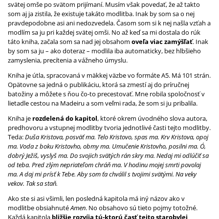
svätej omše po svätom prijímaní. Musím však povedať, že až takto
som aj ja zistila, že existuje takáto modlitba. Inak by som sa o nej
pravdepodobne asi ani nedozvedela. Časom som si k nej našla vzťah a
modlím sa ju pri každej svätej omši. No až keď sa mi dostala do rúk
táto kniha, začala som sa nad jej obsahom
oveľa viac zamýšľať
. Inak
by som sa ju – ako doteraz – modlila iba automaticky, bez hlbšieho
zamyslenia, precítenia a vážneho úmyslu.
Kniha je útla, spracovaná v mäkkej väzbe vo formáte A5. Má 101 strán.
Opätovne sa jedná o publikáciu, ktorá sa zmestí aj do príručnej
batožiny a môžete s ňou čo-to precestovať. Mne robila spoločnosť v
lietadle cestou na Madeiru a som veľmi rada, že som si ju pribalila.
Kniha je
rozdelená do kapitol
, ktoré okrem úvodného slova autora,
predhovoru a vstupnej modlitby tvoria jednotlivé časti tejto modlitby.
Teda:
Duša Kristova, posväť ma. Telo Kristovo, spas ma. Krv Kristova, opoj
ma. Voda z boku Kristovho, obmy ma. Umučenie Kristovho, posilni ma. Ó,
dobrý Ježiš, vyslyš ma. Do svojich svätých rán skry ma. Nedaj mi odlúčiť sa
od teba. Pred zlým nepriateľom chráň ma. V hodinu mojej smrti povolaj
ma. A daj mi prísť k Tebe. Aby som ťa chválil s tvojimi svätými. Na veky
vekov. Tak sa staň.
Ako ste si asi všimli, len posledná kapitola má iný názov ako v
modlitbe obsiahnuté
Amen
. No obsahovo sú tieto pojmy totožné.
Každá kapitola
bližšie rozvíja tú-ktorú časť tejto starobylej