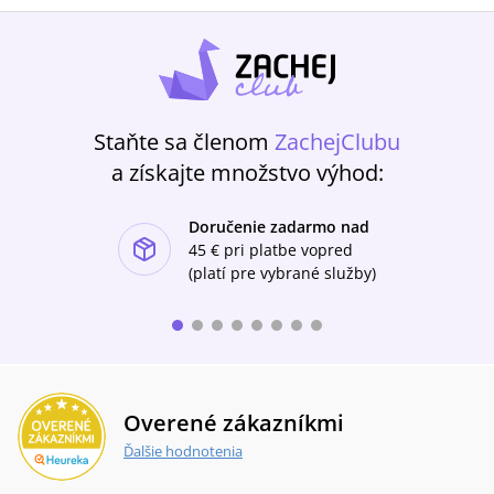
Staňte sa členom
ZachejClubu
a získajte množstvo výhod:
Doručenie zadarmo nad
ishlist-u
45 €
pri platbe vopred
(platí pre vybrané služby)
Overené zákazníkmi
Ďalšie hodnotenia