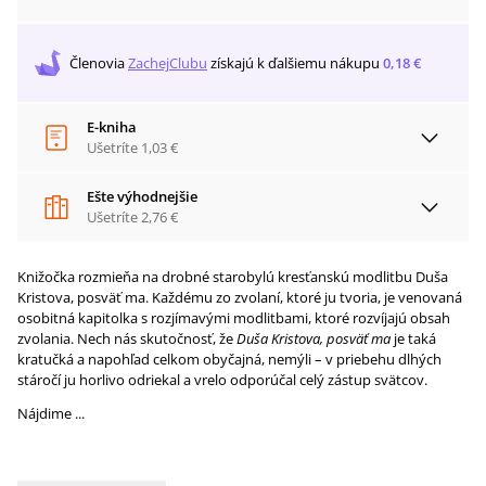
Členovia
ZachejClubu
získajú
k ďalšiemu nákupu
0,18 €
E-kniha
Ušetríte
1,03 €
Ešte výhodnejšie
Ušetríte
2,76 €
Knižočka rozmieňa na drobné starobylú kresťanskú modlitbu Duša
Kristova, posväť ma. Každému zo zvolaní, ktoré ju tvoria, je venovaná
osobitná kapitolka s rozjímavými modlitbami, ktoré rozvíjajú obsah
zvolania. Nech nás skutočnosť, že
Duša Kristova, posväť ma
je taká
kratučká a napohľad celkom obyčajná, nemýli – v priebehu dlhých
stáročí ju horlivo odriekal a vrelo odporúčal celý zástup svätcov.
Nájdime ...