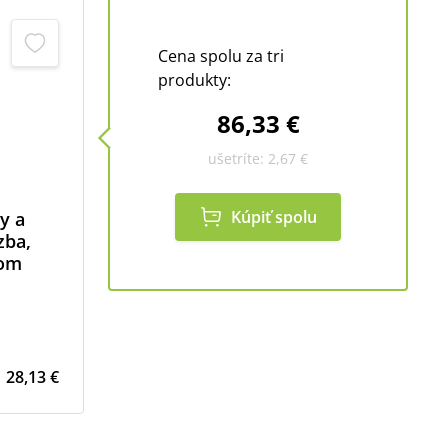
Cena spolu za tri
produkty:
86,33 €
ušetríte:
2,67 €
Kúpiť spolu
y a
zba,
zom
28,13 €