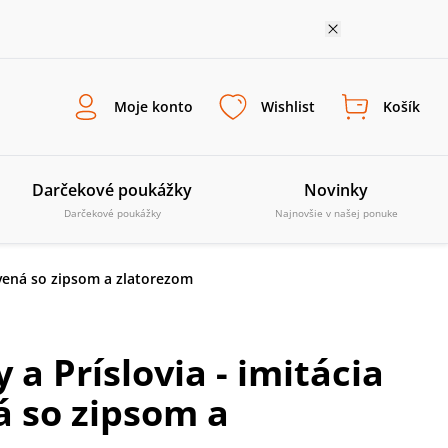
Moje konto
Wishlist
Košík
Darčekové poukážky
Novinky
Darčekové poukážky
Najnovšie v našej ponuke
rvená so zipsom a zlatorezom
a Príslovia - imitácia
 so zipsom a