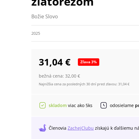
zlatorezom
Božie Slovo
2025
31,04 €
Zľava
3
%
bežná cena:
32,00 €
Najnižšia cena za posledných 30 dní pred zľavou:
31,04 €
skladom
viac ako 5ks
odosielame
p
Členovia
ZachejClubu
získajú
k ďalšiemu n