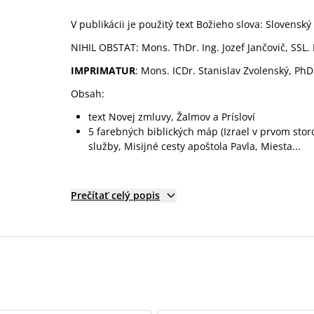
V publikácii je použitý text Božieho slova: Slovens
NIHIL OBSTAT: Mons. ThDr. Ing. Jozef Jančovič, SSL.
IMPRIMATUR
: Mons. ICDr. Stanislav Zvolenský, PhD
Obsah:
text Novej zmluvy, Žalmov a Prísloví
5 farebných biblických máp (Izrael v prvom storo
služby, Misijné cesty apoštola Pavla, Miesta...
Prečítať celý popis