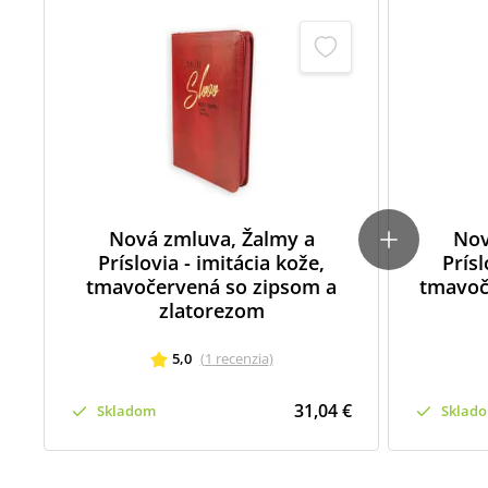
Nová zmluva, Žalmy a
Nov
Príslovia - imitácia kože,
Prísl
tmavočervená so zipsom a
tmavoč
zlatorezom
5,0
(
1
recenzia
)
31,04 €
Skladom
Sklad