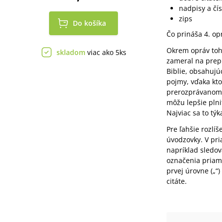
nadpisy a čís
zips
Do košíka
Čo prináša 4. op
Okrem opráv toho
skladom
viac ako 5ks
zameral na prepr
Biblie, obsahujúc
pojmy, vďaka kto
prerozprávanom 
môžu lepšie plni
Najviac sa to tý
Pre ľahšie rozlíš
úvodzovky. V pria
napríklad sledov
označenia priame
prvej úrovne („“) 
citáte.