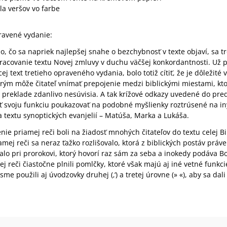
la veršov vo farbe
ravené vydanie:
, čo sa napriek najlepšej snahe o bezchybnosť v texte objaví, sa tr
acovanie textu Novej zmluvy v duchu väčšej konkordantnosti. Už pr
ej text tretieho opraveného vydania, bolo totiž cítiť, že je dôležité
rým môže čitateľ vnímať prepojenie medzi biblickými miestami, kto
preklade zdanlivo nesúvisia. A tak krížové odkazy uvedené do pre
ť svoju funkciu poukazovať na podobné myšlienky roztrúsené na in
ka textu synoptických evanjelií – Matúša, Marka a Lukáša.
enie priamej reči boli na žiadosť mnohých čitateľov do textu celej B
mej reči sa neraz ťažko rozlišovalo, ktorá z biblických postáv práve
alo pri prorokovi, ktorý hovorí raz sám za seba a inokedy podáva Bo
j reči čiastočne plnili pomlčky, ktoré však majú aj iné vetné funkc
sme použili aj úvodzovky druhej (‚‘) a tretej úrovne (» «), aby sa dali ľ