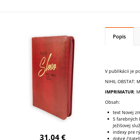
Popis
V publikácii je 
NIHIL OBSTAT: Mo
IMPRIMATUR
: M
Obsah:
text Novej zm
5 farebných b
Ježišovej slu
indexy pre r
31,04 €
dobré čitate