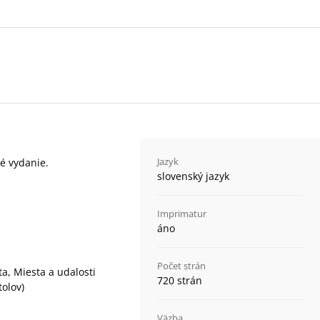
Jazyk
né vydanie.
slovenský jazyk
Imprimatur
áno
Počet strán
ta, Miesta a udalosti
720 strán
tolov)
Väzba