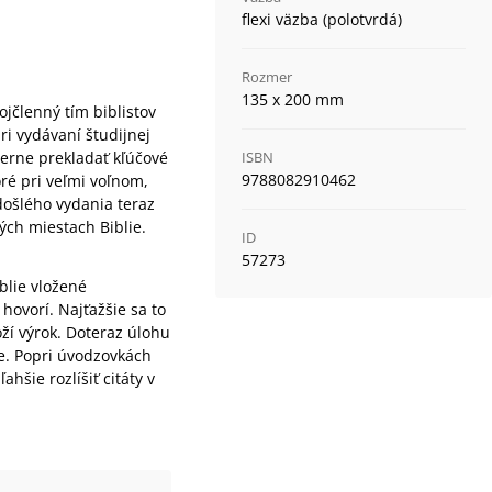
flexi väzba (polotvrdá)
Rozmer
135 x 200 mm
ojčlenný tím biblistov
i vydávaní študijnej
 verne prekladať kľúčové
ISBN
9788082910462
ré pri veľmi voľnom,
došlého vydania teraz
ých miestach Biblie.
ID
57273
iblie vložené
 hovorí. Najťažšie sa to
ží výrok. Doteraz úlohu
ie. Popri úvodzovkách
ahšie rozlíšiť citáty v