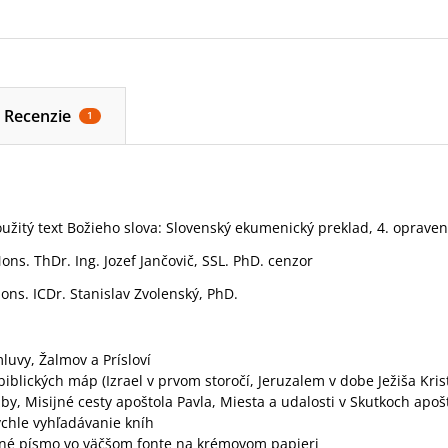
Recenzie
1
použitý text Božieho slova: Slovenský ekumenický preklad, 4. oprave
ns. ThDr. Ing. Jozef Jančovič, SSL. PhD. cenzor
ons. ICDr. Stanislav Zvolenský, PhD.
luvy, Žalmov a Prísloví
iblických máp (Izrael v prvom storočí, Jeruzalem v dobe Ježiša Kris
žby, Misijné cesty apoštola Pavla, Miesta a udalosti v Skutkoch apoš
ýchle vyhľadávanie kníh
ľné písmo vo väčšom fonte na krémovom papieri