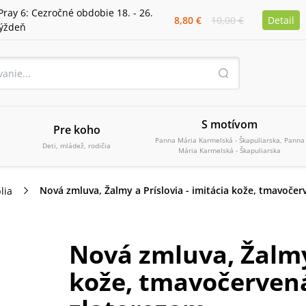
Pray 6: Cezročné obdobie 18. - 26.
8,80 €
10,00 €
Detail
týždeň
S motívom
Pre koho
Panna Mária Karmelská - Škapuliarska, Panna
Deti, mládež, rodičia
Mária Karmelská - Škapuliarska
Nová zmluva, Žalmy a Príslovia - imitácia kože, tmavoče
lia
Nová zmluva, Žalmy 
kože, tmavočervená