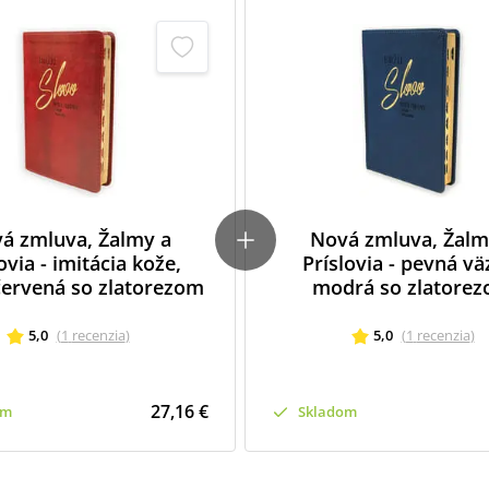
á zmluva, Žalmy a
Nová zmluva, Žalm
ovia - imitácia kože,
Príslovia - pevná vä
ervená so zlatorezom
modrá so zlatore
5,0
(
1
recenzia
)
5,0
(
1
recenzia
)
27,16 €
om
Skladom