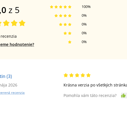
,0
z 5
100
%
0
%
0
%
0
%
recenzia
0
%
jeme hodnotenie?
tin
(3)
mája 2026
Krásna verzia po všetkých stránka
verená recenzia
Pomohla vám táto recenzia?