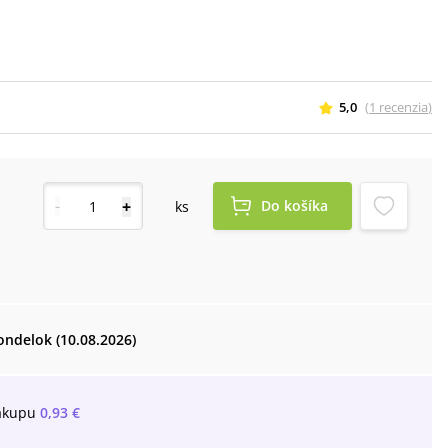
5,0
(
1
recenzia
)
-
+
Do košíka
ks
ondelok (10.08.2026)
ákupu
0,93 €