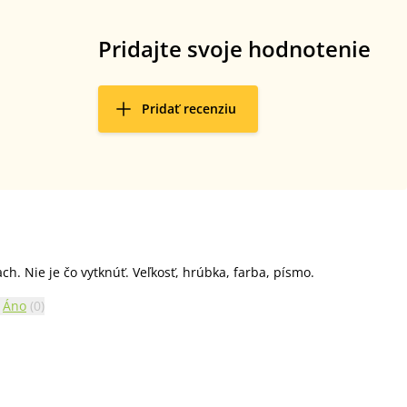
Pridajte svoje hodnotenie
Pridať recenziu
ch. Nie je čo vytknúť. Veľkosť, hrúbka, farba, písmo.
Áno
(
0
)