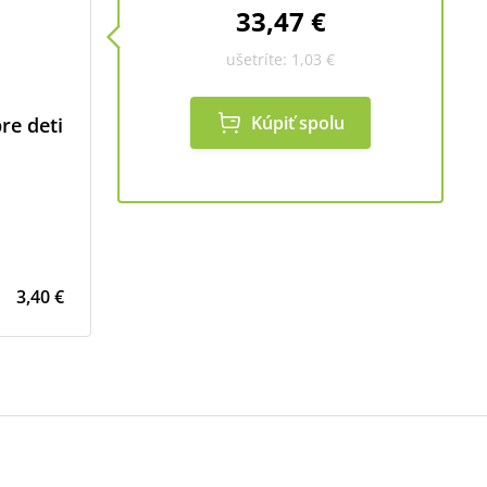
33,47 €
ušetríte:
1,03 €
Kúpiť spolu
re deti
3,40 €