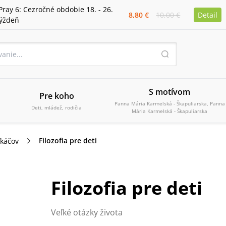
Pray 6: Cezročné obdobie 18. - 26.
8,80 €
10,00 €
Detail
týždeň
S motívom
Pre koho
Panna Mária Karmelská - Škapuliarska, Panna
Deti, mládež, rodičia
Mária Karmelská - Škapuliarska
Filozofia pre deti
ľkáčov
Filozofia pre deti
Veľké otázky života