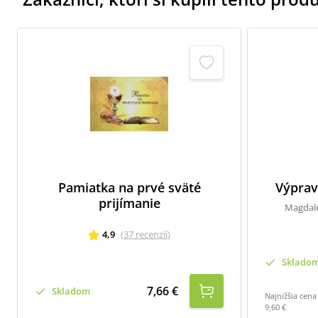
Pamiatka na prvé sväté
Výprav
prijímanie
Magdal
4,9
(
37
recenzií
)
Sklado
7,66 €
Skladom
Najnižšia cena
9,60 €