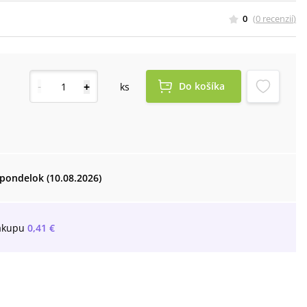
0
(
0
recenzií
)
-
+
Do košíka
ks
pondelok (10.08.2026)
ákupu
0,41 €