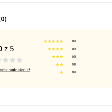
(
0
)
0
%
0
z 5
0
%
0
%
0
%
jeme hodnotenie?
0
%