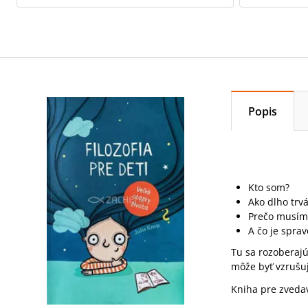
Popis
Kto som?
Ako dlho trv
Prečo musím
A čo je sprav
Tu sa rozoberaj
môže byť vzrušuj
Kniha pre zvedavé