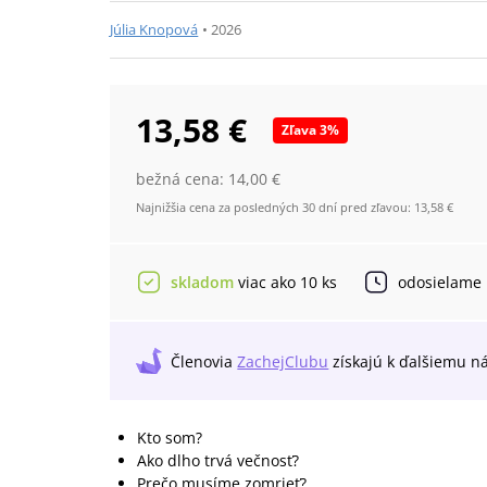
Júlia Knopová
•
2026
13,58 €
Zľava
3
%
bežná cena:
14,00 €
Najnižšia cena za posledných 30 dní pred zľavou:
13,58 €
skladom
viac ako 10 ks
odosielame
Členovia
ZachejClubu
získajú
k ďalšiemu n
Kto som?
Ako dlho trvá večnosť?
Prečo musíme zomrieť?