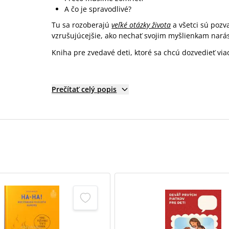
A čo je spravodlivé?
Tu sa rozoberajú
veľké otázky života
a všetci sú pozva
vzrušujúcejšie, ako nechať svojim myšlienkam narás
Kniha pre zvedavé deti, ktoré sa chcú dozvedieť viac
Prečítať celý popis