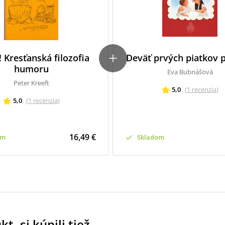
 Kresťanská filozofia
Deväť prvých piatkov p
humoru
Eva Bubnášová
Peter Kreeft
5,0
(
1
recenzia
)
5,0
(
1
recenzia
)
16,49 €
om
Skladom
t, si kúpili tiež