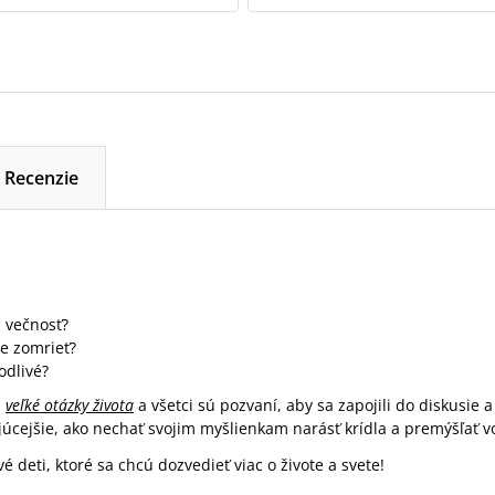
Recenzie
á večnosť?
e zomrieť?
odlivé?
ú
veľké otázky života
a všetci sú pozvaní, aby sa zapojili do diskusie a
úcejšie, ako nechať svojim myšlienkam narásť krídla a premýšľať 
 deti, ktoré sa chcú dozvedieť viac o živote a svete!