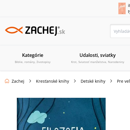
i
Kategórie
Udalosti, sviatky
Biblie, romány, životopisy
Krst, Sviatosť manželstva, Narodeniny
Zachej
Kresťanské knihy
Detské knihy
Pre ve