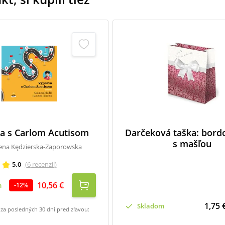
a s Carlom Acutisom
Darčeková taška: bord
s mašľou
ena Kędzierska-Zaporowska
5,0
(
6
recenzií
)
10,56 €
m
-
12
%
1,75 
Skladom
 za posledných 30 dní pred zľavou: