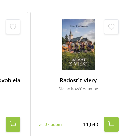
ovobiela
Radosť z viery
Štefan Kováč Adamov
€
11,64 €
Skladom