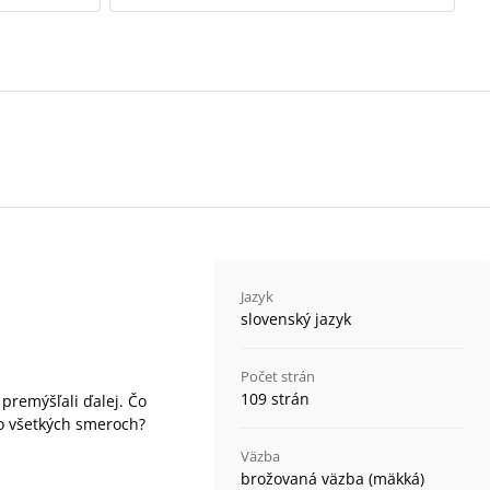
Jazyk
slovenský jazyk
Počet strán
109 strán
 premýšľali ďalej. Čo
vo všetkých smeroch?
Väzba
brožovaná väzba (mäkká)