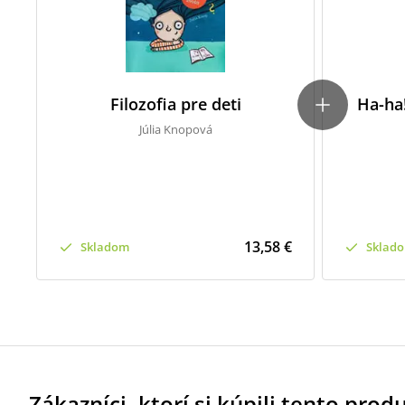
Filozofia pre deti
Ha-ha!
Júlia Knopová
13,58 €
Skladom
Sklad
Zákazníci, ktorí si kúpili tento produk