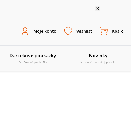
Moje konto
Wishlist
Košík
Darčekové poukážky
Novinky
Darčekové poukážky
Najnovšie v našej ponuke