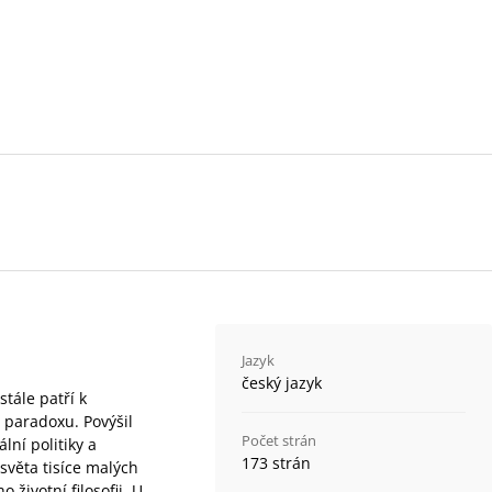
Jazyk
český jazyk
stále patří k
m paradoxu. Povýšil
Počet strán
lní politiky a
173 strán
světa tisíce malých
o životní filosofii. U