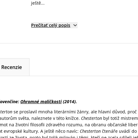
ještě...
Prečítať celý popis
Recenzie
slovenčine:
Ohromné maličkosti
(2014).
sterton
se proslavil mnoha literárními žánry, ale hlavní důvod, proč 
autorům světa, naleznete v této knížce.
Chesterton
byl totiž mistre
ot na životní filosofii zdravého rozumu, na obranu občanské liberá
t evropské kultury. A ještě něco navíc:
Chesterton
čtenáře uvádí do 
tí ze života, proto byl tolik milován i těmi, kteří ne zcela sdíleli jeh