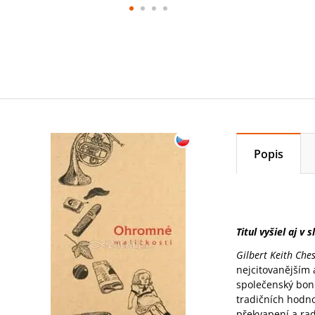
Popis
Titul vyšiel aj v 
Gilbert Keith Che
nejcitovanějším 
společenský bonm
tradičních hodno
překvapení a rados