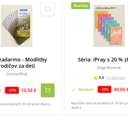
Novinka
 zadarmo - Modlitby
Séria: iPray s 20 % 
rodičov za deti
Jorge Boronat
Zuzana Ring
5,0
(
1
recenzia
)
48,00 
Skladom
-
20
%
10,56 €
m
-
30
%
Najnižšia cena za posledných 30 dní p
 za posledných 30 dní pred zľavou:
48,00 €