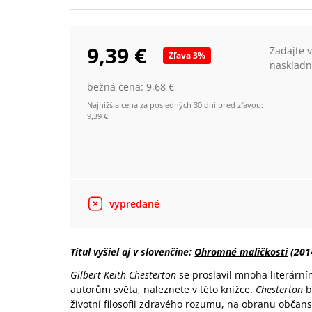
9,39 €
Zadajte 
Zľava
3
%
naskladn
bežná cena:
9,68 €
Najnižšia cena za posledných 30 dní pred zľavou:
9,39 €
vypredané
Titul vyšiel aj v slovenčine:
Ohromné maličkosti
(201
Gilbert Keith Chesterton
se proslavil mnoha literárním
autorům světa, naleznete v této knížce.
Chesterton
b
životní filosofii zdravého rozumu, na obranu občansk