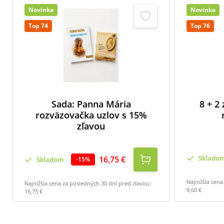
Novinka
Novinka
Top 74
Top 76
Sada: Panna Mária
8 + 2
rozväzovačka uzlov s 15%
zľavou
Sklado
16,75 €
Skladom
-
15
%
Najnižšia cena
Najnižšia cena za posledných 30 dní pred zľavou:
9,60 €
16,75 €