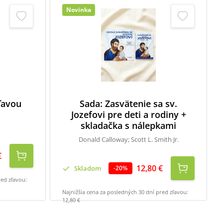
Novinka
zľavou
Sada: Zasvätenie sa sv.
Jozefovi pre deti a rodiny +
skladačka s nálepkami
Donald Calloway; Scott L. Smith Jr.
€
12,80 €
Skladom
-
20
%
red zľavou:
Najnižšia cena za posledných 30 dní pred zľavou:
12,80 €