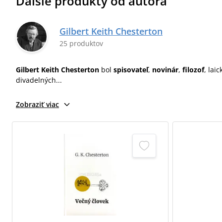
Ďalšie produkty od autora
Gilbert Keith Chesterton
25 produktov
Gilbert Keith Chesterton
bol
spisovateľ
,
novinár
,
filozof
, lai
divadelných...
Zobraziť viac