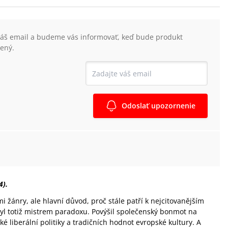
váš email a budeme vás informovať, keď bude produkt
ený.
Odoslať upozornenie
4).
i žánry, ale hlavní důvod, proč stále patří k nejcitovanějším
yl totiž mistrem paradoxu. Povýšil společenský bonmot na
é liberální politiky a tradičních hodnot evropské kultury. A