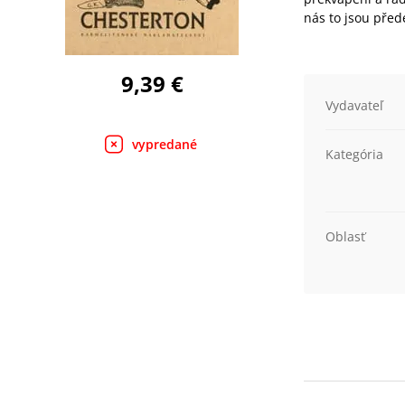
nás to jsou pře
9,39 €
Vydavateľ
vypredané
Kategória
Oblasť