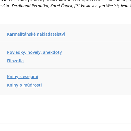
devším
Ferdinand Peroutka, Karel Čapek, Jiří Voskovec, Jan Werich, Ivan Vy
Karmelitánské nakladatelství
Poviedky, novely, anekdoty
Filozofia
Knihy s esejami
Knihy o múdrosti