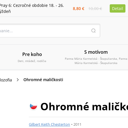
Pray 6: Cezročné obdobie 18. - 26.
8,80 €
10,00 €
Detail
týždeň
S motívom
Pre koho
Panna Mária Karmelská - Škapuliarska, Panna
Deti, mládež, rodičia
Mária Karmelská - Škapuliarska
Ohromné maličkosti
lozofia
Ohromné maličko
Gilbert Keith Chesterton
•
2011