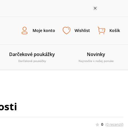
Moje konto
Wishlist
Košík
Darčekové poukážky
Novinky
Darčekové poukážky
Najnovšie v našej ponuke
sti
0
(
0
recenzií
)