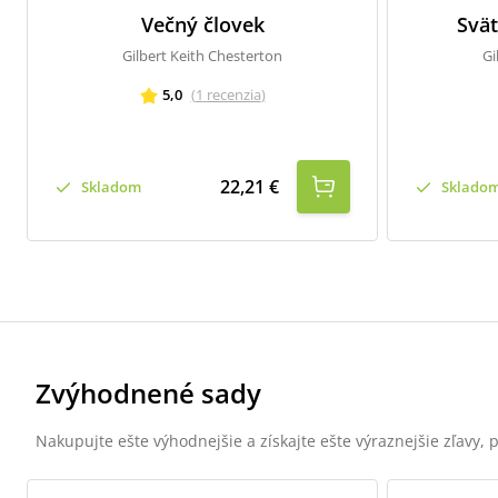
Večný človek
Svä
Gilbert Keith Chesterton
Gi
5,0
(
1
recenzia
)
22,21 €
Skladom
Sklado
Zvýhodnené sady
Nakupujte ešte výhodnejšie a získajte ešte výraznejšie zľavy,