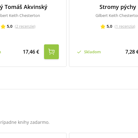
tý Tomáš Akvinský
Stromy pýchy
lbert Keith Chesterton
Gilbert Keith Chesterto
5,0
(
2
recenzie
)
5,0
(
1
recenzia
)
17,46 €
7,28 
m
Skladom
 prípadne knihy zadarmo.