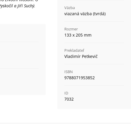
skočil a Jiří Suchý.
Väzba
viazaná väzba (tvrdá)
Rozmer
133 x 205 mm
Prekladateľ
Vladimír Petkevič
ISBN
9788071953852
ID
7032