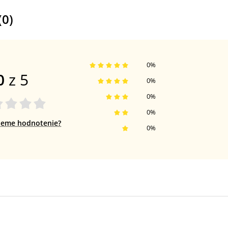
(
0
)
0
%
0
z 5
0
%
0
%
0
%
jeme hodnotenie?
0
%