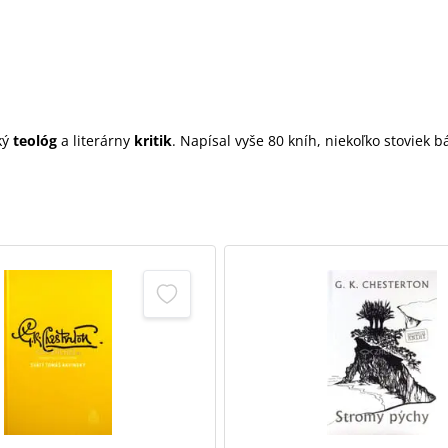
cký
teológ
a literárny
kritik
. Napísal vyše 80 kníh, niekoľko stoviek b