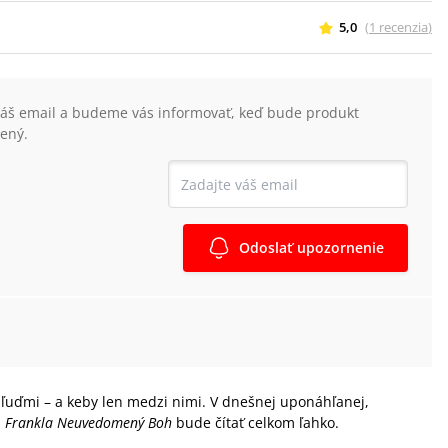
5,0
(
1
recenzia
)
váš email a budeme vás informovať, keď bude produkt
ený.
Odoslať upozornenie
 ľuďmi – a keby len medzi nimi. V dnešnej uponáhľanej,
. Frankla Neuvedomený Boh
bude čítať celkom ľahko.