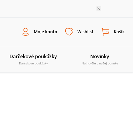
Moje konto
Wishlist
Košík
Darčekové poukážky
Novinky
Darčekové poukážky
Najnovšie v našej ponuke