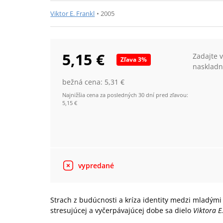
Viktor E. Frankl
•
2005
5,15 €
Zadajte 
Zľava
3
%
naskladn
bežná cena:
5,31 €
Najnižšia cena za posledných 30 dní pred zľavou:
5,15 €
vypredané
Strach z budúcnosti a kríza identity medzi mladými
stresujúcej a vyčerpávajúcej dobe sa dielo
Viktora E