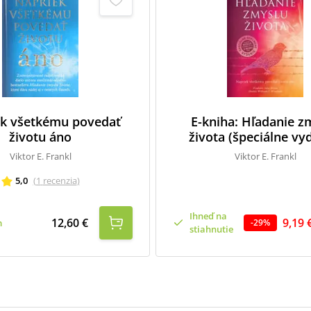
k všetkému povedať
E-kniha: Hľadanie z
životu áno
života (špeciálne vy
Viktor E. Frankl
Viktor E. Frankl
5,0
(
1
recenzia
)
Ihneď na
12,60 €
9,19 
m
-
29
%
stiahnutie