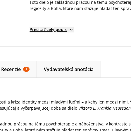
Toto dielo je základnou prácou na tému psychotera
regiozity a Boha, ktoré nám sťažuje hľadať ten spr
Prečítať celý popis
Recenzie
Vydavateľská anotácia
1
sti a kríza identity medzi mladými ľuďmi – a keby len medzi nimi.
esujúcej a vyčerpávajúcej dobe sa dielo
Viktora E. Frankla Neuvedo
kladnou prácou na tému psychoterapie a náboženstva, v kontraste s
zity a Boha, ktoré nám sťažuje hľadať ten správny smer. Hlavným