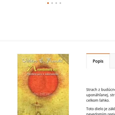
Popis
Strach z budúcno
uponáhľanej, str
celkom ľahko.
Toto dielo je zá
nevedomím regio