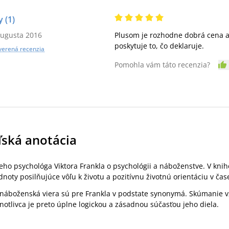
y
(1)
augusta 2016
Plusom je rozhodne dobrá cena a 
poskytuje to, čo deklaruje.
verená recenzia
Pomohla vám táto recenzia?
ľská anotácia
ho psychológa Viktora Frankla o psychológii a náboženstve. V knih
dnoty posilňujúce vôľu k životu a pozitívnu životnú orientáciu v čas
a náboženská viera sú pre Frankla v podstate synonymá. Skúmanie 
dnotlivca je preto úplne logickou a zásadnou súčasťou jeho diela.