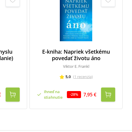
myslu
E-kniha: Napriek všetkému
danie)
povedať životu áno
Viktor E. Frankl
5,0
(
1
recenzia
)
Ihneď na
€
7,95 €
-
28
%
stiahnutie