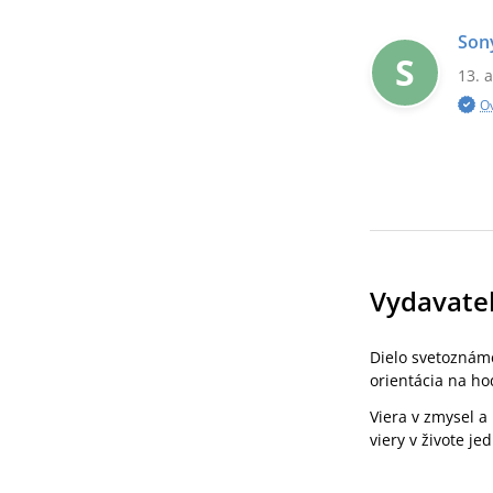
Son
S
13. 
O
Vydavate
Dielo svetoznáme
orientácia na ho
Viera v zmysel 
viery v živote je