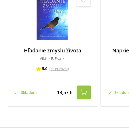
Hľadanie zmyslu života
Naprie
Viktor E. Frankl
5,0
(
4
recenzie
)
13,57 €
Skladom
Sklado