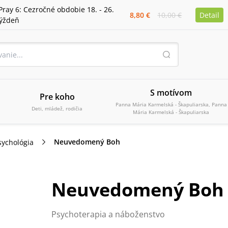
Pray 6: Cezročné obdobie 18. - 26.
8,80 €
10,00 €
Detail
týždeň
S motívom
Pre koho
Panna Mária Karmelská - Škapuliarska, Panna
Deti, mládež, rodičia
Mária Karmelská - Škapuliarska
Neuvedomený Boh
sychológia
Neuvedomený Boh
Psychoterapia a náboženstvo