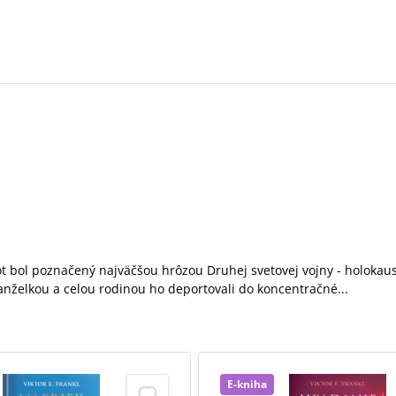
ivot bol poznačený najväčšou hrôzou Druhej svetovej vojny - holok
manželkou a celou rodinou ho deportovali do koncentračné...
E-kniha