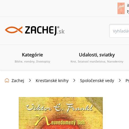
i
Kategórie
Udalosti, sviatky
Biblie, romány, životopisy
Krst, Sviatosť manželstva, Narodeniny
Zachej
Kresťanské knihy
Spoločenské vedy
P