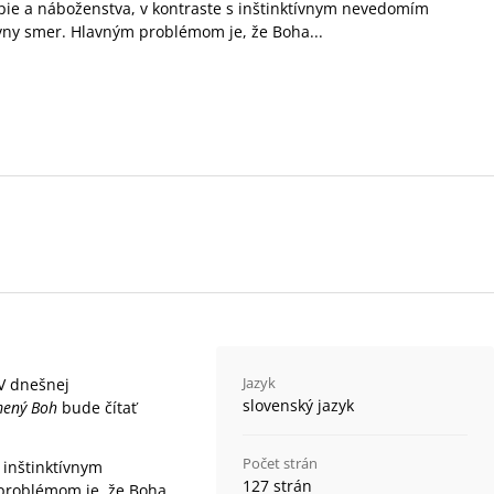
pie a náboženstva, v kontraste s inštinktívnym nevedomím
ávny smer. Hlavným problémom je, že Boha...
Jazyk
 V dnešnej
slovenský jazyk
mený Boh
bude čítať
Počet strán
 inštinktívnym
127 strán
 problémom je, že Boha