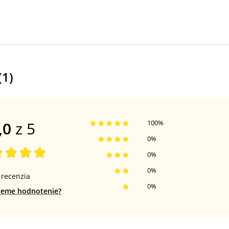
(
1
)
,0
z 5
100
%
0
%
0
%
0
%
recenzia
0
%
jeme hodnotenie?