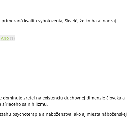
primeraná kvalita vyhotovenia, Skvelé, že kniha aj naozaj
Áno
(
1
)
e dominuje zreteľ na existenciu duchovnej dimenzie človeka a
e šíriaceho sa nihilizmu.
vzťahu psychoterapie a náboženstva, ako aj miesta náboženskej