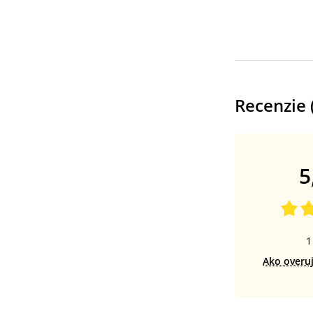
Recenzie 
5
1
Ako overu